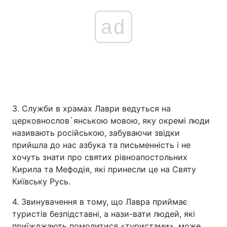
ad
3. Служби в храмах Лаври ведуться на
церковнослов`янською мовою, яку окремі люди
називають російською, забуваючи звідки
прийшла до нас азбука та письменність і не
хочуть знати про святих рівноапостольних
Кирила та Мефодія, які принесли це на Святу
Київську Русь.
4. Звинувачення в тому, що Лавра приймає
туристів безпідставні, а нази-вати людей, які
приїжджають помолитися «туристами», може