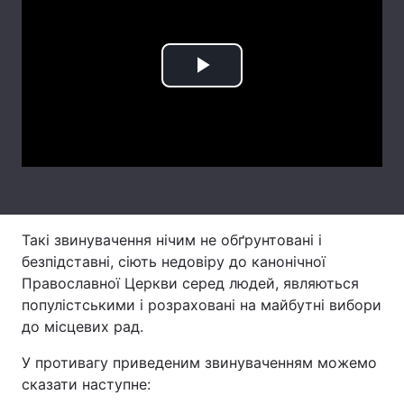
Лонгріди
Play
Відео з Youtube
Статті
Video
Інтерв'ю
Думки
Архів
Вакансії
Контакти
Такі звинувачення нічим не обґрунтовані і
Послуги
безпідставні, сіють недовіру до канонічної
Православної Церкви серед людей, являються
популістськими і розраховані на майбутні вибори
до місцевих рад.
У противагу приведеним звинуваченням можемо
сказати наступне: