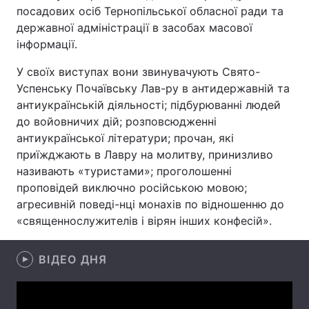
посадових осіб Тернопільської обласної ради та
державної адміністрації в засобах масової
інформації.
Головна
Війна
У своїх виступах вони звинувачують Свято-
Успенську Почаївську Лав-ру в антидержавній та
Україна
Політика
антиукраїнській діяльності; підбурюванні людей
Економіка
Світ
до войовничих дій; розповсюдженні
антиукраїнської літератури; прочан, які
Спорт
Наука
приїжджають в Лавру на молитву, принизливо
називають «туристами»; проголошенні
Техно і зв'язок
Лайт
проповідей виключно російською мовою;
агресивній поведі-нці монахів по відношенню до
Зброя
Інциденти
«священнослужителів і вірян інших конфесій».
Здоров'я
Туризм
ВІДЕО ДНЯ
Цікавинки
Погода
Екологія
Регіони