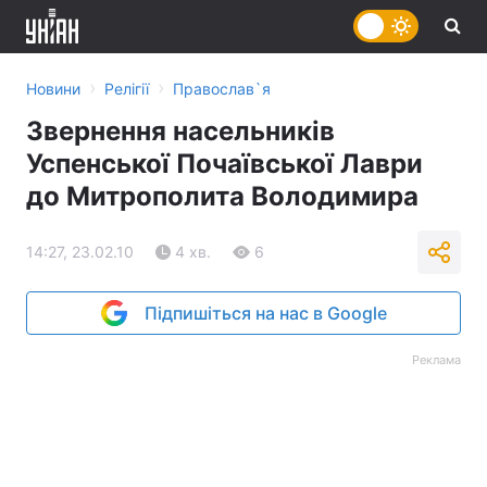
›
›
Новини
Релігії
Православ`я
Звернення насельників
Успенської Почаївської Лаври
до Митрополита Володимира
14:27, 23.02.10
4 хв.
6
Підпишіться на нас в Google
Реклама