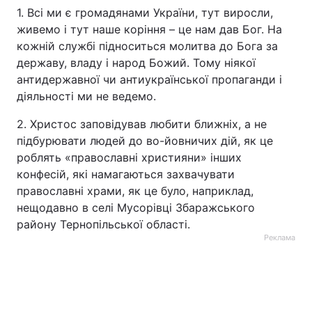
1. Всі ми є громадянами України, тут виросли,
Тема оформлення
живемо і тут наше коріння – це нам дав Бог. На
кожній службі підноситься молитва до Бога за
державу, владу і народ Божий. Тому ніякої
антидержавної чи антиукраїнської пропаганди і
діяльності ми не ведемо.
2. Христос заповідував любити ближніх, а не
підбурювати людей до во-йовничих дій, як це
роблять «православні християни» інших
конфесій, які намагаються захвачувати
православні храми, як це було, наприклад,
нещодавно в селі Мусорівці Збаражського
району Тернопільської області.
Реклама