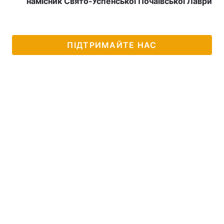
намісник Свято-Успенської Почаївської Лаври
ПІДТРИМАЙТЕ НАС