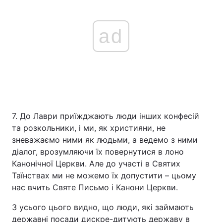
ad
7. До Лаври приїжджають люди інших конфесій
та розкольники, і ми, як християни, не
зневажаємо ними як людьми, а ведемо з ними
діалог, врозумляючи їх повернутися в лоно
Канонічної Церкви. Але до участі в Святих
Таїнствах ми не можемо їх допустити – цьому
нас вчить Святе Письмо і Канони Церкви.
З усього цього видно, що люди, які займають
державні посади дискре-дитують державу в