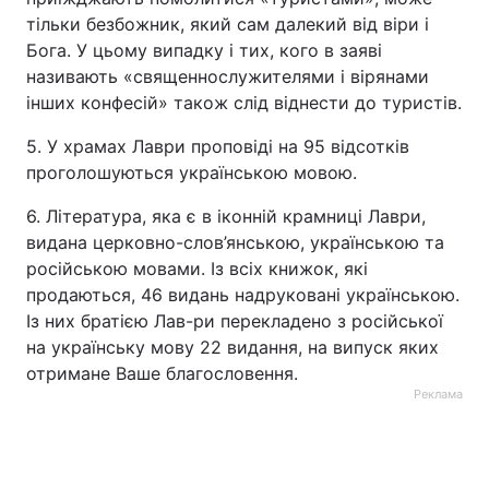
тільки безбожник, який сам далекий від віри і
Бога. У цьому випадку і тих, кого в заяві
називають «священнослужителями і вірянами
інших конфесій» також слід віднести до туристів.
5. У храмах Лаври проповіді на 95 відсотків
проголошуються українською мовою.
6. Література, яка є в іконній крамниці Лаври,
видана церковно-слов’янською, українською та
російською мовами. Із всіх книжок, які
продаються, 46 видань надруковані українською.
Із них братією Лав-ри перекладено з російської
на українську мову 22 видання, на випуск яких
отримане Ваше благословення.
Реклама