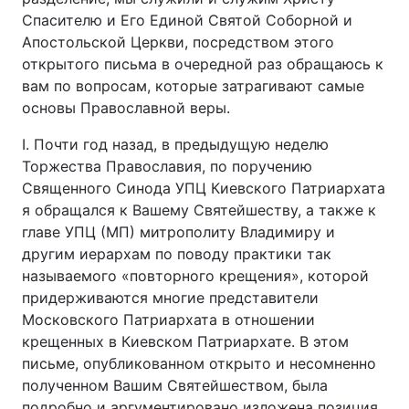
Спасителю и Его Единой Святой Соборной и
Лонгріди
Апостольской Церкви, посредством этого
открытого письма в очередной раз обращаюсь к
вам по вопросам, которые затрагивают самые
Відео з Youtube
Статті
основы Православной веры.
Інтерв'ю
Думки
I. Почти год назад, в предыдущую неделю
Торжества Православия, по поручению
Архів
Вакансії
Священного Синода УПЦ Киевского Патриархата
Контакти
я обращался к Вашему Святейшеству, а также к
главе УПЦ (МП) митрополиту Владимиру и
Послуги
другим иерархам по поводу практики так
называемого «повторного крещения», которой
придерживаются многие представители
Московского Патриархата в отношении
крещенных в Киевском Патриархате. В этом
письме, опубликованном открыто и несомненно
полученном Вашим Святейшеством, была
подробно и аргументировано изложена позиция