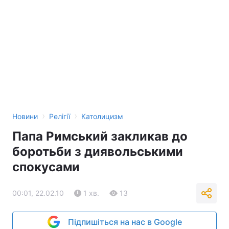
›
›
Новини
Релігії
Католицизм
Папа Римський закликав до
боротьби з диявольськими
спокусами
00:01, 22.02.10
1 хв.
13
Підпишіться на нас в Google