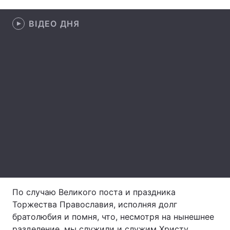
ВІДЕО ДНЯ
Головна
Війна
Україна
Політика
Економіка
Світ
Спорт
Наука
Техно і зв'язок
Лайт
Зброя
Інциденти
Здоров'я
Туризм
По случаю Великого поста и праздника
Цікавинки
Погода
Торжества Православия, исполняя долг
братолюбия и помня, что, несмотря на нынешнее
Екологія
Регіони
разделение, мы служили и служим Христу