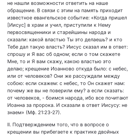
не нашли возможности ответить на наше
обращение. В связи с этим на память приходит
известное евангельское событие: «Когда пришел
[Иисус] в храм и учил, приступили к Нему
первосвященники и старейшины народа и
сказали: какой властью Ты это делаешь? и кто
Тебе дал такую власть? Иисус сказал им в ответ:
спрошу и Я вас об одном; если о том скажете
Мне, то и Я вам скажу, какою властью это
делаю; крещение Иоанново откуда было: с небес,
или от человеков? Они же рассуждали между
собою: если скажем: с небес, то Он скажет нам:
почему же вы не поверили ему? а если сказать:
от человеков, - боимся народа, ибо все почитают
Иоанна за пророка. И сказали в ответ Иисусу: не
знаем» (Мф. 21:23-27).
II. Подтверждением того, что в вопросе о
крещении вы прибегаете к практике двойных