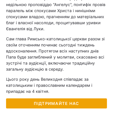
недільною проповіддю "Ангелус", понтифік провів
паралель між спокусами Христа і нинішніми
спокусами владою, прагненням до матеріальних
благ і власної насолоди, процитувавши уривки
Євангелія від Луки.
Сам глава Римсько-католицької церкви разом зі
своїм оточенням починає сьогодні тиждень
вдосконалення. Протягом всіх наступних днів
Папа буде заглиблений у молитви, скасовано всі
зустрічі та аудієнції, включаючи традиційну
загальну аудієнцію в середу.
Цього року день Великодня співпадає за
католицьким і православним календарем і
припадає на 4 квітня.
ПІДТРИМАЙТЕ НАС