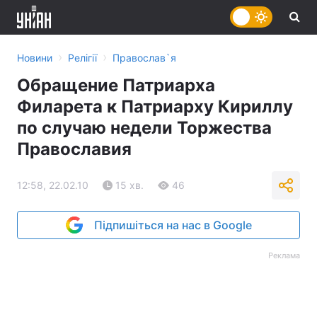
›
›
Новини
Релігії
Православ`я
Обращение Патриарха
Филарета к Патриарху Кириллу
по случаю недели Торжества
Православия
12:58, 22.02.10
15 хв.
46
Підпишіться на нас в Google
Реклама