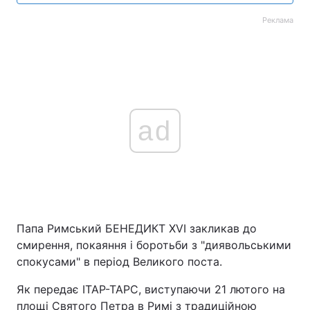
Реклама
ad
Папа Римський БЕНЕДИКТ ХVI закликав до
смирення, покаяння і боротьби з "диявольськими
спокусами" в період Великого поста.
Як передає ІТАР-ТАРС, виступаючи 21 лютого на
площі Святого Петра в Римі з традиційною