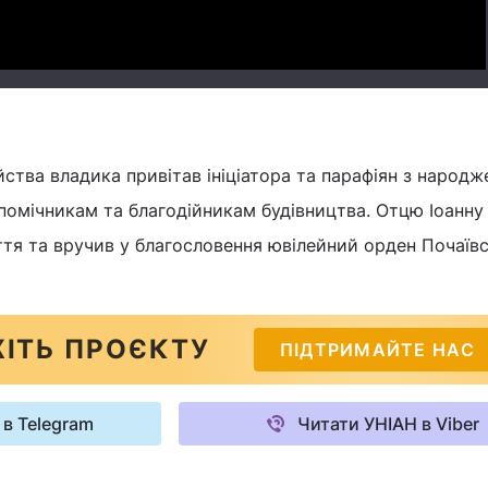
йства владика привітав ініціатора та парафіян з народ
помічникам та благодійникам будівництва. Отцю Іоанну
тя та вручив у благословення ювілейний орден Почаївс
ІТЬ ПРОЄКТУ
ПІДТРИМАЙТЕ НАС
 в Telegram
Читати УНІАН в Viber