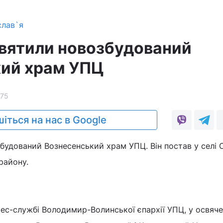
слав`я
святили новозбудований
ий храм УПЦ
175
іться на нас в Google
будований Вознесенський храм УПЦ. Він постав у селі 
району.
ес-службі Володимир-Волинської єпархії УПЦ, у освяче