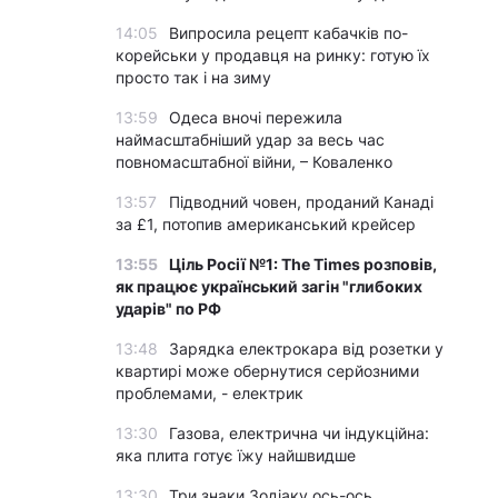
14:05
Випросила рецепт кабачків по-
корейськи у продавця на ринку: готую їх
просто так і на зиму
13:59
Одеса вночі пережила
наймасштабніший удар за весь час
повномасштабної війни, – Коваленко
13:57
Підводний човен, проданий Канаді
за £1, потопив американський крейсер
13:55
Ціль Росії №1: The Times розповів,
як працює український загін "глибоких
ударів" по РФ
13:48
Зарядка електрокара від розетки у
квартирі може обернутися серйозними
проблемами, - електрик
13:30
Газова, електрична чи індукційна:
яка плита готує їжу найшвидше
13:30
Три знаки Зодіаку ось-ось