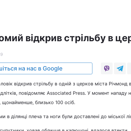
мий відкрив стрільбу в це
99
іться на нас в Google
ловік відкрив стрільбу в одній з церков міста Річмонд 
літків, повідомляє Associated Press. У момент нападу 
, щонайменше, близько 100 осіб.
 в ділянці плеча та ноги були доставлені до міської лі
 супутники, ховав обличчя в капюшоні, вдалося втекти.