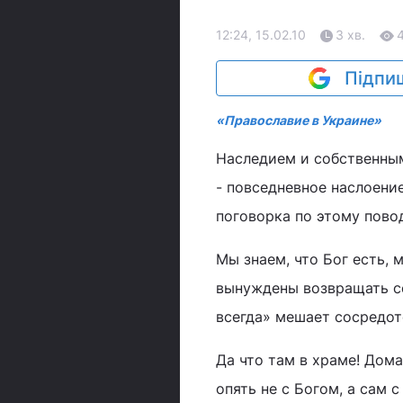
12:24, 15.02.10
3 хв.
Підпиш
«Православие в Украине»
Наследием и собственны
- повседневное наслоени
поговорка по этому пово
Мы знаем, что Бог есть, 
вынуждены возвращать се
всегда» мешает сосредот
Да что там в храме! Дом
опять не с Богом, а сам 