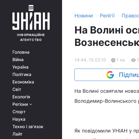
›
›
Новини
Релігії
Право
На Волині о
ІНФОРМАЦІЙНЕ
Вознесенськ
АГЕНТСТВО
Головна
Війна
14:44, 15.02.10
1 хв.
Україна
Підпиш
Політика
Економіка
Світ
На Волині освятили новоз
Екологія
Володимир-Волинського 
Регіони
Спорт
Наука
Техно і зв'язок
Як повідомили УНІАН у пр
Лайт