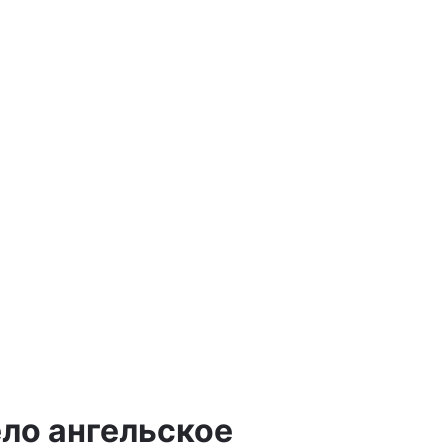
а
ело ангельское