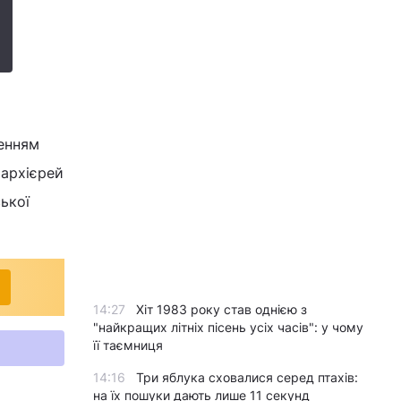
женням
 архієрей
ької
14:27
Хіт 1983 року став однією з
"найкращих літніх пісень усіх часів": у чому
її таємниця
14:16
Три яблука сховалися серед птахів:
на їх пошуки дають лише 11 секунд