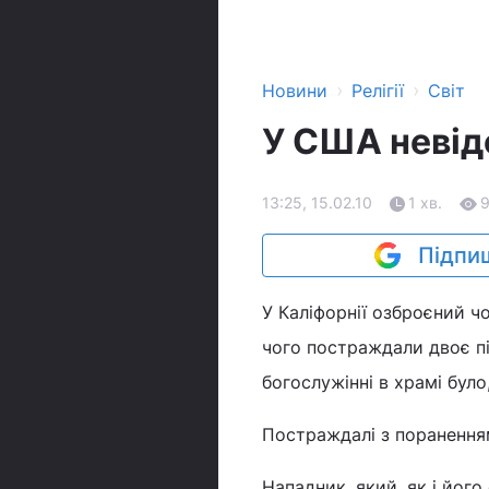
›
›
Новини
Релігії
Світ
У США невідо
13:25, 15.02.10
1 хв.
Підпиш
У Каліфорнії озброєний чо
чого постраждали двоє під
богослужінні в храмі було
Постраждалі з пораненнями
Нападник, який, як і його