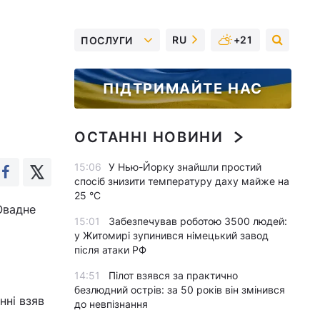
RU
+21
ПОСЛУГИ
ПІДТРИМАЙТЕ НАС
ОСТАННІ НОВИНИ
15:06
У Нью-Йорку знайшли простий
спосіб знизити температуру даху майже на
25 °C
Овадне
15:01
Забезпечував роботою 3500 людей:
у Житомирі зупинився німецький завод
після атаки РФ
14:51
Пілот взявся за практично
безлюдний острів: за 50 років він змінився
нні взяв
до невпізнання