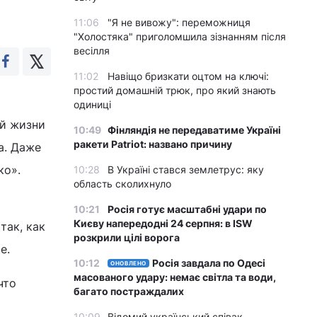
11:06
"Я не вивожу": переможниця
"Холостяка" приголомшила зізнанням після
весілля
11:02
Навіщо бризкати оцтом на ключі:
простий домашній трюк, про який знають
одиниці
ой жизни
10:49
Фінляндія не передаватиме Україні
ракети Patriot: названо причину
а. Даже
ко».
10:28
В Україні стався землетрус: яку
область сколихнуло
10:21
Росія готує масштабні удари по
Києву напередодні 24 серпня: в ISW
так, как
розкрили цілі ворога
е.
10:12
Росія завдала по Одесі
ОНОВЛЕНО
масованого удару: немає світла та води,
что
багато постраждалих
10:09
Відомий український співак