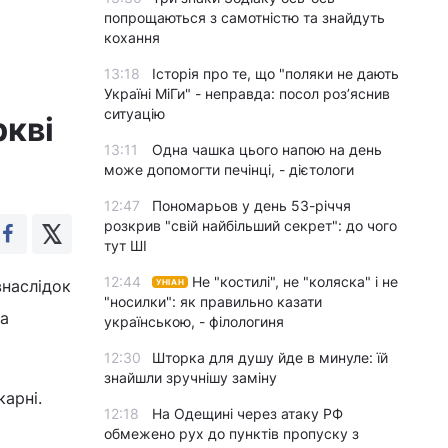
попрощаються з самотністю та знайдуть
кохання
13:18
Історія про те, що "поляки не дають
Україні МіГи" - неправда: посол роз’яснив
ситуацію
ркві
13:11
Одна чашка цього напою на день
може допомогти печінці, - дієтологи
12:47
Пономарьов у день 53-річчя
розкрив "свій найбільший секрет": до чого
тут ШІ
12:44
Не "костилі", не "коляска" і не
внаслідок
УНІАН
"носилки": як правильно казати
на
українською, - філологиня
12:30
Шторка для душу йде в минуле: їй
знайшли зручнішу заміну
карні.
12:18
На Одещині через атаку РФ
обмежено рух до пунктів пропуску з