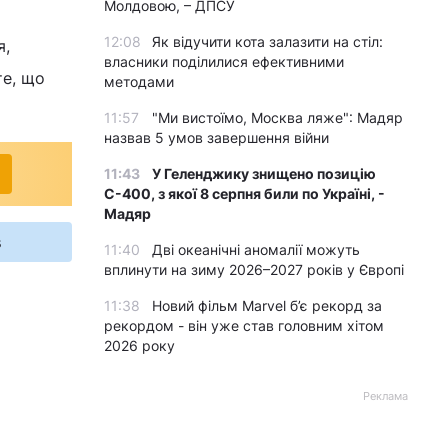
Молдовою, – ДПСУ
12:08
Як відучити кота залазити на стіл:
я,
власники поділилися ефективними
те, що
методами
11:57
"Ми вистоїмо, Москва ляже": Мадяр
назвав 5 умов завершення війни
11:43
У Геленджику знищено позицію
С-400, з якої 8 серпня били по Україні, -
Мадяр
s
11:40
Дві океанічні аномалії можуть
вплинути на зиму 2026–2027 років у Європі
11:38
Новий фільм Marvel б’є рекорд за
рекордом - він уже став головним хітом
2026 року
Реклама