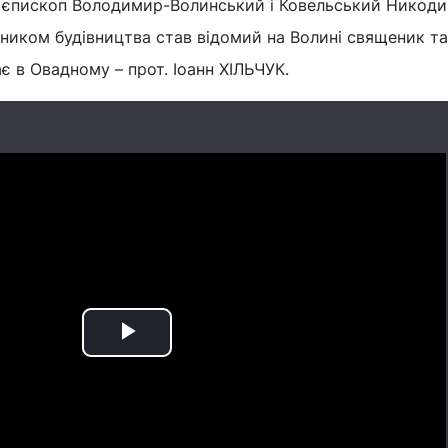
 єпископ Володимир-Волинський і Ковельський Никоди
ником будівництва став відомий на Волині священик та
є в Овадному – прот. Іоанн ХІЛЬЧУК.
Play
Video