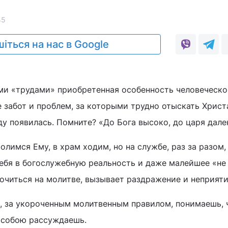
45
іться на нас в Google
ми «трудами» приобретенная особенность человеческ
е забот и проблем, за которыми трудно отыскать Христ
ду появилась. Помните? «До Бога высоко, до царя дале
молимся Ему, в храм ходим, но на службе, раз за разом,
бя в богослужебную реальность и даже малейшее «не 
очиться на молитве, вызывает раздражение и неприяти
а, за укороченным молитвенным правилом, понимаешь, 
с собою рассуждаешь.