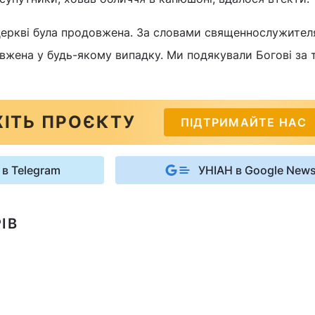
церкві була продовжена. За словами священнослужител
жена у будь-якому випадку. Ми подякували Богові за 
ІТЬ ПРОЄКТУ
ПІДТРИМАЙТЕ НАС
 в Telegram
УНІАН в Google New
ІВ