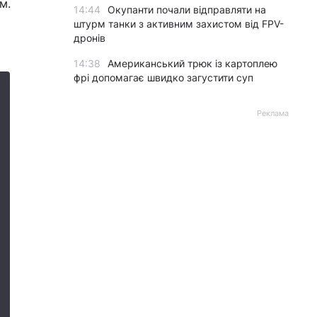
м.
14:44
Окупанти почали відправляти на
штурм танки з активним захистом від FPV-
дронів
14:38
Американський трюк із картоплею
фрі допомагає швидко загустити суп
Реклама