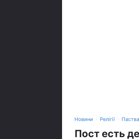
›
›
Новини
Релігії
Паств
Пост есть д