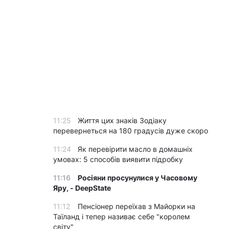
11:25
Життя цих знаків Зодіаку
перевернеться на 180 градусів дуже скоро
11:24
Як перевірити масло в домашніх
умовах: 5 способів виявити підробку
11:16
Росіяни просунулися у Часовому
Яру, - DeepState
11:12
Пенсіонер переїхав з Майорки на
Таїланд і тепер називає себе "королем
світу"