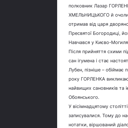
полковник Лазар ГОРЛЕНК
ХМЕЛЬНИЦЬКОГО й очолив 
отримав від царя дворянс
Пресвятої Богородиці, й
Навчався у Києво-Могиля
Після прийняття схими під
сан ігумена і стає наст
Лубен, пізніше – обіймає
року ГОРЛЕНКА викликают
найвищих сановників та 
Обоянського.
У вісімнадцятому столітт
записувалися. Тому до на
нотатки, віршований діа