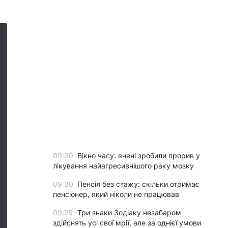
09:30
Вікно часу: вчені зробили прорив у
лікування найагресивнішого раку мозку
09:30
Пенсія без стажу: скільки отримає
пенсіонер, який ніколи не працював
09:25
Три знаки Зодіаку незабаром
здійснять усі свої мрії, але за однієї умови