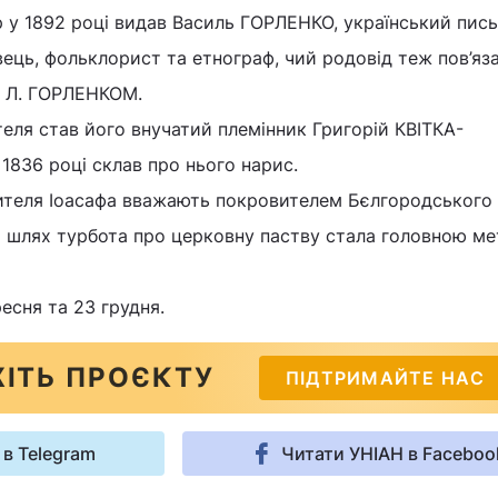
р у 1892 році видав Василь ГОРЛЕНКО, український пис
вець, фольклорист та етнограф, чий родовід теж пов’яз
 Л. ГОРЛЕНКОМ.
еля став його внучатий племінник Григорій КВІТКА-
836 році склав про нього нарис.
тителя Іоасафа вважають покровителем Бєлгородського
 шлях турбота про церковну паству стала головною м
ресня та 23 грудня.
ІТЬ ПРОЄКТУ
ПІДТРИМАЙТЕ НАС
 в Telegram
Читати УНІАН в Faceboo