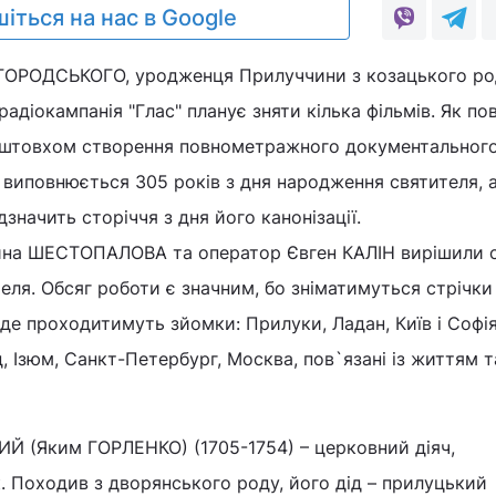
іться на нас в Google
ЛГОРОДСЬКОГО, уродженця Прилуччини з козацького ро
адіокампанія "Глас" планує зняти кілька фільмів. Як по
поштовхом створення повнометражного документального
у виповнюється 305 років з дня народження святителя, а
дзначить сторіччя з дня його канонізації.
ина ШЕСТОПАЛОВА та оператор Євген КАЛІН вирішили 
еля. Обсяг роботи є значним, бо зніматимуться стрічки
ця, де проходитимуть зйомки: Прилуки, Ладан, Київ і Софі
, Ізюм, Санкт-Петербург, Москва, пов`язані із життям т
Й (Яким ГОРЛЕНКО) (1705-1754) – церковний діяч,
. Походив з дворянського роду, його дід – прилуцький