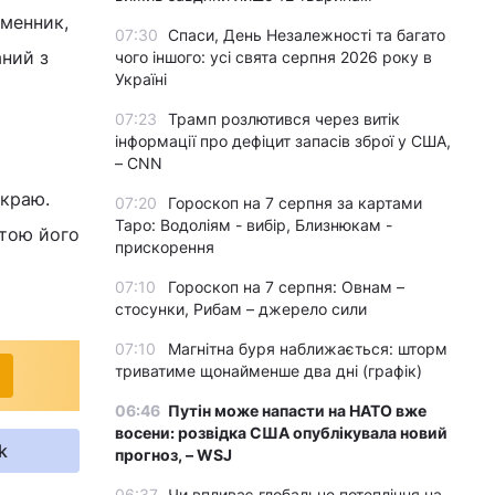
ьменник,
07:30
Спаси, День Незалежності та багато
аний з
чого іншого: усі свята серпня 2026 року в
Україні
07:23
Трамп розлютився через витік
інформації про дефіцит запасів зброї у США,
– CNN
 краю.
07:20
Гороскоп на 7 серпня за картами
Таро: Водоліям - вибір, Близнюкам -
етою його
прискорення
07:10
Гороскоп на 7 серпня: Овнам –
стосунки, Рибам – джерело сили
07:10
Магнітна буря наближається: шторм
триватиме щонайменше два дні (графік)
06:46
Путін може напасти на НАТО вже
восени: розвідка США опублікувала новий
k
прогноз, – WSJ
06:37
Чи впливає глобальне потепління на