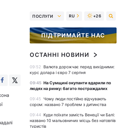
RU
+26
ПОСЛУГИ
ПІДТРИМАЙТЕ НАС
ОСТАННІ НОВИНИ
09:52
Валюта дорожчає перед вихідними:
курс долара і євро 7 серпня
09:45
На Сумщині окупанти вдарили по
людях на ринку: багато постраждалих
кона
09:45
Чому люди постійно відчувають
ої
сором: названо 7 проблем з дитинства
09:44
Куди поїхати замість Венеції чи Балі:
названо 10 мальовничих місць без натовпів
надалі
туристів