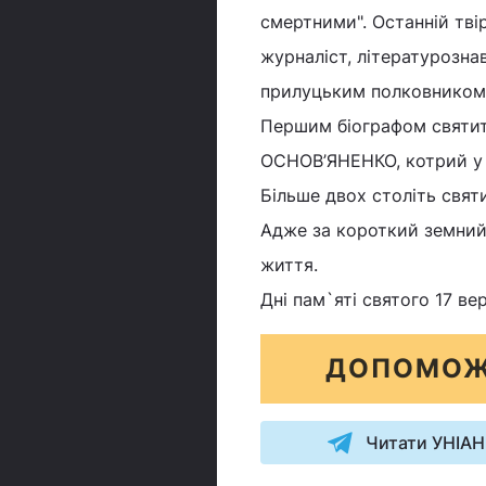
смертними". Останній тві
журналіст, літературозна
прилуцьким полковником
Першим біографом святит
ОСНОВ’ЯНЕНКО, котрий у 1
Більше двох століть свя
Адже за короткий земний
життя.
Дні пам`яті святого 17 ве
ДОПОМОЖ
Читати УНІАН