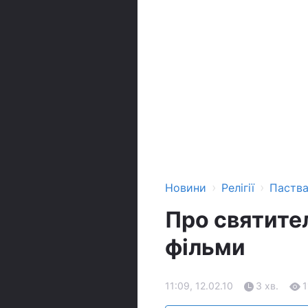
›
›
Новини
Релігії
Паств
Про святите
фільми
11:09, 12.02.10
3 хв.
1