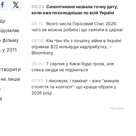
08:23
Синоптикиня назвала точну дату,
коли вже похолоднішає по всій Україні
ду
08:15
Якого числа Горіховий Спас 2026:
чого не можна робити і що святити в церкві
відомляє
 фільму
08:08
Кім Чен Ин з початку війни в Україні
отримав $22 мільярди надприбутку, –
 у 2011
Bloomberg
08:00
7 серпня у Києві буде гроза, але
створити
спека нікуди не подінеться
 не лише
07:55
І лінолеум, і ламінат – вже "минуле
століття та колгосп": що краще обрати у
я
2026 році
а
Реклама