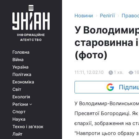
›
›
Новини
Релігії
Право
У Володимир
ІНФОРМАЦІЙНЕ
старовинна 
АГЕНТСТВО
(фото)
Головна
Війна
Україна
11:11, 12.02.10
1 хв.
1
Політика
Економіка
Підпиш
Світ
Екологія
У Володимир-Волинськом
Регіони
Спорт
Пресвятої Богородиці. Я
Наука
єпархії, зображення на ст
Техно і зв'язок
"Навпроти цього образу зн
Лайт