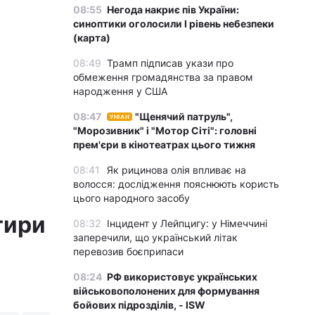
08:55
Негода накриє пів України:
синоптики оголосили І рівень небезпеки
(карта)
08:49
Трамп підписав укази про
обмеження громадянства за правом
народження у США
08:47
"Щенячий патруль",
УНІАН
"Морозивник" і "Мотор Сіті": головні
прем'єри в кінотеатрах цього тижня
08:41
Як рицинова олія впливає на
волосся: дослідження пояснюють користь
цього народного засобу
тири
08:32
Інцидент у Лейпцигу: у Німеччині
заперечили, що український літак
перевозив боєприпаси
08:24
РФ використовує українських
військовополонених для формування
бойових підрозділів, - ISW