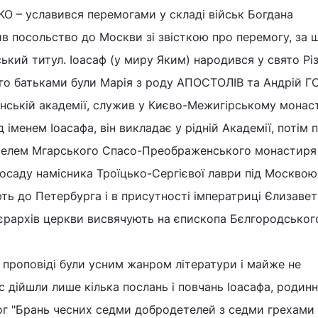
О – уславився перемогами у складі військ Богдана
посольство до Москви зі звісткою про перемогу, за 
ький титул. Іоасаф (у миру Яким) народився у свято Рі
ого батьками були Марія з роду АПОСТОЛІВ та Андрій 
нській академії, служив у Києво-Межигірському монаст
 іменем Іоасафа, він викладає у рідній Академії, потім
оятелем Мгарського Спасо-Преображенського монастиря 
 посаду намісника Троїцько-Сергієвої лаври під Москвою
ь до Петербурга і в присутності імператриці Єлизавет
ієрархів церкви висвячують на єпископа Бєлгородськог
і проповіді були усним жанром літератури і майже не
с дійшли лише кілька послань і повчань Іоасафа, родинн
лог "Брань чесних седми добродетелей з седми грехами