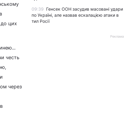
енському
09:39
Генсек ООН засудив масовані удари
в
по Україні, але назвав ескалацією атаки в
тил Росії
 до цих
Реклама
инею...
чи честь
ою,
ки
дом через
ав