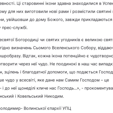
вності. Ці старовинні ікони здавна знаходилися в Усп
тому для них виготовили нові рами і розмістили святині 
ни, увійшовши до дому Божого, завжди прикладаються
у прес-службі.
есвятої Богородиці чи святих угодників є великою свят
згідно визначень Сьомого Вселенського Собору, віддаю
шробразу. Відтак, кожна ікона потенційно є чудотворн
творити через неї чудо. Не поодинокі в наш час випад
н, зцілень і благодатної допомоги, що подається Госпо
ше чудо у всесвіті, яке дане нам Самим Господом – це
і до неї щонеділі кличе нас Господь...», - прокоментув
ський і Ковельський Никодим.
Володимир- Волинської єпархії УПЦ