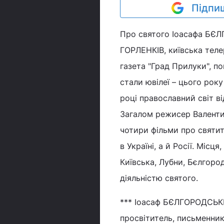
Підпиш
Про святого Іоасафа БЄ
ГОРЛЕНКІВ, київська телер
газета "Град Прилуки", 
стали ювілеї – цього рок
році православний світ ві
Загалом режисер Валент
чотири фільми про святит
в Україні, а й Росії. Міс
Київська, Лубни, Бєлгород
діяльністю святого.
*** Іоасаф БЄЛГОРОДСЬКИ
просвітитель, письменник