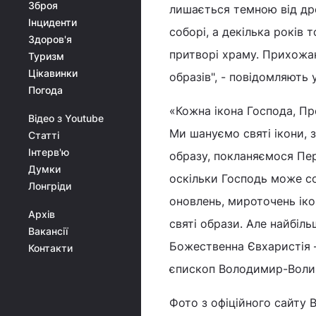
Зброя
лишається темною від дре
Інциденти
соборі, а декілька років 
Здоров'я
притворі храму. Прихожа
Туризм
Цікавинки
образів", - повідомляють 
Погода
«Кожна ікона Господа, Пр
Відео з Youtube
Ми шануємо святі ікони, 
Статті
Інтерв'ю
образу, покланяємося Пер
Думки
оскільки Господь може со
Лонгріди
оновлень, мироточень іко
Архів
святі образи. Але найбіль
Вакансії
Божественна Євхаристія – 
Контакти
єпископ Володимир-Волин
Фото з офіційного сайту 