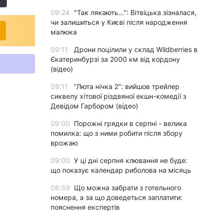
09:24
"Так лякають…": Вітвіцька зізналася,
чи залишиться у Києві після народження
малюка
09:11
Дрони поцілили у склад Wildberries в
Єкатеринбурзі за 2000 км від кордону
(відео)
09:11
"Люта нічка 2": вийшов трейлер
сиквелу хітової різдвяної екшн-комедії з
Девідом Гарбором (відео)
09:00
Порожні грядки в серпні - велика
помилка: що з ними робити після збору
врожаю
09:00
У ці дні серпня клювання не буде:
що показує календар риболова на місяць
08:59
Що можна забрати з готельного
номера, а за що доведеться заплатити:
пояснення експертів