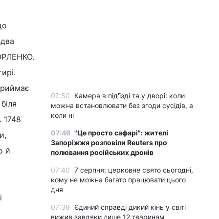
що
здва
ГОРЛЕНКО.
ирі.
 приймає
07:50
Камера в під'їзді та у дворі: коли
біля
можна встановлювати без згоди сусідів, а
коли ні
. 1748
07:46
"Це просто сафарі": жителі
и,
Запоріжжя розповіли Reuters про
о й
полювання російських дронів
07:40
7 серпня: церковне свято сьогодні,
кому не можна багато працювати цього
дня
і
07:39
Єдиний справді дикий кінь у світі
вижив завдяки лише 12 тваринам