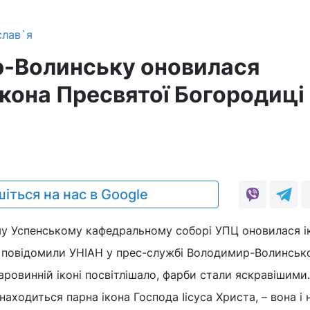
слав`я
-Волинську оновилася
ікона Пресвятої Богородиці
6
іться на нас в Google
у Успенському кафедральному соборі УПЦ оновилася і
к повідомили УНІАН у прес-службі Володимир-Волинськ
аровинній іконі посвітлішало, фарби стали яскравішими.
аходиться парна ікона Господа Іісуса Христа, – вона і 