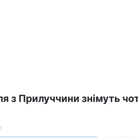
а
ля з Прилуччини знімуть чо
1