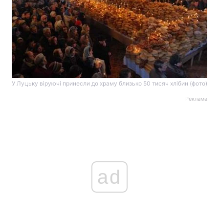
У Луцьку віруючі принесли до храму близько 50 тисяч хлібин (фото)
Реклама
ad