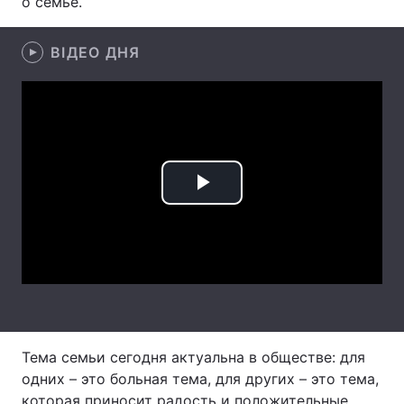
о семье.
ВІДЕО ДНЯ
Головна
Війна
Україна
Політика
Економіка
Світ
Play
Спорт
Наука
Техно і зв'язок
Лайт
Video
Зброя
Інциденти
Здоров'я
Туризм
Цікавинки
Погода
Тема семьи сегодня актуальна в обществе: для
одних – это больная тема, для других – это тема,
Екологія
Регіони
которая приносит радость и положительные