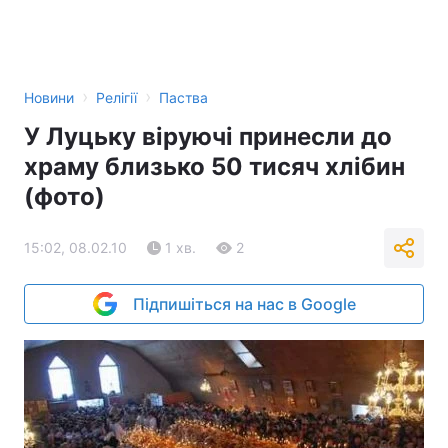
›
›
Новини
Релігії
Паства
У Луцьку віруючі принесли до
храму близько 50 тисяч хлібин
(фото)
15:02, 08.02.10
1 хв.
2
Підпишіться на нас в Google