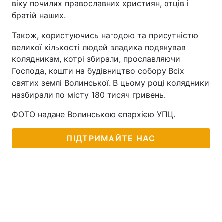
віку почилих православних християн, отців і
братій наших.
Також, користуючись нагодою та присутністю
великої кількості людей владика подякував
колядникам, котрі збирали, прославляючи
Господа, кошти на будівництво собору Всіх
святих землі Волинської. В цьому році колядники
назбирали по місту 180 тисяч гривень.
ФОТО надане Волинською єпархією УПЦ.
ПІДТРИМАЙТЕ НАС