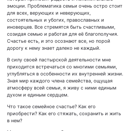
эмоции. Проблематика семьи очень остро стоит
Лонгріди
для всех, верующих и неверующих,
состоятельных и убогих, православных и
иноверцев. Все стремятся быть счастливыми,
Відео з Youtube
Статті
созидая семью и работая для её благополучия.
Інтерв'ю
Думки
Счастье есть, и это осознают все, но порой
дорогу к нему знает далеко не каждый.
Архів
Вакансії
В силу своей пастырской деятельности мне
Контакти
приходится встречаться со многими семьями,
углубляться в особенности их внутренней жизни.
Послуги
Зная мир каждого члена семейства, ощущая
атмосферу всей семьи, я живу с ними единым
духом и единым сердцем.
Что такое семейное счастье? Как его
приобрести? Как его стяжать, сохранить и жить
в нем?