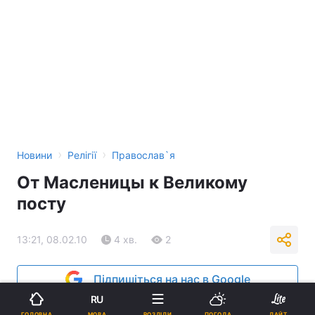
›
›
Новини
Релігії
Православ`я
От Масленицы к Великому
посту
13:21, 08.02.10
4 хв.
2
Підпишіться на нас в Google
RU
Реклама
МОВА
ГОЛОВНА
РОЗДІЛИ
ПОГОДА
ЛАЙТ