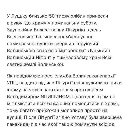
У Луцьку близько 50 тисяч хлібин принесли
віруючі до храму у поминальну суботу.
Заупокійну Божественну Літургію в день
Вселенської батьківської м’ясопусної
поминальної суботи звершив керуючий
Волинською єпархією митрополит Луцький і
Волинський Ніфонт у тимчасовому храм Всіх
святих землі Волинської.
Як повідомляє прес-служба Волинської єпархії
УПЦ, владиці під час Літургії співслужили клірики
храму на чолі з настоятелем протоієреєм
Володимиром ЯЦИШИНОМ. Цього дня храм не
міг вмістити всіх бажаючих помолитись в храмі,
тому багато прихожан мололися просто на
вулиці. Після Літургії згідно Уставу була звершена
панахида, під час якої також пом’янули всіх од