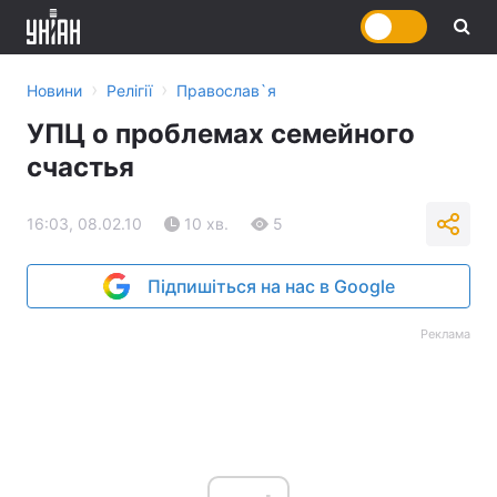
›
›
Новини
Релігії
Православ`я
УПЦ о проблемах семейного
счастья
16:03, 08.02.10
10 хв.
5
Підпишіться на нас в Google
Реклама