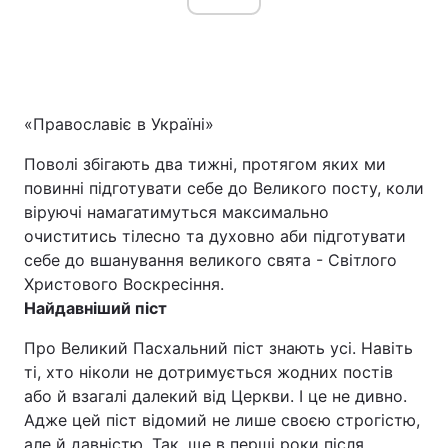
«Православіє в Україні»
Поволі збігають два тижні, протягом яких ми
повинні підготувати себе до Великого посту, коли
віруючі намагатимуться максимально
очиститись тілесно та духовно аби підготувати
себе до вшанування великого свята - Світлого
Христового Воскресіння.
Найдавніший піст
Про Великий Пасхальний піст знають усі. Навіть
ті, хто ніколи не дотримується жодних постів
або й взагалі далекий від Церкви. І це не дивно.
Адже цей піст відомий не лише своєю строгістю,
але й давністю. Так, ще в перші роки після