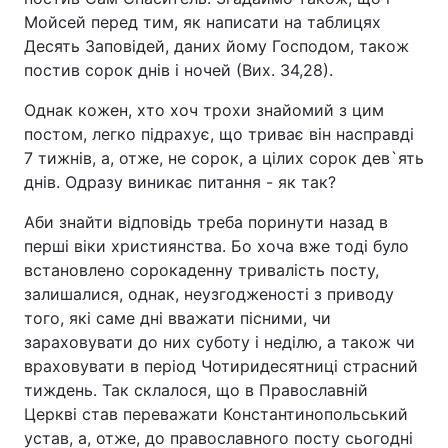
Мойсей перед тим, як написати на таблицях
Тема оформлення
Десять Заповідей, даних йому Господом, також
постив сорок днів і ночей (Вих. 34,28).
Однак кожен, хто хоч трохи знайомий з цим
постом, легко підрахує, що триває він насправді
7 тижнів, а, отже, не сорок, а цілих сорок дев`ять
днів. Одразу виникає питання - як так?
Аби знайти відповідь треба поринути назад в
перші віки християнства. Бо хоча вже тоді було
встановлено сорокаденну тривалість посту,
залишалися, однак, неузгодженості з приводу
того, які саме дні вважати пісними, чи
зараховувати до них суботу і неділю, а також чи
враховувати в період Чотиридесятниці страсний
тиждень. Так склалося, що в Православній
Церкві став переважати Константинопольський
устав, а, отже, до православного посту сьогодні