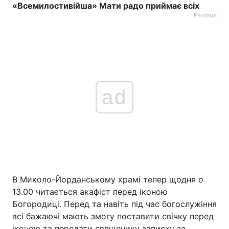
«Всемилостивійша» Мати радо приймає всіх
Реклама
ad
В Миколо-Йорданському храмі тепер щодня о
13.00 читається акафіст перед іконою
Богородиці. Перед та навіть під час богослужіння
всі бажаючі мають змогу поставити свічку перед
іконою та передати священику записку за