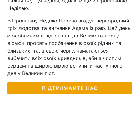
тижня їжу. Ця неділя, однак, є ще й Прощенною
Неділею.
В Прощенну Неділю Церква згадує первородний
гріх людства та вигнання Адама із раю. Цей день
є особливим в підготовці до Великого посту -
віруючі просять пробачення в своїх рідних та
близьких, та, в свою чергу, намагаються
вибачити всіх своїх кривдників, аби з чистим
серцем та щирою вірою вступити наступного
дня у Великий піст.
ПІДТРИМАЙТЕ НАС