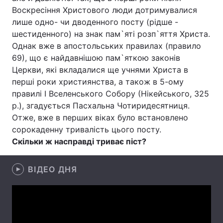
Воскресіння Христового люди дотримувалися
лише одно- чи дводенного посту (рідше -
шестиденного) на знак пам`яті розп`яття Христа.
Головна
Війна
Однак вже в апостольських правилах (правило
69), що є найдавнішою пам`яткою законів
Україна
Політика
Церкви, які вкладалися ще учнями Христа в
перші роки християнства, а також в 5-ому
Економіка
Світ
правилі І Вселенського Собору (Нікейського, 325
р.), згадується Пасхальна Чотиридесятниця.
Спорт
Наука
Отже, вже в перших віках було встановлено
сорокаденну тривалість цього посту.
Техно і зв'язок
Лайт
Скільки ж насправді триває піст?
Зброя
Інциденти
ВІДЕО ДНЯ
Здоров'я
Туризм
Цікавинки
Погода
Екологія
Регіони