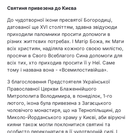
Святиня привезена до Києва
До чудотворної ікони пресвятої Богородиці,
датованої ще XVI століттям, здавна звідусюди
приходили паломники просити допомоги в
різних життєвих потребах. І Матір Божа, як Мати
всіх християн, наділяла кожного своєю милістю,
просячи в Свого Всеблагого Сина допомоги для
всіх тих, хто приходив просити її у Неї. Саме
тому і названа вона - «Всемилостивійша».
З благословення Предстоятеля Української
Православної Церкви Блаженнійшого
Митрополита Володимира, в понеділок, 1-го
лютого, ікона була привезена з Загаєцького
чоловічого монастиря, що на Тернопільщині, до
Миколо-Йорданського храму у Києві, аби віруючі
кияни також могли поклонитися святині та
особисто переконатися в її чудотворній силі. І