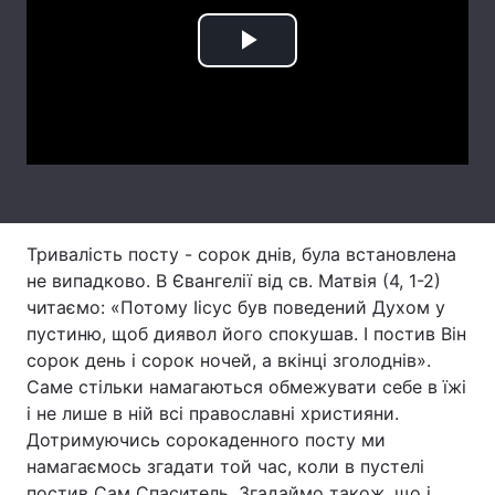
Лонгріди
Play
Відео з Youtube
Статті
Video
Інтерв'ю
Думки
Архів
Вакансії
Контакти
Тривалість посту - сорок днів, була встановлена
не випадково. В Євангелії від св. Матвія (4, 1-2)
Послуги
читаємо: «Потому Іісус був поведений Духом у
пустиню, щоб диявол його спокушав. І постив Він
сорок день і сорок ночей, а вкінці зголоднів».
Саме стільки намагаються обмежувати себе в їжі
і не лише в ній всі православні християни.
Дотримуючись сорокаденного посту ми
намагаємось згадати той час, коли в пустелі
постив Сам Спаситель. Згадаймо також, що і