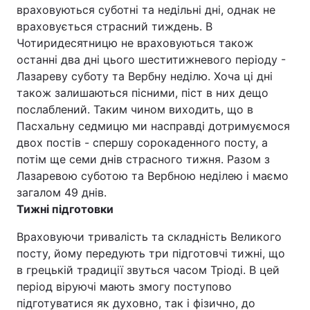
враховуються суботні та недільні дні, однак не
враховується страсний тиждень. В
Чотиридесятницю не враховуються також
останні два дні цього шеститижневого періоду -
Лазареву суботу та Вербну неділю. Хоча ці дні
також залишаються пісними, піст в них дещо
послаблений. Таким чином виходить, що в
Пасхальну седмицю ми насправді дотримуємося
двох постів - спершу сорокаденного посту, а
потім ще семи днів страсного тижня. Разом з
Лазаревою суботою та Вербною неділею і маємо
загалом 49 днів.
Тижні підготовки
Враховуючи тривалість та складність Великого
посту, йому передують три підготовчі тижні, що
в грецькій традиції звуться часом Тріоді. В цей
період віруючі мають змогу поступово
підготуватися як духовно, так і фізично, до