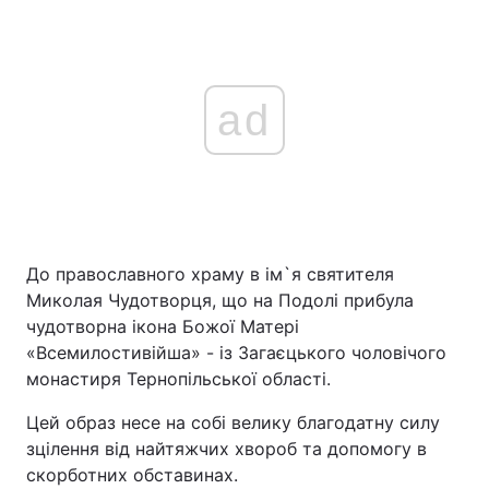
ad
До православного храму в ім`я святителя
Миколая Чудотворця, що на Подолі прибула
чудотворна ікона Божої Матері
«Всемилостивійша» - із Загаєцького чоловічого
монастиря Тернопільської області.
Цей образ несе на собі велику благодатну силу
зцілення від найтяжчих хвороб та допомогу в
скорботних обставинах.