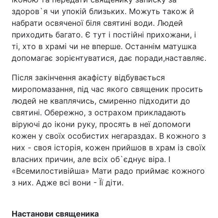
здоров`я чи упокій близьких. Можуть також й
набрати освяченої біля святині води. Людей
приходить багато. Є тут і постійні прихожани, і
ті, хто в храмі чи не вперше. Останнім матушка
допомагає зорієнтуватися, дає поради,наставляє.
Після закінчення акафісту відбувається
миропомазання, під час якого священик просить
людей не кваплячись, смиренно підходити до
святині. Обережно, з острахом прикладають
віруючі до ікони руку, просять в неї допомоги
кожен у своїх особистих негараздах. В кожного з
них - своя історія, кожен прийшов в храм із своїх
власних причин, але всіх об`єднує віра. І
«Всемилостивійша» Мати радо приймає кожного
з них. Адже всі вони - Її діти.
Настанови священика