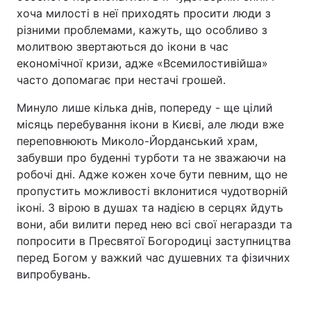
хоча милості в неї приходять просити люди з
різними проблемами, кажуть, що особливо з
молитвою звертаються до ікони в час
економічної кризи, адже «Всемилостивійша»
часто допомагає при нестачі грошей.
Минуло лише кілька днів, попереду - ще цілий
місяць перебування ікони в Києві, але люди вже
переповнюють Миколо-Йорданський храм,
забувши про буденні турботи та не зважаючи на
робочі дні. Адже кожен хоче бути певним, що не
пропустить можливості вклонитися чудотворній
іконі. З вірою в душах та надією в серцях йдуть
вони, аби вилити перед нею всі свої негаразди та
попросити в Пресвятої Богородиці заступництва
перед Богом у важкий час душевних та фізичних
випробувань.