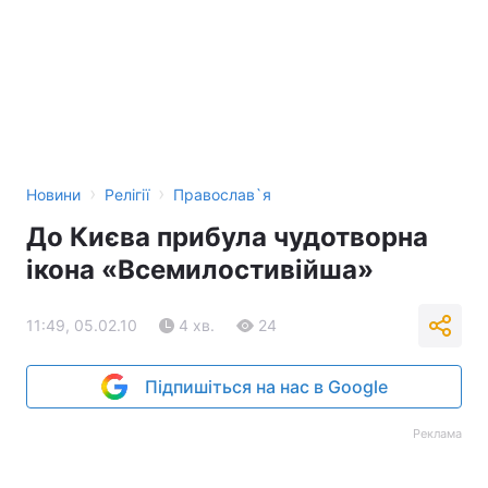
›
›
Новини
Релігії
Православ`я
До Києва прибула чудотворна
ікона «Всемилостивійша»
11:49, 05.02.10
4 хв.
24
Підпишіться на нас в Google
Реклама