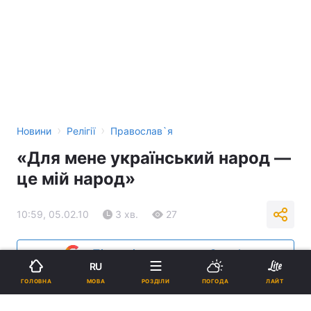
›
›
Новини
Релігії
Православ`я
«Для мене український народ —
це мій народ»
10:59, 05.02.10
3 хв.
27
Підпишіться на нас в Google
RU
МОВА
ГОЛОВНА
РОЗДІЛИ
ПОГОДА
ЛАЙТ
Реклама