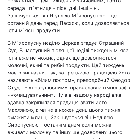
розкаятись. Цей тиждень є звичайним, тобто
середа і п`ятниця - пісні дні, інші - ні.
Закінчується він Неділею М`ясопусною - це
останній день перед Пасхою, коли дозволяється
їсти м`ясні продукти.
В М`ясопусну неділю Церква згадує Страшний
Суд. В наступний після цієї неділі тиждень м`яса
їсти вже не можна, однак ще дозволяються
молочні, яєчні та рибні продукти. Цей тиждень
має різні назви. Так, за грецькою традицією його
називають «білим постом», преподобний Феодор
Студіт - «передпосним», православна гімнографія
- «очищувальним». Ну а в нашому народі вже
здавна закріпилася традиція звати його
Масляною, а чи не в кожен день цього тижня
смажити млинці. Закінчується він Неділею
Сиропусною - останнім днем коли можна
вживати молочну та іншу ще дозволену цього