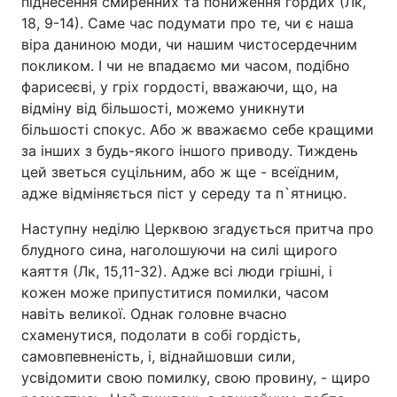
піднесення смиренних та пониження гордих (Лк,
18, 9-14). Саме час подумати про те, чи є наша
віра даниною моди, чи нашим чистосердечним
покликом. І чи не впадаємо ми часом, подібно
фарисеєві, у гріх гордості, вважаючи, що, на
відміну від більшості, можемо уникнути
більшості спокус. Або ж вважаємо себе кращими
за інших з будь-якого іншого приводу. Тиждень
цей зветься суцільним, або ж ще - всеїдним,
адже відміняється піст у середу та п`ятницю.
Наступну неділю Церквою згадується притча про
блудного сина, наголошуючи на силі щирого
каяття (Лк, 15,11-32). Адже всі люди грішні, і
кожен може припуститися помилки, часом
навіть великої. Однак головне вчасно
схаменутися, подолати в собі гордість,
самовпевненість, і, віднайшовши сили,
усвідомити свою помилку, свою провину, - щиро