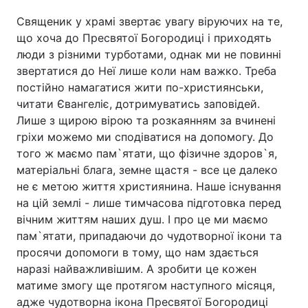
Священик у храмі звертає увагу віруючих на те,
що хоча до Пресвятої Богородиці і приходять
люди з різними турботами, однак ми не повинні
звертатися до Неї лише коли нам важко. Треба
постійно намагатися жити по-християнськи,
читати Євангеліє, дотримуватись заповідей.
Лише з щирою вірою та розкаянням за вчинені
гріхи можемо ми сподіватися на допомогу. До
того ж маємо пам`ятати, що фізичне здоров`я,
матеріальні блага, земне щастя - все це далеко
не є метою життя християнина. Наше існування
на цій землі - лише тимчасова підготовка перед
вічним життям наших душ. І про це ми маємо
пам`ятати, припадаючи до чудотворної ікони та
просячи допомоги в тому, що нам здається
наразі найважливішим. А зробити це кожен
матиме змогу ще протягом наступного місяця,
адже чудотворна ікона Пресвятої Богородиці