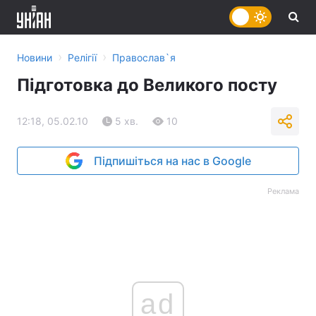
›
›
Новини
Релігії
Православ`я
Підготовка до Великого посту
12:18, 05.02.10
5 хв.
10
Підпишіться на нас в Google
Реклама
ad