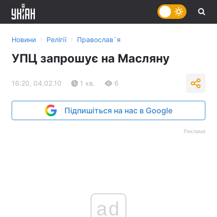
›
›
Новини
Релігії
Православ`я
УПЦ запрошує на Масляну
16:20, 04.02.10
1 хв.
6
Підпишіться на нас в Google
Реклама
ad