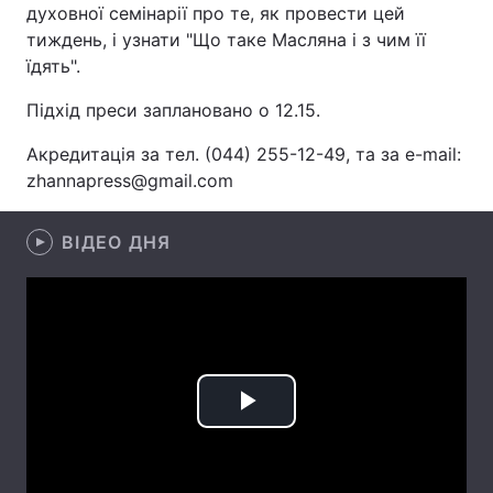
духовної семінарії про те, як провести цей
тиждень, і узнати "Що таке Масляна і з чим її
їдять".
Головна
Війна
Підхід преси заплановано о 12.15.
Україна
Політика
Акредитація за тел. (044) 255-12-49, та за e-mail:
zhannapress@gmail.com
Економіка
Світ
Спорт
Наука
ВІДЕО ДНЯ
Техно і зв'язок
Лайт
Зброя
Інциденти
Здоров'я
Туризм
Play
Цікавинки
Погода
Video
Екологія
Регіони