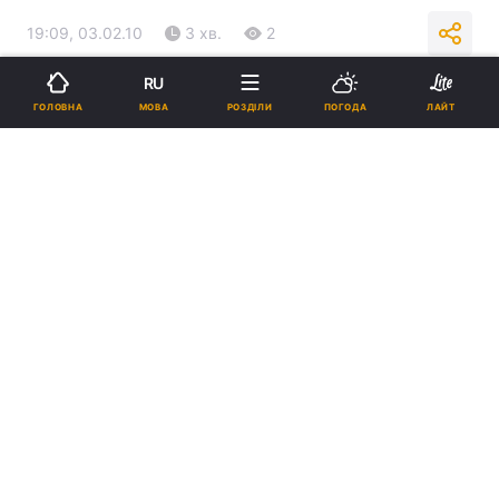
19:09, 03.02.10
3 хв.
2
RU
Підпишіться на нас в Google
МОВА
ГОЛОВНА
РОЗДІЛИ
ПОГОДА
ЛАЙТ
Реклама
ad
Протягом минулого тижня у містах Харкові,