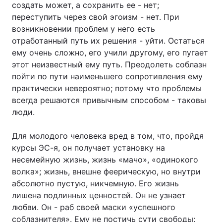
создать может, а сохранить ее - нет;
переступить через свой эгоизм - нет. При
возникновении проблем у него есть
отработанный путь их решения - уйти. Остаться
ему очень сложно, его учили другому, его пугает
этот неизвестный ему путь. Преодолеть соблазн
пойти по пути наименьшего сопротивления ему
практически невероятно; потому что проблемы
всегда решаются привычным способом - таковы
люди.
Для молодого человека вред в том, что, пройдя
курсы ЭС-я, он получает установку на
несемейную жизнь, жизнь «мачо», «одинокого
волка»; жизнь, внешне феерическую, но внутри
абсолютно пустую, никчемную. Его жизнь
лишена подлинных ценностей. Он не узнает
любви. Он - раб своей маски «успешного
соблазнителя». Ему не постичь сути свободы: