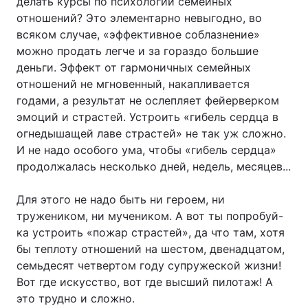
делать курсы по психологии семейных
отношений? Это элементарно невыгодно, во
всяком случае, «эффективное соблазнение»
можно продать легче и за гораздо большие
деньги. Эффект от гармоничных семейных
отношений не мгновенный, накапливается
годами, а результат не ослепляет фейерверком
эмоций и страстей. Устроить «гибель сердца в
огнедышащей лаве страстей» не так уж сложно.
И не надо особого ума, чтобы «гибель сердца»
продолжалась несколько дней, недель, месяцев...
Для этого не надо быть ни героем, ни
тружеником, ни мучеником. А вот ты попробуй-
ка устроить «пожар страстей», да что там, хотя
бы теплоту отношений на шестом, двенадцатом,
семьдесят четвертом году супружеской жизни!
Вот где искусство, вот где высший пилотаж! А
это трудно и сложно.