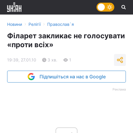
›
›
Новини
Релігії
Православ`я
Філарет закликає не голосувати
«проти всіх»
19:39, 27.01.10
3 хв.
1
Підпишіться на нас в Google
Реклама