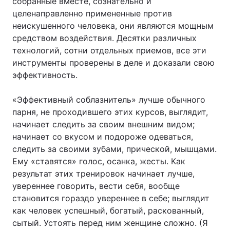
собранные вместе, сознательно и
целенаправленно примененные против
неискушенного человека, они являются мощным
средством воздействия. Десятки различных
технологий, сотни отдельных приемов, все эти
инструменты проверены в деле и доказали свою
эффективность.
«Эффективный соблазнитель» лучше обычного
парня, не проходившего этих курсов, выглядит,
начинает следить за своим внешним видом;
начинает со вкусом и подороже одеваться,
следить за своими зубами, прической, мышцами.
Ему «ставятся» голос, осанка, жесты. Как
результат этих тренировок начинает лучше,
увереннее говорить, вести себя, вообще
становится гораздо увереннее в себе; выглядит
как человек успешный, богатый, раскованный,
сытый. Устоять перед ним женщине сложно. (Я