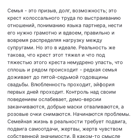
Семья - это призыв, долг, возможность; это
крест колоссального труда по выстраиванию
отношений, пониманию языка партнера, нести
его нужно грамотно и вдвоем, правильно и
вовремя распределяя нагрузку между
супругами. Но это в идеале. Реальность же
такова, что крест этот тяжел и что под
тяжестью этого креста немудрено упасть, что
сплошь и рядом происходит - редкая семья
доживает до пятой-седьмой годовщины
свадьбы. Влюбленность проходит, эйфория
первых дней проходит. Контроль над своим
поведением ослабевает, демо-версии
заканчиваются, добрые маски отваливаются, а
розовые очки снимаются. Начинаются проблемы.
Семейная жизнь в реальности требует подвига,
подвига самоотдачи, жертвы, жертв чувством
собственной значимости. В каком-то смысле