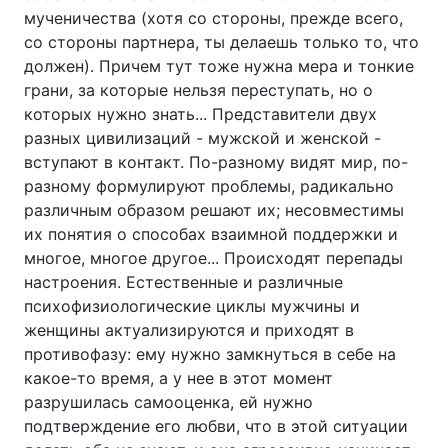
мученичества (хотя со стороны, прежде всего,
со стороны партнера, ты делаешь только то, что
должен). Причем тут тоже нужна мера и тонкие
грани, за которые нельзя переступать, но о
которых нужно знать... Представители двух
разных цивилизаций - мужской и женской -
вступают в контакт. По-разному видят мир, по-
разному формулируют проблемы, радикально
различным образом решают их; несовместимы
их понятия о способах взаимной поддержки и
многое, многое другое... Происходят перепады
настроения. Естественные и различные
психофизиологические циклы мужчины и
женщины актуализируются и приходят в
противофазу: ему нужно замкнуться в себе на
какое-то время, а у нее в этот момент
разрушилась самооценка, ей нужно
подтверждение его любви, что в этой ситуации