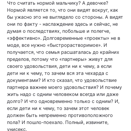
Что считать нормой мальчику? А девочке?
Нормой является то, что они видят вокруг, как
бы ужасно это не выглядело со стороны. А видят
они по факту - наслаждение здесь и сейчас, не
думая о последствиях, побольше и полегче,
«эффективно». Долговременные «проекты» не в
моде, все нужно «быстрорастворимое». И
получается, что семья расшаталась до крайних
пределов, потому что «партнеры» живут для
своего удовольствия, дети ни к чему, а если
дети ни к чему, то зачем вся эта чехарда с
документами? И кто сказал, что удовольствие
партнера важнее моего удовольствия? И почему
жить надо с одним человеком всегда или даже
долго? И что одновременно только с одним? И,
если дети ни к чему, то зачем этот человек
должен быть непременно противоположного
пола? И пошло-поехало. Полный, извините,
унисекс.