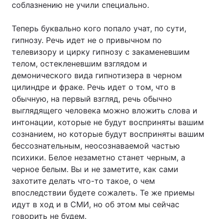
соблазнению не учили специально.
Теперь буквально кого попало учат, по сути,
гипнозу. Речь идет не о привычном по
телевизору и цирку гипнозу с закаменевшим
телом, остекленевшим взглядом и
демонического вида гипнотизера в черном
цилиндре и фраке. Речь идет о том, что в
обычную, на первый взгляд, речь обычно
выглядящего человека можно вложить слова и
интонации, которые не будут восприняты вашим
сознанием, но которые будут восприняты вашим
бессознательным, неосознаваемой частью
психики. Белое незаметно станет черным, а
черное белым. Вы и не заметите, как сами
захотите делать что-то такое, о чем
впоследствии будете сожалеть. Те же приемы
идут в ход и в СМИ, но об этом мы сейчас
говорить не будем.