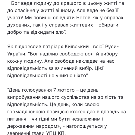
– Бог веде людину до кращого в цьому житті та
до спасіння у житті вічному. Але веде не без її
Тема оформлення
участі! Ми повинні співдіяти Богові як у справах
духовних, так і у справах життєвих – обирати
добро та відкидати зло”.
Як підкреслив патріарх Київський і всієї Руси-
України, “Бог наділив свободою волі й вибору
кожну людину. Але свобода накладає на нас
відповідальність за вчинений вибір. Цієї
відповідальності не уникне ніхто”.
“День голосування 7 лютого – це день
випробування нашого суспільства на зрілість та
відповідальність. Це день, коли своєю
громадянською позицією кожен дає відповідь на
питання – чи гідні ми бути незалежним і
державним народом», - наголошується у
зверненні глави УПЦ КП.