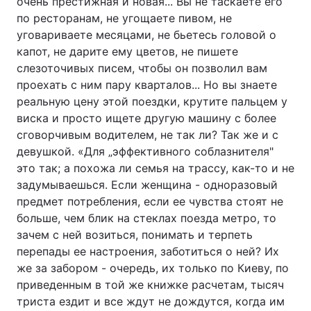
очень престижная и новая... Вы не таскаете его
по ресторанам, не угощаете пивом, не
уговариваете месяцами, не бьетесь головой о
капот, не дарите ему цветов, не пишете
слезоточивых писем, чтобы он позволил вам
проехать с ним пару кварталов... Но вы знаете
реальную цену этой поездки, крутите пальцем у
виска и просто ищете другую машину с более
сговорчивым водителем, не так ли? Так же и с
девушкой. «Для „эффективного соблазнителя"
это так; а похожа ли семья на трассу, как-то и не
задумываешься. Если женщина - одноразовый
предмет потребления, если ее чувства стоят не
больше, чем блик на стеклах поезда метро, то
зачем с ней возиться, понимать и терпеть
перепады ее настроения, заботиться о ней? Их
же за забором - очередь, их только по Киеву, по
приведенным в той же книжке расчетам, тысяч
триста ездит и все ждут не дождутся, когда им