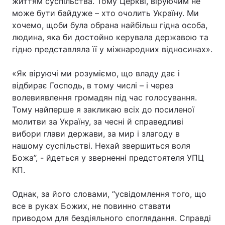
життям суспільства. Тому Церкві, віруючим не
може бути байдуже – хто очолить Україну. Ми
Лонгріди
хочемо, щоби була обрана найбільш гідна особа,
людина, яка би достойно керувала державою та
Відео з Youtube
Статті
гідно представляла її у міжнародних відносинах».
Інтерв'ю
Думки
«Як віруючі ми розуміємо, що владу дає і
відбирає Господь, в тому числі – і через
Архів
Вакансії
волевиявлення громадян під час голосування.
Тому найперше я закликаю всіх до посиленої
Контакти
молитви за Україну, за чесні й справедливі
вибори глави держави, за мир і злагоду в
Послуги
нашому суспільстві. Нехай звершиться воля
Божа”, - йдеться у зверненні предстоятеля УПЦ
КП.
Однак, за його словами, “усвідомлення того, що
все в руках Божих, не повинно ставати
приводом для бездіяльного споглядання. Справді