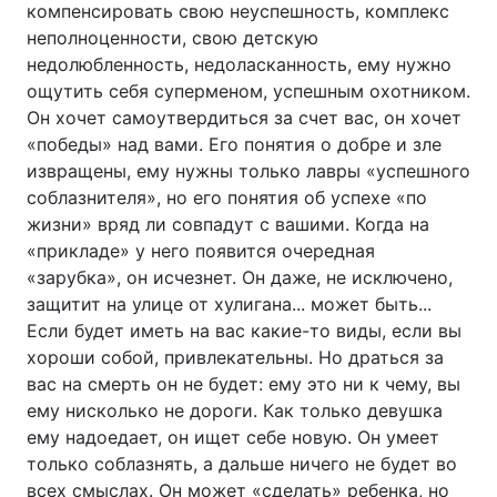
компенсировать свою неуспешность, комплекс
неполноценности, свою детскую
недолюбленность, недоласканность, ему нужно
ощутить себя суперменом, успешным охотником.
Он хочет самоутвердиться за счет вас, он хочет
«победы» над вами. Его понятия о добре и зле
извращены, ему нужны только лавры «успешного
соблазнителя», но его понятия об успехе «по
жизни» вряд ли совпадут с вашими. Когда на
«прикладе» у него появится очередная
«зарубка», он исчезнет. Он даже, не исключено,
защитит на улице от хулигана... может быть...
Если будет иметь на вас какие-то виды, если вы
хороши собой, привлекательны. Но драться за
вас на смерть он не будет: ему это ни к чему, вы
ему нисколько не дороги. Как только девушка
ему надоедает, он ищет себе новую. Он умеет
только соблазнять, а дальше ничего не будет во
всех смыслах. Он может «сделать» ребенка, но