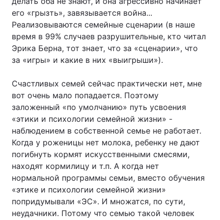
делать оба не знают, и она агрессивно начинает
его «грызть», завязывается война...
Реализовываются семейные сценарии (в наше
время в 99% случаев разрушительные, кто читал
Эрика Берна, тот знает, что за «сценарии», что
за «игры» и какие в них «выигрыши»).
Счастливых семей сейчас практически нет, мне
вот очень мало попадается. Поэтому
заложенный «по умолчанию» путь усвоения
«этики и психологии семейной жизни» -
наблюдением в собственной семье не работает.
Когда у роженицы нет молока, ребенку не дают
погибнуть кормят искусственными смесями,
находят кормилицу и т.п. А когда нет
нормальной программы семьи, вместо обучения
«этике и психологии семейной жизни»
попридумывали «ЭС». И множатся, по сути,
неудачники. Потому что семью такой человек