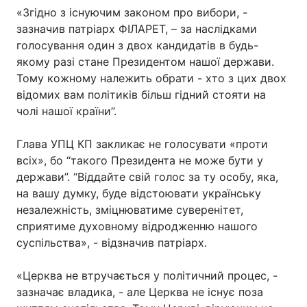
«Згідно з існуючим законом про вибори, -
зазначив патріарх ФІЛАРЕТ, – за наслідками
голосування один з двох кандидатів в будь-
Головна
Війна
якому разі стане Президентом нашої держави.
Тому кожному належить обрати - хто з цих двох
Україна
Політика
відомих вам політиків більш гідний стояти на
чолі нашої країни”.
Економіка
Світ
Глава УПЦ КП закликає не голосувати «проти
Спорт
Наука
всіх», бо “такого Президента не може бути у
держави”. “Віддайте свій голос за ту особу, яка,
Техно і зв'язок
Лайт
на вашу думку, буде відстоювати українську
незалежність, зміцнюватиме суверенітет,
Зброя
Інциденти
сприятиме духовному відродженню нашого
Здоров'я
Туризм
суспільства», - відзначив патріарх.
Цікавинки
Погода
«Церква не втручається у політичний процес, -
зазначає владика, - але Церква не існує поза
Екологія
Регіони