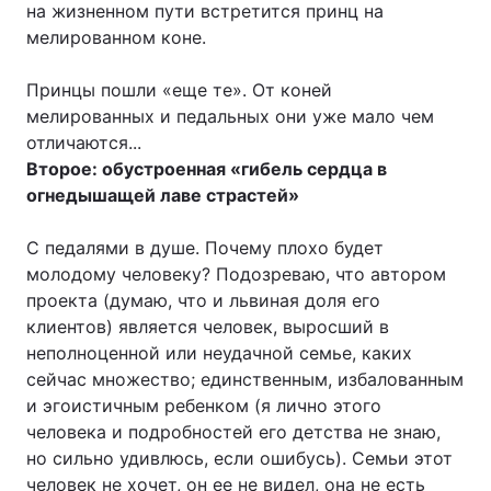
на жизненном пути встретится принц на
мелированном коне.
Принцы пошли «еще те». От коней
мелированных и педальных они уже мало чем
отличаются...
Второе: обустроенная «гибель сердца в
огнедышащей лаве страстей»
С педалями в душе. Почему плохо будет
молодому человеку? Подозреваю, что автором
проекта (думаю, что и львиная доля его
клиентов) является человек, выросший в
неполноценной или неудачной семье, каких
сейчас множество; единственным, избалованным
и эгоистичным ребенком (я лично этого
человека и подробностей его детства не знаю,
но сильно удивлюсь, если ошибусь). Семьи этот
человек не хочет, он ее не видел, она не есть