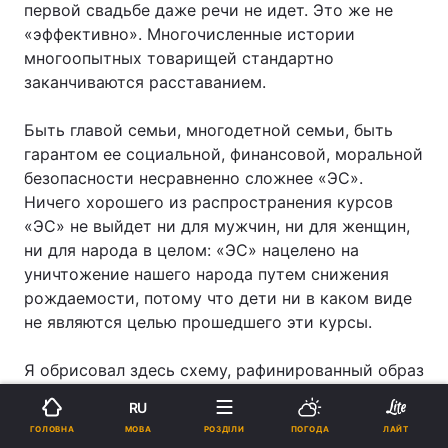
первой свадьбе даже речи не идет. Это же не
«эффективно». Многочисленные истории
многоопытных товарищей стандартно
заканчиваются расставанием.
Быть главой семьи, многодетной семьи, быть
гарантом ее социальной, финансовой, моральной
безопасности несравненно сложнее «ЭС».
Ничего хорошего из распространения курсов
«ЭС» не выйдет ни для мужчин, ни для женщин,
ни для народа в целом: «ЭС» нацелено на
уничтожение нашего народа путем снижения
рождаемости, потому что дети ни в каком виде
не являются целью прошедшего эти курсы.
Я обрисовал здесь схему, рафинированный образ
курсанта «эффективного соблазнения», реальная
RU
жизнь, конечно, сложнее. Люди часто здоровее в
МОВА
ГОЛОВНА
РОЗДІЛИ
ПОГОДА
ЛАЙТ
душе, чем они даже сами себе кажутся; так что я