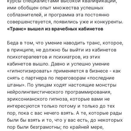
курсы специалистами высокой квалификации,
ими обобщен опыт множества успешных
соблазнителей, и программа эта постоянно
совершенствуется, появились уже и конкуренты.
«Транс» вышел из врачебных кабинетов
Беда в том, что умение наводить транс, которое,
в принципе, не должно бы выйти из кабинетов
психотерапевтов и психиатров, из этих
кабинетов вышло. Давно и успешно умение
«гипнотизировать» применяется в бизнесе - как
снять с партнера по переговорам «последние
штаны». По улицам ходят настоящие монстры
нейролингвистического программирования,
эриксонианского гипноза, которые вами не
интересуются только потому и только до тех
пор, пока с вас нечего взять. А те, которые рады
были бы взять и то, что у вас есть, до некоторых
пор были безграмотны; по крайней мере,