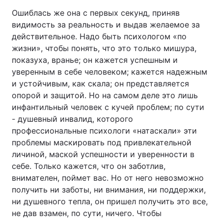
Ошиблась же она с первых секунд, приняв
видимость за реальность и выдав желаемое за
действительное. Надо быть психологом «по
жизни», чтобы понять, что это только мишура,
показуха, вранье; он кажется успешным и
уверенным в себе человеком; кажется надежным
и устойчивым, как скала; он представляется
опорой и защитой. Но на самом деле это лишь
инфантильный человек с кучей проблем; по сути
- душевный инвалид, которого
профессиональные психологи «натаскали» эти
проблемы маскировать под привлекательной
личиной, маской успешности и уверенности в
себе. Только кажется, что он заботлив,
внимателен, поймет вас. Но от него невозможно
получить ни заботы, ни внимания, ни поддержки,
ни душевного тепла, он пришел получить это все,
не дав взамен, по сути, ничего. Чтобы