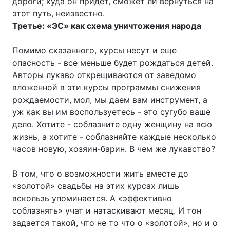
дороги; куда он придет, сможет ли вернуться на
этот путь, неизвестно.
Третье: «ЭС» как схема уничтожения народа
Помимо сказанного, курсы несут и еще
опасность - все меньше будет рождаться детей.
Авторы лукаво открещиваются от заведомо
вложенной в эти курсы программы снижения
рождаемости, мол, мы даем вам инструмент, а
уж как вы им воспользуетесь - это сугубо ваше
дело. Хотите - соблазните одну женщину на всю
жизнь, а хотите - соблазняйте каждые несколько
часов новую, хозяин-барин. В чем же лукавство?
В том, что о возможности жить вместе до
«золотой» свадьбы на этих курсах лишь
вскользь упоминается. А «эффективно
соблазнять» учат и натаскивают месяц. И тон
задается такой, что не то что о «золотой», но и о