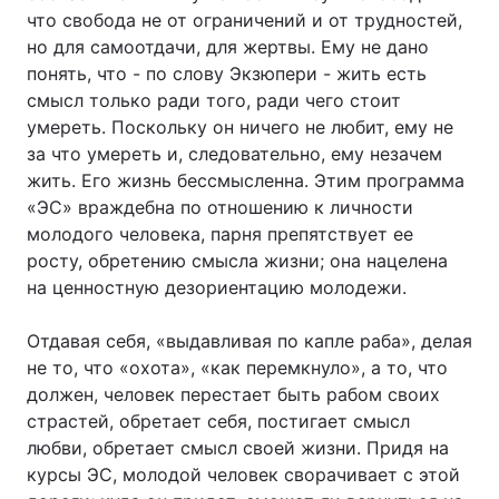
что свобода не от ограничений и от трудностей,
но для самоотдачи, для жертвы. Ему не дано
понять, что - по слову Экзюпери - жить есть
смысл только ради того, ради чего стоит
умереть. Поскольку он ничего не любит, ему не
за что умереть и, следовательно, ему незачем
жить. Его жизнь бессмысленна. Этим программа
«ЭС» враждебна по отношению к личности
молодого человека, парня препятствует ее
росту, обретению смысла жизни; она нацелена
на ценностную дезориентацию молодежи.
Отдавая себя, «выдавливая по капле раба», делая
не то, что «охота», «как перемкнуло», а то, что
должен, человек перестает быть рабом своих
страстей, обретает себя, постигает смысл
любви, обретает смысл своей жизни. Придя на
курсы ЭС, молодой человек сворачивает с этой