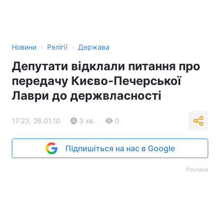
›
›
Новини
Релігії
Держава
Депутати відклали питання про
передачу Києво-Печерської
Лаври до держвласності
17:23, 26.01.10
3 хв.
0
Підпишіться на нас в Google
Реклама