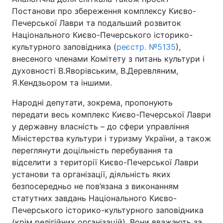
Постанови про збереження комплексу Києво-
Печерської Лаври та подальший розвиток
Національного Києво-Печерського історико-
культурного заповідника (
реєстр. №5135
),
внесеного членами Комітету з питань культури і
духовності В.Яворівським, В.Деревляним,
Я.Кендзьором та іншими.
Народні депутати, зокрема, пропонують
передати весь комплекс Києво-Печерської Лаври
у державну власність – до сфери управління
Міністерства культури і туризму України, а також
переглянути доцільність перебування та
відселити з території Києво-Печерської Лаври
установи та організації, діяльність яких
безпосередньо не пов’язана з виконанням
статутних завдань Національного Києво-
Печерського історико-культурного заповідника
(крім релігійних організацій). Вони вважають за