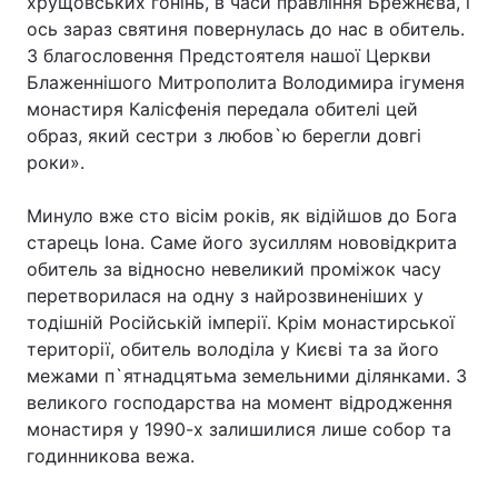
хрущовських гонінь, в часи правління Брежнєва, і
ось зараз святиня повернулась до нас в обитель.
Лонгріди
З благословення Предстоятеля нашої Церкви
Блаженнішого Митрополита Володимира ігуменя
Відео з Youtube
Статті
монастиря Калісфенія передала обителі цей
образ, який сестри з любов`ю берегли довгі
Інтерв'ю
Думки
роки».
Архів
Вакансії
Минуло вже сто вісім років, як відійшов до Бога
старець Іона. Саме його зусиллям нововідкрита
Контакти
обитель за відносно невеликий проміжок часу
перетворилася на одну з найрозвиненіших у
Послуги
тодішній Російській імперії. Крім монастирської
території, обитель володіла у Києві та за його
межами п`ятнадцятьма земельними ділянками. З
великого господарства на момент відродження
монастиря у 1990-х залишилися лише собор та
годинникова вежа.