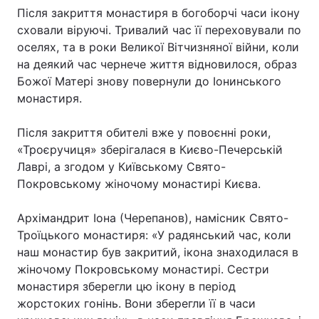
Після закриття монастиря в богоборчі часи ікону
сховали віруючі. Тривалий час її переховували по
оселях, та в роки Великої Вітчизняної війни, коли
Головна
Війна
на деякий час чернече життя відновилося, образ
Божої Матері знову повернули до Іонинського
Україна
Політика
монастиря.
Економіка
Світ
Після закриття обителі вже у повоєнні роки,
«Троєручиця» зберігалася в Києво-Печерській
Спорт
Наука
Лаврі, а згодом у Київському Свято-
Покровському жіночому монастирі Києва.
Техно і зв'язок
Лайт
Архімандрит Іона (Черепанов), намісник Свято-
Зброя
Інциденти
Троїцького монастиря: «У радянський час, коли
Здоров'я
Туризм
наш монастир був закритий, ікона знаходилася в
жіночому Покровському монастирі. Сестри
Цікавинки
Погода
монастиря зберегли цю ікону в період
жорстоких гонінь. Вони зберегли її в часи
Екологія
Регіони