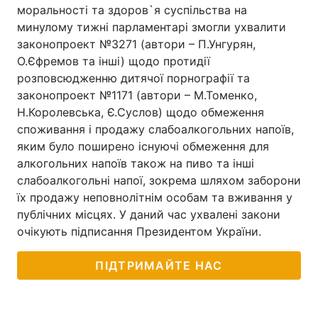
моральності та здоров`я суспільства на
минулому тижні парламентарі змогли ухвалити
законопроект №3271 (автори – П.Унгурян,
О.Єфремов та інші) щодо протидії
розповсюдженню дитячої порнографії та
законопроект №1171 (автори – М.Томенко,
Н.Королевська, Є.Суслов) щодо обмеження
споживання і продажу слабоалкогольних напоїв,
яким було поширено існуючі обмеження для
алкогольних напоїв також на пиво та інші
слабоалкогольні напої, зокрема шляхом заборони
їх продажу неповнолітнім особам та вживання у
публічних місцях. У даний час ухвалені закони
очікують підписання Президентом України.
ПІДТРИМАЙТЕ НАС