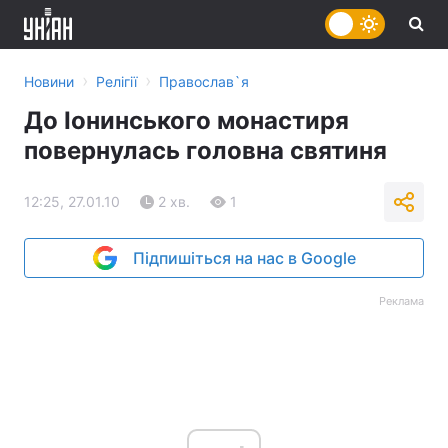
›
›
Новини
Релігії
Православ`я
До Іонинського монастиря
повернулась головна святиня
12:25, 27.01.10
2 хв.
1
Підпишіться на нас в Google
Реклама