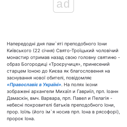
ad
Напередодні дня пам`яті преподобного Іони
Київського (22 січня) Свято-Троїцький чоловічий
монастир отримав назад свою головну святиню -
образ Богородиці «Троєручиця», принесений
старцем Іоною до Києва як благословення на
заснування нової обителі, повідомляє
«Православіє в Україні»
. На полях ікони
зображені архангели Михаїл и Гавриїл, прп. Іоанн
Дамаскін, вмч. Варвара, прп. Павел и Пелагія -
небесні покровителі батьків преподобного Іони,
прор. Іоїль (його ім`я носив прп. Іона в рясофорі),
пророк Іона.