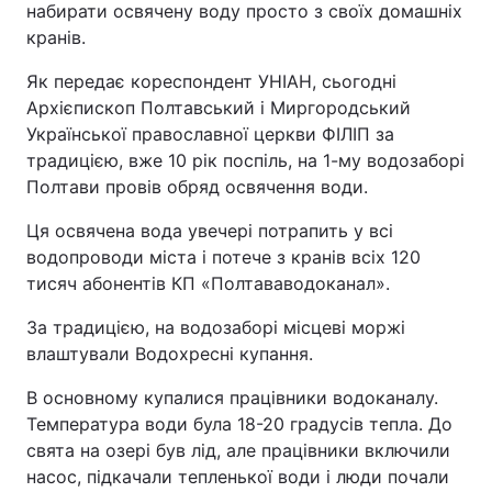
набирати освячену воду просто з своїх домашніх
кранів.
Як передає кореспондент УНІАН, сьогодні
Архієпископ Полтавський і Миргородський
Української православної церкви ФІЛІП за
традицією, вже 10 рік поспіль, на 1-му водозаборі
Полтави провів обряд освячення води.
Ця освячена вода увечері потрапить у всі
водопроводи міста і потече з кранів всіх 120
тисяч абонентів КП «Полтававодоканал».
За традицією, на водозаборі місцеві моржі
влаштували Водохресні купання.
В основному купалися працівники водоканалу.
Температура води була 18-20 градусів тепла. До
свята на озері був лід, але працівники включили
насос, підкачали тепленької води і люди почали