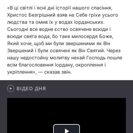
«В ці світлі і ясні дні історії нашого спасіння,
Христос Безгрішний взяв на Себе гріхи усього
людства та омив їх у водах Іорданських.
Головна
Війна
Сьогодні все водне єство освячене всюди і
всюди свята вода, бо таке милосердя Боже,
Україна
Політика
Який хоче, щоб ми були звершеними як Він
Звершений і були освячені як Він Святий. Через
Економіка
Світ
нашу недостойну молитву нехай Господь пошле
всім благословення Іордану, окроплення і
Спорт
Наука
укріплення», — сказав звін.
Техно і зв'язок
Лайт
ВІДЕО ДНЯ
Зброя
Інциденти
Здоров'я
Туризм
Цікавинки
Погода
Екологія
Регіони