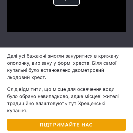
Play
Лонгріди
Video
Відео з Youtube
Статті
Інтерв'ю
Думки
Архів
Вакансії
Далі усі бажаючі змогли зануритися в крижану
ополонку, вирізану у формі хреста. Біля самої
Контакти
купальні було встановлено двометровий
льодовий хрест.
Послуги
Слід відмітити, що місце для освячення води
було обрано невипадково, адже місцеві жителі
традиційно влаштовують тут Хрещенські
купання.
ПІДТРИМАЙТЕ НАС