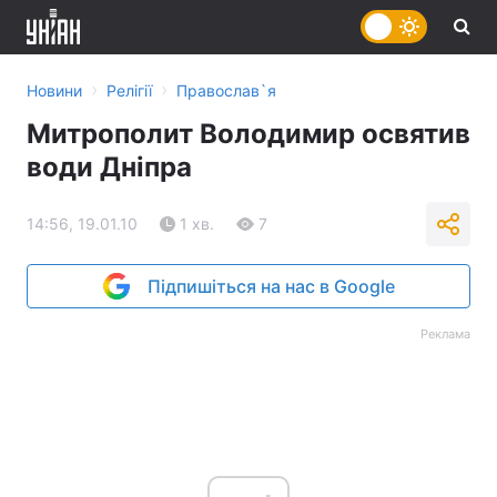
›
›
Новини
Релігії
Православ`я
Митрополит Володимир освятив
води Дніпра
14:56, 19.01.10
1 хв.
7
Підпишіться на нас в Google
Реклама