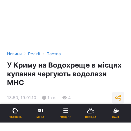
›
›
Новини
Релігії
Паства
У Криму на Водохреще в місцях
купання чергують водолази
МНС
13:50, 19.01.10
1 хв.
4
RU
Підпишіться на нас в Google
МОВА
ГОЛОВНА
РОЗДІЛИ
ПОГОДА
ЛАЙТ
Реклама