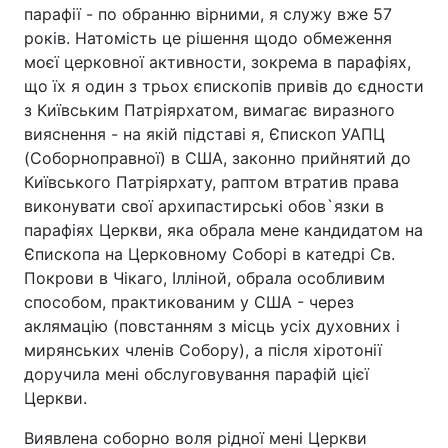
парафії - по обранню вірними, я служу вже 57
років. Натомість це рішення щодо обмеження
моєї церковної активности, зокрема в парафіях,
що їх я один з трьох єпископів привів до єдности
з Київським Патріярхатом, вимагає виразного
вияснення - на якій підставі я, Єпископ УАПЦ
(Соборноправної) в США, законно прийнятий до
Київського Патріярхату, раптом втратив права
виконувати свої архипастирські обов`язки в
парафіях Церкви, яка обрала мене кандидатом на
Єпископа на Церковному Соборі в катедрі Св.
Покрови в Чікаго, Ілліной, обрала особливим
способом, практикованим у США - через
аклямацію (повстанням з місць усіх духовних і
мирянських членів Собору), а після хіротонії
доручила мені обслуговування парафій цієї
Церкви.
Виявлена соборно воля рідної мені Церкви