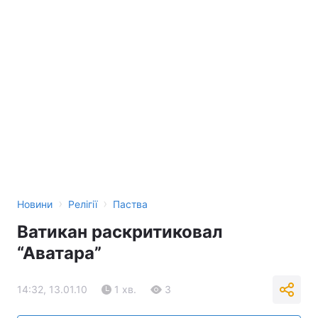
›
›
Новини
Релігії
Паства
Ватикан раскритиковал
“Аватара”
14:32, 13.01.10
1 хв.
3