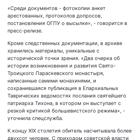
«Среди документов - фотокопии анкет
арестованных, протоколов допросов,
постановления ОГПУ о высылке», - говорится в
пресс-релизе.
Кроме следственных документации, в архиве
хранились материалы, уникальные с
исторической точки зрения. «Два очерка об
истории возникновения и развития Свято-
Троицкого Параскевского монастыря,
написанные самими монахинями, и
сохранившаяся публикация в Епархиальных
Таврических ведомостях послания святейшего
патриарха Тихона, в котором он выступает с
резкой критикой большевистского режима», -
уточнила спецслужба.
К концу XIX столетия обитель насчитывала более
двухсот человек. C приходом советской власти