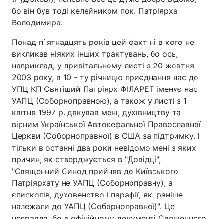
бо він був тоді келейником пок. Патріярха
Володимира.
Понад п`ятнадцять років цей факт ні в кого не
викликав ніяких інших трактувань, бо ось,
наприклад, у привітальному листі з 20 жовтня
2003 року, в 10 - ту річницю приєднання нас до
УПЦ КП Святіший Патріярх ФІЛАРЕТ іменує нас
УАПЦ (Соборноправною), а також у листі з 1
квітня 1997 р. дякував мені, духівництву та
вірним Української Автокефальної Православної
Церкви (Соборноправної) в США за підтримку. І
тільки в останні два роки невідомо мені з яких
причин, як стверджується в "Довідці",
"Священний Синод прийняв до Київського
Патріярхату не УАПЦ (Соборноправну), а
єпископів, духовенство і парафії, які раніше
належали до УАПЦ (Соборноправної)". Це
неправда, бо в офіційному документі Священного