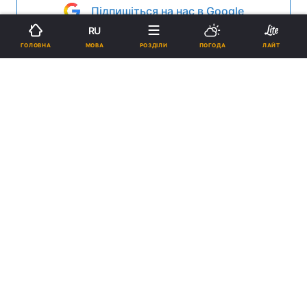
Підпишіться на нас в Google
RU
Реклама
МОВА
ГОЛОВНА
РОЗДІЛИ
ПОГОДА
ЛАЙТ
ad
В отличие от большей части зрительской
аудитории Ватикан был не впечатлен последним
детищем американского режиссера Джеймса
Кэмерона (James Cameron), фильмом “Аватар”