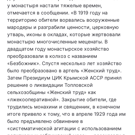
у монастыря настали тяжелые времен,
отмечается в сообщении. «В 1919 году на
территорию обители ворвались вооруженные
мародеры и разграбили ценности, церковную
утварь, иконы в окладах, которые жертвовали
монастырю многочисленные меценаты. В
двадцатом году монастырское хозяйство
преобразовали в колхоз с названием
«Безбожник». Спустя несколько лет хозяйство
было преобразовано в артель «Женский труд».
Затем Президиум ЦИК Крымской АССР принял
решение о ликвидации Топловской
сельхозобщины «Женский труд» как
«лжекооперативной». Закрытие обители, где
трудились монахини и священник, в конечном
итоге привело к тому, что в апреле 1929 года им
было предъявлено обвинение в
«систематической агитации с использованием