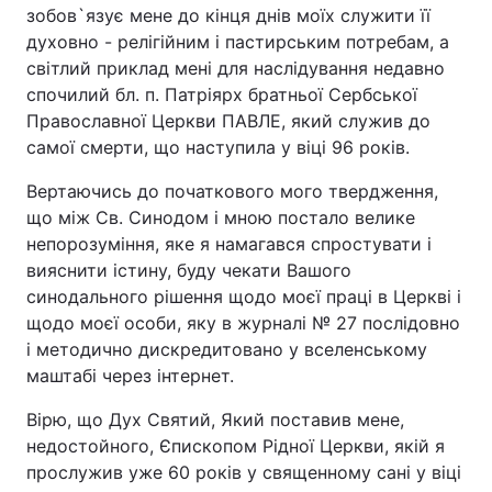
зобов`язує мене до кінця днів моїх служити її
духовно - релігійним і пастирським потребам, а
світлий приклад мені для наслідування недавно
спочилий бл. п. Патріярх братньої Сербської
Православної Церкви ПАВЛЕ, який служив до
самої смерти, що наступила у віці 96 років.
Вертаючись до початкового мого твердження,
що між Св. Синодом і мною постало велике
непорозуміння, яке я намагався спростувати і
вияснити істину, буду чекати Вашого
синодального рішення щодо моєї праці в Церкві і
щодо моєї особи, яку в журналі № 27 послідовно
і методично дискредитовано у вселенському
маштабі через інтернет.
Вірю, що Дух Святий, Який поставив мене,
недостойного, Єпископом Рідної Церкви, якій я
прослужив уже 60 років у священному сані у віці