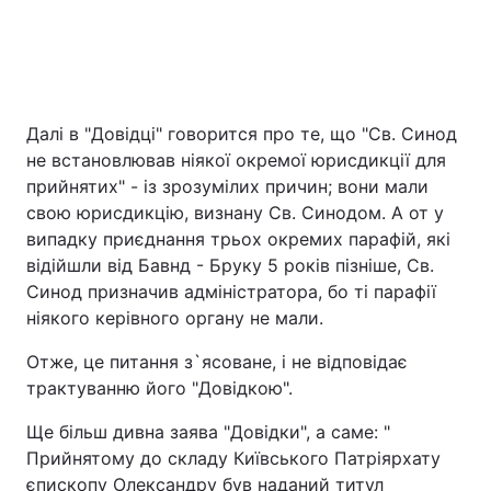
Далі в "Довідці" говорится про те, що "Св. Синод
не встановлював ніякої окремої юрисдикції для
прийнятих" - із зрозумілих причин; вони мали
свою юрисдикцію, визнану Св. Синодом. А от у
випадку приєднання трьох окремих парафій, які
відійшли від Бавнд - Бруку 5 років пізніше, Св.
Синод призначив адміністратора, бо ті парафії
ніякого керівного органу не мали.
Отже, це питання з`ясоване, і не відповідає
трактуванню його "Довідкою".
Ще більш дивна заява "Довідки", а саме: "
Прийнятому до складу Київського Патріярхату
єпископу Олександру був наданий титул