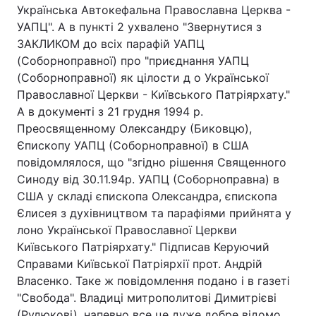
Українська Автокефальна Православна Церква -
Тема оформлення
УАПЦ". А в пункті 2 ухвалено "Звернутися з
ЗАКЛИКОМ до всіх парафій УАПЦ
(Соборноправної) про "приєднання УАПЦ
(Соборноправної) як цілости д о Української
Православної Церкви - Київського Патріярхату."
А в документі з 21 грудня 1994 р.
Преосвященному Олександру (Биковцю),
Єпископу УАПЦ (Соборноправної) в США
повідомлялося, що "згідно рішення Священного
Синоду від 30.11.94р. УАПЦ (Соборноправна) в
США у складі єпископа Олександра, єпископа
Єлисея з духівництвом та парафіями прийнята у
лоно Української Православної Церкви
Київського Патріярхату." Підписав Керуючий
Справами Київської Патріярхії прот. Андрій
Власенко. Таке ж повідомлення подано і в газеті
"Свобода". Владиці митрополитові Димитрієві
(Рудюкові), напевно все це дуже добре відомо,