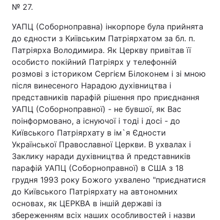
№ 27.
Лонгріди
УАПЦ (Соборноправна) інкорпоре була прийнята
до єдности з Київським Патріярхатом за бл. п.
Відео з Youtube
Статті
Патріярха Володимира. Як Церкву привітав її
особисто покійний Патріярх у телефонній
Інтерв'ю
Думки
розмові з істориком Сергієм Білоконем і зі мною
після винесеного Нарадою духівництва і
Архів
Вакансії
представників парафій рішення про приєднання
УАПЦ (Соборноправної) - не бувшої, як Вас
Контакти
поінформовано, а існуючої і тоді і досі - до
Київського Патріярхату в ім`я Єдности
Послуги
Української Православної Церкви. В ухвалах і
Заклику наради духівництва й представників
парафій УАПЦ (Соборноправної) в США з 18
грудня 1993 року Божого ухвалено "приєднатися
до Київського Патріярхату на автономних
основах, як ЦЕРКВА в іншій державі із
збереженням всіх наших особливостей і назви