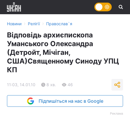
›
›
Новини
Релігії
Православ`я
Відповідь архиєпископа
Уманського Олександра
(Детройт, Мічіган,
США)Священному Синоду УПЦ
КП
11:03, 14.01.10
8 хв.
46
Підпишіться на нас в Google
Реклама