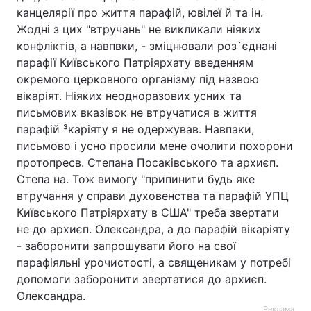
канцелярії про життя парафій, ювілеї й та ін.
Жодні з цих "втручань" не викликали ніяких
конфліктів, а навпвки, - зміцнювали роз`єднані
парафії Київського Патріярхату введенням
окремого церковного організму під назвою
вікаріят. Ніяких неодноразових усних та
письмових вказівок не втручатися в життя
парафій ³каріяту я не одержував. Навпаки,
письмово і усно просили мене очолити похорони
протопресв. Степана Посаківського та архиєп.
Степа на. Тож вимогу "припинити будь яке
втручання у справи духовенства та парафій УПЦ
Київського Патріярхату в США" треба звертати
не до архиєп. Олександра, а до парафій вікаріяту
- заборонити запрошувати його на свої
парафіяльні урочистості, а священикам у потребі
допомоги заборонити звертатися до архиєп.
Олександра.
Реклама