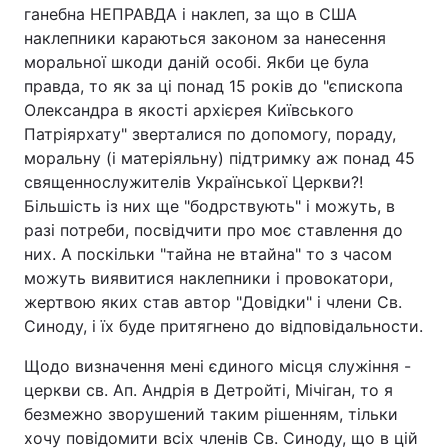
ганебна НЕПРАВДА і наклеп, за що в США
наклепники караються законом за нанесення
моральної шкоди даній особі. Якби це була
правда, то як за ці понад 15 років до "єпископа
Олександра в якості архієрея Київського
Патріярхату" зверталися по допомогу, пораду,
моральну (і матеріяльну) підтримку аж понад 45
священнослужителів Української Церкви?!
Більшість із них ще "бодрствують" і можуть, в
разі потреби, посвідчити про моє ставлення до
них. А поскільки "тайна не втайна" то з часом
можуть виявитися наклепники і провокатори,
жертвою яких став автор "Довідки" і члени Св.
Синоду, і їх буде притягнено до відповідальности.
Щодо визначення мені єдиного місця служіння -
церкви св. Ап. Андрія в Детройті, Мічіган, то я
безмежно зворушений таким рішенням, тільки
хочу повідомити всіх членів Св. Синоду, що в цій