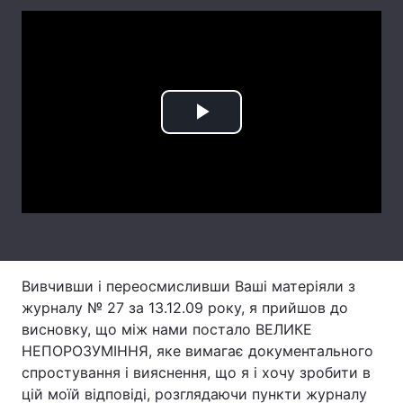
Головна
Війна
Україна
Політика
Play
Економіка
Світ
Video
Спорт
Наука
Техно і зв'язок
Лайт
Зброя
Інциденти
Вивчивши і переосмисливши Ваші матеріяли з
журналу № 27 за 13.12.09 року, я прийшов до
Здоров'я
Туризм
висновку, що між нами постало ВЕЛИКЕ
НЕПОРОЗУМІННЯ, яке вимагає документального
Цікавинки
Погода
спростування і вияснення, що я і хочу зробити в
цій моїй відповіді, розглядаючи пункти журналу
Екологія
Регіони