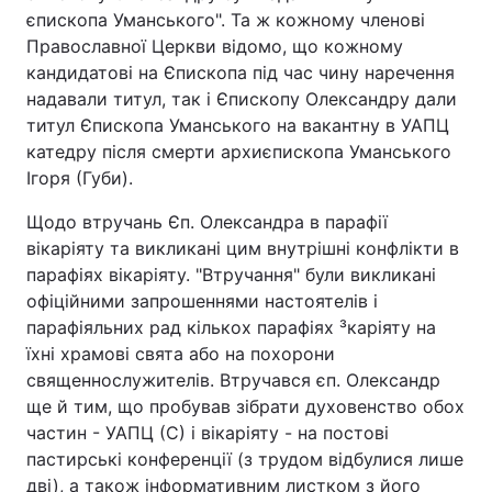
єпископа Уманського". Та ж кожному членові
Православної Церкви відомо, що кожному
кандидатові на Єпископа під час чину наречення
надавали титул, так і Єпископу Олександру дали
титул Єпископа Уманського на вакантну в УАПЦ
катедру після смерти архиєпископа Уманського
Ігоря (Губи).
Щодо втручань Єп. Олександра в парафії
вікаріяту та викликані цим внутрішні конфлікти в
парафіях вікаріяту. "Втручання" були викликані
офіційними запрошеннями настоятелів і
парафіяльних рад кількох парафіях ³каріяту на
їхні храмові свята або на похорони
священнослужителів. Втручався єп. Олександр
ще й тим, що пробував зібрати духовенство обох
частин - УАПЦ (С) і вікаріяту - на постові
пастирські конференції (з трудом відбулися лише
дві), а також інформативним листком з його