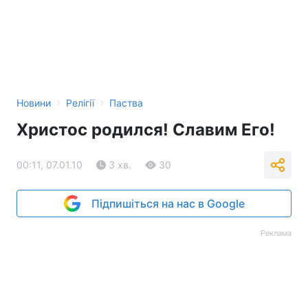
›
›
Новини
Релігії
Паства
Христос родился! Славим Его!
00:11, 07.01.10
3 хв.
30
Підпишіться на нас в Google
Реклама