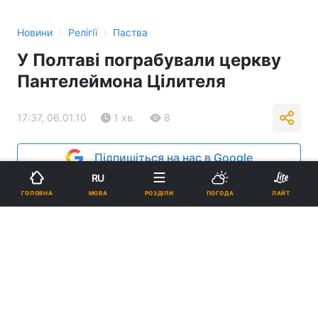
›
›
Новини
Релігії
Паства
У Полтаві пограбували церкву
Пантелеймона Цілителя
17:37, 06.01.10
1 хв.
8
Підпишіться на нас в Google
RU
Реклама
МОВА
ГОЛОВНА
РОЗДІЛИ
ПОГОДА
ЛАЙТ
ad