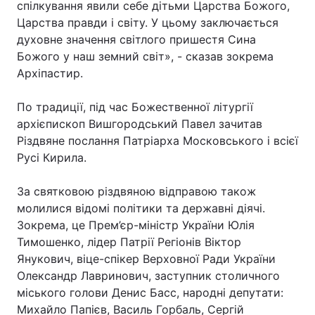
спілкування явили себе дітьми Царства Божого,
Царства правди і світу. У цьому заключається
Лонгріди
духовне значення світлого пришестя Сина
Божого у наш земний світ», - сказав зокрема
Відео з Youtube
Статті
Архіпастир.
Інтерв'ю
Думки
По традиції, під час Божественної літургії
архієпископ Вишгородський Павел зачитав
Архів
Вакансії
Різдвяне послання Патріарха Московського і всієї
Русі Кирила.
Контакти
Послуги
За святковою різдвяною відправою також
молилися відомі політики та державні діячі.
Зокрема, це Прем’єр-міністр України Юлія
Тимошенко, лідер Патрії Регіонів Віктор
Янукович, віце-спікер Верховної Ради України
Олександр Лавринович, заступник столичного
міського голови Денис Басс, народні депутати:
Михайло Папієв, Василь Горбаль, Сергій