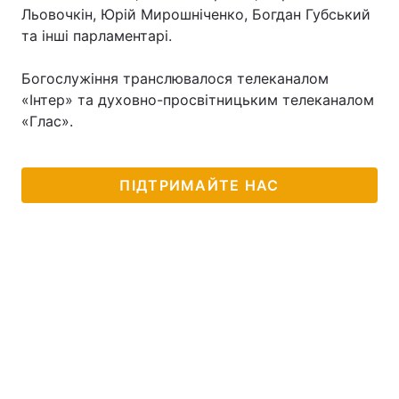
Льовочкін, Юрій Мирошніченко, Богдан Губський
Тема оформлення
та інші парламентарі.
Богослужіння транслювалося телеканалом
«Інтер» та духовно-просвітницьким телеканалом
«Глас».
ПІДТРИМАЙТЕ НАС