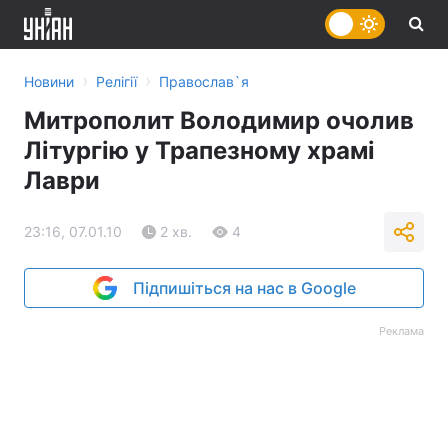
›
›
Новини
Релігії
Православ`я
Митрополит Володимир очолив
Літургію у Трапезному храмі
Лаври
23:16, 07.01.10
2 хв.
4
Підпишіться на нас в Google
Реклама