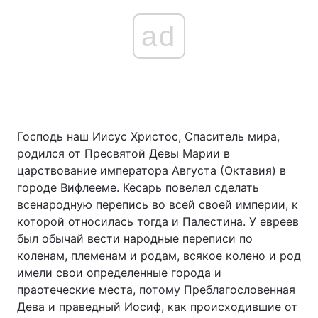
ad
Господь наш Иисус Христос, Спаситель мира,
родился от Пресвятой Девы Марии в
царствование императора Августа (Октавия) в
городе Вифлееме. Кесарь повелел сделать
всенародную перепись во всей своей империи, к
которой относилась тогда и Палестина. У евреев
был обычай вести народные переписи по
коленам, племенам и родам, всякое колено и род
имели свои определенные города и
праотеческие места, потому Преблагословенная
Дева и праведный Иосиф, как происходившие от