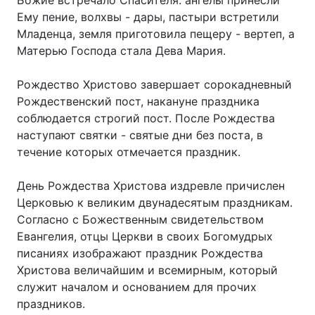
Божие встречало Спасителя: ангелы принесли
Ему пение, волхвы - дары, пастыри встретили
Младенца, земля приготовила пещеру - вертеп, а
Матерью Господа стала Дева Мария.
Рождество Христово завершает сорокадневный
Рождественский пост, накануне праздника
соблюдается строгий пост. После Рождества
наступают святки - святые дни без поста, в
течение которых отмечается праздник.
День Рождества Христова издревле причислен
Церковью к великим двунадесятым праздникам.
Согласно с Божественным свидетельством
Евангелия, отцы Церкви в своих Богомудрых
писаниях изображают праздник Рождества
Христова величайшим и всемирным, который
служит началом и основанием для прочих
праздников.