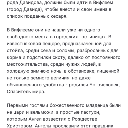
рода Давидова, должны были идти в Вифлеем
(город Давида), чтобы внести и свои имена в
список подданных кесаря.
В Вифлееме они не нашли уже ни одного
свободного места в городских гостиницах. В
известняковой пещере, предназначенной для
стойла, среди сена и соломы, разбросанных для
корма и подстилки скоту, далеко от постоянного
местожительства, среди чужих людей, в
холодную зимнюю ночь, в обстановке, лишенной
не только земного величия, но даже
обыкновенного удобства - родился Богочеловек,
Спаситель мира.
Первыми гостями божественного младенца были
не цари и вельможи, а простые пастухи,
которым Ангел возвестил о Рождестве
Христовом. Ангелы прославили этот праздник