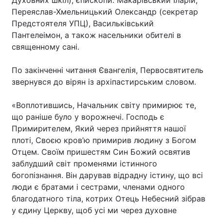
Духовних шкіл), єпископи: Макарівський Іларій,
Переяслав-Хмельницький Олександр (секретар
Предстоятеля УПЦ), Васильківський
Пантелеімон, а також насельники обителі в
Головна
Війна
священному сані.
Україна
Політика
По закінченні читання Євангелія, Первосвятитель
звернувся до вірян із архіпастирським словом.
Економіка
Світ
«Воплотившись, Начальник світу примирює те,
Спорт
Наука
що раніше було у ворожнечі. Господь є
Техно і зв'язок
Лайт
Примирителем, Який через прийняття нашої
плоті, Своєю кров’ю примирив людину з Богом
Зброя
Інциденти
Отцем. Своїм пришестям Син Божий освятив
заблудший світ променями істинного
Здоров'я
Туризм
богопізнання. Він дарував відрадну істину, що всі
люди є братами і сестрами, членами одного
Цікавинки
Погода
благодатного тіла, котрих Отець Небесний зібрав
у єдину Церкву, щоб усі ми через духовне
Екологія
Регіони