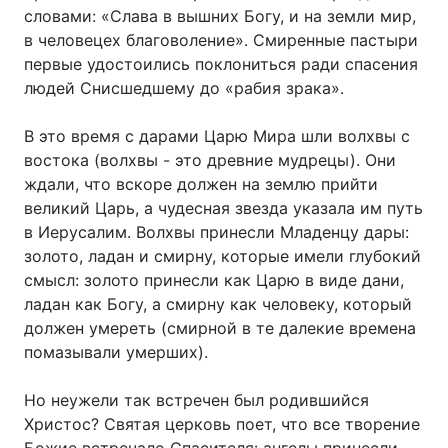
словами: «Слава в вышних Богу, и на земли мир,
в человецех благоволение». Смиренные пастыри
первые удостоились поклониться ради спасения
людей Снисшедшему до «рабия зрака».
В это время с дарами Царю Мира шли волхвы с
востока (волхвы - это древние мудрецы). Они
ждали, что вскоре должен нa землю прийти
великий Царь, а чудесная звезда указала им путь
в Иерусалим. Волхвы принесли Младенцу дары:
золото, ладан и смирну, которые имели глубокий
смысл: золото принесли как Царю в виде дани,
ладан как Богу, а смирну как человеку, который
должен умереть (смирной в те далекие времена
помазывали умерших).
Но неужели так встречен был родившийся
Христос? Святая церковь поет, что все творение