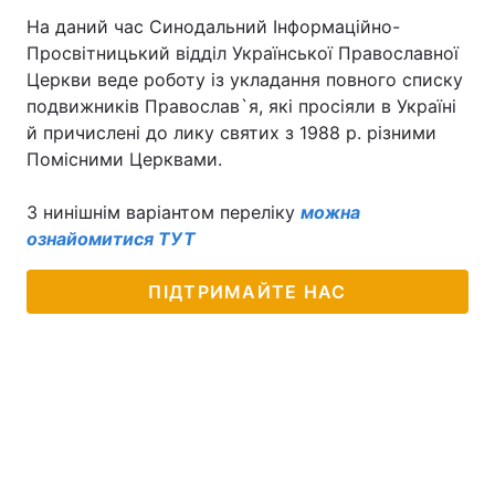
На даний час Синодальний Інформаційно-
Просвітницький відділ Української Православної
Церкви веде роботу із укладання повного списку
Головна
Війна
подвижників Православ`я, які просіяли в Україні
й причислені до лику святих з 1988 р. різними
Україна
Політика
Помісними Церквами.
Економіка
Світ
З нинішнім варіантом переліку
можна
ознайомитися ТУТ
Спорт
Наука
Техно і зв'язок
Лайт
ПІДТРИМАЙТЕ НАС
Зброя
Інциденти
Здоров'я
Туризм
Цікавинки
Погода
Екологія
Регіони