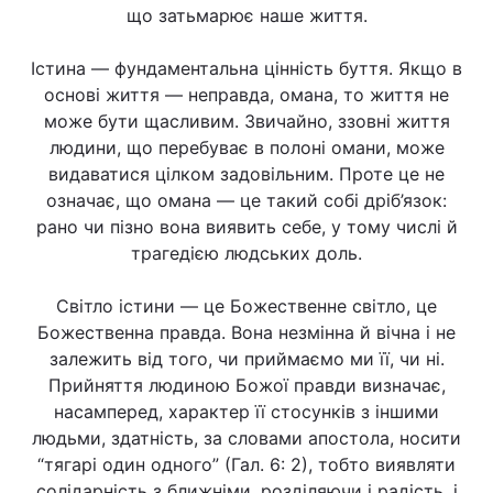
що затьмарює наше життя.
Істина — фундаментальна цінність буття. Якщо в
основі життя — неправда, омана, то життя не
може бути щасливим. Звичайно, ззовні життя
людини, що перебуває в полоні омани, може
видаватися цілком задовільним. Проте це не
означає, що омана — це такий собі дріб’язок:
рано чи пізно вона виявить себе, у тому числі й
трагедією людських доль.
Світло істини — це Божественне світло, це
Божественна правда. Вона незмінна й вічна і не
залежить від того, чи приймаємо ми її, чи ні.
Прийняття людиною Божої правди визначає,
насамперед, характер її стосунків з іншими
людьми, здатність, за словами апостола, носити
“тягарі один одного” (Гал. 6: 2), тобто виявляти
солідарність з ближніми, розділяючи і радість, і