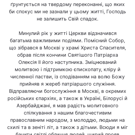
ґрунтується на твердому переконанні, що яких
би спокус ми не зазнали у цьому житті, Господь
не залишить Свій спадок.
Минулий рік у житті Церкви відзначився
багатьма важливими подіями. Помісний Собор,
що зібрався в Москві у храмі Христа Спасителя,
обрав після кончини Святішого Патріарха
Олексія ІІ його наступника. Зміцнюваний
молитвою і підтримкою єпископату, кліру й
численної пастви, із сподіванням на волю Божу
прийняв я жереб патріаршого служіння.
Відправляючи богослужіння в Москві, в окремих
російських єпархіях, а також в Україні, Білорусі й
Азербайджані, я мав радість молитовного
спілкування з нашим благочестивим
православним народом, з молоддю, людьми на
схилі та в зеніті літ, а також з дітьми. Всюди я міг
бачити світлі обличчя людей, щирий прояв