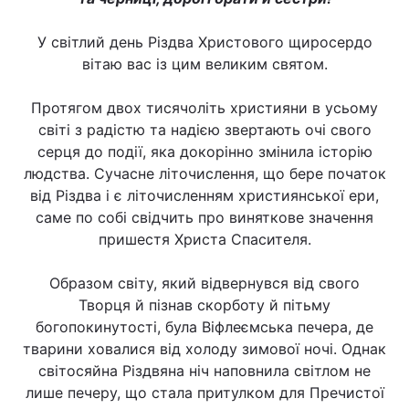
У світлий день Різдва Христового щиросердо
вітаю вас із цим великим святом.
Протягом двох тисячоліть християни в усьому
світі з радістю та надією звертають очі свого
серця до події, яка докорінно змінила історію
людства. Сучасне літочислення, що бере початок
від Різдва і є літочисленням християнської ери,
саме по собі свідчить про виняткове значення
пришестя Христа Спасителя.
Образом світу, який відвернувся від свого
Творця й пізнав скорботу й пітьму
богопокинутості, була Віфлеємська печера, де
тварини ховалися від холоду зимової ночі. Однак
світосяйна Різдвяна ніч наповнила світлом не
лише печеру, що стала притулком для Пречистої