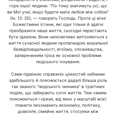
горе іншої людини. “По тому знатимуть усі, що
ви Мої учні, якщо будете мати любов між собою”
(Ін. 13: 35), — говорить Господь. Проте ці вічні
Божественні істини, які одні тільки й здатні
преобразити наше життя, сьогодні перестають
бути ідеалом. Вони наполегливо витісняються з
життя сучасної людини пропагандою моральної
безвідповідальності, егоїзму, споживацтва,
запереченням гріха як основної проблеми
людського існування.
Саме підміною справжніх цінностей хибними
здебільшого й пояснюється дедалі більша роль
так званого “людського чинника” в трагічних
подіях, що забирають сотні життів. Тим самим
пояснюються і кризи, від яких у масштабі всієї
планети лихоманить економіку, політику,
довкілля, сімейне життя, стосунки між