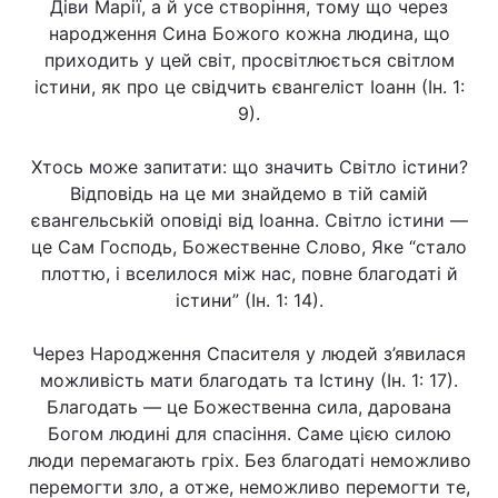
Діви Марії, а й усе створіння, тому що через
народження Сина Божого кожна людина, що
приходить у цей світ, просвітлюється світлом
істини, як про це свідчить євангеліст Іоанн (Ін. 1:
9).
Хтось може запитати: що значить Світло істини?
Відповідь на це ми знайдемо в тій самій
євангельській оповіді від Іоанна. Світло істини —
це Сам Господь, Божественне Слово, Яке “стало
плоттю, і вселилося між нас, повне благодаті й
істини” (Ін. 1: 14).
Через Народження Спасителя у людей з’явилася
можливість мати благодать та Істину (Ін. 1: 17).
Благодать — це Божественна сила, дарована
Богом людині для спасіння. Саме цією силою
люди перемагають гріх. Без благодаті неможливо
перемогти зло, а отже, неможливо перемогти те,