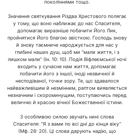
поколіннями тощо.
Значення святкування Різдва Христового полягає
у тому, що воно наближає до нас Спасителя,
допомагає виразніше побачити Його Лик,
пройнятися Його благою звісткою. Господь знову
й знову таємниче народжується для нас у
глибині наших душ, щоб ми “мали життя, і з
лишком мали” (Ін. 10: 10). Подія Віфлеємської ночі
входить у сучасне нам життя, допомагає
побачити його з іншої, іноді незвичної й
несподіваної, точки зору. Те, що здавалося
найважливішим й незмінним, раптом виявляється
незначним і скороминущим, поступаючись перед
величчю й красою вічної Божественної істини.
З особливою силою звучать нині слова
Спасителя: “Я з вами по всі дні до кінця віку”
(Мф. 28: 20). Ці слова дарують надію, що