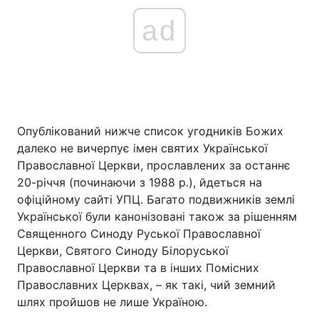
ad
Опублікований нижче список угодників Божих
далеко не вичерпує імен святих Української
Православної Церкви, прославлених за останнє
20-річчя (починаючи з 1988 р.), йдеться на
офіційному сайті УПЦ. Багато подвижників землі
Української були канонізовані також за рішенням
Священного Синоду Руської Православної
Церкви, Святого Синоду Білоруської
Православної Церкви та в інших Помісних
Православних Церквах, – як такі, чий земний
шлях пройшов не лише Україною.