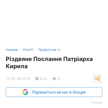
Тема оформлення
›
›
Новини
Релігії
Православ`я
Різдвяне Послання Патріарха
Кирила
15:55, 06.01.10
6 хв.
21
Підпишіться на нас в Google
Реклама