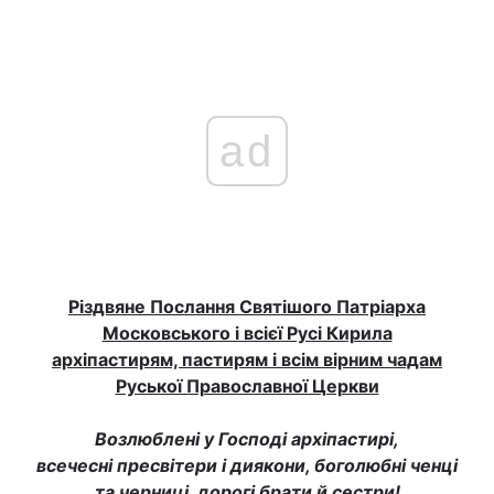
ad
Різдвяне Послання Святішого Патріарха
Московського і всієї Русі Кирила
архіпастирям, пастирям і всім вірним чадам
Руської Православної Церкви
Возлюблені у Господі архіпастирі,
всечесні пресвітери і диякони, боголюбні ченці
та черниці, дорогі брати й сестри!