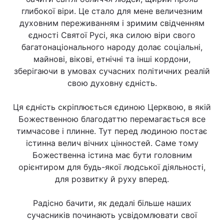
глибокої віри. Це стало для мене величезним
духовним переживанням і зримим свідченням
єдності Святої Русі, яка силою віри свого
багатонаціонального народу долає соціальні,
майнові, вікові, етнічні та інші кордони,
зберігаючи в умовах сучасних політичних реалій
свою духовну єдність.
Ця єдність скріплюється єдиною Церквою, в якій
Божественною благодаттю перемагається все
тимчасове і плинне. Тут перед людиною постає
істинна велич вічних цінностей. Саме тому
Божественна істина має бути головним
орієнтиром для будь-якої людської діяльності,
для розвитку й руху вперед.
Радісно бачити, як дедалі більше наших
сучасників починають усвідомлювати свої