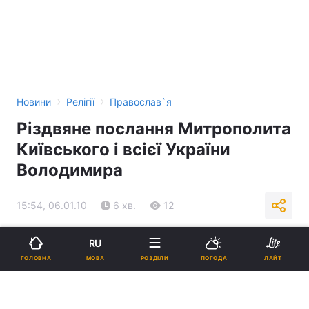
›
›
Новини
Релігії
Православ`я
Різдвяне послання Митрополита
Київського і всієї України
Володимира
15:54, 06.01.10
6 хв.
12
Підпишіться на нас в Google
RU
МОВА
ГОЛОВНА
РОЗДІЛИ
ПОГОДА
ЛАЙТ
Реклама