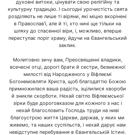
духовні витоки, цінувати свою релігійну та
культурну традицію. І сьогодні урочистість свята
розділяють не лише ті віряни, які міцно вкорінені
в Православ’ї, але й ті, хто нині ще тільки на
шляху до спасенної віри, і, можливо, вперше
переступає поріг храму, йдучи на Євангельський
заклик.
Молитовно зичу вам, Преосвященні владики,
всечесні отці, дорогі брати й сестри, безмежної
милості від Народженого у Віфлеємі
Богонемовляти Христа, щоб благодаттю Божою
примножилася ваша радість, зцілилися хвороби
й зникли скорботи. Нехай світло Віфлеємської
зірки буде дороговказом для кожного з нас і
нехай благословить Господь труди на ниві
благоустрою життя Церкви, держав, у яких ми
живемо, та наших суспільств, і нехай дарує нам
невідступне перебування в Євангельській Істині.