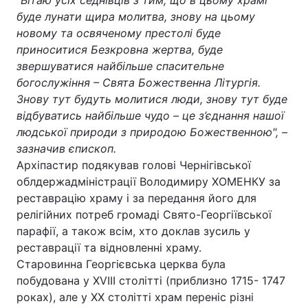
"Вітаю усіх седнівців з тим, що в цьому храмі
буде лунати щира молитва, знову на цьому
новому та освяченому престолі буде
приноситися Безкровна жертва, буде
Головна
Війна
звершуватися найбільше спасительне
богослужіння – Свята Божественна Літургія.
Україна
Політика
Знову тут будуть молитися люди, знову тут буде
відбуватись найбільше чудо – це з’єднання нашої
Економіка
Світ
людської природи з природою Божественною", –
зазначив єпископ.
Спорт
Наука
Архіпастир подякував голові Чернігівської
Техно і зв'язок
Лайт
облдержадміністрації Володимиру ХОМЕНКУ за
реставрацію храму і за передання його для
Зброя
Інциденти
релігійних потреб громаді Свято-Георгіївської
парафії, а також всім, хто доклав зусиль у
Здоров'я
Туризм
реставрації та відновленні храму.
Старовинна Георгієвська церква була
Цікавинки
Погода
побудована у ХVІІІ столітті (приблизно 1715- 1747
роках), але у ХХ столітті храм переніс різні
Екологія
Регіони