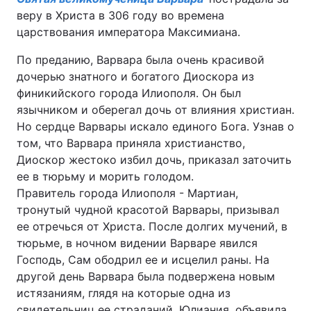
веру в Христа в 306 году во времена
царствования императора Максимиана.
По преданию, Варвара была очень красивой
дочерью знатного и богатого Диоскора из
финикийского города Илиополя. Он был
язычником и оберегал дочь от влияния христиан.
Но сердце Варвары искало единого Бога. Узнав о
том, что Варвара приняла христианство,
Диоскор жестоко избил дочь, приказал заточить
ее в тюрьму и морить голодом.
Правитель города Илиополя - Мартиан,
тронутый чудной красотой Варвары, призывал
ее отречься от Христа. После долгих мучений, в
тюрьме, в ночном видении Варваре явился
Господь, Сам ободрил ее и исцелил раны. На
другой день Варвара была подвержена новым
истязаниям, глядя на которые одна из
свидетельниц ее страданий, Юлиания, объявила