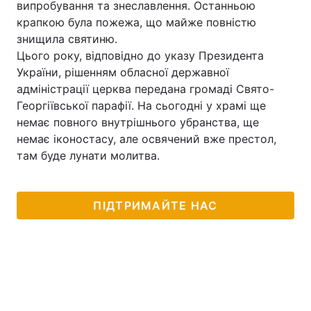
випробування та знеславлення. Останньою
крапкою була пожежа, що майже повністю
Лонгріди
знищила святиню.
Цього року, відповідно до указу Президента
Відео з Youtube
Статті
України, рішенням обласної державної
адміністрації церква передана громаді Свято-
Інтерв'ю
Думки
Георгіївської парафії. На сьогодні у храмі ще
немає повного внутрішнього убранства, ще
Архів
Вакансії
немає іконостасу, але освячений вже престол,
там буде лунати молитва.
Контакти
Послуги
ПІДТРИМАЙТЕ НАС