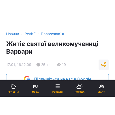
›
›
Новини
Релігії
Православ`я
Житіє святої великомучениці
Варвари
17:01, 16.12.09
25 хв.
19
Підпишіться на нас в Google
RU
Реклама
МОВА
ГОЛОВНА
РОЗДІЛИ
ПОГОДА
ЛАЙТ