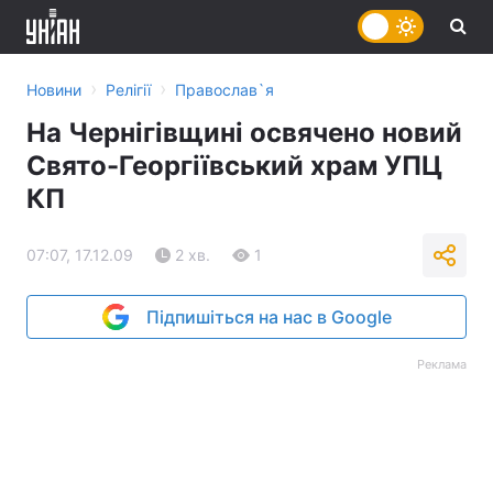
›
›
Новини
Релігії
Православ`я
На Чернігівщині освячено новий
Свято-Георгіївський храм УПЦ
КП
07:07, 17.12.09
2 хв.
1
Підпишіться на нас в Google
Реклама