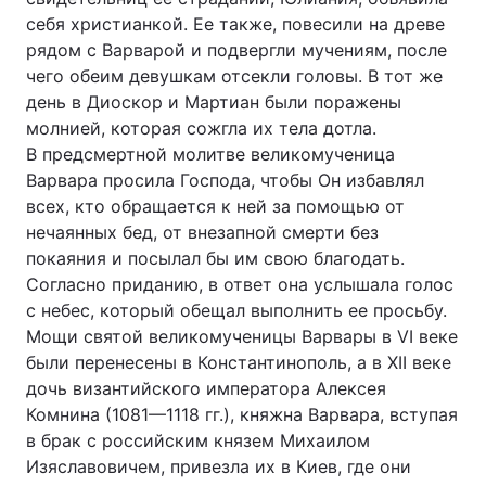
себя христианкой. Ее также, повесили на древе
рядом с Варварой и подвергли мучениям, после
чего обеим девушкам отсекли головы. В тот же
день в Диоскор и Мартиан были поражены
молнией, которая сожгла их тела дотла.
В предсмертной молитве великомученица
Варвара просила Господа, чтобы Он избавлял
всех, кто обращается к ней за помощью от
нечаянных бед, от внезапной смерти без
покаяния и посылал бы им свою благодать.
Согласно приданию, в ответ она услышала голос
с небес, который обещал выполнить ее просьбу.
Мощи святой великомученицы Варвары в VI веке
были перенесены в Константинополь, а в XII веке
дочь византийского императора Алексея
Комнина (1081—1118 гг.), княжна Варвара, вступая
в брак с российским князем Михаилом
Изяславовичем, привезла их в Киев, где они