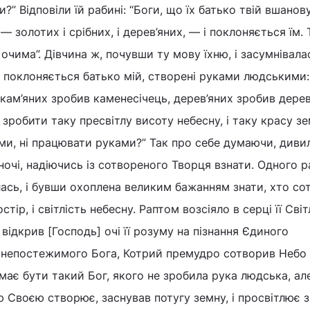
и?” Відповіли їй рабині: “Боги, що їх батько твій вшанову
— золотих і срібних, і дерев’яних, — і поклоняється їм. 
чима”. Дівчина ж, почувши ту мову їхню, і засумнівалас
м поклоняється батько мій, створені руками людськими:
, кам’яних зробив каменесічець, дерев’яних зробив дере
 зробити таку пресвітлу висоту небесну, і таку красу зе
ами, ні працювати руками?” Так про себе думаючи, диви
ночі, надіючись із сотвореного Творця взнати. Одного р
ась, і бувши охоплена великим бажанням знати, хто со
остір, і світлість небесну. Раптом возсіяло в серці її Сві
 відкрив [Господь] очі її розуму на пізнання Єдиного
і непостежимого Бога, Котрий премудро сотворив Небо
 має бути такий Бог, якого не зробила рука людська, ал
ою Своєю створює, заснував потугу земну, і просвітлює 