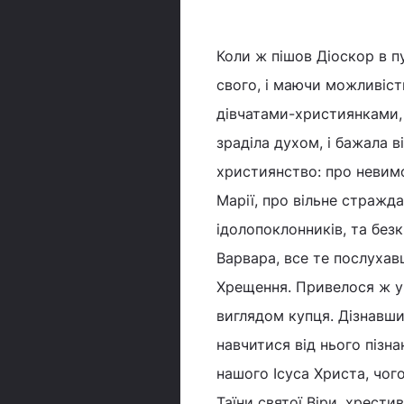
Коли ж пішов Діоскор в пу
свого, і маючи можливіс
дівчатами-християнками, і 
зраділа духом, і бажала в
християнство: про невимо
Марії, про вільне стражда
ідолопоклонників, та без
Варвара, все те послухав
Хрещення. Привелося ж у 
виглядом купця. Дізнавши
навчитися від нього пізна
нашого Ісуса Христа, чог
Таїни святої Віри, хрестив