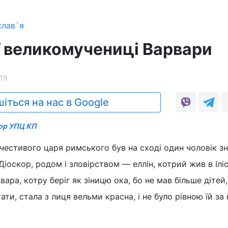
слав`я
ї великомучениці Варвари
19
іться на нас в Google
ор УПЦ КП
честивого царя римського був на сході один чоловік зн
 Діоскор, родом і зловірством — еллін, котрий жив в Іліо
вара, котру беріг як зіницю ока, бо не мав більше дітей,
ати, стала з лиця вельми крaсна, і не було рівною їй за