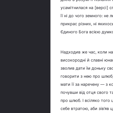
усамітнилася на [версі] 
її ні до чого земного: не
прикрас різних, ні якихос
Єдиного Бога всією думк
Надходив же час, коли на
високородні й славні юна
зволив дати їм доньку св
говорити з нею про шлюб,
мати її за наречену — з 
почувши від отця свого т
про шлюб. І всіляко того
себе втратою, аби зів’яв ц