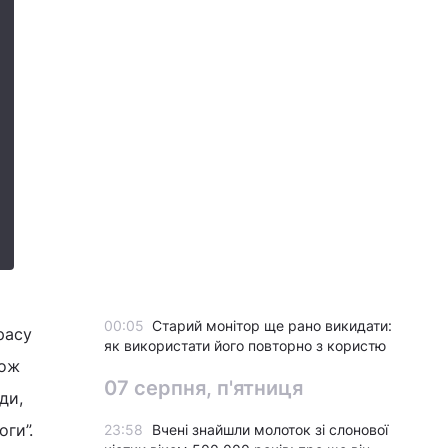
00:05
Старий монітор ще рано викидати:
расу
як використати його повторно з користю
кож
07 серпня, п'ятниця
ди,
оги”.
23:58
Вчені знайшли молоток зі слонової