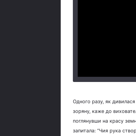
Одного разу, як дивилася 
зоряну, каже до виховате
поглянувши на красу земну
запитала: “Чия рука створ