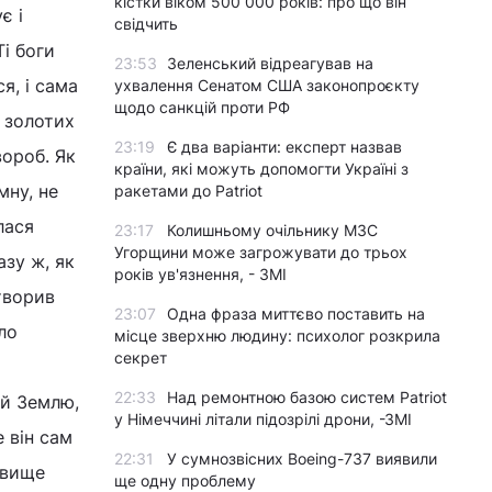
кістки віком 500 000 років: про що він
є і
свідчить
Ті боги
23:53
Зеленський відреагував на
я, і сама
ухвалення Сенатом США законопроєкту
щодо санкцій проти РФ
 золотих
23:19
Є два варіанти: експерт назвав
вороб. Як
країни, які можуть допомогти Україні з
мну, не
ракетами до Patriot
лася
23:17
Колишньому очільнику МЗС
Угорщини може загрожувати до трьох
азу ж, як
років ув'язнення, - ЗМІ
творив
23:07
Одна фраза миттєво поставить на
тло
місце зверхню людину: психолог розкрила
секрет
22:33
Над ремонтною базою систем Patriot
 й Землю,
у Німеччині літали підозрілі дрони, -ЗМІ
е він сам
22:31
У сумнозвісних Boeing-737 виявили
звище
ще одну проблему