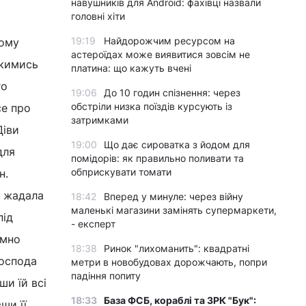
навушників для Android: фахівці назвали
головні хіти
19:19
Найдорожчим ресурсом на
дому
астероїдах може виявитися зовсім не
якимись
платина: що кажуть вчені
го
19:06
До 10 годин спізнення: через
обстріли низка поїздів курсують із
се про
затримками
Діви
19:00
Що дає сироватка з йодом для
для
помідорів: як правильно поливати та
обприскувати томати
н.
й жадала
18:42
Вперед у минуле: через війну
маленькі магазини замінять супермаркети,
під
- експерт
ємно
18:38
Ринок "лихоманить": квадратні
Господа
метри в новобудовах дорожчають, попри
падіння попиту
ши їй всі
18:33
База ФСБ, кораблі та ЗРК "Бук":
ши її,