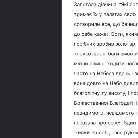
Запитала дівчина: “Які бог
тримає їх у палатах своїх 
сотворили все, що бачиш о
до себе каже: “Боги, яки
і срібних зробив золотар
ті рукотворні боги змогли
мігши самі ні ходити ног
часто на Небеса вдень і в
вона довго на Небо дивил
благоліпну ту висоту, і пр
Божественної Благодаті, і
невидимого, невідомого 
і сказала про себе: “Єдин
живий по собі, і все рук