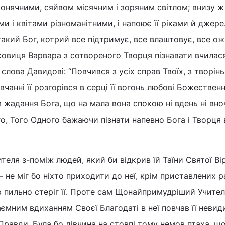
онячними, сяйвом місячним і зоряним світлом; внизу ж
 і квітами різноманітними, і напоює її ріками й джер
акий Бог, котрий все підтримує, все влаштовує, все ож
овиця Варвара з сотвореного Творця пізнавати вчилася
 слова Давидові: “Повчився з усіх справ Твоїх, з творінь
вчанні її розгорівся в серці її вогонь любові Божественно
 жадання Бога, що на мала вона спокою ні вдень ні вноч
, Того Одного бажаючи пізнати напевно Бога і Творця 
теля з-поміж людей, який би відкрив їй Таїни Святої Вір
 не міг бо ніхто приходити до неї, крім приставлених р
ор пильно стеріг її. Проте сам Щонайпримудріший Учител
ємним вдиханням Своєї Благодаті в неї повчав її невиди
я Правди. Була бо дівчина на стовпі тому немов птаха, щ