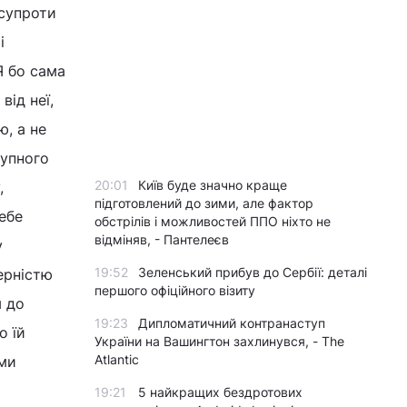
 супроти
і
Я бо сама
від неї,
ю, а не
тупного
20:01
Київ буде значно краще
,
підготовлений до зими, але фактор
ебе
обстрілів і можливостей ППО ніхто не
відміняв, - Пантелеєв
у
19:52
Зеленський прибув до Сербії: деталі
ерністю
першого офіційного візиту
м до
19:23
Дипломатичний контранаступ
о їй
України на Вашингтон захлинувся, - The
Atlantic
ими
19:21
5 найкращих бездротових