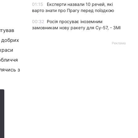
01:15
Експерти назвали 10 речей, які
варто знати про Прагу перед поїздкою
00:32
Росія просуває іноземним
замовникам нову ракету для Су-57, - ЗМІ
штував
ї добрих
Реклама
 краси
обличчя
лячись з