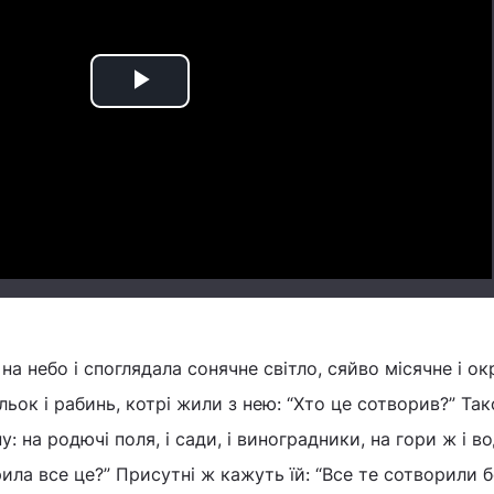
Play
Video
на небо і споглядала сонячне світло, сяйво місячне і ок
льок і рабинь, котрі жили з нею: “Хто це сотворив?” Та
: на родючі поля, і сади, і виноградники, на гори ж і во
ила все це?” Присутні ж кажуть їй: “Все те сотворили б