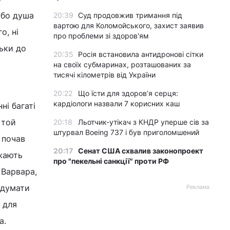
 бо душа
20:39
Суд продовжив тримання під
вартою для Коломойського, захист заявив
о, ні
про проблеми зі здоров'ям
льки до
20:35
Росія встановила антидронові сітки
на своїх субмаринах, розташованих за
тисячі кілометрів від України
20:22
Що їсти для здоров’я серця:
кардіологи назвали 7 корисних каш
ні багаті
 той
20:18
Льотчик-утікач з КНДР уперше сів за
штурвал Boeing 737 і був приголомшений
 почав
20:17
Сенат США схвалив законопроект
ажають
про "пекельні санкції" проти РФ
 Варвара,
 думати
Реклама
 для
а.