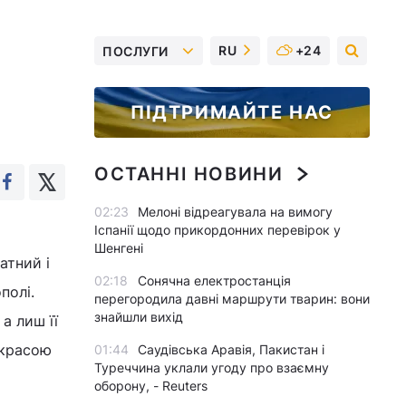
RU
+24
ПОСЛУГИ
ПІДТРИМАЙТЕ НАС
ОСТАННІ НОВИНИ
02:23
Мелоні відреагувала на вимогу
Іспанії щодо прикордонних перевірок у
Шенгені
атний і
02:18
Сонячна електростанція
полі.
перегородила давні маршрути тварин: вони
знайшли вихід
 а лиш її
 красою
01:44
Саудівська Аравія, Пакистан і
Туреччина уклали угоду про взаємну
оборону, - Reuters