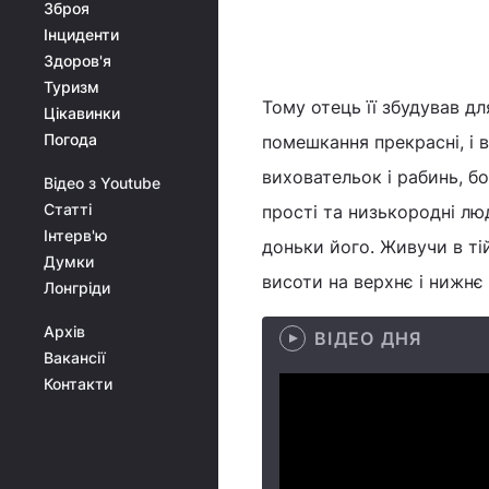
Зброя
Інциденти
Здоров'я
Туризм
Тому отець її збудував дл
Цікавинки
Погода
помешкання прекрасні, і 
виховательок і рабинь, бо
Відео з Youtube
Статті
прості та низькородні лю
Інтерв'ю
доньки його. Живучи в ті
Думки
висоти на верхнє і нижнє 
Лонгріди
Архів
ВІДЕО ДНЯ
Вакансії
Контакти