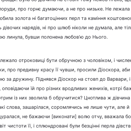
споруди, про горнє думаючи, а не про низьке. Не лежала
 любила золота ні багатоцінних перл та каміння коштовног
ь дівочих нарядів, ні про шлюб ніколи не думала, але ті
ою линула, бувши полонена любов’ю до Нього.
лежало отроковиці бути обручною з чоловіком, і числен
ки, про предивну красу її чувши, просили Діоскора, аби
ою за дружину. Піднявся Діоскор на стовп до Варвари, і
 оповідаючи їй про різних вродливих женихів, котрі б
котрим із них зволила б обручитися? Цнотлива ж дівчина
акі слова, зашарілася, соромлячись не лише чути, але й
 цуралася, не бажаючи [виконати] волю отчу, вважала бо
віт чистоти її, і сплюндровані були безцінні перла дівств