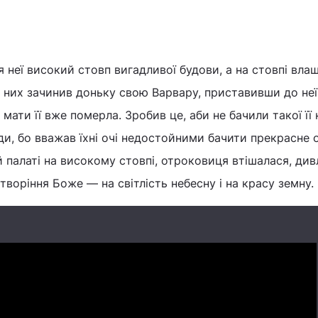
я неї високий стовп вигадливої будови, а на стовпі вла
в них зачинив доньку свою Варвару, приставивши до не
 мати її вже померла. Зробив це, аби не бачили такої її
ди, бо вважав їхні очі недостойними бачити прекрасне 
й палаті на високому стовпі, отроковиця втішалася, див
творіння Боже — на світлість небесну і на красу земну.