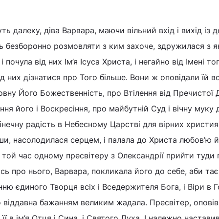
ть далеку, діва Варвара, маючи вільний вхід і вихід із 
ть безборонно розмовляти з ким захоче, здружилася з 
почула від них Ім’я Ісуса Христа, і негайно від Імені то
ід них дізнатися про Того більше. Вони ж оповідали їй в
вну Його Божественність, про Втілення від Пречистої 
ння його і Воскресіння, про майбутній Суд і вічну муку 
кінечну радість в Небесному Царстві для вірних христия
ши, насолодилася серцем, і палала до Христа любов’ю 
той час одному пресвітеру з Олександрії прийти туди 
сь про нього, Варвара, покликала його до себе, аби та
нню єдиного Творця всіх і Вседержителя Бога, і Віри в 
о віддавна бажанням великим жадала. Пресвітер, оповів
 її в ім’я Отця і Сина, і Святого Духа. І належно наставив