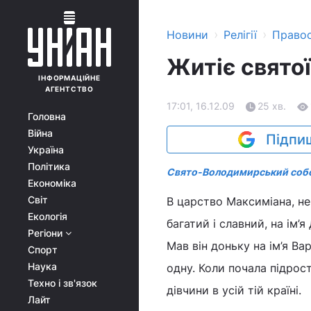
›
›
Новини
Релігії
Право
Житіє свято
ІНФОРМАЦІЙНЕ
АГЕНТСТВО
17:01, 16.12.09
25 хв.
Головна
Війна
Підпиш
Україна
Політика
Свято-Володимирський соб
Економіка
Світ
В царство Максиміана, не
Екологія
багатий і славний, на ім’я
Регіони
Мав він доньку на ім’я Вар
Спорт
Наука
одну. Коли почала підрост
Техно і зв'язок
дівчини в усій тій країні.
Лайт