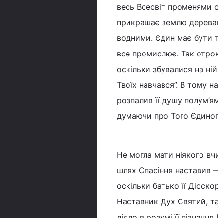
весь Всесвіт променями с
прикрашає землю деревами
водними. Єдин має бути т
все промислює. Так отрок
оскільки збувалися на ній
Твоїх навчався”. В тому на
розпалив її душу полум’ям
думаючи про Того Єдиного
Не могла мати ніякого вчи
шлях Спасіння наставив —
оскільки батько її Діоск
Наставник Дух Святий, та
діяло в розумі її пізнанн