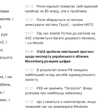
22:12
Росія нарешті повертає свій ядерний
елами
крейсер за $5 млрд, але є проблема
ивляє і
22:01
Росія збирається остаточно
анексувати частину Грузії, - країни НАТО
,
21:51
Під час візитів Путіна до регіонів на
 рук
АЗС з’являється багато дешевого бензину,
ї, і
– Le Monde
і,
21:41
США зробили невтішний прогноз
щодо експорту українського збіжжя:
всього.
Bloomberg розкрив цифри
21:32
В результаті атаки РФ знищено
найбільший склад засобів індивідуального
и, і на
захисту
абинь,
21:21
РЕБ не замінить "Петріоти": Флеш
ь і
розповів про найбільшу небезпеку
мо. І
21:20
Що станеться з комп’ютером, якщо
тривалий час не оновлювати Windows
о