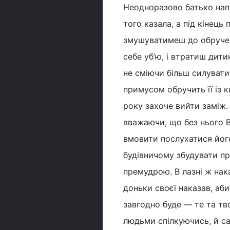
Неодноразово батько напу
того казала, а під кінець
змушуватимеш до обрученн
себе уб’ю, і втратиш дити
не сміючи більш силувати
примусом обручить її із к
року захоче вийти заміж. 
вважаючи, що без нього В
вмовити послухатися його
будівничому збудувати пр
премудрою. В лазні ж нака
доньки своєї наказав, аби
завгодно буде — те та тв
людьми спілкуючись, й са