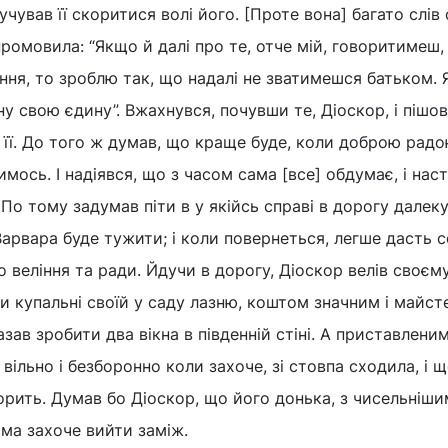
чував її скоритися волі його. [Проте вона] багато слів
 промовила: “Якщо й далі про те, отче мій, говоритимеш, 
я, то зроблю так, що надалі не зватимешся батьком. 
ну свою єдину”. Вжахнувся, почувши те, Діоскор, і пішов 
 її. До того ж думав, що краще буде, коли доброю радо
имось. І надіявся, що з часом сама [все] обдумає, і нас
По тому задумав піти в у якійсь справі в дорогу далеку
арвара буде тужити; і коли повернеться, легше дасть с
 веління та ради. Йдучи в дорогу, Діоскор велів своєм
и купальні своїй у саду лазню, коштом значним і майст
зав зробити два вікна в південній стіні. А приставлени
 вільно і безборонно коли захоче, зі стовпа сходила, і щ
орить. Думав бо Діоскор, що його донька, з чисельніш
ма захоче вийти заміж.