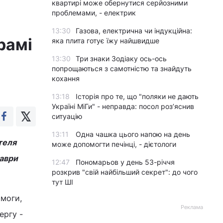
квартирі може обернутися серйозними
проблемами, - електрик
13:30
Газова, електрична чи індукційна:
рамі
яка плита готує їжу найшвидше
13:30
Три знаки Зодіаку ось-ось
попрощаються з самотністю та знайдуть
кохання
13:18
Історія про те, що "поляки не дають
Україні МіГи" - неправда: посол роз’яснив
ситуацію
13:11
Одна чашка цього напою на день
теля
може допомогти печінці, - дієтологи
Лаври
12:47
Пономарьов у день 53-річчя
розкрив "свій найбільший секрет": до чого
тут ШІ
омоги,
Реклама
ергу -