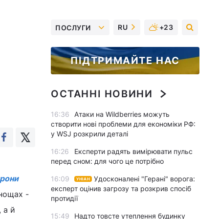
RU
+23
ПОСЛУГИ
ПІДТРИМАЙТЕ НАС
ОСТАННІ НОВИНИ
16:36
Атаки на Wildberries можуть
створити нові проблеми для економіки РФ:
у WSJ розкрили деталі
16:26
Експерти радять вимірювати пульс
перед сном: для чого це потрібно
трони
16:09
Удосконалені "Герані" ворога:
УНІАН
експерт оцінив загрозу та розкрив спосіб
нощах -
протидії
 а й
15:49
Надто товсте утеплення будинку