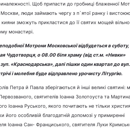
риналежності. Щоб припасти до гробниці блаженної Мо
Москви, люди займають чергу з п`ятої ранку і вистоюю
р кияни зможуть прикластися до її святих мощей вільно
ому монастирі.
еподобної Мотрони Московської відбудеться в суботу, 
я Чудотворця, о 08.00 біля храму (від ст.м. «Нивки»
уп. «Краснодарська», далі пішки один квартал до вул.
трічі і молебня буде відправлено урочисту Літургію.
олів Петра й Павла зберігаються й інші великі святині: 
Первозваного, святителів Іоанна Золотоуста та Мартина
го Іоанна Руського, якого почитають не тільки христия
ки його особливій благодатній допомозі у примиренні
ля Іоанна Сан- Франциського, святителя Луки Кримськ