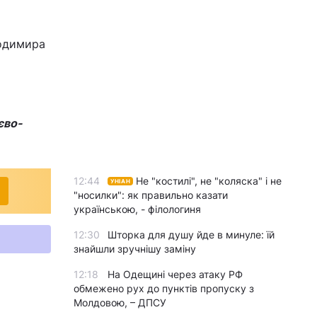
лодимира
єво-
12:44
Не "костилі", не "коляска" і не
УНІАН
"носилки": як правильно казати
українською, - філологиня
12:30
Шторка для душу йде в минуле: їй
знайшли зручнішу заміну
12:18
На Одещині через атаку РФ
обмежено рух до пунктів пропуску з
Молдовою, – ДПСУ