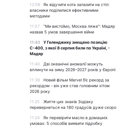
12:08
Як відучити кота залазити на стіл:
власники поділилися ефективними
методами
11:57
"Ми вистоїмо, Москва ляже": Мадяр
назвав 5 умов завершення війни
11:43
У Геленджику знищено позицію
С-400, з якої 8 серпня били по Україні, -
Мадяр
11:40
Дві океанічні аномалії можуть
вплинути на зиму 2026–2027 років у Європі
11:38
Новий фільм Marvel б’є рекорд за
рекордом - він уже став головним хітом
2026 року
11:25
Життя цих знаків Зодіаку
перевернеться на 180 градусів дуже скоро
11:24
Як перевірити масло в домашніх
умовах: 5 способів виявити підробку