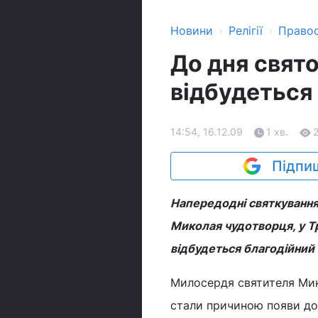
›
›
Новини
Релігії
Право
До дня свят
відбудеться
14:54, 16.12.09
1 хв.
Підпиш
Напередодні святкування
Миколая чудотворця, у Т
відбудеться благодійний 
Милосердя святителя Мико
стали причиною появи доб