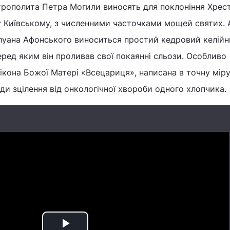
итрополита Петра Могили виносять для поклоніння Хрес
 Київському, з численними часточками мощей святих. 
луана Афонського виноситься простий кедровий келійн
ред яким він проливав свої покаянні сльози. Особливо
ікона Божої Матері «Всецариця», написана в точну міру
ади зцілення від онкологічної хвороби одного хлопчика.