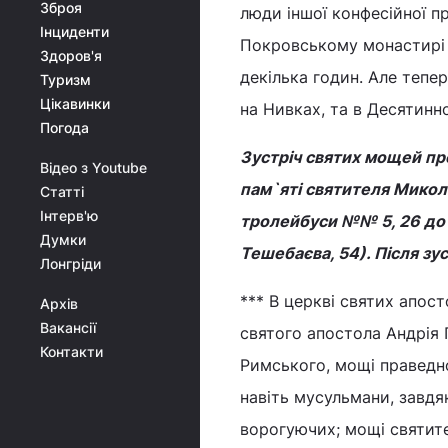
Зброя
люди іншої конфесійної п
Інциденти
Покровському монастирі 
Здоров'я
декілька годин. Але тепе
Туризм
Цікавинки
на Нивках, та в Десятинн
Погода
Зустріч святих мощей пр
Відео з Youtube
пам`яті святителя Микола
Статті
Інтерв'ю
тролейбуси №№ 5, 26 до з
Думки
Тешебаєва, 54). Після зус
Лонгріди
*** В церкві святих апост
Архів
Вакансії
святого апостола Андрія 
Контакти
Римського, мощі праведно
навіть мусульмани, завдя
ворогуючих; мощі святите