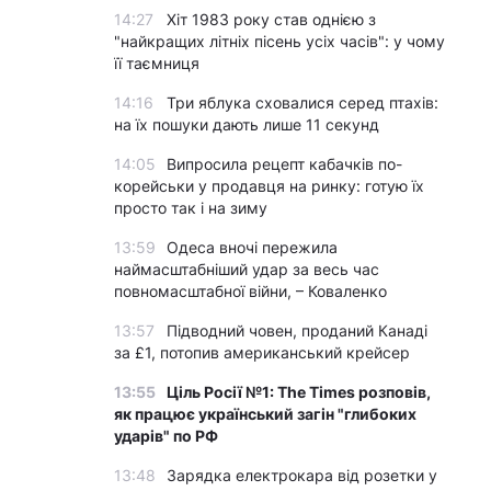
14:27
Хіт 1983 року став однією з
"найкращих літніх пісень усіх часів": у чому
її таємниця
14:16
Три яблука сховалися серед птахів:
на їх пошуки дають лише 11 секунд
14:05
Випросила рецепт кабачків по-
корейськи у продавця на ринку: готую їх
просто так і на зиму
13:59
Одеса вночі пережила
наймасштабніший удар за весь час
повномасштабної війни, – Коваленко
13:57
Підводний човен, проданий Канаді
за £1, потопив американський крейсер
13:55
Ціль Росії №1: The Times розповів,
як працює український загін "глибоких
ударів" по РФ
13:48
Зарядка електрокара від розетки у