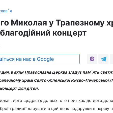
слав`я
ого Миколая у Трапезному х
 благодійний концерт
2
іться на нас в Google
 дня, в який Православна Церква згадує пам`ять святи
рапезному храмі Свято-Успенської Києво-Печерської 
концерт для дітей.
лая, його щедрість до всіх, хто притікає до його доп
рої традиції дарувати в цей день подарунки в першу ч