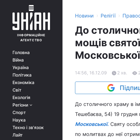
›
›
Новини
Релігії
Право
До столично
ІНФОРМАЦІЙНЕ
мощів свято
АГЕНТСТВО
Московсько
Головна
Війна
Україна
14:56, 16.12.09
2 хв.
Політика
Економіка
Підпиш
Світ
Екологія
До столичного храму в ім
Регіони
Спорт
Тешебаєва, 54) 19 грудня
Наука
Московської.
Святу особл
Техно і зв'язок
по молитвах до неї отрим
Лайт