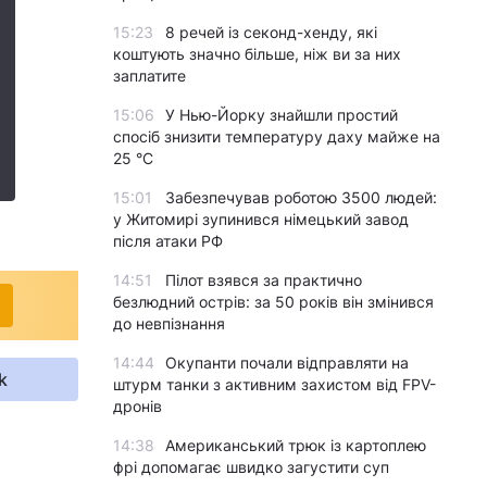
15:23
8 речей із секонд-хенду, які
коштують значно більше, ніж ви за них
заплатите
15:06
У Нью-Йорку знайшли простий
спосіб знизити температуру даху майже на
25 °C
15:01
Забезпечував роботою 3500 людей:
у Житомирі зупинився німецький завод
після атаки РФ
14:51
Пілот взявся за практично
безлюдний острів: за 50 років він змінився
до невпізнання
14:44
Окупанти почали відправляти на
k
штурм танки з активним захистом від FPV-
дронів
14:38
Американський трюк із картоплею
фрі допомагає швидко загустити суп