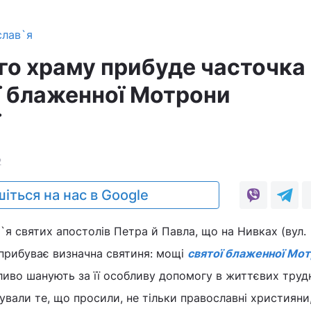
слав`я
го храму прибуде часточка
ї блаженної Мотрони
ї
2
іться на нас в Google
`я святих апостолів Петра й Павла, що на Нивках (вул.
 прибуває визначна святиня: мощі
святої блаженної Мо
иво шанують за її особливу допомогу в життєвих труд
ували те, що просили, не тільки православні християни,