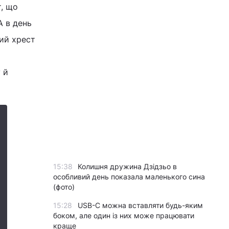
т, що
А в день
ий хрест
 й
15:38
Колишня дружина Дзідзьо в
особливий день показала маленького сина
(фото)
15:28
USB-C можна вставляти будь-яким
боком, але один із них може працювати
краще