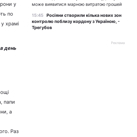
трони у
може виявитися марною витратою грошей
ть по
15:45
Росіяни створили кілька нових зон
контролю поблизу кордону з Україною, -
 у храмі
Трегубов
Реклама
в день
мощі
, папи
ни, а
ого. Раз