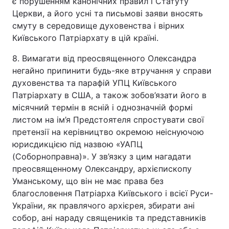
є порушенням канонічних правил і Статуту
Церкви, а його усні та письмові заяви вносять
смуту в середовище духовенства і вірних
Київського Патріархату в цій країні.
8. Вимагати від преосвященного Олександра
негайно припинити будь-яке втручання у справи
духовенства та парафій УПЦ Київського
Патріархату в США, а також зобов’язати його в
місячний термін в ясній і однозначній формі
листом на ім’я Предстоятеля спростувати свої
претензії на керівництво окремою неіснуючою
юрисдикцією під назвою «УАПЦ
(Соборноправна)». У зв’язку з цим нагадати
преосвященному Олександру, архієпископу
Уманському, що він не має права без
благословення Патріарха Київського і всієї Руси-
України, як правлячого архієрея, збирати ані
собор, ані нараду священиків та представників