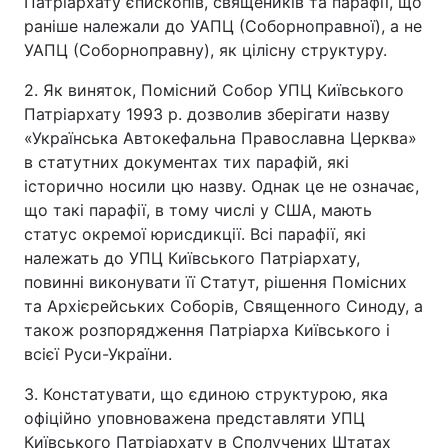
Патріархату єпископів, священиків та парафії, що
раніше належали до УАПЦ (Соборноправної), а не
УАПЦ (Соборноправну), як цілісну структуру.
2. Як виняток, Помісний Собор УПЦ Київського
Патріархату 1993 р. дозволив зберігати назву
«Українська Автокефальна Православна Церква»
в статутних документах тих парафій, які
історично носили цю назву. Однак це не означає,
що такі парафії, в тому числі у США, мають
статус окремої юрисдикції. Всі парафії, які
належать до УПЦ Київського Патріархату,
повинні виконувати її Статут, рішення Помісних
та Архієрейських Соборів, Священного Синоду, а
також розпорядження Патріарха Київського і
всієї Руси-України.
3. Констатувати, що єдиною структурою, яка
офіційно уповноважена представляти УПЦ
Київського Патріархату в Сполучених Штатах