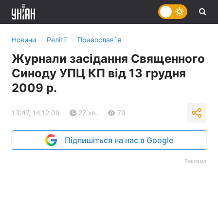
›
›
Новини
Релігії
Православ`я
Журнали засідання Священного
Синоду УПЦ КП від 13 грудня
2009 р.
13:47, 14.12.09
27 хв.
79
Підпишіться на нас в Google
Реклама