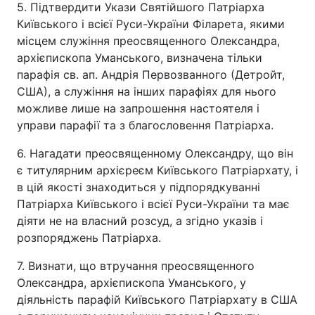
5. Підтвердити Укази Святійшого Патріарха
Київського і всієї Руси-України Філарета, якими
місцем служіння преосвященного Олександра,
архієпископа Уманського, визначена тільки
парафія св. ап. Андрія Первозванного (Детройт,
США), а служіння на інших парафіях для нього
можливе лише на запрошення настоятеля і
управи парафії та з благословення Патріарха.
6. Нагадати преосвященному Олександру, що він
є титулярним архієреєм Київського Патріархату, і
в цій якості знаходиться у підпорядкуванні
Патріарха Київського і всієї Руси-України та має
діяти не на власний розсуд, а згідно указів і
розпоряджень Патріарха.
7. Визнати, що втручання преосвященного
Олександра, архієпископа Уманського, у
діяльність парафій Київського Патріархату в США