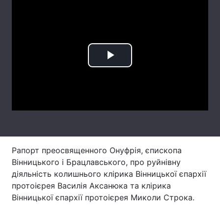
Головна
Війна
Play
Україна
Політика
Video
Економіка
Світ
Спорт
Наука
Техно і зв'язок
Лайт
Рапорт преосвященного Онуфрія, єпископа
Зброя
Інциденти
Вінницького і Брацлавського, про руйнівну
Здоров'я
Туризм
діяльність колишнього клірика Вінницької єпархії
протоієрея Василія Аксанюка та клірика
Цікавинки
Погода
Вінницької єпархії протоієрея Миколи Строка.
Екологія
Регіони