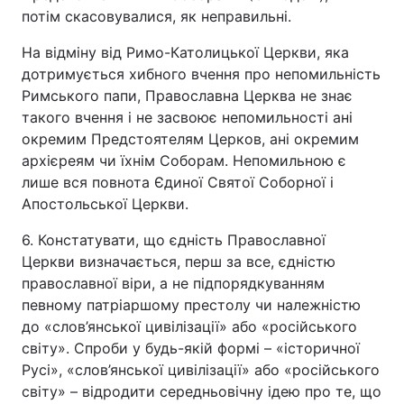
потім скасовувалися, як неправильні.
На відміну від Римо-Католицької Церкви, яка
дотримується хибного вчення про непомильність
Римського папи, Православна Церква не знає
такого вчення і не засвоює непомильності ані
окремим Предстоятелям Церков, ані окремим
архієреям чи їхнім Соборам. Непомильною є
лише вся повнота Єдиної Святої Соборної і
Апостольської Церкви.
6. Констатувати, що єдність Православної
Церкви визначається, перш за все, єдністю
православної віри, а не підпорядкуванням
певному патріаршому престолу чи належністю
до «слов’янської цивілізації» або «російського
світу». Спроби у будь-якій формі – «історичної
Русі», «слов’янської цивілізації» або «російського
світу» – відродити середньовічну ідею про те, що