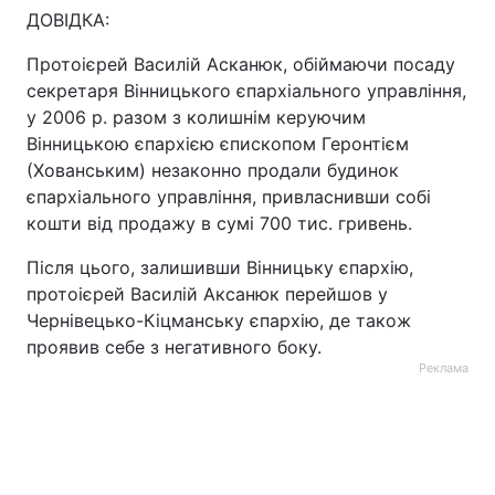
ДОВІДКА:
Лонгріди
Протоієрей Василій Асканюк, обіймаючи посаду
секретаря Вінницького єпархіального управління,
Відео з Youtube
Статті
у 2006 р. разом з колишнім керуючим
Вінницькою єпархією єпископом Геронтієм
Інтерв'ю
Думки
(Хованським) незаконно продали будинок
єпархіального управління, привласнивши собі
Архів
Вакансії
кошти від продажу в сумі 700 тис. гривень.
Контакти
Після цього, залишивши Вінницьку єпархію,
протоієрей Василій Аксанюк перейшов у
Послуги
Чернівецько-Кіцманську єпархію, де також
проявив себе з негативного боку.
Реклама