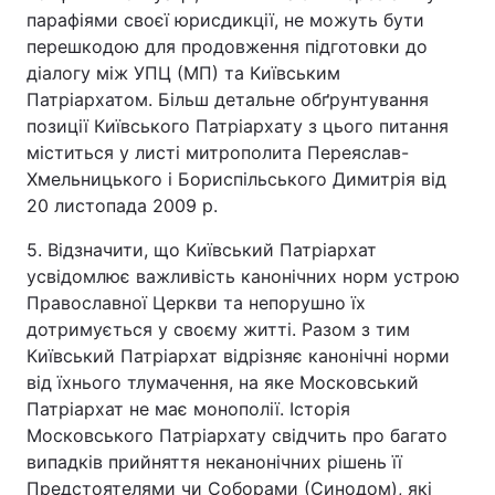
парафіями своєї юрисдикції, не можуть бути
перешкодою для продовження підготовки до
діалогу між УПЦ (МП) та Київським
Патріархатом. Більш детальне обґрунтування
позиції Київського Патріархату з цього питання
міститься у листі митрополита Переяслав-
Хмельницького і Бориспільського Димитрія від
20 листопада 2009 р.
5. Відзначити, що Київський Патріархат
усвідомлює важливість канонічних норм устрою
Православної Церкви та непорушно їх
дотримується у своєму житті. Разом з тим
Київський Патріархат відрізняє канонічні норми
від їхнього тлумачення, на яке Московський
Патріархат не має монополії. Історія
Московського Патріархату свідчить про багато
випадків прийняття неканонічних рішень її
Предстоятелями чи Соборами (Синодом), які