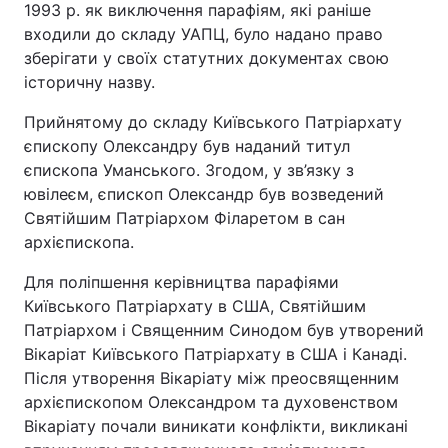
1993 р. як виключення парафіям, які раніше
входили до складу УАПЦ, було надано право
зберігати у своїх статутних документах свою
історичну назву.
Прийнятому до складу Київського Патріархату
єпископу Олександру був наданий титул
єпископа Уманського. Згодом, у зв’язку з
ювілеєм, єпископ Олександр був возведений
Святійшим Патріархом Філаретом в сан
архієпископа.
Для поліпшення керівництва парафіями
Київського Патріархату в США, Святійшим
Патріархом і Священним Синодом був утворений
Вікаріат Київського Патріархату в США і Канаді.
Після утворення Вікаріату між преосвященним
архієпископом Олександром та духовенством
Вікаріату почали виникати конфлікти, викликані