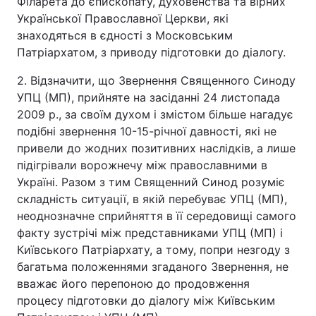
Філарета до єпископату, духовенства та вірних
Української Православної Церкви, які
знаходяться в єдності з Московським
Патріархатом, з приводу підготовки до діалогу.
2. Відзначити, що Звернення Священного Синоду
УПЦ (МП), прийняте на засіданні 24 листопада
2009 р., за своїм духом і змістом більше нагадує
подібні звернення 10-15-річної давності, які не
привели до жодних позитивних наслідків, а лише
підігрівали ворожнечу між православними в
Україні. Разом з тим Священний Синод розуміє
складність ситуації, в якій перебуває УПЦ (МП),
неоднозначне сприйняття в її середовищі самого
факту зустрічі між представниками УПЦ (МП) і
Київського Патріархату, а тому, попри незгоду з
багатьма положеннями згаданого Звернення, не
вважає його перепоною до продовження
процесу підготовки до діалогу між Київським