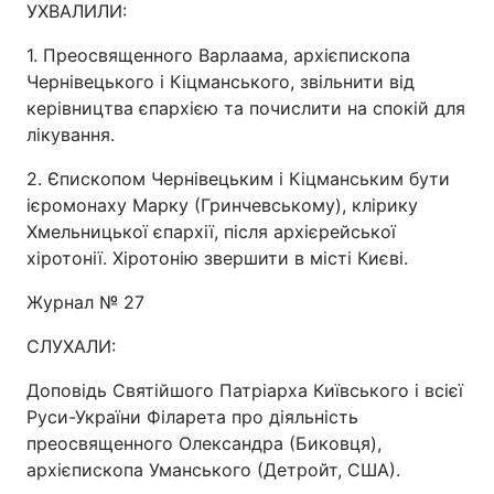
УХВАЛИЛИ:
1. Преосвященного Варлаама, архієпископа
Чернівецького і Кіцманського, звільнити від
керівництва єпархією та почислити на спокій для
лікування.
2. Єпископом Чернівецьким і Кіцманським бути
ієромонаху Марку (Гринчевському), клірику
Хмельницької єпархії, після архієрейської
хіротонії. Хіротонію звершити в місті Києві.
Журнал № 27
СЛУХАЛИ:
Доповідь Святійшого Патріарха Київського і всієї
Руси-України Філарета про діяльність
преосвященного Олександра (Биковця),
архієпископа Уманського (Детройт, США).