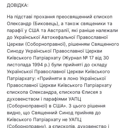
ДОВІДКА:
На підставі прохання преосвященний єпископ
Олександр (Биковець), а також священики та
парафії у США та Австралії, які раніше належали
до Української Автокефальної Православної
Церкви (Соборноправної), рішенням Священного
Синоду Української Православної Церкви
Київського Патріархату (Журнал № 17 від 30
листопада 1994 р.) були прийняті до складу
Української Православної Церкви Київського
Патріархату: «Прийняти в лоно Української
Православної Церкви Київського Патріархату
єпископа Олександра, єпископа Єлисея з
духовенством і парафіями УАПЦ
(Соборноправної) в США». З цього рішення
видно, що Священний Синод прийняв до
Київського Патріархату не УАПЦ
(Соборноправну), а єпископів, духовенство і