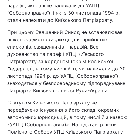
парафії, які раніше належали до УАПЦ
(Соборноправної), і які з 30 листопада 1994 р.
стали належати до Київського Патріархату.
При цьому Священний Синод не встановлював
ніякої окремої юрисдикції для прийнятих
єпископів, священників і парафій. Все
духовенство та парафії УПЦ Київського
Патріархату за кордоном (окрім Російської
Федерації), в тому числі й ті, які належали до 30
листопада 1994 р. до УАПЦ (Соборноправної),
знаходяться у безпосередньому підпорядкуванні
Патріарха Київського і всієї Руси-України.
Статутом Київського Патріархату не
передбачено існування в його складі окремих
автономних юрисдикцій, в тому числі й з назвою
«УАПЦ (Соборноправна)». На підставі рішень
Помісного Собору УПЦ Київського Патріархату