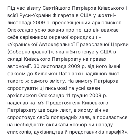
Під час візиту Святійшого Патріарха Київського і
всієї Руси-України Філарета в США у жовтні-
листопаді 2009 р. преосвященний архієпископ
Олександр усно заявив про те, що він вважає
себе керівником окремої юрисдикції –
«Української Автокефальної Православної Церкви
(Соборноправної)», яка нібито існує у США в
складі Київського Патріархату на правах
автономії. 30 листопада 2009 р. від його імені
факсом до Київської Патріархії надійшов лист
такого ж самого змісту. На вимогу Патріарха
спростувати ці письмові та усні заяви
архієпископ Олександр 11 грудня 2009 р.
надіслав на ім’я Предстоятеля Київського
Патріархату ще один лист, в якому він не
спростовує своїх попередніх заяв, а посилається
на необхідність скликати «собор чи нараду
єпископів, духівництва й представників парафій».