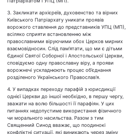
Патріархатом і УПЦ (МП).
3. Закликати архієреїв, духовенство та вірних
Київського Патріархату уникати проявів
ворожого ставлення до представників УПЦ (МП),
всіляко сприяти встановленню між
православними віруючими обох Церков мирних
взаємовідносин. Слід пам’ятати, що ми є дітьми
Єдиної Святої Соборної і Апостольської Церкви,
сповідуємо одну православну віру, а прояви
ворожнечі ускладнюють процес об’єднання
розділеного Українського Православ’я.
4. У випадках переходу парафій з юрисдикції
однієї Церкви до іншої необхідно, в першу чергу,
зважати на волю більшості її парафіян. У цих
питаннях недопустиме використання фізичного
чи морального насильства. Разом з тим
Священний Синод вважає, що поодинокі
конфліктні ситуації, які виникають через зміну