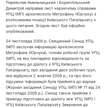
Переяслав-Хмельницький і Бориспільський
Димитрій направив лист керуючому справами
УПЦ (МП) архієпископу Митрофану (Юрчуку) з
роз’ясненням позиції Київського Патріархату з
цього питання. Згодом лист був офіційно
опублікований.
24 листопада 2009 р. Священний Синод УПЦ
(МП) заслухав інформацію архієпископа
Митрофана (Юрчука), голови робочої групи УПЦ
(МП), на яку покладено відповідальність за
підготовку до діалогу з УПЦ Київського
Патріархату, про засідання двох робочих груп,
яке відбулося 2 жовтня 2009 р., та про його
підсумки. Інформація була прийнята до відома
(Журнал засідання Синоду УПЦ (МП) № 71 від 24
листопада 2009 р.). Синод також прийняв з
приводу підготовки до діалогу між УПЦ (МП) і
УПЦ Київського Патріархату Звернення до