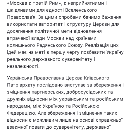
«Москва є третій Рим», є неприйнятними і
шкідливими для єдності Вселенського
Православ’я. За цими спробами бачимо бажання
використати авторитет і структуру Церкви для
досягнення політичної мети відновлення
втраченої влади Москви над країнами
колишнього Радянського Союзу. Реалізація цих
ідей має на меті в першу чергу позбавити Україну
реального державного суверенітету і
незалежності.
Українська Православна Церква Київського
Патріархату послідовно виступає за збереження і
зміцнення партнерських, добросусідських та
дружніх відносин між українським та російським
народами, між Україною та Російською
Федерацією. Але збереження і зміцнення таких
відносин є можливим лише на основі справжньої
взаємної поваги до суверенітету, державної