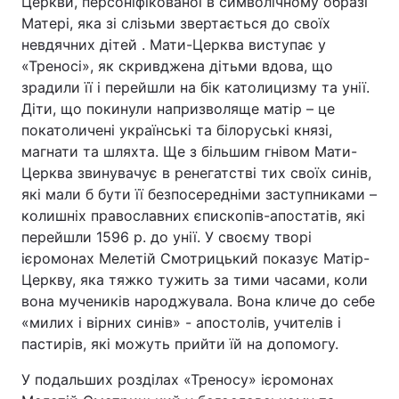
Церкви, персоніфікованої в символічному образі
Матері, яка зі слізьми звертається до своїх
невдячних дітей . Мати-Церква виступає у
«Треносі», як скривджена дітьми вдова, що
зрадили її і перейшли на бік католицизму та унії.
Діти, що покинули напризволяще матір – це
покатоличені українські та білоруські князі,
магнати та шляхта. Ще з більшим гнівом Мати-
Церква звинувачує в ренегатстві тих своїх синів,
які мали б бути її безпосередніми заступниками –
колишніх православних єпископів-апостатів, які
перейшли 1596 р. до унії. У своєму творі
ієромонах Мелетій Смотрицький показує Матір-
Церкву, яка тяжко тужить за тими часами, коли
вона мучеників народжувала. Вона кличе до себе
«милих і вірних синів» - апостолів, учителів і
пастирів, які можуть прийти їй на допомогу.
У подальших розділах «Треносу» ієромонах