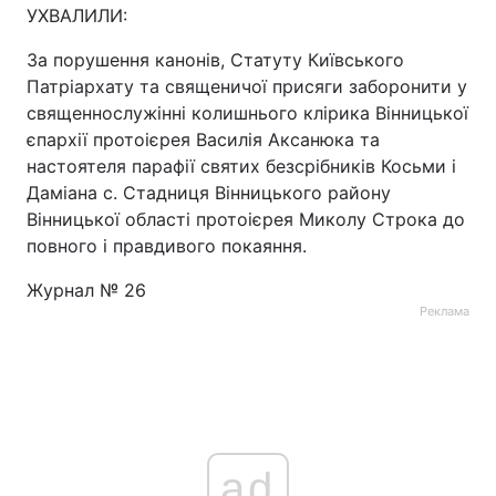
УХВАЛИЛИ:
За порушення канонів, Статуту Київського
Патріархату та священичої присяги заборонити у
священнослужінні колишнього клірика Вінницької
єпархії протоієрея Василія Аксанюка та
настоятеля парафії святих безсрібників Косьми і
Даміана с. Стадниця Вінницького району
Вінницької області протоієрея Миколу Строка до
повного і правдивого покаяння.
Журнал № 26
Реклама
ad