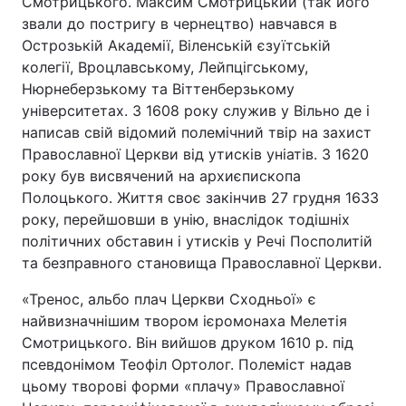
Смотрицького. Максим Смотрицький (так його
звали до постригу в чернецтво) навчався в
Острозькій Академії, Віленській єзуїтській
колегії, Вроцлавському, Лейпцігському,
Нюрнеберзькому та Віттенберзькому
університетах. З 1608 року служив у Вільно де і
написав свій відомий полемічний твір на захист
Православної Церкви від утисків уніатів. З 1620
року був висвячений на архиєпископа
Полоцького. Життя своє закінчив 27 грудня 1633
року, перейшовши в унію, внаслідок тодішніх
політичних обставин і утисків у Речі Посполитій
та безправного становища Православної Церкви.
«Тренос, альбо плач Церкви Сходньої» є
найвизначнішим твором ієромонаха Мелетія
Смотрицького. Він вийшов друком 1610 р. під
псевдонімом Теофіл Ортолог. Полеміст надав
цьому творові форми «плачу» Православної