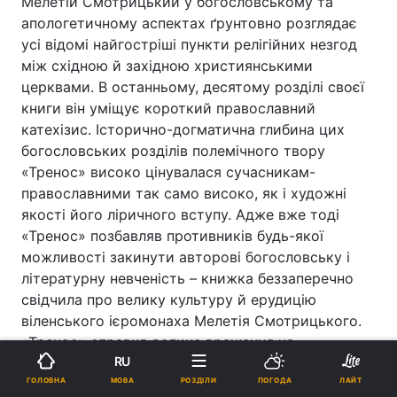
Мелетій Смотрицький у богословському та
апологетичному аспектах ґрунтовно розглядає
усі відомі найгостріші пункти релігійних незгод
між східною й західною християнськими
церквами. В останньому, десятому розділі своєї
книги він уміщує короткий православний
катехізис. Історично-догматична глибина цих
богословських розділів полемічного твору
«Тренос» високо цінувалася сучасникам-
православними так само високо, як і художні
якості його ліричного вступу. Адже вже тоді
«Тренос» позбавляв противників будь-якої
можливості закинути авторові богословську і
літературну невченість – книжка беззаперечно
свідчила про велику культуру й ерудицію
віленського ієромонаха Мелетія Смотрицького.
«Тренос» справив велике враження на
RU
сучасників. Навіть самі представники Уніатської
МОВА
Церкви свідчили, що в «Треносі» кожне слово –
ГОЛОВНА
РОЗДІЛИ
ПОГОДА
ЛАЙТ