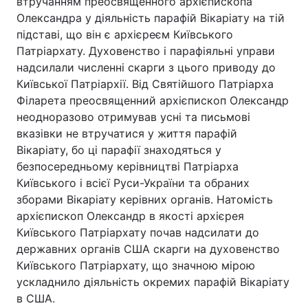
втручанням преосвященного архієпископа
Олександра у діяльність парафій Вікаріату на тій
підставі, що він є архієреєм Київського
Патріархату. Духовенство і парафіяльні управи
надсилали численні скарги з цього приводу до
Київської Патріархії. Від Святійшого Патріарха
Філарета преосвященний архієпископ Олександр
неодноразово отримував усні та письмові
вказівки не втручатися у життя парафій
Вікаріату, бо ці парафії знаходяться у
безпосередньому керівництві Патріарха
Київського і всієї Руси-України та обраних
зборами Вікаріату керівних органів. Натомість
архієпископ Олександр в якості архієрея
Київського Патріархату почав надсилати до
державних органів США скарги на духовенство
Київського Патріархату, що значною мірою
ускладнило діяльність окремих парафій Вікаріату
в США.