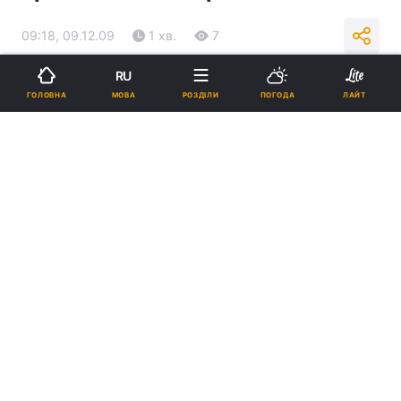
09:18, 09.12.09
1 хв.
7
RU
Підпишіться на нас в Google
МОВА
ГОЛОВНА
РОЗДІЛИ
ПОГОДА
ЛАЙТ
Реклама
ad
Ізраїльська в`язниця Мегіддо, яку зараз патрулює