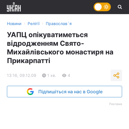
›
›
Новини
Релігії
Православ`я
УАПЦ опікуватиметься
відродженням Свято-
Михайлівського монастиря на
Прикарпатті
13:16, 09.12.09
1 хв.
4
Підпишіться на нас в Google
Реклама