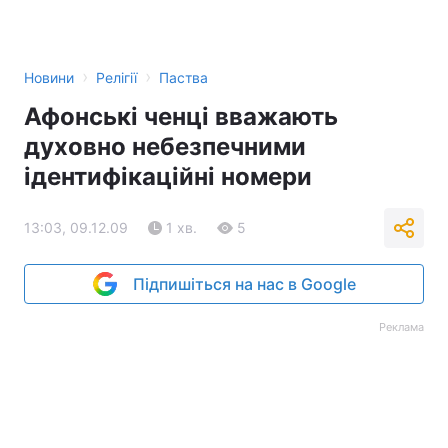
›
›
Новини
Релігії
Паства
Афонські ченці вважають
духовно небезпечними
ідентифікаційні номери
13:03, 09.12.09
1 хв.
5
Підпишіться на нас в Google
Реклама