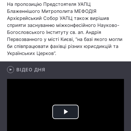
На пропозицію Предстоятеля УАПЦ
Блаженнішого Митрополита МЕФОДІЯ
Архієрейський Собор УАПЦ також вирішив
сприяти заснуванню міжконфесійного Науково-
Головна
Війна
Богословського Інституту св. ап. Андрія
Україна
Політика
Первозванного у місті Києві, “на базі якого могли
би співпрацювати фахівці різних юрисдикцій та
Економіка
Світ
Українських Церков”.
Спорт
Наука
ВІДЕО ДНЯ
Техно і зв'язок
Лайт
Зброя
Інциденти
Здоров'я
Туризм
Цікавинки
Погода
Play
Екологія
Регіони