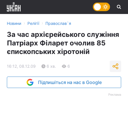
›
›
Новини
Релігії
Православ`я
За час архієрейського служіння
Патріарх Філарет очолив 85
єпископських хіротоній
16:12, 08.12.09
6 хв.
6
Підпишіться на нас в Google
Реклама