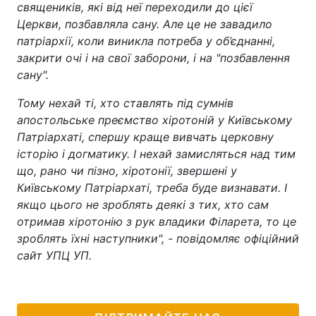
священиків, які від неї переходили до цієї
Церкви, позбавляла сану. Але це не завадило
патріархії, коли виникла потреба у об’єднанні,
закрити очі і на свої заборони, і на "позбавлення
сану".
Тому нехай ті, хто ставлять під сумнів
апостольське преємство хіротоній у Київському
Патріархаті, спершу краще вивчать церковну
історію і догматику. І нехай замисляться над тим
що, рано чи пізно, хіротонії, звершені у
Київському Патріархаті, треба буде визнавати. І
якщо цього не зроблять деякі з тих, хто сам
отримав хіротонію з рук владики Філарета, то це
зроблять їхні наступники", - повідомляє офіційний
сайт УПЦ УП.