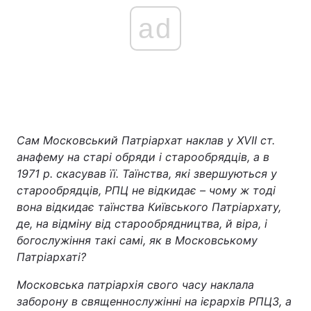
ad
Сам Московський Патріархат наклав у XVII ст.
анафему на старі обряди і старообрядців, а в
1971 р. скасував її. Таїнства, які звершуються у
старообрядців, РПЦ не відкидає – чому ж тоді
вона відкидає таїнства Київського Патріархату,
де, на відміну від старообрядництва, й віра, і
богослужіння такі самі, як в Московському
Патріархаті?
Московська патріархія свого часу наклала
заборону в священнослужінні на ієрархів РПЦЗ, а