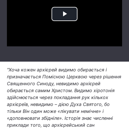
Лонгріди
Play
Відео з Youtube
Статті
Video
Інтерв'ю
Думки
Архів
Вакансії
Контакти
"Хоча кожен архієрей видимо обирається і
призначається Помісною Церквою через рішення
Послуги
Священного Синоду, невидимо архієрей
обирається самим Христом. Видимо хіротонія
здійснюється через покладання рук кількох
архієреїв, невидимо – дією Духа Святого, бо
тільки Він один може «лікувати немічне» і
«доповнювати збідніле». Історія знає численні
приклади того, що архієрейський сан