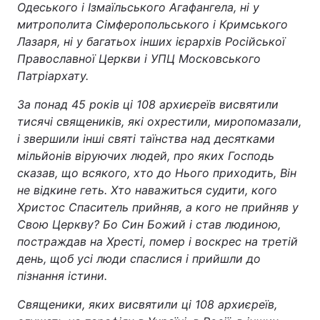
Одеського і Ізмаїльського Агафангела, ні у
митрополита Сімферопольського і Кримського
Лазаря, ні у багатьох інших ієрархів Російської
Православної Церкви і УПЦ Московського
Патріархату.
За понад 45 років ці 108 архиєреїв висвятили
тисячі священиків, які охрестили, миропомазали,
і звершили інші святі таїнства над десятками
мільйонів віруючих людей, про яких Господь
сказав, що всякого, хто до Нього приходить, Він
не відкине геть. Хто наважиться судити, кого
Христос Спаситель прийняв, а кого не прийняв у
Свою Церкву? Бо Син Божий і став людиною,
постраждав на Хресті, помер і воскрес на третій
день, щоб усі люди спаслися і прийшли до
пізнання істини.
Священики, яких висвятили ці 108 архиєреїв,