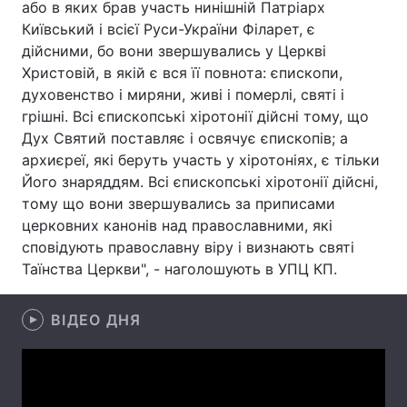
або в яких брав участь нинішній Патріарх
Київський і всієї Руси-України Філарет, є
дійсними, бо вони звершувались у Церкві
Христовій, в якій є вся її повнота: єпископи,
Головна
Війна
духовенство і миряни, живі і померлі, святі і
грішні. Всі єпископські хіротонії дійсні тому, що
Україна
Політика
Дух Святий поставляє і освячує єпископів; а
Економіка
Світ
архиєреї, які беруть участь у хіротоніях, є тільки
Його знаряддям. Всі єпископські хіротонії дійсні,
Спорт
Наука
тому що вони звершувались за приписами
церковних канонів над православними, які
Техно і зв'язок
Лайт
сповідують православну віру і визнають святі
Таїнства Церкви", - наголошують в УПЦ КП.
Зброя
Інциденти
Здоров'я
Туризм
ВІДЕО ДНЯ
Цікавинки
Погода
Екологія
Регіони