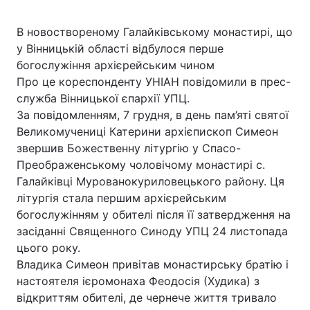
В новоствореному Галайківському монастирі, що
у Вінницькій області відбулося перше
богослужіння архієрейським чином
Про це кореспонденту УНІАН повідомили в прес-
служба Вінницької єпархії УПЦ.
За повідомленням, 7 грудня, в день пам’яті святої
Великомучениці Катерини архієпископ Симеон
звершив Божественну літургію у Спасо-
Преображенському чоловічому монастирі с.
Галайківці Мурованокуриловецького району. Ця
літургія стала першим архієрейським
богослужінням у обителі після її затвердження на
засіданні Священного Синоду УПЦ 24 листопада
цього року.
Владика Симеон привітав монастирську братію і
настоятеля ієромонаха Феодосія (Худика) з
відкриттям обителі, де чернече життя тривало