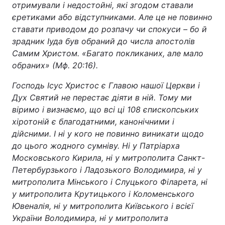
отримували і недостойні, які згодом ставали
єретиками або відступниками. Але це не повинно
Тема оформлення
ставати приводом до розпачу чи спокуси – бо й
зрадник Іуда був обраний до числа апостолів
Самим Христом. «Багато покликаних, але мало
обраних» (Мф. 20:16).
Господь Ісус Христос є Главою нашої Церкви і
Дух Святий не перестає діяти в ній. Тому ми
віримо і визнаємо, що всі ці 108 єпископських
хіротоній є благодатними, канонічними і
дійсними. І ні у кого не повинно виникати щодо
до цього жодного сумніву. Ні у Патріарха
Московського Кирила, ні у митрополита Санкт-
Петербурзького і Ладозького Володимира, ні у
митрополита Мінського і Слуцького Філарета, ні
у митрополита Крутицького і Коломенського
Ювеналія, ні у митрополита Київського і всієї
України Володимира, ні у митрополита