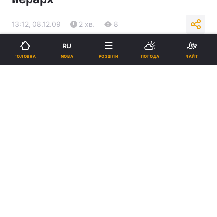
13:12, 08.12.09
2 хв.
8
RU
Підпишіться на нас в Google
МОВА
ГОЛОВНА
РОЗДІЛИ
ПОГОДА
ЛАЙТ
Реклама
ad