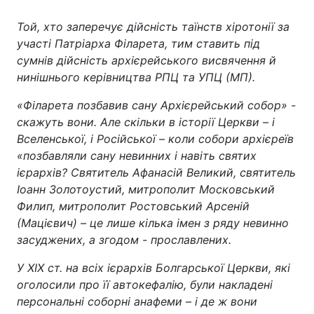
Той, хто заперечує дійсність таїнств хіротонії за
участі Патріарха Філарета, тим ставить під
сумнів дійсність архієрейського висвячення й
нинішнього керівництва РПЦ та УПЦ (МП).
«Філарета позбавив сану Архієрейський собор» -
скажуть вони. Але скільки в історії Церкви – і
Вселенської, і Російської – коли собори архієреїв
«позбавляли сану невинних і навіть святих
ієрархів? Святитель Афанасій Великий, святитель
Іоанн Золотоустий, митрополит Московський
Филип, митрополит Ростовський Арсеній
(Мацієвич) – це лише кілька імен з ряду невинно
засуджених, а згодом - прославлених.
У ХІХ ст. на всіх ієрархів Болгарської Церкви, які
оголосили про її автокефалію, були накладені
персональні соборні анафеми – і де ж вони