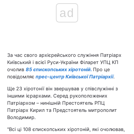
ad
За час свого архієрейського служіння Патріарх
Київський і всієї Руси-України Філарет УПЦ КП
очолив
85 єпископських хіротоній
.
Про це
повідомляє
прес-центр Київської Патріархії
.
Ще 23 хіротонії він звершував у співслужінні з
іншими ієрархами. Серед рукоположених
Патріархом – нинішній Престоятель РПЦ
Патріарх Кирил та Предстоятель митрополит
Володимир.
"Всі ці 108 єпископських хіротоній, які очолював,