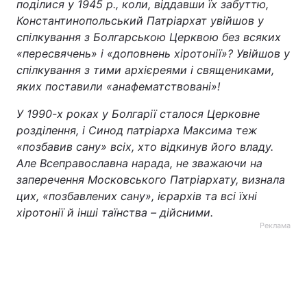
поділися у 1945 р., коли, віддавши їх забуттю,
Константинопольський Патріархат увійшов у
спілкування з Болгарською Церквою без всяких
«пересвячень» і «доповнень хіротонії»? Увійшов у
спілкування з тими архієреями і священиками,
яких поставили «анафематствовані»!
У 1990-х роках у Болгарії сталося Церковне
розділення, і Синод патріарха Максима теж
«позбавив сану» всіх, хто відкинув його владу.
Але Всеправославна нарада, не зважаючи на
заперечення Московського Патріархату, визнала
цих, «позбавлених сану», ієрархів та всі їхні
хіротонії й інші таїнства – дійсними.
Реклама