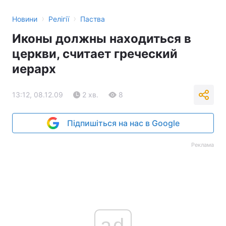
›
›
Новини
Релігії
Паства
Иконы должны находиться в
церкви, считает греческий
иерарх
13:12, 08.12.09
2 хв.
8
Підпишіться на нас в Google
Реклама
ad