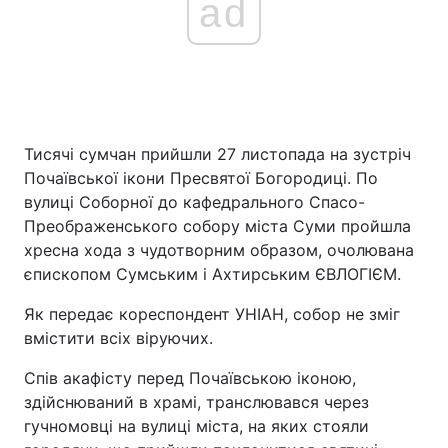
ad
Тисячі сумчан прийшли 27 листопада на зустріч
Почаївської ікони Пресвятої Богородиці. По
вулиці Соборної до кафедрального Спасо-
Преображенського собору міста Суми пройшла
хресна хода з чудотворним образом, очолювана
єпископом Сумським і Ахтирським ЄВЛОГІЄМ.
Як передає кореспондент УНІАН, собор не зміг
вмістити всіх віруючих.
Спів акафісту перед Почаївською іконою,
здійснюваний в храмі, транслювався через
гучномовці на вулиці міста, на яких стояли