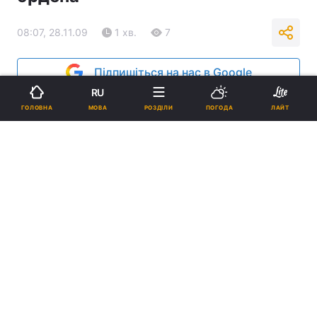
08:07, 28.11.09
1 хв.
7
Підпишіться на нас в Google
RU
Реклама
МОВА
ГОЛОВНА
РОЗДІЛИ
ПОГОДА
ЛАЙТ
ad
24 ноября в Актовом зале Киево-Печерской