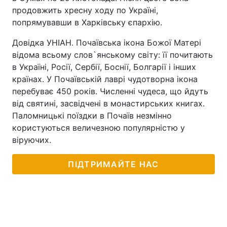
продовжить хресну ходу по Україні,
Лонгріди
попрямувавши в Харківську єпархію.
Довідка УНІАН. Почаївська ікона Божої Матері
Відео з Youtube
Статті
відома всьому слов`янському світу: її почитають
в Україні, Росії, Сербії, Боснії, Болгарії і інших
Інтерв'ю
Думки
країнах. У Почаївській лаврі чудотворна ікона
перебуває 450 років. Численні чудеса, що йдуть
Архів
Вакансії
від святині, засвідчені в монастирських книгах.
Контакти
Паломницькі поїздки в Почаїв незмінно
користуються величезною популярністю у
Послуги
віруючих.
ПІДТРИМАЙТЕ НАС