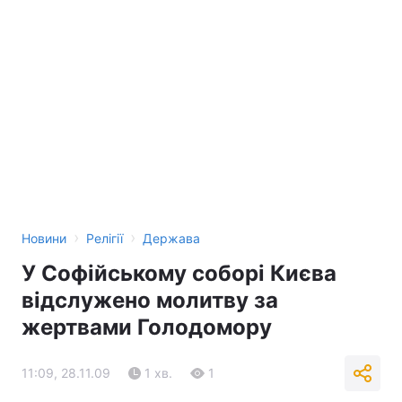
›
›
Новини
Релігії
Держава
У Софійському соборі Києва
відслужено молитву за
жертвами Голодомору
11:09, 28.11.09
1 хв.
1