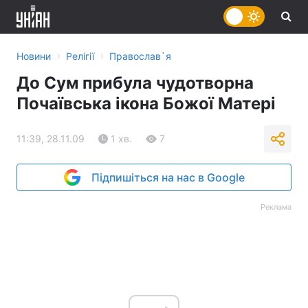
›
›
Новини
Релігії
Православ`я
До Сум прибула чудотворна
Почаївська ікона Божої Матері
11:39, 28.11.09
1 хв.
7
Підпишіться на нас в Google
Реклама