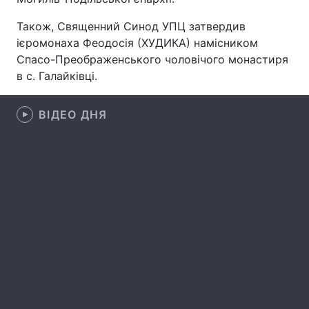
Також, Священний Синод УПЦ затвердив
ієромонаха Феодосія (ХУДИКА) намісником
Спасо-Преображенського чоловічого монастиря
Головна
Війна
в c. Галайківці.
Україна
Політика
ВІДЕО ДНЯ
Економіка
Світ
Спорт
Наука
Техно і зв'язок
Лайт
Зброя
Інциденти
Здоров'я
Туризм
Цікавинки
Погода
Екологія
Регіони