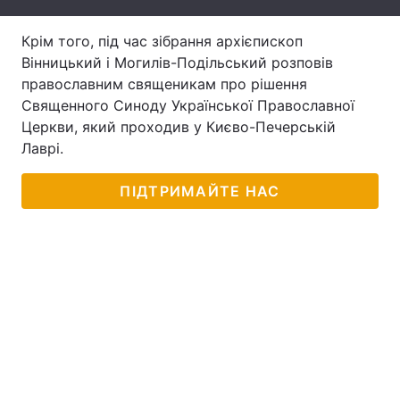
Лонгріди
Крім того, під час зібрання архієпископ
Вінницький і Могилів-Подільський розповів
православним священикам про рішення
Відео з Youtube
Статті
Священного Синоду Української Православної
Інтерв'ю
Думки
Церкви, який проходив у Києво-Печерській
Лаврі.
Архів
Вакансії
ПІДТРИМАЙТЕ НАС
Контакти
Послуги