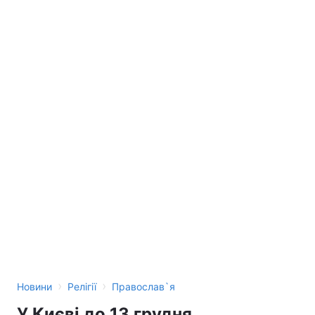
›
›
Новини
Релігії
Православ`я
У Києві до 13 грудня