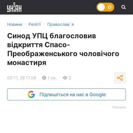
›
›
Новини
Релігії
Православ`я
Синод УПЦ благословив
відкриття Спасо-
Преображенського чоловічого
монастиря
00:11, 28.11.09
1 хв.
2
Підпишіться на нас в Google
Реклама