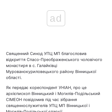
ad
Священний Синод УПЦ МП благословив
відкриття Спасо-Преображенського чоловічого
монастиря в c. Галайківці
Мурованокуриловецького району Вінницької
області.
Як передає кореспондент УНІАН, про це
архієпископ Вінницький і Могилів-Подільський
СІМЕОН повідомив під час зібрання
священнослужителів УПЦ МП Вінницької і
Могилів-Подільської єпархії.