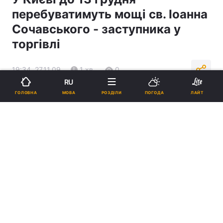
перебуватимуть мощі св. Іоанна
Сочавського - заступника у
торгівлі
19:34, 27.11.09
1 хв.
0
RU
МОВА
ГОЛОВНА
РОЗДІЛИ
ПОГОДА
ЛАЙТ
Підпишіться на нас в Google
Реклама
ad