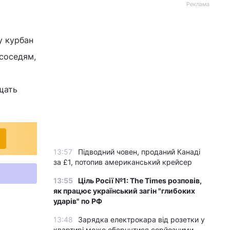
Реклама
у курбан
 соседям,
щать
13:57
Підводний човен, проданий Канаді
за £1, потопив американський крейсер
13:55
Ціль Росії №1: The Times розповів,
як працює український загін "глибоких
ударів" по РФ
13:48
Зарядка електрокара від розетки у
квартирі може обернутися серйозними