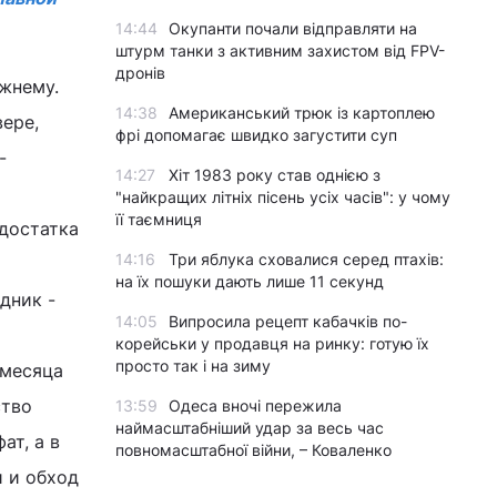
14:44
Окупанти почали відправляти на
штурм танки з активним захистом від FPV-
дронів
жнему.
14:38
Американський трюк із картоплею
вере,
фрі допомагає швидко загустити суп
-
14:27
Хіт 1983 року став однією з
"найкращих літніх пісень усіх часів": у чому
її таємниця
 достатка
14:16
Три яблука сховалися серед птахів:
на їх пошуки дають лише 11 секунд
дник -
14:05
Випросила рецепт кабачків по-
корейськи у продавця на ринку: готую їх
просто так і на зиму
 месяца
ство
13:59
Одеса вночі пережила
наймасштабніший удар за весь час
ат, а в
повномасштабної війни, – Коваленко
 и обход