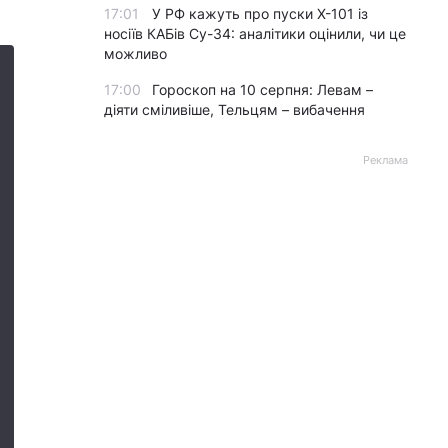
17:01
У РФ кажуть про пуски Х-101 із
носіїв КАБів Су-34: аналітики оцінили, чи це
можливо
17:00
Гороскоп на 10 серпня: Левам –
діяти сміливіше, Тельцям – вибачення
Реклама