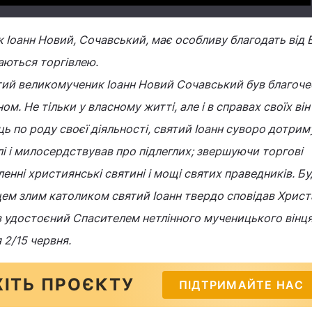
Іоанн Новий, Сочавський, має особливу благодать від 
аються торгівлею.
ятий великомученик Іоанн Новий Сочавський був благоч
. Не тільки у власному житті, але і в справах своїх він
ь по роду своєї діяльності, святий Іоанн суворо дотри
лі і милосердствував про підлеглих; звершуючи торгові
ленні християнські святині і мощі святих праведників. Б
ем злим католиком святий Іоанн твердо сповідав Христа
ув удостоєний Спасителем нетлінного мученицького вінця
 2/15 червня.
ІТЬ ПРОЄКТУ
ПІДТРИМАЙТЕ НАС