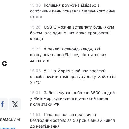
15:38
Колишня дружина Дзідзьо в
особливий день показала маленького сина
(фото)
15:28
USB-C можна вставляти будь-яким
боком, але один із них може працювати
краще
15:23
8 речей із секонд-хенду, які
коштують значно більше, ніж ви за них
 с
заплатите
15:06
У Нью-Йорку знайшли простий
спосіб знизити температуру даху майже на
25 °C
15:01
Забезпечував роботою 3500 людей:
у Житомирі зупинився німецький завод
після атаки РФ
14:51
Пілот взявся за практично
сламским
безлюдний острів: за 50 років він змінився
до невпізнання
лавной