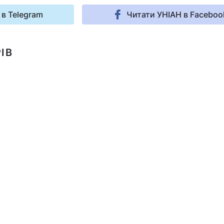
 в Telegram
Читати УНІАН в Faceboo
ІВ