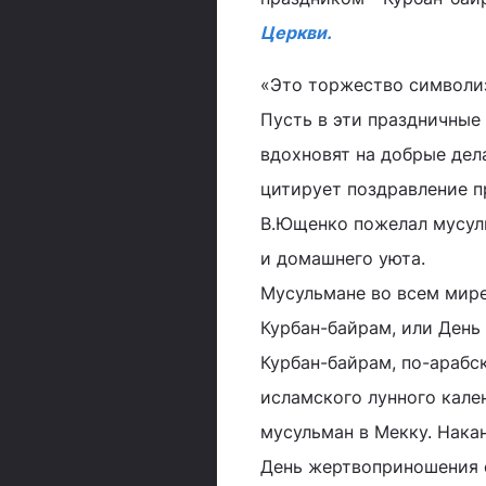
Церкви.
«Это торжество символи
Пусть в эти праздничные
вдохновят на добрые дел
цитирует поздравление пр
В.Ющенко пожелал мусуль
и домашнего уюта.
Мусульмане во всем мире
Курбан-байрам, или День
Курбан-байрам, по-арабск
исламского лунного кале
мусульман в Мекку. Накан
День жертвоприношения 