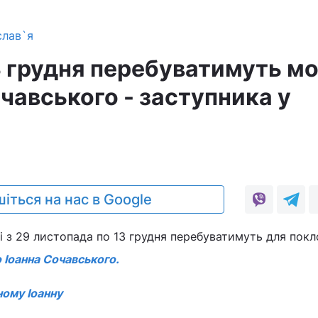
слав`я
13 грудня перебуватимуть м
очавського - заступника у
іться на нас в Google
і з 29 листопада по 13 грудня перебуватимуть для покл
 Іоанна Сочавського.
ому Іоанну