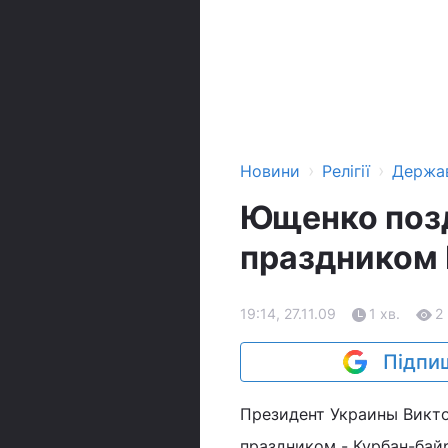
›
›
Новини
Релігії
Держа
Ющенко поз
праздником
19:14, 27.11.09
1 хв.
2
Підпиш
Президент Украины Викт
праздником - Курбан-ба