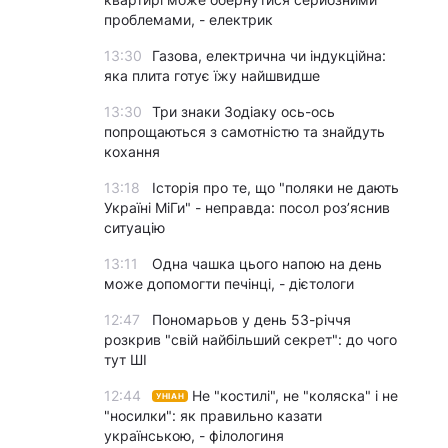
проблемами, - електрик
13:30
Газова, електрична чи індукційна:
яка плита готує їжу найшвидше
13:30
Три знаки Зодіаку ось-ось
попрощаються з самотністю та знайдуть
кохання
13:18
Історія про те, що "поляки не дають
Україні МіГи" - неправда: посол роз’яснив
ситуацію
13:11
Одна чашка цього напою на день
може допомогти печінці, - дієтологи
12:47
Пономарьов у день 53-річчя
розкрив "свій найбільший секрет": до чого
тут ШІ
12:44
Не "костилі", не "коляска" і не
УНІАН
"носилки": як правильно казати
українською, - філологиня