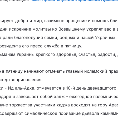
зирует добро и мир, взаимное прощение и помощь бли
 дни искренние молитвы ко Всевышнему укрепят вас в 
а ради благополучия семьи, родных и нашей Украины», 
езидента его пресс-служба в пятницу.
манам Украины крепкого здоровья, счастья, радости,
 в пятницу начинают отмечать главный исламский праз
 жертвоприношения.
и - Ид аль-Адха, отмечается в 10-й день двенадцатого
ндаря и завершает собой хадж - ежегодное паломниче
уне торжества участники хаджа восходят на гору Араф
совершают символическое побивание дьявола камнями