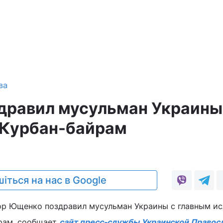
ва
дравил мусульман Украины
 Курбан-байрам
іться на нас в Google
ор Ющенко поздравил мусульман Украины с главным и
йрам, сообщает
сайт пресс-службы Украинской Правос