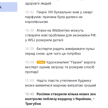
здоров’я людей
k
16:42
Генріх VIII буквально жив у хмарі
парфумів: причина була далеко не
королівською
16:36
Атаки на Wildberries можуть
створити нові проблеми для економіки РФ:
у WSJ розкрили деталі
16:26
Експерти радять вимірювати пульс
перед сном: для чого це потрібно
16:09
Удосконалені "Герані" ворога:
УНІАН
експерт оцінив загрозу та розкрив спосіб
протидії
15:49
Надто товсте утеплення будинку
може виявитися марною витратою грошей
15:45
Росіяни створили кілька нових зон
контролю поблизу кордону з Україною, -
Трегубов