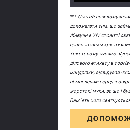
***
Святий великомученик 
допомагати тим, що займ
Живучи в XIV столітті св
православним християнином
Христовому вченню. Купец
ділового етикету в торгів
мандрівки, відвідував чис
обмовленим перед іновірц
жорстокі муки, за що і б
Пам`ять його святкується
ДОПОМОЖ