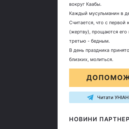
вокруг Каабы.
Каждый мусульманин в де
Считается, что с первой
(жертву), прощаются его 
третью - бедным.
В день праздника принят
близких, молиться.
ДОПОМОЖ
Читати УНІАН
НОВИНИ ПАРТНЕР