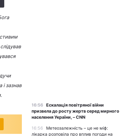
Бога
естивим
 слідував
мувався
удучи
 і зазнав
.
16:56
Ескалація повітряної війни
призвела до росту жертв серед мирного
населення України, – CNN
16:56
Метеозалежність – це не міф:
лікарка розповіла про вплив погоди на