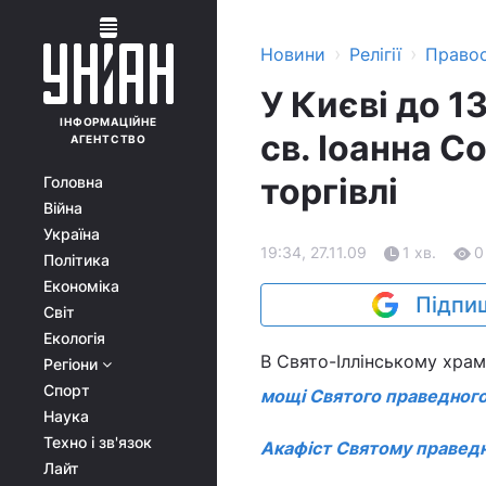
›
›
Новини
Релігії
Право
У Києві до 
ІНФОРМАЦІЙНЕ
св. Іоанна С
АГЕНТСТВО
торгівлі
Головна
Війна
Україна
19:34, 27.11.09
1 хв.
0
Політика
Економіка
Підпиш
Світ
Екологія
В Свято-Іллінському храм
Регіони
Спорт
мощі Святого праведного
Наука
Техно і зв'язок
Акафіст Святому праведн
Лайт