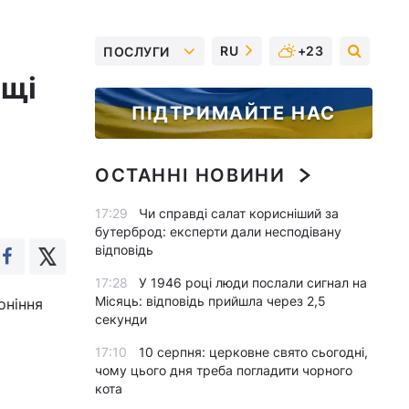
RU
+23
ПОСЛУГИ
ощі
ПІДТРИМАЙТЕ НАС
ОСТАННІ НОВИНИ
17:29
Чи справді салат корисніший за
бутерброд: експерти дали несподівану
відповідь
17:28
У 1946 році люди послали сигнал на
Місяць: відповідь прийшла через 2,5
оніння
секунди
17:10
10 серпня: церковне свято сьогодні,
чому цього дня треба погладити чорного
кота