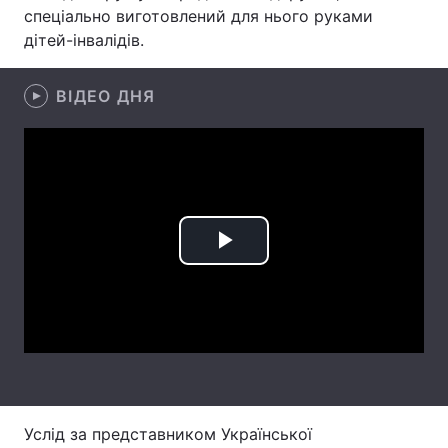
спеціально виготовлений для нього руками
Лонгріди
дітей-інвалідів.
Відео з Youtube
Статті
ВІДЕО ДНЯ
Інтерв'ю
Думки
Архів
Вакансії
Контакти
Play
Послуги
Video
Услід за представником Української