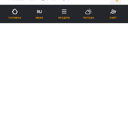
RU
Підпишіться на нас в Google
МОВА
ГОЛОВНА
РОЗДІЛИ
ПОГОДА
ЛАЙТ
Реклама
ad
У мечеті Ісламського громадського культурного
центру завтра відбудеться урочиста молитва,
присвячена одному з найбільших