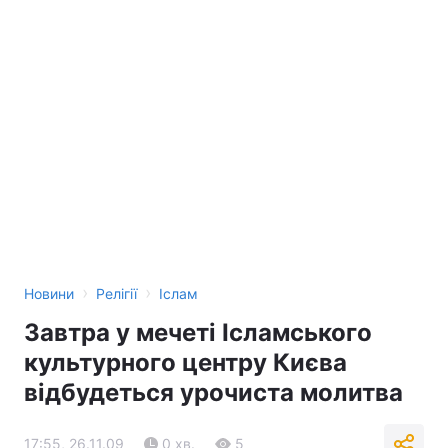
›
›
Новини
Релігії
Іслам
Завтра у мечеті Ісламського
культурного центру Києва
відбудеться урочиста молитва
17:55, 26.11.09
0 хв.
5