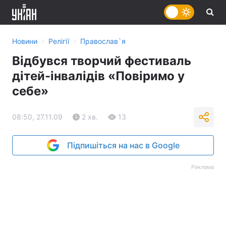
›
›
Новини
Релігії
Православ`я
Відбувся творчий фестиваль
дітей-інвалідів «Повіримо у
себе»
08:50, 27.11.09
2 хв.
13
Підпишіться на нас в Google
Реклама