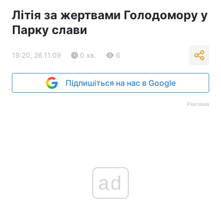
Літія за жертвами Голодомору у
Парку слави
19:20, 26.11.09
0 хв.
6
Підпишіться на нас в Google
Реклама
ad