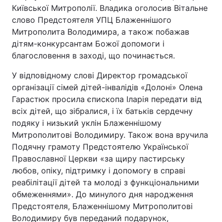
Київської Митрополії. Владика оголосив Вітальне
слово Предстоятеля УПЦ Блаженнішого
Митрополита Володимира, а також побажав
Головна
Війна
дітям-конкурсантам Божої допомоги і
благословення в заході, що починається.
Україна
Політика
У відповідному слові Директор громадської
Економіка
Світ
організації сімей дітей-інвалідів «Долоні» Олена
Гарастюк просила єпископа Іларія передати від
Спорт
Наука
всіх дітей, що зібралися, і їх батьків сердечну
подяку і низький уклін Блаженнішому
Техно і зв'язок
Лайт
Митрополитові Володимиру. Також вона вручила
Подячну грамоту Предстоятелю Української
Зброя
Інциденти
Православної Церкви «за щиру пастирську
любов, опіку, підтримку і допомогу в справі
Здоров'я
Туризм
реабілітації дітей та молоді з функціональними
обмеженнями». До минулого дня народження
Цікавинки
Погода
Предстоятеля, Блаженнішому Митрополитові
Екологія
Регіони
Володимиру був переданий подарунок,