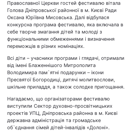
Православної Церкви гостей фестивалю вітала
Голова Дніпровської районної в м. Києві Ради
Тема оформлення
Оксана Юріївна Мисовська. Далі відбулася
конкурсна програма фестивалю, яка включала в
себе творче змагання дітей та молоді з
функціональними обмеженнями і визначення
переможців в різних номінаціях.
Всі діти – учасники програми і глядачі, отримали
від імені Блаженнішого Митрополита
Володимира пам`ятні подарунки – ікони
Пресвятої Богородиці, дитячі молитвослови,
шкільне приладдя, а також солодке пригощання.
Нагадаємо, що організаторами фестивалю
виступили Сектор духовно-просвітницьких
проектів УПЦ, Дніпровська районна в м. Києві
державна адміністрація та громадське
об`єднання сімей дітей-інвалідів «Долоні».