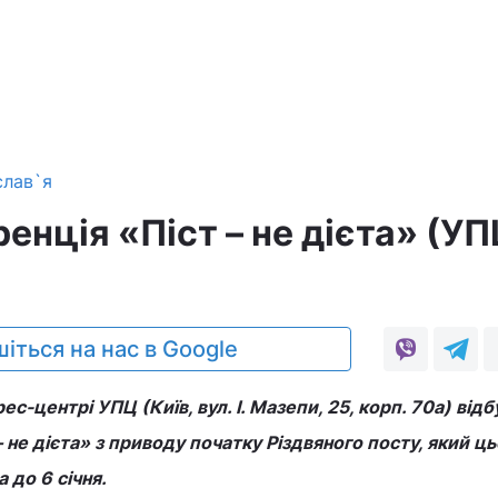
слав`я
нція «Піст – не дієта» (УП
іться на нас в Google
ес-центрі УПЦ (Київ, вул. І. Мазепи, 25, корп. 70а) від
 не дієта» з приводу початку Різдвяного посту, який ць
 до 6 січня.