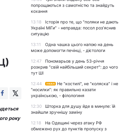
попрощаються з самотністю та знайдуть
кохання
13:18
Історія про те, що "поляки не дають
Україні МіГи" - неправда: посол роз’яснив
ситуацію
13:11
Одна чашка цього напою на день
може допомогти печінці, - дієтологи
Ц)
12:47
Пономарьов у день 53-річчя
розкрив "свій найбільший секрет": до чого
тут ШІ
12:44
Не "костилі", не "коляска" і не
УНІАН
"носилки": як правильно казати
українською, - філологиня
12:30
Шторка для душу йде в минуле: їй
будеться
знайшли зручнішу заміну
ого року
12:18
На Одещині через атаку РФ
обмежено рух до пунктів пропуску з