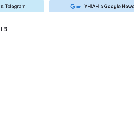
 в Telegram
УНІАН в Google New
ІВ