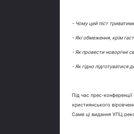
- Чому цей піст триватиме 
- Які обмеження, крім гас
- Як провести новорічні с
- Як гідно підготуватися 
Під час прес-конференці
християнського віровченн
Саме ці видання УПЦ реко