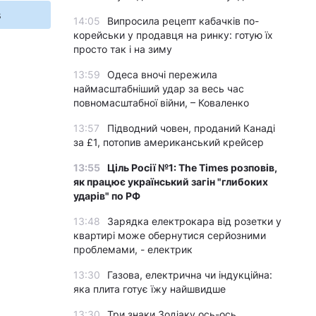
s
14:05
Випросила рецепт кабачків по-
корейськи у продавця на ринку: готую їх
просто так і на зиму
13:59
Одеса вночі пережила
наймасштабніший удар за весь час
повномасштабної війни, – Коваленко
13:57
Підводний човен, проданий Канаді
за £1, потопив американський крейсер
13:55
Ціль Росії №1: The Times розповів,
як працює український загін "глибоких
ударів" по РФ
13:48
Зарядка електрокара від розетки у
квартирі може обернутися серйозними
проблемами, - електрик
13:30
Газова, електрична чи індукційна:
яка плита готує їжу найшвидше
13:30
Три знаки Зодіаку ось-ось