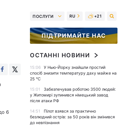
RU
+21
ПОСЛУГИ
ПІДТРИМАЙТЕ НАС
ОСТАННІ НОВИНИ
15:06
У Нью-Йорку знайшли простий
спосіб знизити температуру даху майже на
25 °C
я
15:01
Забезпечував роботою 3500 людей:
у Житомирі зупинився німецький завод
після атаки РФ
14:51
Пілот взявся за практично
до 6
безлюдний острів: за 50 років він змінився
до невпізнання