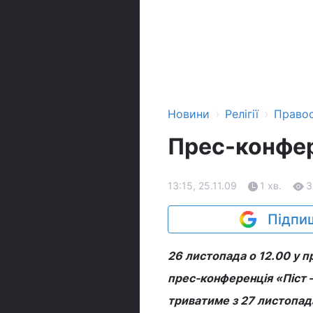
›
›
Новини
Релігії
Право
Прес-конфере
13:15, 25.11.09
1 хв.
3
Підпиш
26 листопада о 12.00 у пр
прес-конференція «Піст –
триватиме з 27 листопада