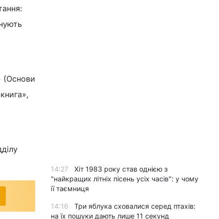
тання:
снують
а
» (Основи
книга»,
дділу
14:27
Хіт 1983 року став однією з
"найкращих літніх пісень усіх часів": у чому
її таємниця
14:16
Три яблука сховалися серед птахів:
на їх пошуки дають лише 11 секунд