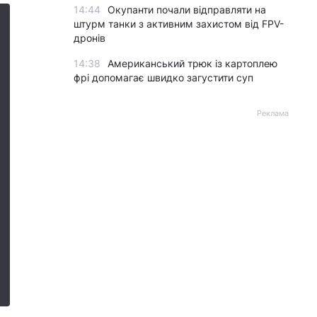
14:44
Окупанти почали відправляти на
штурм танки з активним захистом від FPV-
дронів
14:38
Американський трюк із картоплею
фрі допомагає швидко загустити суп
Реклама