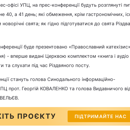
ес-офісі УПЦ, на прес-конференції будуть розглянуті пи
е 40, а 41 день; які обмеження, крім гастрономічних, і
и новорічні свята; як гідно підготуватися до свята Різдв
конференції буде презентовано «Православний катехізис
я) - вперше видані Церквою комплектом «книга і аудіо 
и та слухати під час Різдвяного посту.
нції стануть голова Синодального інформаційно-
УПЦ прот. Георгій КОВАЛЕНКО та голова Видавничого ві
АВЕЛЬЄВ.
ІТЬ ПРОЄКТУ
ПІДТРИМАЙТЕ НАС