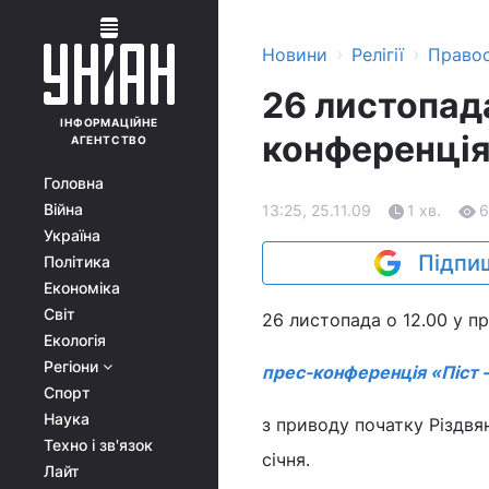
›
›
Новини
Релігії
Право
26 листопад
ІНФОРМАЦІЙНЕ
конференція 
АГЕНТСТВО
Головна
Війна
13:25, 25.11.09
1 хв.
6
Україна
Підпиш
Політика
Економіка
Світ
26 листопада о 12.00 у пр
Екологія
Регіони
прес-конференція «Піст –
Спорт
Наука
з приводу початку Різдвя
Техно і зв'язок
січня.
Лайт