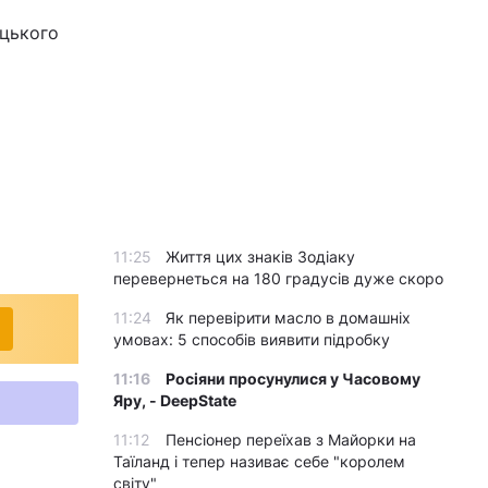
ицького
11:25
Життя цих знаків Зодіаку
перевернеться на 180 градусів дуже скоро
11:24
Як перевірити масло в домашніх
умовах: 5 способів виявити підробку
11:16
Росіяни просунулися у Часовому
Яру, - DeepState
11:12
Пенсіонер переїхав з Майорки на
Таїланд і тепер називає себе "королем
світу"