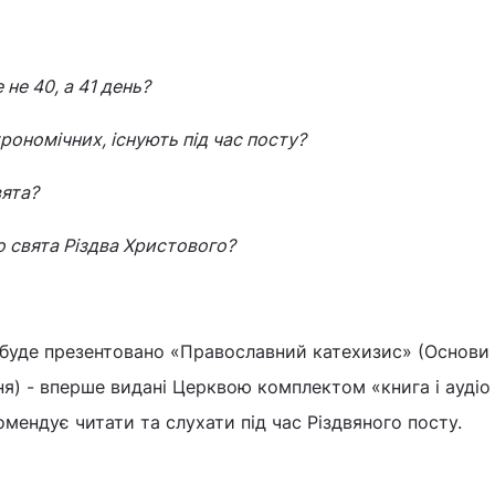
не 40, а 41 день?
трономічних, існують під час посту?
вята?
до свята Різдва Христового?
ї буде презентовано «Православний катехизис» (Основи
я) - вперше видані Церквою комплектом «книга і аудіо 
мендує читати та слухати під час Різдвяного посту.