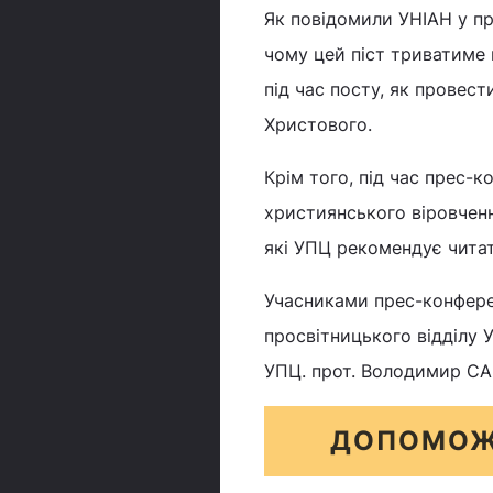
Як повідомили УНІАН у пр
чому цей піст триватиме н
під час посту, як провест
Христового.
Крім того, під час прес-
християнського віровченн
які УПЦ рекомендує читат
Учасниками прес-конфере
просвітницького відділу 
УПЦ. прот. Володимир С
ДОПОМОЖ