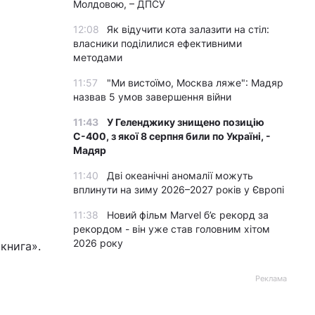
Молдовою, – ДПСУ
12:08
Як відучити кота залазити на стіл:
власники поділилися ефективними
методами
11:57
"Ми вистоїмо, Москва ляже": Мадяр
назвав 5 умов завершення війни
11:43
У Геленджику знищено позицію
С-400, з якої 8 серпня били по Україні, -
Мадяр
11:40
Дві океанічні аномалії можуть
вплинути на зиму 2026–2027 років у Європі
11:38
Новий фільм Marvel б’є рекорд за
рекордом - він уже став головним хітом
2026 року
книга».
Реклама