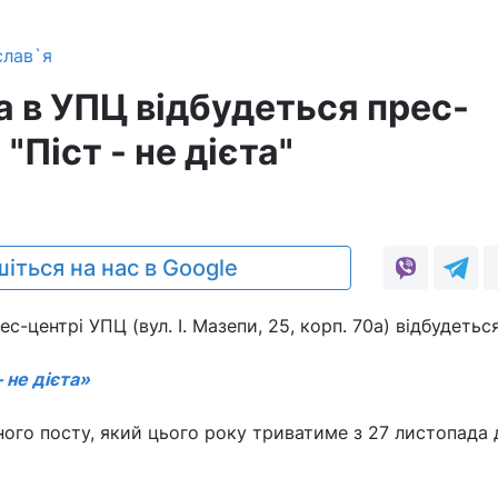
слав`я
а в УПЦ відбудеться прес-
"Піст - не дієта"
іться на нас в Google
ес-центрі УПЦ (вул. І. Мазепи, 25, корп. 70а) відбудетьс
 не дієта»
ного посту, який цього року триватиме з 27 листопада 