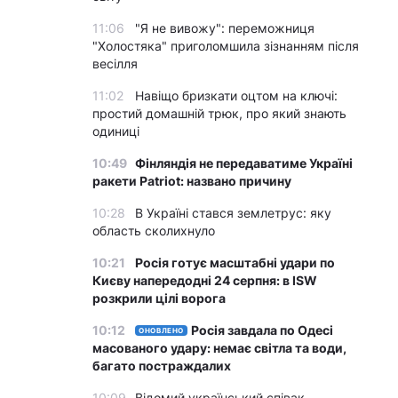
11:06
"Я не вивожу": переможниця
"Холостяка" приголомшила зізнанням після
весілля
11:02
Навіщо бризкати оцтом на ключі:
простий домашній трюк, про який знають
одиниці
10:49
Фінляндія не передаватиме Україні
ракети Patriot: названо причину
10:28
В Україні стався землетрус: яку
область сколихнуло
10:21
Росія готує масштабні удари по
Києву напередодні 24 серпня: в ISW
розкрили цілі ворога
10:12
Росія завдала по Одесі
ОНОВЛЕНО
масованого удару: немає світла та води,
багато постраждалих
10:09
Відомий український співак