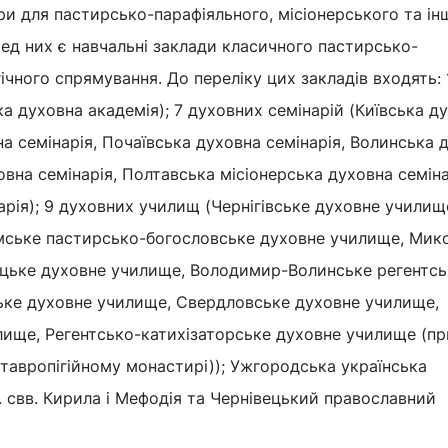
дри для пастирсько-парафіяльного, місіонерського та ін
ед них є навчальні заклади класичного пастирсько-
ічного спрямування. До переліку цих закладів входять: 
ка духовна академія); 7 духовних семінарій (Київська д
на семінарія, Почаївська духовна семінарія, Волинська 
овна семінарія, Полтавська місіонерська духовна семіна
арія); 9 духовних училищ (Чернігівське духовне училищ
умське пастирсько-богословське духовне училище, Мик
цьке духовне училище, Володимир-Волинське регентсь
ьке духовне училище, Свердловське духовне училище,
лище, Регентсько-катихізаторське духовне училище (пр
тавропігійному монастирі)); Ужгородська українська
. свв. Кирила і Мефодія та Чернівецький православний