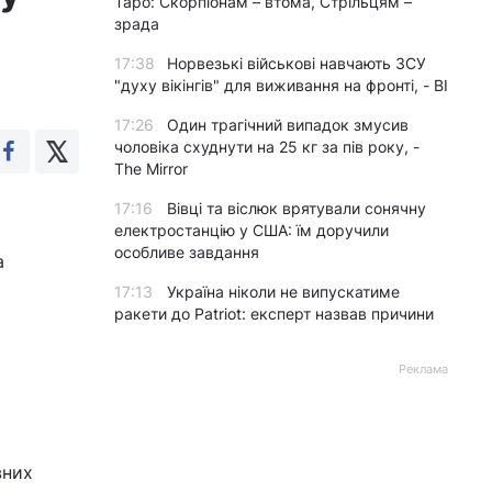
Таро: Скорпіонам – втома, Стрільцям –
зрада
17:38
Норвезькі військові навчають ЗСУ
"духу вікінгів" для виживання на фронті, - BI
17:26
Один трагічний випадок змусив
чоловіка схуднути на 25 кг за пів року, -
The Mirror
17:16
Вівці та віслюк врятували сонячну
електростанцію у США: їм доручили
особливе завдання
а
17:13
Україна ніколи не випускатиме
ракети до Patriot: експерт назвав причини
Реклама
вних