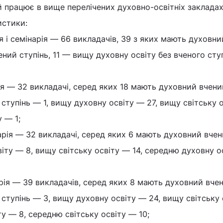
 працює в вище перелічених духовно-освітніх закладах
истики:
я і семінарія — 66 викладачів, 39 з яких мають духовн
ений ступінь, 11 — вищу духовну освіту без вченого сту
я — 32 викладачі, серед яких 18 мають духовний вчени
 ступінь — 1, вищу духовну освіту — 27, вищу світську 
 — 1;
рія — 32 викладачі, серед яких 6 мають духовний вче
віту — 8, вищу світську освіту — 14, середню духовну о
рія — 39 викладачів, серед яких 8 мають духовний вче
й ступінь — 3, вищу духовну освіту — 24, вищу світську
ту — 8, середню світську освіту — 10;