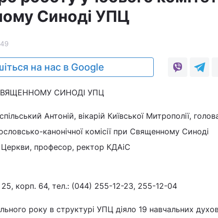
ному Синоді УПЦ
49
іться на нас в Google
СВЯЩЕННОМУ СИНОДІ УПЦ
пільський Антоній, вікарій Київської Митрополії, голов
ословсько-канонічної комісії при Священному Синоді
 Церкви, професор, ректор КДАіС
, 25, корп. 64, тел.: (044) 255-12-23, 255-12-04
льного року в структурі УПЦ діяло 19 навчальних духо