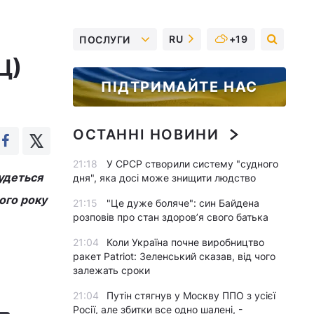
RU
+19
ПОСЛУГИ
Ц)
ПІДТРИМАЙТЕ НАС
ОСТАННІ НОВИНИ
21:18
У СРСР створили систему "судного
будеться
дня", яка досі може знищити людство
ого року
21:15
"Це дуже боляче": син Байдена
розповів про стан здоров’я свого батька
21:04
Коли Україна почне виробництво
ракет Patriot: Зеленський сказав, від чого
залежать сроки
21:04
Путін стягнув у Москву ППО з усієї
Росії, але збитки все одно шалені, -