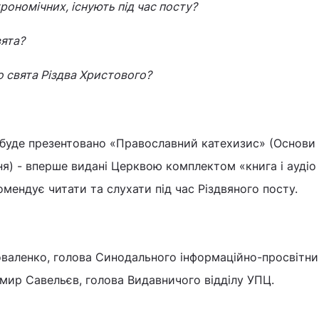
трономічних, існують під час посту?
вята?
до свята Різдва Христового?
ї буде презентовано «Православний катехизис» (Основи
я) - вперше видані Церквою комплектом «книга і аудіо 
мендує читати та слухати під час Різдвяного посту.
Коваленко, голова Синодального інформаційно-просвітн
имир Савельєв, голова Видавничого відділу УПЦ.