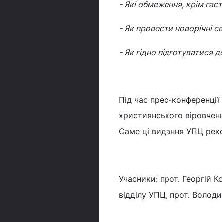
- Які обмеження, крім гас
- Як провести новорічні с
- Як гідно підготуватися 
Під час прес-конференці
християнського віровченн
Саме ці видання УПЦ реко
Учасники: прот. Георгій 
відділу УПЦ, прот. Волод