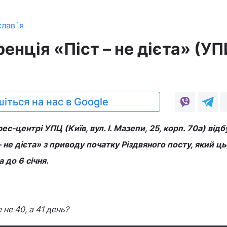
слав`я
нція «Піст – не дієта» (УП
іться на нас в Google
ес-центрі УПЦ (Київ, вул. І. Мазепи, 25, корп. 70а) від
 не дієта» з приводу початку Різдвяного посту, який ць
 до 6 січня.
не 40, а 41 день?