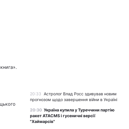
книга».
20:33
Астролог Влад Росс здивував новим
прогнозом щодо завершення війни в Україні
ицького
20:30
Україна купила у Туреччини партію
ракет ATACMS і гусеничні версії
"Хаймарсів"