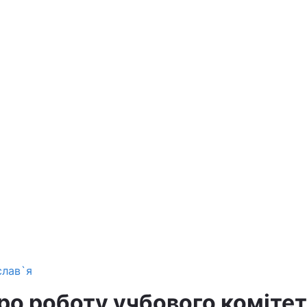
слав`я
про роботу учбового коміте