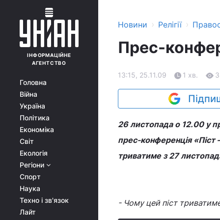
›
›
Новини
Релігії
Право
Прес-конфере
ІНФОРМАЦІЙНЕ
АГЕНТСТВО
13:15, 25.11.09
1 хв.
3
Головна
Війна
Підпиш
Україна
Політика
26 листопада о 12.00 у пр
Економіка
прес-конференція «Піст –
Світ
Екологія
триватиме з 27 листопада
Регіони
Спорт
Наука
Техно і зв'язок
- Чому цей піст триватиме 
Лайт