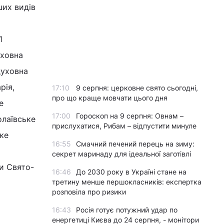
ших видів
1
уховна
духовна
рія,
17:10
9 серпня: церковне свято сьогодні,
про що краще мовчати цього дня
е
17:00
Гороскоп на 9 серпня: Овнам –
олаївське
прислухатися, Рибам – відпустити минуле
ке
16:55
Смачний печений перець на зиму:
секрет маринаду для ідеальної заготівлі
и Свято-
16:46
До 2030 року в Україні стане на
третину менше першокласників: експертка
розповіла про ризики
16:43
Росія готує потужний удар по
енергетиці Києва до 24 серпня, - монітори