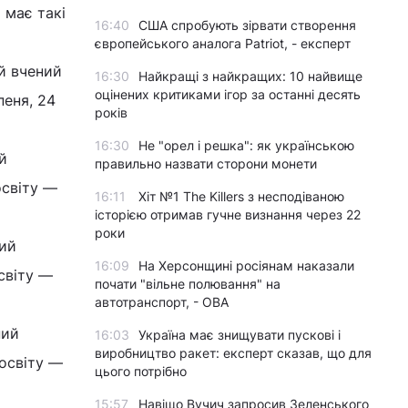
 має такі
16:40
США спробують зірвати створення
європейського аналога Patriot, - експерт
ий вчений
16:30
Найкращі з найкращих: 10 найвище
оцінених критиками ігор за останні десять
пеня, 24
років
16:30
Не "орел і решка": як українською
й
правильно назвати сторони монети
освіту —
16:11
Хіт №1 The Killers з несподіваною
історією отримав гучне визнання через 22
роки
ний
16:09
На Херсонщині росіянам наказали
світу —
почати "вільне полювання" на
автотранспорт, - ОВА
ний
16:03
Україна має знищувати пускові і
виробництво ракет: експерт сказав, що для
 освіту —
цього потрібно
15:57
Навіщо Вучич запросив Зеленського