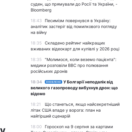
суден, що прямували до Росії та України, -
Bloomberg
18:43
Песимізм повернувся в Україну:
аналітик застеріг від помилкового погляду
на війну
18:35
Складено рейтинг найкращих
вживаних відеокарт для купівлі у 2026 році
18:35
"Молимося, коли веземо пацієнта":
медики розповіли BBC про полювання
російських дронів
18:34
У Болгарії неподалік від
ОНОВЛЕНО
великого газопроводу вибухнув дрон: що
відомо
18:21
Що станеться, якщо найсекретніший
літак США впаде у ворога: план на
найгірший сценарій
18:00
Гороскоп на 9 серпня за картами
ту