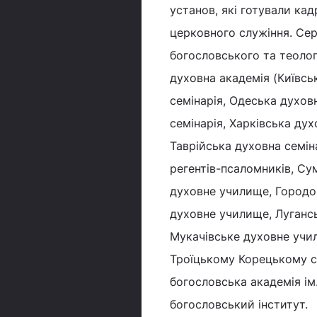
установ, які готували ка
церковного служіння. Сер
богословського та теолог
духовна академія (Київсь
семінарія, Одеська духов
семінарія, Харківська дух
Таврійська духовна семін
регентів-псаломників, С
духовне училище, Городо
духовне училище, Луганс
Мукачівське духовне учи
Троїцькому Корецькому с
богословська академія ім
богословський інститут.