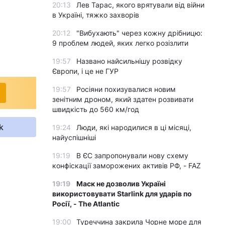
20:13
Лев Тарас, якого врятували від війни
в Україні, тяжко захворів
20:12
"Вибухають" через кожну дрібницю:
9 проблем людей, яких легко розізлити
19:57
Названо найсильнішу розвідку
Європи, і це не ГУР
19:57
Росіяни похизувалися новим
зенітним дроном, який здатен розвивати
швидкість до 560 км/год
k
19:24
Люди, які народилися в ці місяці,
найуспішніші
19:19
В ЄС запропонували нову схему
конфіскації заморожених активів РФ, - FAZ
19:19
Маск не дозволив Україні
використовувати Starlink для ударів по
Росії, - The Atlantic
19:00
Туреччина закрила Чорне море для