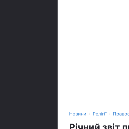
›
›
Новини
Релігії
Право
Річний звіт 