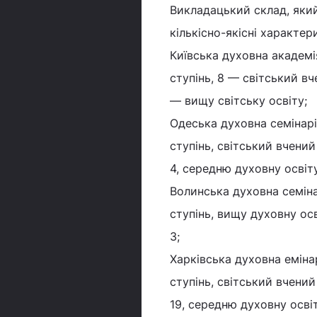
Викладацький склад, який
кількісно-якісні характер
Київська духовна академі
ступінь, 8 — світський вч
— вищу світську освіту;
Одеська духовна семінарі
ступінь, світський вчений
4, середню духовну освіту
Волинська духовна семіна
ступінь, вищу духовну ос
3;
Харківська духовна еміна
ступінь, світський вчени
19, середню духовну осві