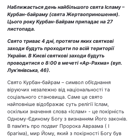
Наближається день найбільшого свята Ісламу –
Курбан-байраму (свята Жертвоприношення).
Цього року Курбан-Байрам припадає на 27
листопада.
Свято триває 4 дні, протягом яких святкові
заходи будуть проходити по всій території
України. В Києві святкові заходи будуть
проводитися о 8:00 в мечеті «Ар-Рахма» (вул.
Лук’янівська, 46).
Свято Курбан-байрам – символ об’єднання
віруючих незалежно від національності та
соціального становища. Саме це свято
найповніше відображає суть релігії Іслам,
оскільки значення слова «Іслам» - це покірність
Одному-Єдиному Богу з визнанням Його законів.
В пам’ять про подвиг Пророка Авраама ( І
брагіма), мир Йому, який з покірності Богу був