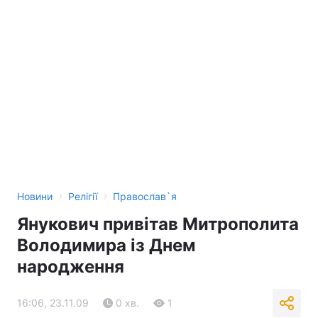
›
›
Новини
Релігії
Православ`я
Янукович привітав Митрополита
Володимира із Днем
народження
16:06, 23.11.09
0 хв.
1