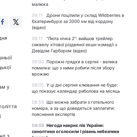
малюка
09:11
Дрони поцілили у склад Wildberries в
Єкатеринбурзі за 2000 км від кордону
(відео)
дня
09:11
"Люта нічка 2": вийшов трейлер
сиквелу хітової різдвяної екшн-комедії з
Девідом Гарбором (відео)
шньої
09:00
Порожні грядки в серпні - велика
цької
помилка: що з ними робити після збору
врожаю
09:00
У ці дні серпня клювання не буде:
ам у
що показує календар риболова на місяць
08:59
Що можна забрати з готельного
толіття
номера, а за що доведеться заплатити:
пояснення експертів
і
08:55
Негода накриє пів України:
синоптики оголосили І рівень небезпеки
нд з