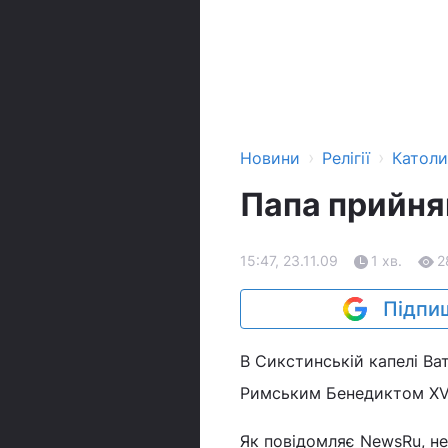
›
›
Новини
Релігії
Катол
Папа прийняв
15:47, 23.11.09
1 хв.
2
Підпиш
В Сикстинській капелі Ват
Римським Бенедиктом XV
Як повідомляє NewsRu, не