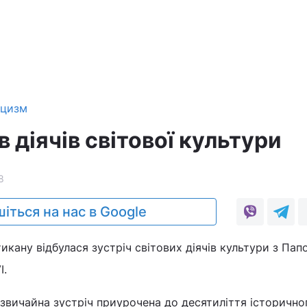
ицизм
 діячів світової культури
8
іться на нас в Google
икану відбулася зустріч світових діячів культури з Пап
I.
звичайна зустріч приурочена до десятиліття історично