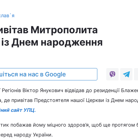
слав`я
ивітав Митрополита
із Днем народження
1
іться на нас в Google
 Регіонів Віктор Янукович відвідав до резиденції Блаже
 де привітав Предстоятеля нашої Церкви із Днем наро
йний сайт УПЦ.
ітик побажав йому міцного здоров’я, щоб ще протягом 
еред народу України.