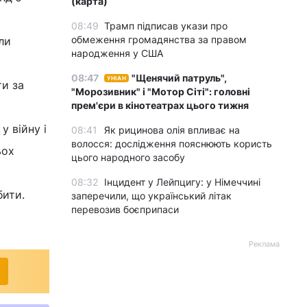
(карта)
08:49
Трамп підписав укази про
обмеження громадянства за правом
ли
народження у США
08:47
"Щенячий патруль",
УНІАН
и за
"Морозивник" і "Мотор Сіті": головні
прем'єри в кінотеатрах цього тижня
у війну і
08:41
Як рицинова олія впливає на
волосся: дослідження пояснюють користь
ьох
цього народного засобу
08:32
Інцидент у Лейпцигу: у Німеччині
бити.
заперечили, що український літак
перевозив боєприпаси
Реклама