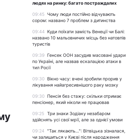
людях на ринку: багато постраждалих
09:45
Чому люди постійно відчувають
сором: названо 7 проблем з дитинства
09:44
Куди поїхати замість Венеції чи Балі:
названо 10 мальовничих місць без натовпів
туристів
09:39
Генсек ООН засудив масовані удари
по Україні, але назвав ескалацією атаки в
тил Росії
09:30
Вікно часу: вчені зробили прорив у
лікування найагресивнішого раку мозку
09:30
Пенсія без стажу: скільки отримає
пенсіонер, який ніколи не працював
му
09:25
Три знаки Зодіаку незабаром
здійснять усі свої мрії, але за однієї умови
09:24
"Так лякають…": Вітвіцька зізналася,
чи залишиться у Києві після народження