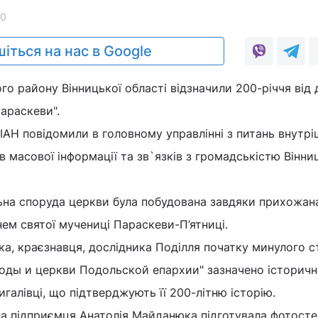
70
іться на нас в Google
го району Вінницької області відзначили 200-річчя від 
араскеви".
АН повідомили в головному управлінні з питань внутрі
в масової інформації та зв`язків з громадськістю Вінни
льна споруда церкви була побудована завдяки прихожан
нем святої мучениці Параскеви-П’ятниці.
ка, краєзнавця, дослідника Поділля початку минулого с
оды и церкви Подольской епархии" зазначено історичн
галівці, що підтверджують її 200-літню історію.
на підприємця Анатолія Майданюка підготувала фотосте