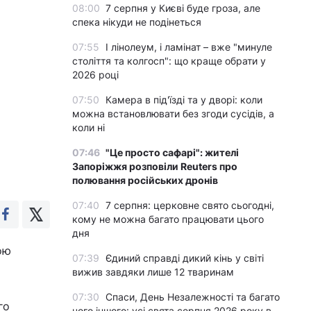
08:00
7 серпня у Києві буде гроза, але
спека нікуди не подінеться
07:55
І лінолеум, і ламінат – вже "минуле
століття та колгосп": що краще обрати у
2026 році
07:50
Камера в під'їзді та у дворі: коли
можна встановлювати без згоди сусідів, а
коли ні
07:46
"Це просто сафарі": жителі
Запоріжжя розповіли Reuters про
полювання російських дронів
07:40
7 серпня: церковне свято сьогодні,
кому не можна багато працювати цього
дня
ою
07:39
Єдиний справді дикий кінь у світі
вижив завдяки лише 12 тваринам
07:30
Спаси, День Незалежності та багато
го
чого іншого: усі свята серпня 2026 року в