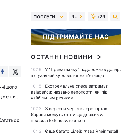
RU
+29
ПОСЛУГИ
ПІДТРИМАЙТЕ НАС
ОСТАННІ НОВИНИ
10:18
У "ПриватБанку" подорожчав долар:
актуальний курс валют на п’ятницю
10:15
Екстремальна спека затримує
ннішого
авіарейси: названо аеропорти, які під
дження.
найбільшим ризиком
10:13
З вересня черги в аеропортах
Європи можуть стати ще довшими:
багатьох
правила EES посилюються
10:12
Є ще багато цілей: глава Rheinmetall