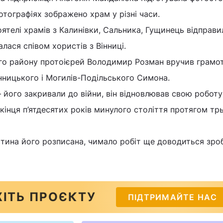
фотографіях зображено храм у різні часи.
оятелі храмів з Калинівки, Сальника, Гущинець відправи
лася співом хористів з Вінниці.
го району протоієрей Володимир Розман вручив грамот
нницького і Могилів-Подільського Симона.
 його закривали до війни, він відновлював свою роботу 
 кінця п’ятдесятих років минулого століття протягом тр
стина його розписана, чимало робіт ще доводиться зро
ІТЬ ПРОЄКТУ
ПІДТРИМАЙТЕ НАС