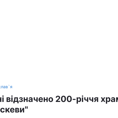
слав`я
і відзначено 200-річчя хра
аскеви"