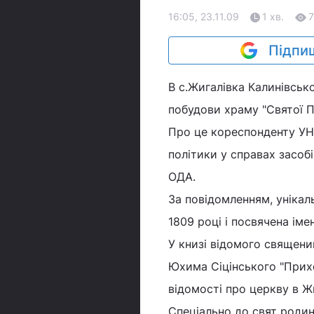
16:05, 23.11.09
1 хв.
Підпиш
В с.Жигалівка Калинівсько
побудови храму "Святої П
Про це кореспонденту УНІ
політики у справах засобі
ОДА.
За повідомленням, уніка
1809 році і посвячена іме
У книзі відомого священи
Юхима Сіцінського "Прих
відомості про церкву в Жи
Спеціально до свят роди