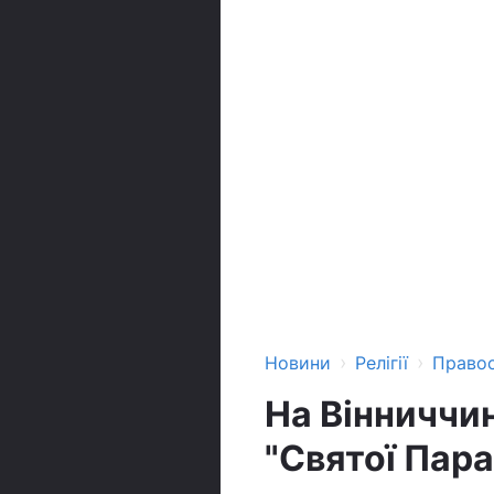
›
›
Новини
Релігії
Право
На Вінниччин
"Святої Пар