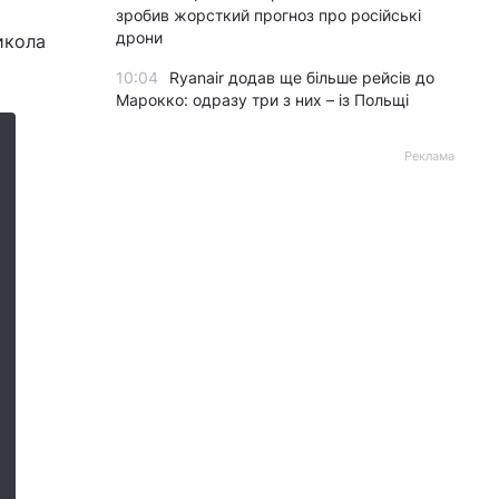
зробив жорсткий прогноз про російські
дрони
икола
10:04
Ryanair додав ще більше рейсів до
Марокко: одразу три з них – із Польщі
Реклама