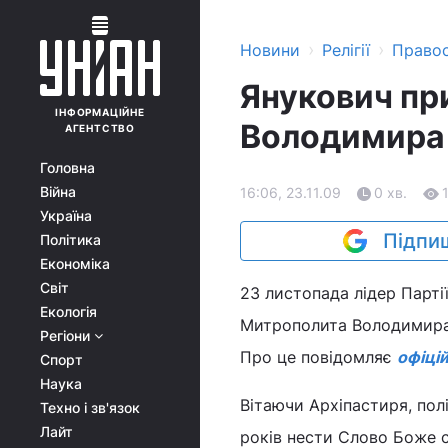
›
›
Новини
Релігії
Право
Янукович пр
ІНФОРМАЦІЙНЕ
Володимира 
АГЕНТСТВО
Головна
Війна
16:06, 23.11.09
0 хв.
Україна
Підпиш
Політика
Економіка
Світ
23 листопада лідер Партії
Екологія
Митрополита Володимира,
Регіони
Про це повідомляє
офіці
Спорт
Наука
Вітаючи Архіпастиря, пол
Техно і зв'язок
Лайт
років нести Слово Боже с