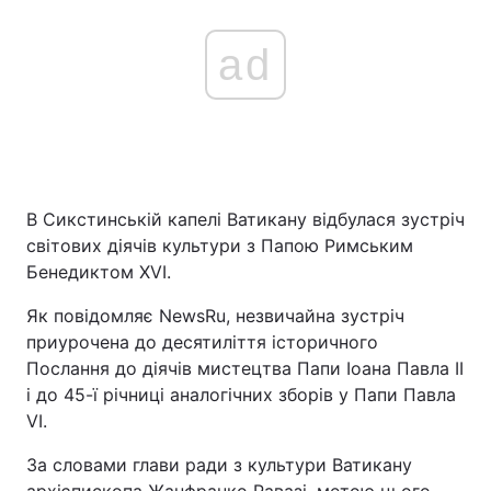
ad
В Сикстинській капелі Ватикану відбулася зустріч
світових діячів культури з Папою Римським
Бенедиктом XVI.
Як повідомляє NewsRu, незвичайна зустріч
приурочена до десятиліття історичного
Послання до діячів мистецтва Папи Іоана Павла II
і до 45-ї річниці аналогічних зборів у Папи Павла
VI.
За словами глави ради з культури Ватикану