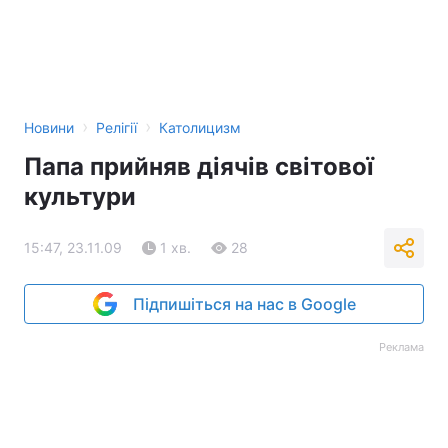
›
›
Новини
Релігії
Католицизм
Папа прийняв діячів світової
культури
15:47, 23.11.09
1 хв.
28
Підпишіться на нас в Google
Реклама