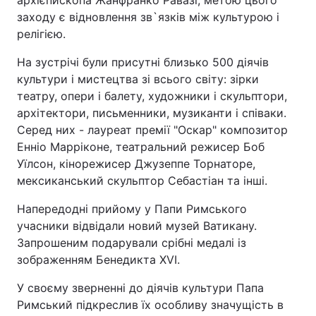
архієпископа Жанфранко Равазі, метою цього
заходу є відновлення зв`язків між культурою і
релігією.
На зустрічі були присутні близько 500 діячів
культури і мистецтва зі всього світу: зірки
театру, опери і балету, художники і скульптори,
архітектори, письменники, музиканти і співаки.
Серед них - лауреат премії "Оскар" композитор
Енніо Марріконе, театральний режисер Боб
Уїлсон, кінорежисер Джузеппе Торнаторе,
мексиканський скульптор Себастіан та інші.
Напередодні прийому у Папи Римського
учасники відвідали новий музей Ватикану.
Запрошеним подарували срібні медалі із
зображенням Бенедикта XVI.
У своєму зверненні до діячів культури Папа
Римський підкреслив їх особливу значущість в