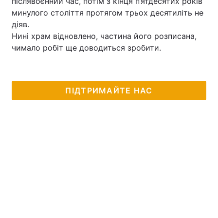
післявоєнний час, потім з кінця п’ятдесятих років
минулого століття протягом трьох десятиліть не
Лонгріди
діяв.
Нині храм відновлено, частина його розписана,
Відео з Youtube
Статті
чимало робіт ще доводиться зробити.
Інтерв'ю
Думки
Архів
Вакансії
ПІДТРИМАЙТЕ НАС
Контакти
Послуги