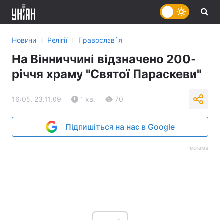
›
›
Новини
Релігії
Православ`я
На Вінниччині відзначено 200-
річчя храму "Святої Параскеви"
16:05, 23.11.09
1 хв.
70
Підпишіться на нас в Google
Реклама