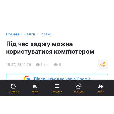
›
›
Новини
Релігії
Іслам
Під час хаджу можна
користуватися комп’ютером
15:37, 23.11.09
1 хв.
9
Підпишіться на нас в Google
RU
Реклама
МОВА
ГОЛОВНА
РОЗДІЛИ
ПОГОДА
ЛАЙТ