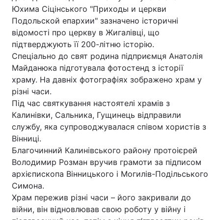
Юхима Сіцінського "Приходы и церкви
Подольской епархии" зазначено історичні
відомості про церкву в Жигалівці, що
Головна
Війна
підтверджують її 200-літню історію.
Спеціально до свят родина підприємця Анатолія
Україна
Політика
Майданюка підготувала фотостенд з історії
храму. На давніх фотографіях зображено храм у
Економіка
Світ
різні часи.
Під час святкування настоятелі храмів з
Спорт
Наука
Калинівки, Сальника, Гущинець відправили
службу, яка супроводжувалася співом хористів з
Техно і зв'язок
Лайт
Вінниці.
Благочинний Калинівського району протоієрей
Зброя
Інциденти
Володимир Розман вручив грамоти за підписом
Здоров'я
Туризм
архієпископа Вінницького і Могилів-Подільського
Симона.
Цікавинки
Погода
Храм пережив різні часи – його закривали до
війни, він відновлював свою роботу у війну і
Екологія
Регіони