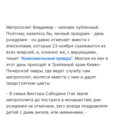
Головна
Війна
Митрополит Владимир - человек публичный.
Поэтому, казалось бы, личный праздник - день
Україна
Політика
рождения - он давно отмечает вместе с
Економіка
Світ
епископами, которые 23 ноября съезжаются из
всех епархий, и, конечно же, c верующими,
Спорт
Наука
пишет
"Комсомольская правда
". Многие из них в
этот день приходят в Трапезный храм Киево-
Техно і зв'язок
Лайт
Печерской лавры, где ведет службу сам
митрополит, молятся вместе с ним и дарят
Зброя
Інциденти
предстоятелю цветы.
Здоров'я
Туризм
- В семье Виктора Сабодана (так звали
митрополита до пострига в монашестве) дни
Цікавинки
Погода
рождения не отмечали, зато всегда поздравляли
детей с днем ангела, или именинами, -
Екологія
Регіони