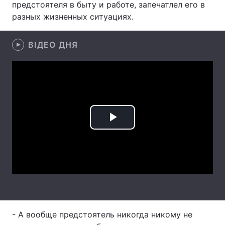
предстоятеля в быту и работе, запечатлел его в
разных жизненных ситуациях.
Тема оформлення
ВІДЕО ДНЯ
Play
Video
- А вообще предстоятель никогда никому не