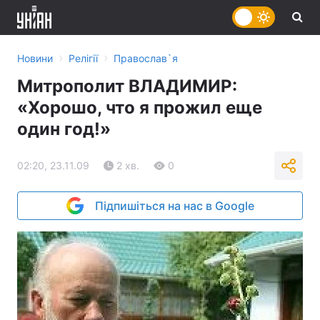
›
›
Новини
Релігії
Православ`я
Митрополит ВЛАДИМИР:
«Хорошо, что я прожил еще
один год!»
02:20, 23.11.09
2 хв.
0
Підпишіться на нас в Google