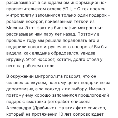
рассказывают в синодальном информационно-
просветительском отделе УПЦ. - С тех времен
Лонгріди
митрополиту запомнился только один подарок -
розовый носорог, привезенный теткой из
Відео з Youtube
Статті
Москвы. Этот факт из биографии митрополит
рассказывал нам пару лет назад. Поэтому в
Інтерв'ю
Думки
прошлом году мы решили порадовать его и
подарили нового игрушечного носорога! Вы бы
Архів
Вакансії
видели, как владыка обрадовался, увидев
игрушку. Этот носорог, кстати, долго стоял у
Контакти
него на рабочем столе.
Послуги
В окружении митрополита говорят, что он
человек со вкусом, поэтому ценит подарки не за
дороговизну, а за подход к их выбору. Именно
поэтому ему хорошо запомнился прошлогодний
подарок: выставка фоторабот епископа
Александра (Драбинко). На этих фото епископ,
который на протяжении 10 лет сопровождает