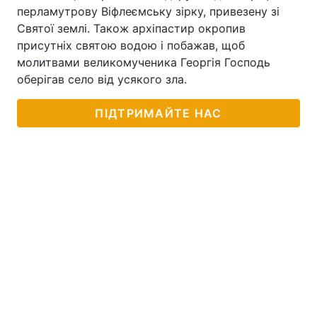
перламутрову Віфлеємську зірку, привезену зі
Святої землі. Також архіпастир окропив
присутніх святою водою і побажав, щоб
Головна
Війна
молитвами великомученика Георгія Господь
оберігав село від усякого зла.
Україна
Політика
ПІДТРИМАЙТЕ НАС
Економіка
Світ
Спорт
Наука
Техно і зв'язок
Лайт
Зброя
Інциденти
Здоров'я
Туризм
Цікавинки
Погода
Екологія
Регіони