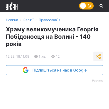
›
›
Новини
Релігії
Православ`я
Храму великомученика Георгія
Побідоносця на Волині - 140
років
12:22, 18.11.09
1 хв.
12
Підпишіться на нас в Google
Реклама