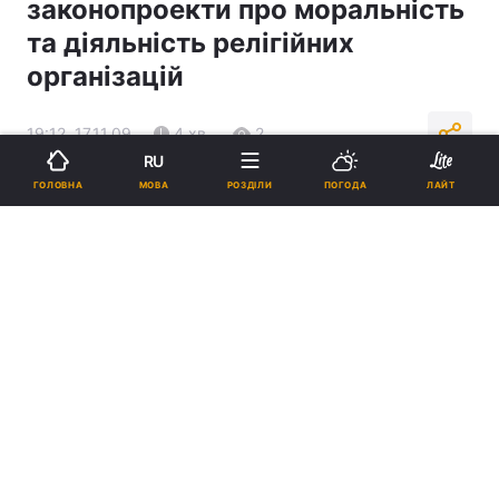
законопроекти про моральність
та діяльність релігійних
організацій
19:12, 17.11.09
4 хв.
2
RU
МОВА
ГОЛОВНА
РОЗДІЛИ
ПОГОДА
ЛАЙТ
Підпишіться на нас в Google
Реклама
ad