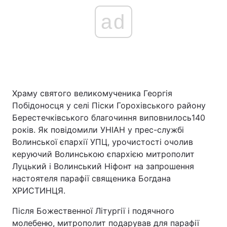
ad
Храму святого великомученика Георгія
Побідоносця у селі Піски Горохівського району
Берестечківського благочиння виповнилось140
років. Як повідомили УНІАН у прес-службі
Волинської єпархії УПЦ, урочистості очолив
керуючий Волинською єпархією митрополит
Луцький і Волинський Ніфонт на запрошення
настоятеля парафії священика Богдана
ХРИСТИНЦЯ.
Після Божественної Літургії і подячного
молебеню, митрополит подарував для парафії