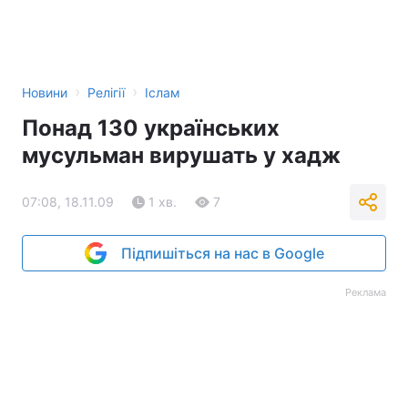
Тема оформлення
›
›
Новини
Релігії
Іслам
Понад 130 українських
мусульман вирушать у хадж
07:08, 18.11.09
1 хв.
7
Підпишіться на нас в Google
Реклама