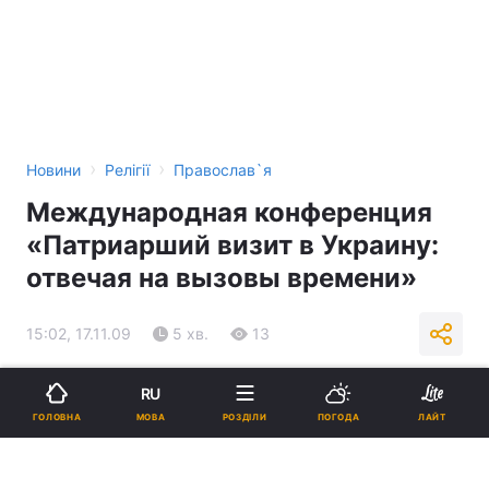
›
›
Новини
Релігії
Православ`я
Международная конференция
«Патриарший визит в Украину:
отвечая на вызовы времени»
15:02, 17.11.09
5 хв.
13
Підпишіться на нас в Google
RU
МОВА
ГОЛОВНА
РОЗДІЛИ
ПОГОДА
ЛАЙТ
Реклама