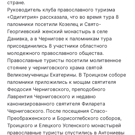
стране.
Руководитель клуба православного туризма
Лонгріди
«Одигитрия» рассказала, что во время тура 8
паломники посетили Козелец и Свято-
Відео з Youtube
Статті
Георгиевский женский монастырь в селе
Данивка, а в Чернигове к паломникам тура
Інтерв'ю
Думки
присоединились 8 участники областного
молодежного православного общества.
Архів
Вакансії
Православные туристы посетили молитвенное
стояние у черниговского храма святой
Контакти
Великомученицы Екатерины. В Троицком соборе
Послуги
паломники приложились к мощам святителя
Феодосия Черниговского, преподобного
Лаврентия Черниговского и недавно
канонизированного святителя Филарета
Черниговского. После посещения Спасо-
Преображенского и Борисоглебского соборов,
Троицкого и Елецкого Успенского монастырей
православные туристы спустились в Антониевы