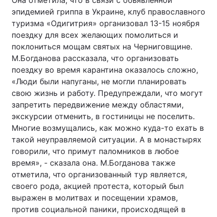
Она отметила, что в связи с объявленной
эпидемией гриппа в Украине, клуб православного
туризма «Одигитрия» организовал 13-15 ноября
поездку для всех желающих помолиться и
Головна
Війна
поклониться мощам святых на Черниговщине.
М.Богданова рассказала, что организовать
Україна
Політика
поездку во время карантина оказалось сложно,
«Люди были напуганы, не могли планировать
Економіка
Світ
свою жизнь и работу. Предупреждали, что могут
запретить передвижение между областями,
Спорт
Наука
экскурсии отменить, в гостиницы не поселить.
Техно і зв'язок
Лайт
Многие возмущались, как можно куда-то ехать в
такой неуправляемой ситуации. А в монастырях
Зброя
Інциденти
говорили, что примут паломников в любое
время», - сказала она. М.Богданова также
Здоров'я
Туризм
отметила, что организованный тур является,
своего рода, акцией протеста, который был
Цікавинки
Погода
выражен в молитвах и посещении храмов,
против социальной паники, происходящей в
Екологія
Регіони