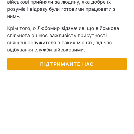
військові прийняли за людину, яка добре їх
розуміє і відразу були готовими працювати з
ним».
Крім того, о Любомир відзначив, що військова
спільнота оцінює важливість присутності
священнослужителя в таких місцях, під час
відбування служби військовими.
ПІДТРИМАЙТЕ НАС