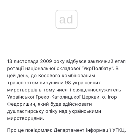
ad
13 листопада 2009 року відбувся заключний етап
ротації національної складової “УкрПолбату”. В
цей день, до Косового комбінованим
транспортом вирушили 98 українських
миротворців в тому числі і священнослужитель
Української Греко-Католицької Церкви, о. Ігор
Федоришин, який буде здійснювати
душпастирську опіку над українськими
миротворцями.
Про це повідомляє Департамент інформації УГКЦ.