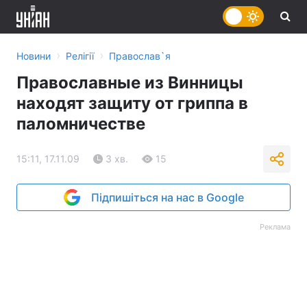
›
›
Новини
Релігії
Православ`я
Православные из Винницы
находят защиту от гриппа в
паломничестве
15:11, 17.11.09
3 хв.
15
Підпишіться на нас в Google
Реклама