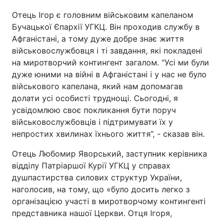
Отець Ігор є головним військовим капеланом
Бучацької Єпархії УГКЦ. Він проходив службу в
Афганістані, а тому дуже добре знає життя
військовослужбовця і ті завдання, які покладені
на миротворчий контингент загалом. “Усі ми були
дуже юними на війні в Афганістані і у нас не було
військового капелана, який нам допомагав
долати усі особисті труднощі. Сьогодні, я
усвідомлюю своє покликання бути поруч
військовослужбовців і підтримувати їх у
непростих хвилинах їхнього життя”, - сказав він.
Отець Любомир Яворський, заступник керівника
відділу Патріаршої Курії УГКЦ у справах
душпастирства силових структур України,
наголосив, на тому, що «було досить легко з
організацією участі в миротворчому контингенті
представника нашої Церкви. Отця Ігоря,