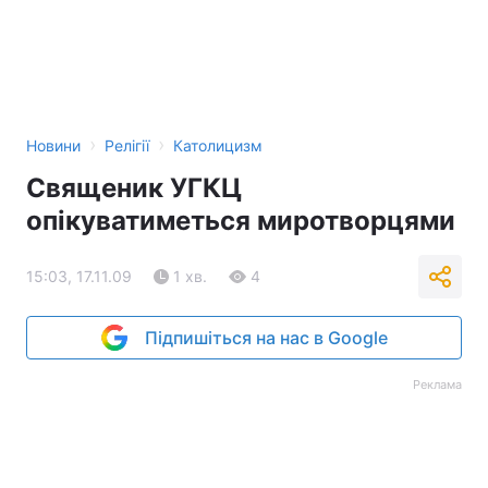
›
›
Новини
Релігії
Католицизм
Священик УГКЦ
опікуватиметься миротворцями
15:03, 17.11.09
1 хв.
4
Підпишіться на нас в Google
Реклама