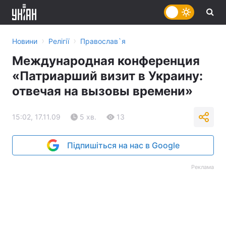
›
›
Новини
Релігії
Православ`я
Международная конференция
«Патриарший визит в Украину:
отвечая на вызовы времени»
15:02, 17.11.09
5 хв.
13
Підпишіться на нас в Google
Реклама