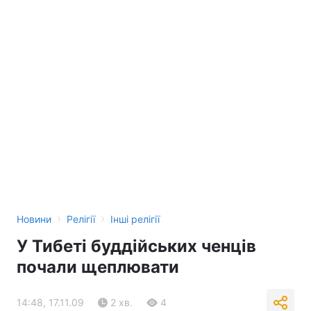
›
›
Новини
Релігії
Інші релігії
У Тибеті буддійських ченців
почали щеплювати
14:48, 17.11.09
2 хв.
4