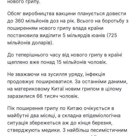
нового грипу.
Обсяг виробництва вакцини планується довести
до 360 мільйонів доз на рік. Всього на боротьбу з
поширенням нового грипу влада країни
постановила виділити 5 мільярдів юанів (725
мільйонів доларів).
До теперішнього часу від нового грипу в країні
щеплено вже понад 15 мільйонів чоловік.
Не зважаючи на зусилля уряду, інфекція
продовжує поширюватися. За останніми даними,
на материковому Китаї новим грипом в цілому
заразилися 66 тисяч чоловік.
Пік поширення грипу по Китаю очікується в
майбутні два місяці, а складна епідеміологічна
ситуація збережеться аж до кінця березня,
стверджують медики. З найбільш песимістичним