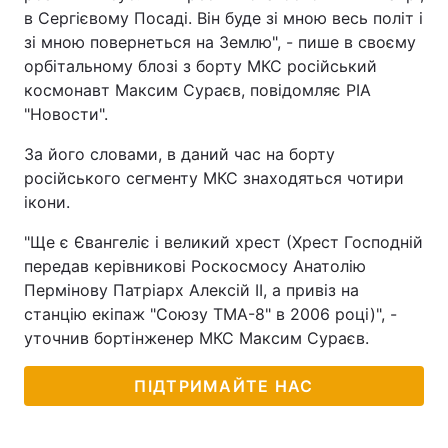
в Сергієвому Посаді. Він буде зі мною весь політ і
зі мною повернеться на Землю", - пише в своєму
орбітальному блозі з борту МКС російський
космонавт Максим Сураєв, повідомляє РІА
"Новости".
За його словами, в даний час на борту
російського сегменту МКС знаходяться чотири
ікони.
"Ще є Євангеліє і великий хрест (Хрест Господній
передав керівникові Роcкосмосу Анатолію
Пермінову Патріарх Алексій II, а привіз на
станцію екіпаж "Союзу ТМА-8" в 2006 році)", -
уточнив бортінженер МКС Максим Сураєв.
ПІДТРИМАЙТЕ НАС