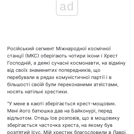
ad
Російський сегмент Міжнародної космічної
станції (МКС) оберігають чотири ікони і Хрест
Господній, а деякі сучасні космонавти, на відміну
від своїх знаменитих попередників, що
перебували в рядах комуністичної партії і в
більшості своїй були переконаними атеїстами,
носять натільні хрестики.
"У мене в каюті зберігається крест-мощовик.
Мені його батюшка дав на Байконурі, перед
відльотом. Отець Іов розповів, що в мощовику
зберігається часточка хреста, на якому був
розп’ятий Ісус. Мій хрестик благословили в Лаврі,