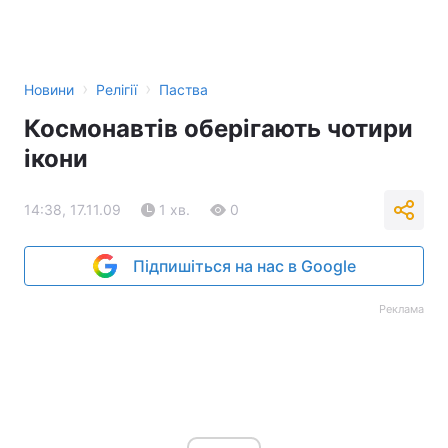
›
›
Новини
Релігії
Паства
Космонавтів оберігають чотири
ікони
14:38, 17.11.09
1 хв.
0
Підпишіться на нас в Google
Реклама