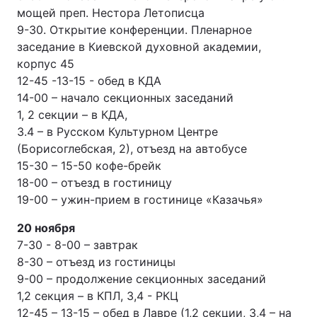
мощей преп. Нестора Летописца
Лонгріди
9-30. Открытие конференции. Пленарное
заседание в Киевской духовной академии,
корпус 45
Відео з Youtube
Статті
12-45 -13-15 - обед в КДА
14-00 – начало секционных заседаний
Інтерв'ю
Думки
1, 2 секции – в КДА,
Архів
Вакансії
3.4 – в Русском Культурном Центре
(Борисоглебская, 2), отъезд на автобусе
Контакти
15-30 – 15-50 кофе-брейк
18-00 – отъезд в гостиницу
Послуги
19-00 – ужин-прием в гостинице «Казачья»
20 ноября
7-30 - 8-00 – завтрак
8-30 – отъезд из гостиницы
9-00 – продолжение секционных заседаний
1,2 секция – в КПЛ, 3,4 - РКЦ
12-45 – 13-15 – обед в Лавре (1,2 секции, 3,4 – на