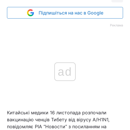
Підпишіться на нас в Google
Реклама
ad
Китайські медики 16 листопада розпочали
вакцинацію ченців Тибету від вірусу A/H1N1,
повідомляє РІА “Новости” з посиланням на