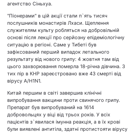
агентство Сіньхуа.
"Піонерами" в цій акції стали п`ять тисяч
послушників монастирів Лхаси. Щеплення
служителям культу робляться на добровільній
основі після лекції про серйозну епідеміологічну
ситуацію в регіоні. Саме у Тибеті був
зафіксований перший випадок летального
результату від нового грипу: 4 жовтня там від
цього захворювання померла 18-річна дівчина. З
тих пір в КНР зареєстровано вже 43 смерті від
вірусу A/H1N1.
Китай першим в світі завершив клінічні
випробування вакцини проти свинячого грипу.
Препарат був випробуваний на 1614
добровольцях у віці від трьох років. У всіх
пацієнтів з`явилася імунна реакція, а в їх крові
були виявлені антитіла, здатні протистояти вірусу