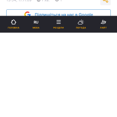
Підпишіться на нас в Google
RU
Реклама
МОВА
ГОЛОВНА
РОЗДІЛИ
ПОГОДА
ЛАЙТ
ad
З благословення Блаженнішого Митрополита
Київського і всієї України Володимира відбулося