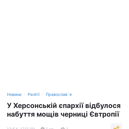
›
›
Новини
Релігії
Православ`я
У Херсонській єпархії відбулося
набуття мощів черниці Євтропії
13:54, 17.11.09
1 хв.
1