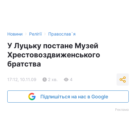
›
›
Новини
Релігії
Православ`я
У Луцьку постане Музей
Хрестовоздвиженського
братства
17:12, 10.11.09
2 хв.
4
Підпишіться на нас в Google
Реклама