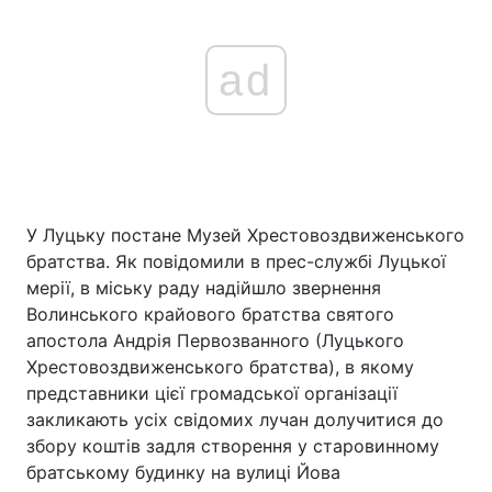
ad
У Луцьку постане Музей Хрестовоздвиженського
братства. Як повідомили в прес-службі Луцької
мерії, в міську раду надійшло звернення
Волинського крайового братства святого
апостола Андрія Первозванного (Луцького
Хрестовоздвиженського братства), в якому
представники цієї громадської організації
закликають усіх свідомих лучан долучитися до
збору коштів задля створення у старовинному
братському будинку на вулиці Йова