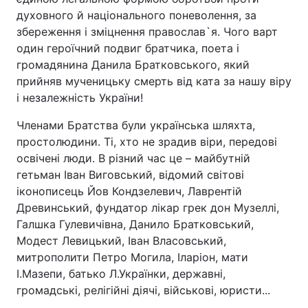
духовного й національного поневолення, за
збереження і зміцнення православ`я. Чого варт
один героїчний подвиг братчика, поета і
громадянина Данила Братковського, який
прийняв мученицьку смерть від ката за нашу віру
і незалежність України!
Членами Братства були українська шляхта,
простолюдини. Ті, хто не зрадив віри, передові
освічені люди. В різний час це – майбутній
гетьман Іван Виговський, відомий світові
іконописець Йов Кондзелевич, Лаврентій
Древинський, фундатор лікар грек дон Музеллі,
Галшка Гулевичівна, Данило Братковський,
Модест Левицький, Іван Власовський,
митрополити Петро Могила, Іларіон, мати
І.Мазепи, батько Л.Українки, державні,
громадські, релігійні діячі, військові, юристи...