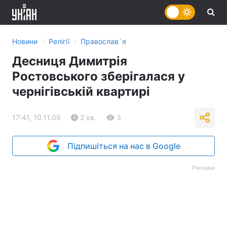
›
›
Новини
Релігії
Православ`я
Десниця Димитрія
Ростовського зберігалася у
чернігівській квартирі
17:41, 10.11.09
2 хв.
3
Підпишіться на нас в Google
Реклама