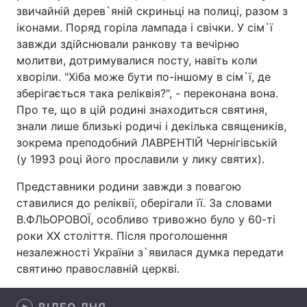
звичайній дерев`яній скриньці на полиці, разом з
іконами. Поряд горіла лампада і свічки. У сім`ї
завжди здійснювали ранкову та вечірню
Головна
Війна
молитви, дотримувалися посту, навіть коли
хворіли. "Хіба може бути по-іншому в сім`ї, де
Україна
Політика
зберігається така реліквія?", - переконана вона.
Про те, що в цій родині знаходиться святиня,
Економіка
Світ
знали лише близькі родичі і декілька священиків,
зокрема преподобний ЛАВРЕНТІЙ Чернігівській
Спорт
Наука
(у 1993 році його прославили у лику святих).
Техно і зв'язок
Лайт
Представники родини завжди з повагою
ставилися до реліквії, оберігали її. За словами
Зброя
Інциденти
В.ФЛЬОРОВОЇ, особливо тривожно було у 60-ті
роки ХХ століття. Після проголошення
Здоров'я
Туризм
незалежності України з`явилася думка передати
святиню православній церкві.
Цікавинки
Погода
Екологія
Регіони