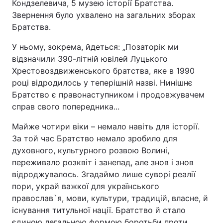
Кондзелевича, 5 музею історії Братства.
Звернення було ухвалено на загальних зборах
Братства.
У ньому, зокрема, йдеться: „Позаторік ми
відзначили 390-літній ювілей Луцького
Хрестовоздвиженського братства, яке в 1990
році відродилось у теперішній назві. Нинішнє
Братство є правонаступником і продовжувачем
справ свого попередника...
Майже чотири віки – немало навіть для історії.
За той час Братство немало зробило для
духовного, культурного розвою Волині,
переживало розквіт і занепад, але знов і знов
відроджувалось. Згадаймо лише суворі реалії
пори, украй важкої для українського
православ`я, мови, культури, традицій, власне, й
існування титульної нації. Братство й стало
єдиною легальною формою боротьби проти