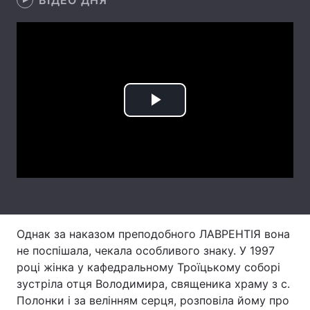
ВІДЕО ДНЯ
Лонгріди
Відео з Youtube
Статті
Інтерв'ю
Думки
Play
Архів
Вакансії
Video
Контакти
Послуги
Однак за наказом преподобного ЛАВРЕНТІЯ вона
не поспішала, чекала особливого знаку. У 1997
році жінка у кафедральному Троїцькому соборі
зустріла отця Володимира, священика храму з с.
Полонки і за велінням серця, розповіла йому про