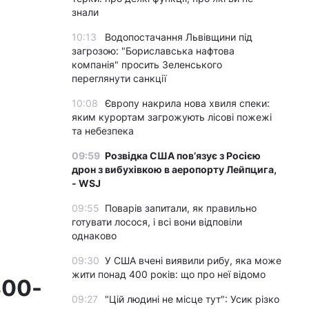
знали
10:13
Водопостачання Львівщини під
загрозою: "Бориславська нафтова
компанія" просить Зеленського
переглянути санкції
10:08
Європу накрила нова хвиля спеки:
яким курортам загрожують лісові пожежі
та небезпека
09:59
Розвідка США пов’язує з Росією
дрон з вибухівкою в аеропорту Лейпцига,
- WSJ
09:55
Поварів запитали, як правильно
готувати лосося, і всі вони відповіли
однаково
09:30
У США вчені виявили рибу, яка може
жити понад 400 років: що про неї відомо
300-
09:27
"Цій людині не місце тут": Усик різко