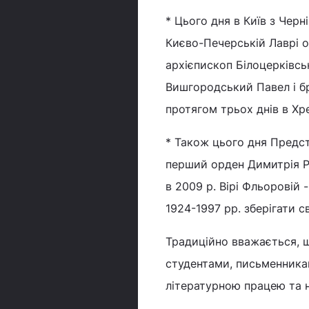
* Цього дня в Київ з Чер
Києво-Печерській Лаврі 
архієпископ Білоцерківс
Вишгородський Павел і бр
протягом трьох днів в Х
* Також цього дня Пред
перший орден Димитрія 
в 2009 р. Вірі Фльоровій
1924-1997 рр. зберігати с
Традиційно вважається, 
студентами, письменникам
літературною працею та 