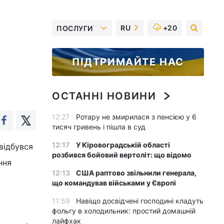
RU
+20
ПОСЛУГИ
ПІДТРИМАЙТЕ НАС
ОСТАННІ НОВИНИ
12:27
Ротару не змирилася з пенсією у 6
тисяч гривень і пішла в суд
12:17
У Кіровоградській області
відбувся
розбився бойовий вертоліт: що відомо
ння
12:13
США раптово звільнили генерала,
що командував військами у Європі
11:59
Навіщо досвідчені господині кладуть
фольгу в холодильник: простий домашній
лайфхак