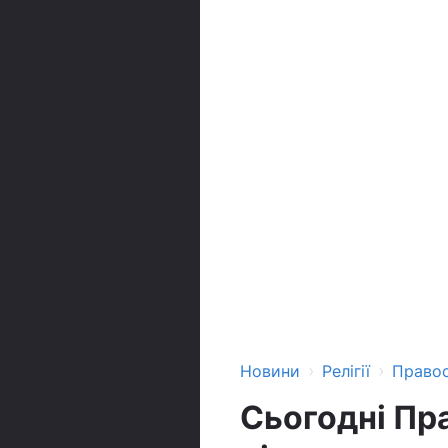
›
›
Новини
Релігії
Право
Сьогодні Пр