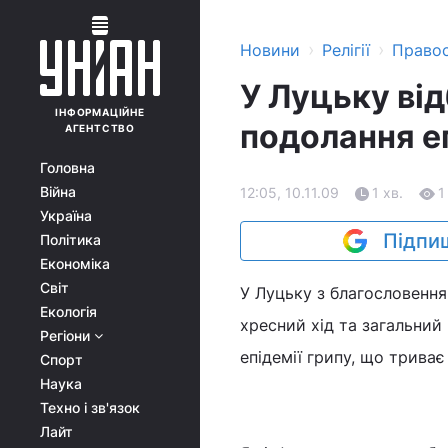
›
›
Новини
Релігії
Право
У Луцьку від
ІНФОРМАЦІЙНЕ
подолання еп
АГЕНТСТВО
Головна
Війна
12:05, 10.11.09
1 хв.
1
Україна
Підпиш
Політика
Економіка
Світ
У Луцьку з благословення
Екологія
хресний хід та загальни
Регіони
епідемії грипу, що триває
Спорт
Наука
Техно і зв'язок
Лайт