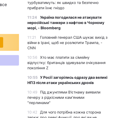
турбуватимуть: як швидко та безпечно
 все
прибрати їхнє гніздо
11:24
Україна погодилася не атакувати
неросійські танкери з нафтою в Чорному
морі, - Bloomberg
11:21
Головний генерал США шукає вихід з
війни в Ірані, щоб не розлютити Трампа, -
CNN
10:56
Хто має платити за сімейну
відпустку: британців здивували очікування
покоління Z
10:55
У Росії загорілись одразу два великі
НПЗ після атаки українських дронів
10:49
Під джунглями В'єтнаму виявили
печеру з рідкісними кам'яними
"перлинами"
10:42
Для чого потрібна кожна сторона
терки: про деякі функції, про які ви не