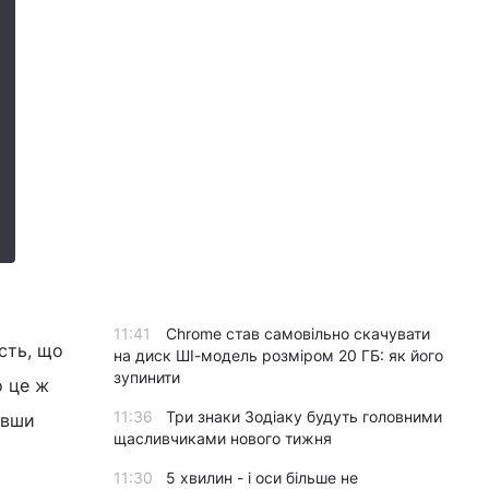
11:41
Chrome став самовільно скачувати
сть, що
на диск ШІ-модель розміром 20 ГБ: як його
зупинити
о це ж
11:36
Три знаки Зодіаку будуть головними
авши
щасливчиками нового тижня
11:30
5 хвилин - і оси більше не