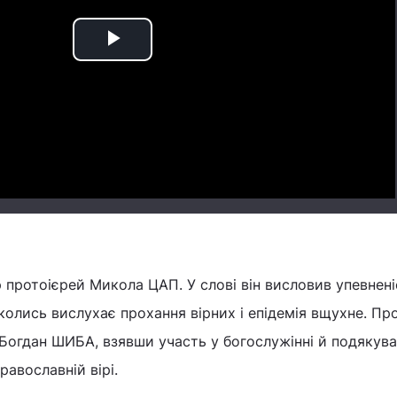
Play
Video
протоієрей Микола ЦАП. У слові він висловив упевнені
 колись вислухає прохання вірних і епідемія вщухне. Пр
 Богдан ШИБА, взявши участь у богослужінні й подякув
равославній вірі.