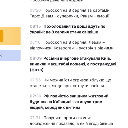
08:20
Гороскоп на 8 серпня за картами
Таро: Дівам - суперечки, Ракам - емоції
08:15
Похолодання та дощі йдуть по
Україні: де 8 серпня стане свіжіше
08:10
Гороскоп на 8 серпня: Левам –
відпочинок, Козерогам – зустріч з рідними
k
08:09
Росіяни вчергове атакували Київ:
виникли масштабні пожежі, є постраждалі
(фото)
07:55
Чи можна їсти огризок яблука: що
станеться, якщо проковтнути насіння
07:36
РФ повністю знищила житловий
будинок на Київщині: загинуло троє
людей, серед них дитина
07:31
Полуниця проти лохини:
дослідження показало, в якій ягоді більше