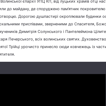
Волинської єпархії УПЦ КП, від луцьких храмів отці нас
или до майдану, де споруджено пам’ятник покровителю
дотворцю. Дорогою душпастирі окроплювали будинки о
охальними приспівами, зверненими до Спасителя, Божо
мучеників Димитрія Солунського і Пантелеймона Цілите
каря Печерського, всіх волинських святих. Духовенств
ятої Трійці урочисто принесло сюди ковчежець із час
ятителя.