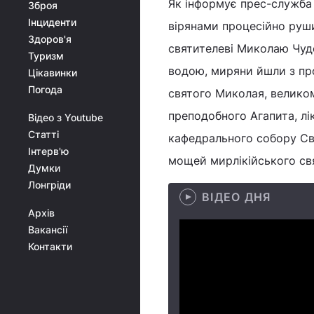
Як інформує прес-служба 
Зброя
Інциденти
вірянами процесійно руш
Здоров'я
святителеві Миколаю Чу
Туризм
водою, миряни йшли з пр
Цікавинки
Погода
святого Миколая, велико
преподобного Агапита, лі
Відео з Youtube
Статті
кафедрального собору Св
Інтерв'ю
мощей мирлікійського св
Думки
Лонгріди
ВІДЕО ДНЯ
Архів
Вакансії
Контакти