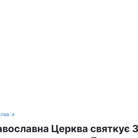
слав`я
авославна Церква святкує 