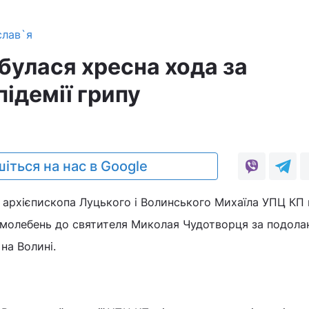
слав`я
булася хресна хода за
ідемії грипу
іться на нас в Google
 архієпископа Луцького і Волинського Михаїла УПЦ КП 
й молебень до святителя Миколая Чудотворця за подола
 на Волині.