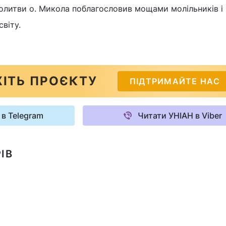
олитви о. Микола поблагословив мощами молільників і
віту.
ІТЬ ПРОЄКТУ
ПІДТРИМАЙТЕ НАС
 в Telegram
Читати УНІАН в Viber
ІВ