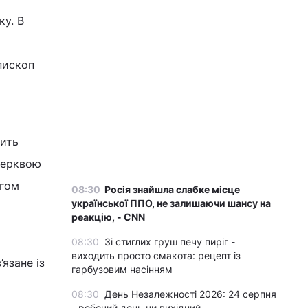
ку. В
пископ
ить
Церквою
ягом
08:30
Росія знайшла слабке місце
української ППО, не залишаючи шансу на
реакцію, - CNN
08:30
Зі стиглих груш печу пиріг -
виходить просто смакота: рецепт із
язане із
гарбузовим насінням
08:30
День Незалежності 2026: 24 серпня
- робочий день чи вихідний