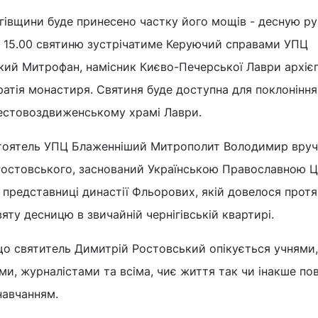
нігівщини буде принесено частку його мощів - десную ру
о 15.00 святиню зустрічатиме Керуючий справами УПЦ
ький Митрофан, намісник Києво-Печерської Лаври архіє
атія монастиря. Святиня буде доступна для поклоніння
рестовоздвиженському храмі Лаври.
стоятель УПЦ Блаженніший Митрополит Володимир вруч
Ростовського, заснований Українською Православною 
 - представниці династії Фльорових, якій довелося прот
вяту десницю в звичайній чернігівській квартирі.
що святитель Димитрій Ростовський опікується учнями,
и, журналістами та всіма, чиє життя так чи інакше пов’
навчанням.