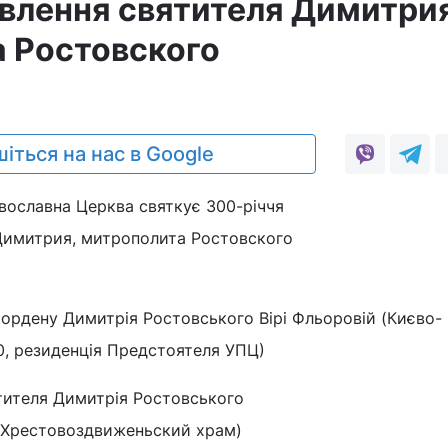
авлення святителя Димитри
 Ростовского
іться на нас в Google
вославна Церква святкує 300-річчя
Димитрия, митрополита Ростовского
 ордену Димитрія Ростовського Вірі Фльоровій (Києво-
0, резиденція Предстоятеля УПЦ)
ятителя Димитрія Ростовського
 Хрестовоздвиженьский храм)