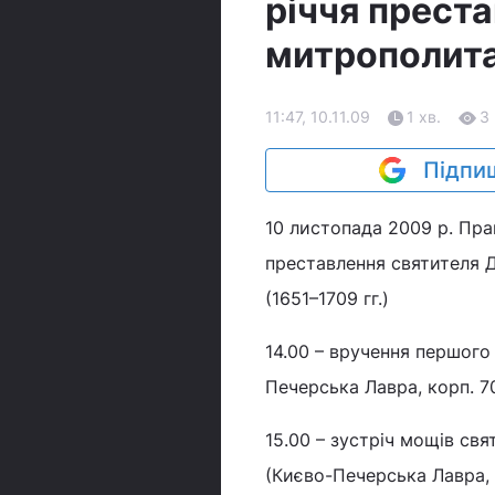
річчя прест
митрополита
11:47, 10.11.09
1 хв.
3
Підпиш
10 листопада 2009 р. Пра
преставлення святителя 
(1651–1709 гг.)
14.00 – вручення першого
Печерська Лавра, корп. 7
15.00 – зустріч мощів св
(Києво-Печерська Лавра,