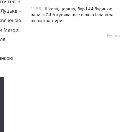
тоятелі з
11:55
Школа, церква, бар і 44 будинки:
 Луцька –
пара зі США купила ціле село в Іспанії за
свяченою
ціною квартири
ї Матері,
Реклама
ля,
о
тинкою