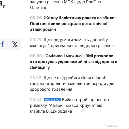
я,
засудив рішення МОК щодо Росії на
Олімпіаді
09:26
Жодну балістичну ракету не збили:
Повітряні сили розкрили деталі нічної
атаки росіян
09:25
Що придумати замість дверей у
кімнату: 4 оригінальні та недорогі рішення
08:59
"Сміливо і мужньо": ЗМІ розкрили,
хто врятував український літак від дрона в
Лейпцигу
08:58
Що не слід робити після вечері:
гастроентерологи назвали три поради для
здорового травлення
08:34
Вийшов трейлер нового
ОНОВЛЕНО
римейку "Афери Томаса Крауна" від
Майкла Б. Джордана
Реклама