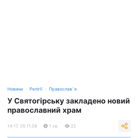
›
›
Новини
Релігії
Православ`я
У Святогірську закладено новий
православний храм
14:17, 05.11.09
1 хв.
22