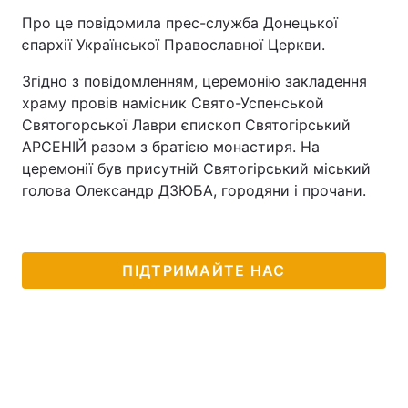
Про це повідомила прес-служба Донецької
єпархії Української Православної Церкви.
Згідно з повідомленням, церемонію закладення
храму провів намісник Свято-Успенськой
Святогорської Лаври єпископ Святогірський
АРСЕНІЙ разом з братією монастиря. На
церемонії був присутній Святогірський міський
голова Олександр ДЗЮБА, городяни і прочани.
ПІДТРИМАЙТЕ НАС