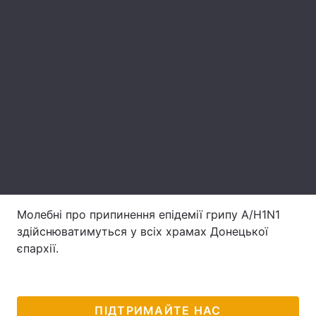
Лонгріди
Відео з Youtube
Статті
Інтерв'ю
Думки
Архів
Вакансії
Контакти
Послуги
Молебні про припинення епідемії грипу A/H1N1
здійснюватимуться у всіх храмах Донецької
єпархії.
ПІДТРИМАЙТЕ НАС