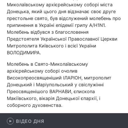
Миколаївському архієрейському соборі міста
Донецька, який цього дня відзначає своє друге
престольне свято, був відслужений молебень про
Головна
Війна
припинення в Україні епідемії грипу A/Н1N1.
Молебень відбувся з благословення
Україна
Політика
Предстоятеля Української Православної Церкви
Митрополита Київського і всієї України
Економіка
Світ
ВОЛОДИМИРА.
Спорт
Наука
Молебень в Свято-Миколаївському
архієрейському соборі очолив
Техно і зв'язок
Лайт
Високопреосвященіший ІЛАРІОН, митрополит
Донецький і Маріупольський у свіслужінні
Зброя
Інциденти
Преосвященішого ВАРНАВИ, єпископа
Макіївського, вікарія Донецької єпархії, і
Здоров'я
Туризм
соборного духовенства.
Цікавинки
Погода
ВІДЕО ДНЯ
Екологія
Регіони