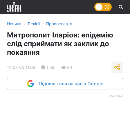
›
›
Новини
Релігії
Православ`я
Митрополит Іларіон: епідемію
слід сприймати як заклик до
покаяння
14:27, 05.11.09
1 хв.
84
Підпишіться на нас в Google
Реклама