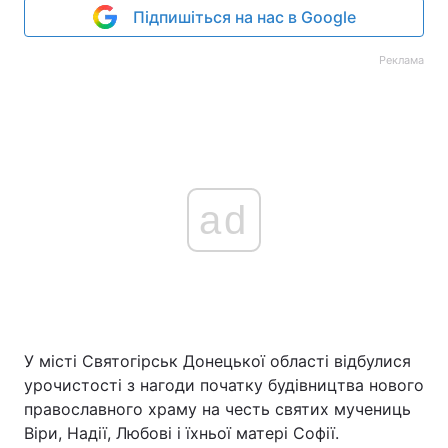
Підпишіться на нас в Google
Реклама
ad
У місті Святогірськ Донецької області відбулися
урочистості з нагоди початку будівництва нового
православного храму на честь святих мучениць
Віри, Надії, Любові і їхньої матері Софії.