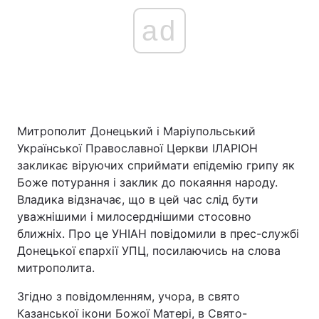
ad
Митрополит Донецький і Маріупольський
Української Православної Церкви ІЛАРІОН
закликає віруючих сприймати епідемію грипу як
Боже потурання і заклик до покаяння народу.
Владика відзначає, що в цей час слід бути
уважнішими і милосерднішими стосовно
ближніх. Про це УНІАН повідомили в прес-службі
Донецької єпархії УПЦ, посилаючись на слова
митрополита.
Згідно з повідомленням, учора, в свято
Казанської ікони Божої Матері, в Свято-