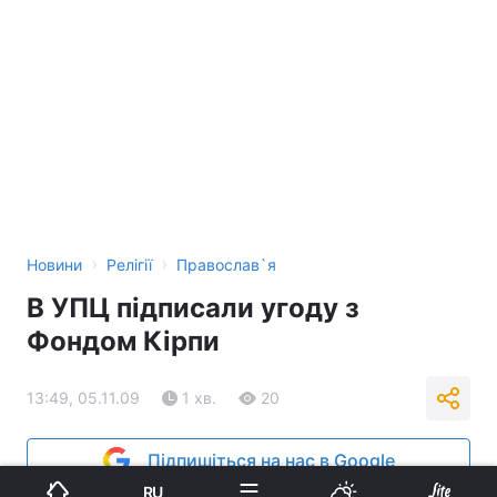
›
›
Новини
Релігії
Православ`я
В УПЦ підписали угоду з
Фондом Кірпи
13:49, 05.11.09
1 хв.
20
Підпишіться на нас в Google
RU