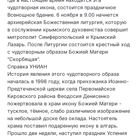
где в настоящее время находится эта
чудотворная икона, состоится праздничное
Всенощное бдение. 6 ноября в 9.00 начнется
архиерейская Божественная литургия, которую
Головна
Війна
в сослужении крымского духовенства совершит
митрополит Симферопольский и Крымский
Україна
Політика
Лазарь. После Литургии состоится крестный ход
с чудотворным образом Божией Матери
Економіка
Світ
"Скорбящая".
Справка УНИАН
Спорт
Наука
История явления этого чудотворного образа
Техно і зв'язок
Лайт
началась в 1998 году, когда прихожанка Иоанно-
Предтеченской церкви села Первомайское
Зброя
Інциденти
Кировского района Феодосия Денисенко
пожертвовала в храм икону Божией Матери -
Здоров'я
Туризм
тусклое, тёмное, слабо различимое изображение
на небольшой доске без оклада. Настоятель
Цікавинки
Погода
храма поставил подаренную икону в алтарь.
Прошло две недели, наступил праздник Успения
Екологія
Регіони