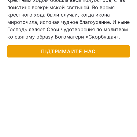
крестным ходом обошла весь полуостров, став
поистине всекрымской святыней. Во время
крестного хода были случаи, когда икона
мироточила, источая чудное благоухание. И ныне
Господь являет Свои чудотворения по молитвам
ко святому образу Богоматери «Скорбящая».
ПІДТРИМАЙТЕ НАС