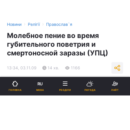
›
›
Новини
Релігії
Православ`я
Молебное пение во время
губительного поветрия и
смертоносной заразы (УПЦ)
13:34, 03.11.09
14 хв.
1166
Підпишіться на нас в Google
RU
МОВА
ГОЛОВНА
РОЗДІЛИ
ПОГОДА
ЛАЙТ
Реклама