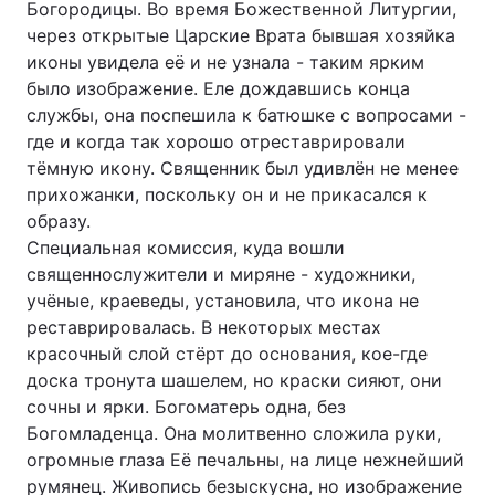
Богородицы. Во время Божественной Литургии,
через открытые Царские Врата бывшая хозяйка
Лонгріди
иконы увидела её и не узнала - таким ярким
было изображение. Еле дождавшись конца
Відео з Youtube
Статті
службы, она поспешила к батюшке с вопросами -
где и когда так хорошо отреставрировали
Інтерв'ю
Думки
тёмную икону. Священник был удивлён не менее
прихожанки, поскольку он и не прикасался к
Архів
Вакансії
образу.
Специальная комиссия, куда вошли
Контакти
священнослужители и миряне - художники,
Послуги
учёные, краеведы, установила, что икона не
реставрировалась. В некоторых местах
красочный слой стёрт до основания, кое-где
доска тронута шашелем, но краски сияют, они
сочны и ярки. Богоматерь одна, без
Богомладенца. Она молитвенно сложила руки,
огромные глаза Её печальны, на лице нежнейший
румянец. Живопись безыскусна, но изображение