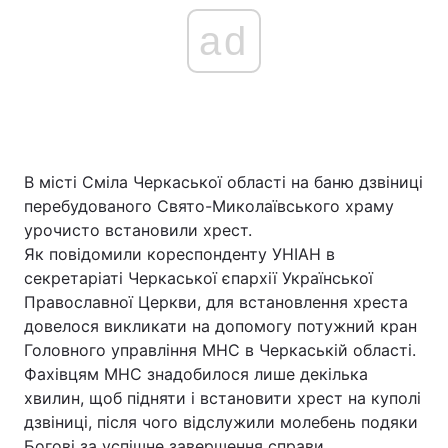
ad
В місті Сміла Черкаської області на баню дзвіниці
перебудованого Свято-Миколаївського храму
урочисто встановили хрест.
Як повідомили кореспонденту УНІАН в
секретаріаті Черкаської єпархії Української
Православної Церкви, для встановлення хреста
довелося викликати на допомогу потужний кран
Головного управління МНС в Черкаській області.
Фахівцям МНС знадобилося лише декілька
хвилин, щоб підняти і встановити хрест на куполі
дзвіниці, після чого відслужили молебень подяки
Богові за успішне завершення справи.