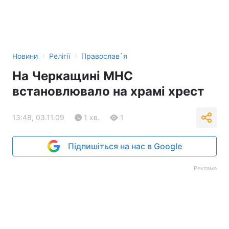
›
›
Новини
Релігії
Православ`я
На Черкащині МНС
встановлювало на храмі хрест
13:48, 03.11.09
1 хв.
1
Підпишіться на нас в Google
Реклама