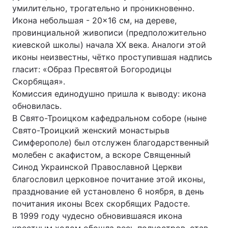
умилительно, трогательно и проникновенно.
Тема оформлення
Икона небольшая - 20×16 см, на дереве,
провинциальной живописи (предположительно
киевской школы) начала ХХ века. Аналоги этой
иконы неизвестны, чётко проступившая надпись
гласит: «Образ Пресвятой Богородицы
Скорбящая».
Комиссия единодушно пришла к выводу: икона
обновилась.
В Свято-Троицком кафедральном соборе (ныне
Свято-Троицкий женский монастырьв
Симферополе) был отслужен благодарственный
молебен с акафистом, а вскоре Священный
Синод Украинской Православной Церкви
благословил церковное почитание этой иконы,
празднование ей установлено 6 ноября, в день
почитания иконы Всех скорбящих Радосте.
В 1999 году чудесно обновившаяся икона