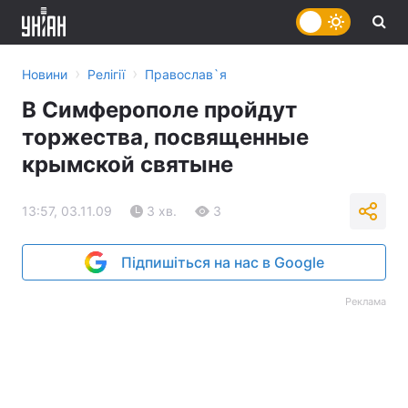
›
›
Новини
Релігії
Православ`я
В Симферополе пройдут
торжества, посвященные
крымской святыне
13:57, 03.11.09
3 хв.
3
Підпишіться на нас в Google
Реклама