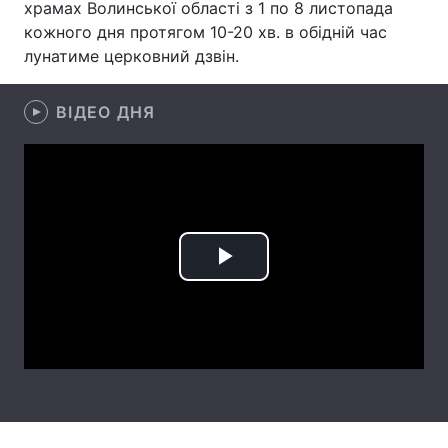
храмах Волинської області з 1 по 8 листопада
кожного дня протягом 10-20 хв. в обідній час
лунатиме церковний дзвін.
Головна
Війна
ВІДЕО ДНЯ
Україна
Політика
Економіка
Світ
Спорт
Наука
Техно і зв'язок
Лайт
Play
Зброя
Інциденти
Video
Здоров'я
Туризм
Цікавинки
Погода
Екологія
Регіони