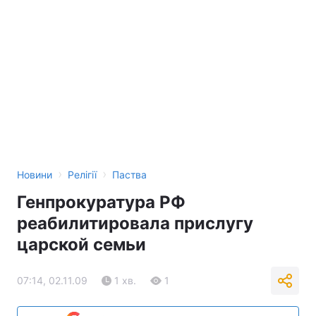
›
›
Новини
Релігії
Паства
Генпрокуратура РФ
реабилитировала прислугу
царской семьи
07:14, 02.11.09
1 хв.
1