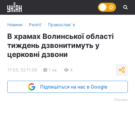
›
›
Новини
Релігії
Православ`я
В храмах Волинської області
тиждень дзвонитимуть у
церковні дзвони
11:53, 02.11.09
1 хв.
4
Підпишіться на нас в Google
Реклама