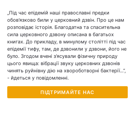
Лонгріди
„Під час епідемій наші православні предки
обов’язково били у церковний дзвін. Про це нам
розповідає історія. Благодатна та спасительна
Відео з Youtube
Статті
сила церковного дзвону описана в багатьох
книгах. До прикладу, в минулому столітті під час
Інтерв'ю
Думки
епідемії тифу, там, де дзвонили у дзвони, його не
Архів
Вакансії
було. Згодом вчені з’ясували фізичну природу
цього явища: вібрації звуку церковних дзвонів
Контакти
чинять руйнівну дію на хвороботворні бактерії...”,
- йдеться у повідомленні.
Послуги
ПІДТРИМАЙТЕ НАС