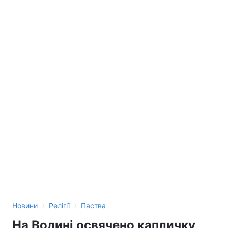
›
›
Новини
Релігії
Паства
На Волині освячено капличку