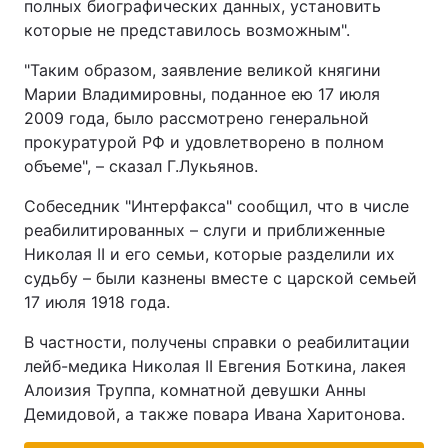
полных биографических данных, установить
которые не представилось возможным".
"Таким образом, заявление великой княгини
Марии Владимировны, поданное ею 17 июля
2009 года, было рассмотрено генеральной
прокуратурой РФ и удовлетворено в полном
объеме", – сказал Г.Лукьянов.
Собеседник "Интерфакса" сообщил, что в числе
реабилитированных – слуги и приближенные
Николая II и его семьи, которые разделили их
судьбу – были казнены вместе с царской семьей
17 июля 1918 года.
В частности, получены справки о реабилитации
лейб-медика Николая II Евгения Боткина, лакея
Алоизия Труппа, комнатной девушки Анны
Демидовой, а также повара Ивана Харитонова.