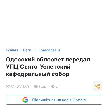
›
›
Новини
Релігії
Православ`я
Одесский облсовет передал
УПЦ Свято-Успенский
кафедральный собор
00:01, 01.11.09
1 хв.
2
Підпишіться на нас в Google