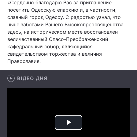
«Сердечно благодарю Вас за приглашение
посетить Одесскую епархию и, в частности,
славный город Одессу. С радостью узнал, что
ныне заботами Вашего Высокопреосвященства
Головна
Війна
здесь, на историческом месте восстановлен
величественный Спасо-Преображенский
Україна
Політика
кафедральный собор, являющийся
Економіка
Світ
свидетельством торжества и величия
Православия.
Спорт
Наука
ВІДЕО ДНЯ
Техно і зв'язок
Лайт
Зброя
Інциденти
Здоров'я
Туризм
Цікавинки
Погода
Play
Екологія
Регіони