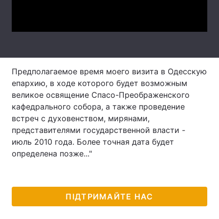
Video
Лонгріди
Відео з Youtube
Статті
Інтерв'ю
Думки
Предполагаемое время моего визита в Одесскую
епархию, в ходе которого будет возможным
Архів
Вакансії
великое освящение Спасо-Преображенского
кафедрального собора, а также проведение
Контакти
встреч с духовенством, мирянами,
представителями государственной власти -
Послуги
июль 2010 года. Более точная дата будет
определена позже..."
ПІДТРИМАЙТЕ НАС