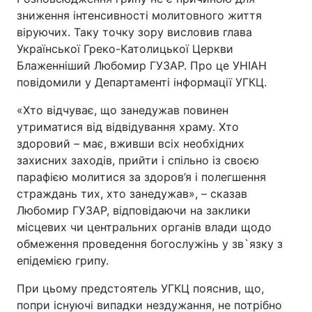
зниження інтенсивності молитовного життя
віруючих. Таку точку зору висловив глава
Української Греко-Католицької Церкви
Блаженніший Любомир ГУЗАР. Про це УНІАН
повідомили у Департаменті інформації УГКЦ.
«Хто відчуває, що занедужав повинен
утриматися від відвідування храму. Хто
здоровий – має, вживши всіх необхідних
захисних заходів, прийти і спільно із своєю
парафією молитися за здоров’я і полегшення
страждань тих, хто занедужав», – сказав
Любомир ГУЗАР, відповідаючи на заклики
місцевих чи центральних органів влади щодо
обмеження проведення богослужінь у зв`язку з
епідемією грипу.
При цьому предстоятель УГКЦ пояснив, що,
попри існуючі випадки нездужання, не потрібно