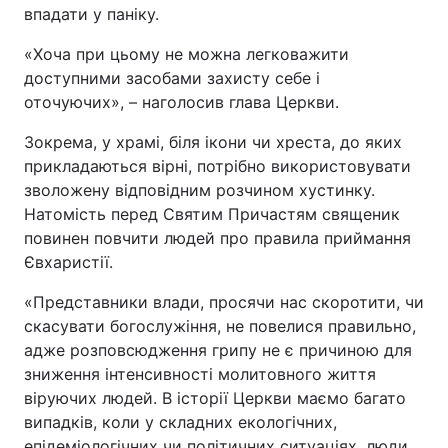
впадати у паніку.
«Хоча при цьому не можна легковажити
доступними засобами захисту себе і
оточуючих», – наголосив глава Церкви.
Зокрема, у храмі, біля ікони чи хреста, до яких
прикладаються вірні, потрібно використовувати
зволожену відповідним розчином хустинку.
Натомість перед Святим Причастям священик
повинен повчити людей про правила приймання
Євхаристії.
«Представники влади, просячи нас скоротити, чи
скасувати богослужіння, не повелися правильно,
адже розповсюдження грипу не є причиною для
зниження інтенсивності молитовного життя
віруючих людей. В історії Церкви маємо багато
випадків, коли у складних екологічних,
епідеміологічних чи політичних ситуаціях, люди