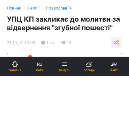
›
›
Новини
Релігії
Православ`я
УПЦ КП закликає до молитви за
відвернення "згубної пошесті"
21:19, 31.10.09
1 хв.
12
Підпишіться на нас в Google
RU
МОВА
ГОЛОВНА
РОЗДІЛИ
ПОГОДА
ЛАЙТ
Реклама
ad