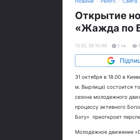
›
›
Новини
Релігії
Свята
Открытие но
«Жажда по 
12:22, 30.10.09
2 хв.
Підпиш
31 октября в 18.00 в Кие
м. Вырлица) состоится т
сезона молодежного движ
процессу активного Бого
Богу» приоткроет перспе
Молодежное движение «Di