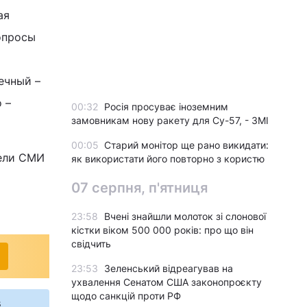
ая
опросы
ечный –
 –
00:32
Росія просуває іноземним
замовникам нову ракету для Су-57, - ЗМІ
00:05
Старий монітор ще рано викидати:
тели СМИ
як використати його повторно з користю
07 серпня, п'ятниця
23:58
Вчені знайшли молоток зі слонової
кістки віком 500 000 років: про що він
свідчить
23:53
Зеленський відреагував на
ухвалення Сенатом США законопроєкту
щодо санкцій проти РФ
s