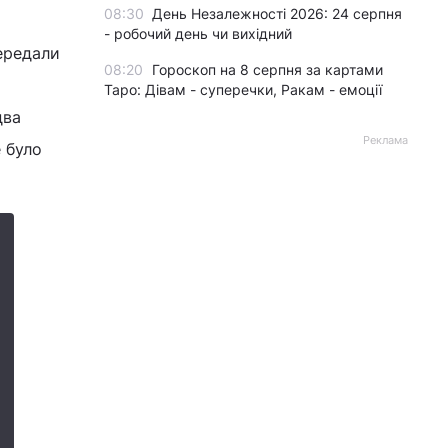
08:30
День Незалежності 2026: 24 серпня
- робочий день чи вихідний
передали
08:20
Гороскоп на 8 серпня за картами
Таро: Дівам - суперечки, Ракам - емоції
два
Реклама
е було