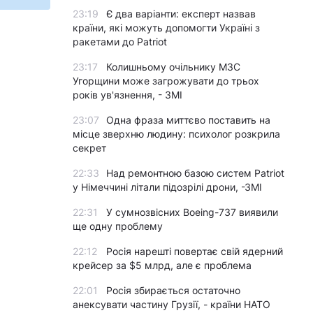
23:19
Є два варіанти: експерт назвав
країни, які можуть допомогти Україні з
ракетами до Patriot
23:17
Колишньому очільнику МЗС
Угорщини може загрожувати до трьох
років ув'язнення, - ЗМІ
23:07
Одна фраза миттєво поставить на
місце зверхню людину: психолог розкрила
секрет
22:33
Над ремонтною базою систем Patriot
у Німеччині літали підозрілі дрони, -ЗМІ
22:31
У сумнозвісних Boeing-737 виявили
ще одну проблему
22:12
Росія нарешті повертає свій ядерний
крейсер за $5 млрд, але є проблема
22:01
Росія збирається остаточно
анексувати частину Грузії, - країни НАТО