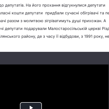
о депутатів. На його прохання відгукнулися депутати
власні кошти депутати придбали сучасні обігрівачі та 
грівачі разом з молитвою зігріватимуть душі прихожан. А
ачі депутати подарували Малостаросільській церкві Різ
янського району, де з часу її відбудови, з 1991 року, н