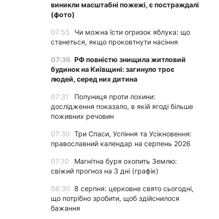
виникли масштабні пожежі, є постраждалі
(фото)
07:55
Чи можна їсти огризок яблука: що
станеться, якщо проковтнути насіння
07:36
РФ повністю знищила житловий
будинок на Київщині: загинуло троє
людей, серед них дитина
07:31
Полуниця проти лохини:
дослідження показало, в якій ягоді більше
поживних речовин
07:30
Три Спаси, Успіння та Усікновення:
православний календар на серпень 2026
07:10
Магнітна буря охопить Землю:
свіжий прогноз на 3 дні (графік)
06:30
8 серпня: церковне свято сьогодні,
що потрібно зробити, щоб здійснилося
бажання