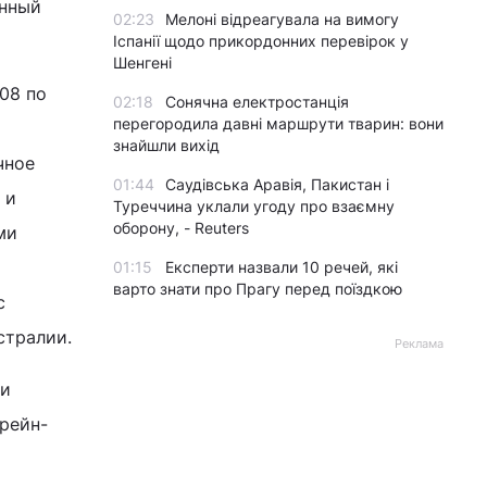
енный
02:23
Мелоні відреагувала на вимогу
Іспанії щодо прикордонних перевірок у
Шенгені
08 по
02:18
Сонячна електростанція
перегородила давні маршрути тварин: вони
знайшли вихід
чное
01:44
Саудівська Аравія, Пакистан і
 и
Туреччина уклали угоду про взаємну
оборону, - Reuters
ми
01:15
Експерти назвали 10 речей, які
варто знати про Прагу перед поїздкою
с
стралии.
Реклама
ми
рейн-