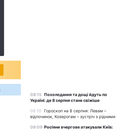
s
08:15
Похолодання та дощі йдуть по
Україні: де 8 серпня стане свіжіше
08:10
Гороскоп на 8 серпня: Левам –
відпочинок, Козерогам – зустріч з рідними
08:09
Росіяни вчергове атакували Київ: