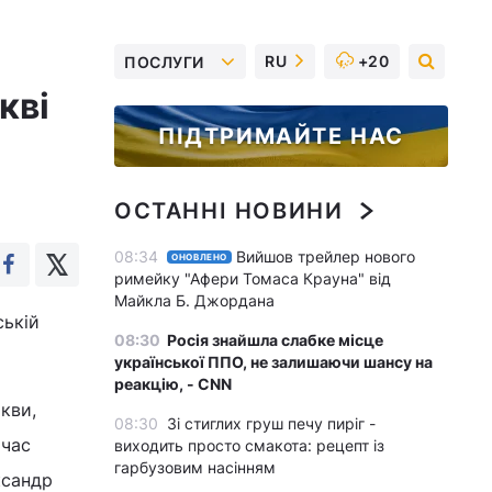
RU
+20
ПОСЛУГИ
кві
ПІДТРИМАЙТЕ НАС
ОСТАННІ НОВИНИ
08:34
Вийшов трейлер нового
ОНОВЛЕНО
римейку "Афери Томаса Крауна" від
Майкла Б. Джордана
ській
08:30
Росія знайшла слабке місце
української ППО, не залишаючи шансу на
реакцію, - CNN
кви,
08:30
Зі стиглих груш печу пиріг -
 час
виходить просто смакота: рецепт із
гарбузовим насінням
ксандр