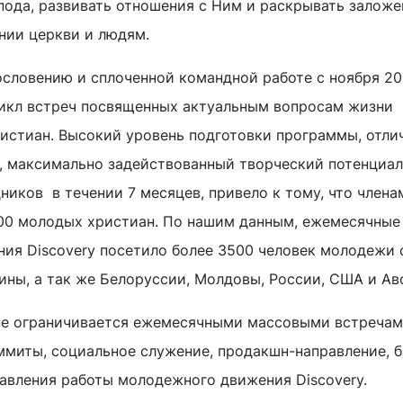
ода, развивать отношения с Ним и раскрывать залож
нии церкви и людям.
словению и сплоченной командной работе с ноября 20
 цикл встреч посвященных актуальным вопросам жизни
истиан. Высокий уровень подготовки программы, отли
, максимально задействованный творческий потенциал
ников в течении 7 месяцев, привело к тому, что члена
500 молодых христиан. По нашим данным, ежемесячные
ия Discovery посетило более 3500 человек молодежи 
ины, а так же Белоруссии, Молдовы, России, США и Ав
не ограничивается ежемесячными массовыми встреча
миты, социальное служение, продакшн-направление, б
правления работы молодежного движения Discovery.