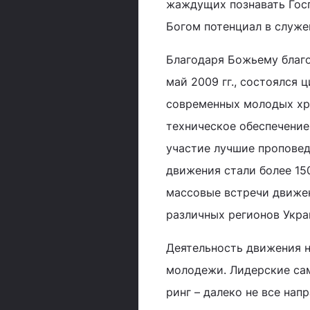
жаждущих познавать Госп
Богом потенциал в служе
Благодаря Божьему благо
май 2009 гг., состоялся
современных молодых хр
техническое обеспечение
участие лучшие проповед
движения стали более 1
массовые встречи движен
различных регионов Укра
Деятельность движения 
молодежи. Лидерские сам
ринг – далеко не все на