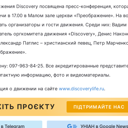
ижения Discovery посвящена пресс-конференция, котор
ечи в 17.00 в Малом зале церкви «Преображение». На в
ать организаторы и гости движения. Среди них: Вадим
тель оргкомитета движения «Discovery», Денис Након
лександр Патлис – христианский певец, Петр Марченко
ображение».
ону: 097-963-84-25. Все акредитированные представи
нтактную информацию, фото и видеоматериалы.
ция о движении на сайте
www.discoverylife.ru
.
ІТЬ ПРОЄКТУ
ПІДТРИМАЙТЕ НАС
 в Telegram
УНІАН в Google New