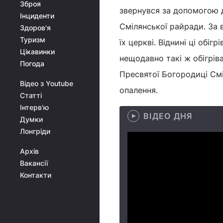
Зброя
звернувся за допомогою д
Інциденти
Смілянської райради. За 
Здоров'я
Туризм
їх церкві. Віднині ці обі
Цікавинки
нещодавно такі ж обігрів
Погода
Пресвятої Богородиці Сміл
Відео з Youtube
опалення.
Статті
Інтерв'ю
ВІДЕО ДНЯ
Думки
Лонгріди
Архів
Вакансії
Контакти