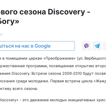
вого сезона Discovery -
Богу»
10
іться на нас в Google
ве в помещении церкви «Преображение» (ул. Вербицкого
оржественная программа, посвященная открытию втор
ения Discovery. Встречи сезона 2009-2010 будут посв
искания среди молодежи. Первая встреча цикла «Жаж
ктиву всего сезона.
scovery» - это движение молодых инициативных хрис