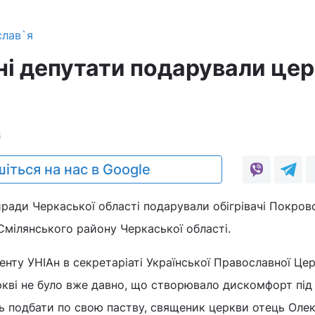
слав`я
і депутати подарували цер
3
іться на нас в Google
ради Черкаської області подарували обігрівачі Покров
 Смілянського району Черкаської області.
нту УНІАн в секретаріаті Української Православної Цер
ркві не було вже давно, що створювало дискомфорт під
ь подбати по свою паству, священик церкви отець Оле