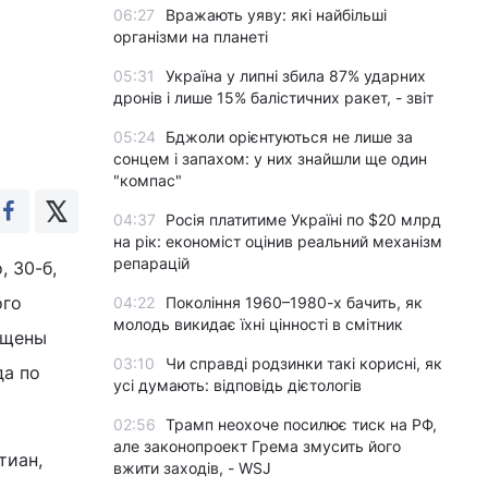
06:27
Вражають уяву: які найбільші
організми на планеті
05:31
Україна у липні збила 87% ударних
дронів і лише 15% балістичних ракет, - звіт
05:24
Бджоли орієнтуються не лише за
сонцем і запахом: у них знайшли ще один
"компас"
04:37
Росія платитиме Україні по $20 млрд
на рік: економіст оцінив реальний механізм
репарацій
, 30-б,
ого
04:22
Покоління 1960–1980-х бачить, як
молодь викидає їхні цінності в смітник
ящены
03:10
Чи справді родзинки такі корисні, як
да по
усі думають: відповідь дієтологів
02:56
Трамп неохоче посилює тиск на РФ,
але законопроект Грема змусить його
тиан,
вжити заходів, - WSJ