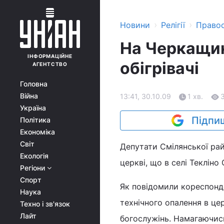
›
›
Новини
Релігії
Право
На Черкащин
ІНФОРМАЦІЙНЕ
обігрівачі
АГЕНТСТВО
Головна
Війна
13:41, 30.10.09
1 хв.
Україна
Підпиш
Політика
Економіка
Світ
Депутати Смілянської рай
Екологія
церкві, що в селі Текліно
Регіони
Спорт
Як повідомили кореспонде
Наука
технічного опалення в це
Техно і зв'язок
Лайт
богослужінь. Намагаючис