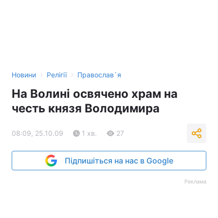
›
›
Новини
Релігії
Православ`я
На Волині освячено храм на
честь князя Володимира
08:09, 25.10.09
1 хв.
27
Підпишіться на нас в Google
Реклама