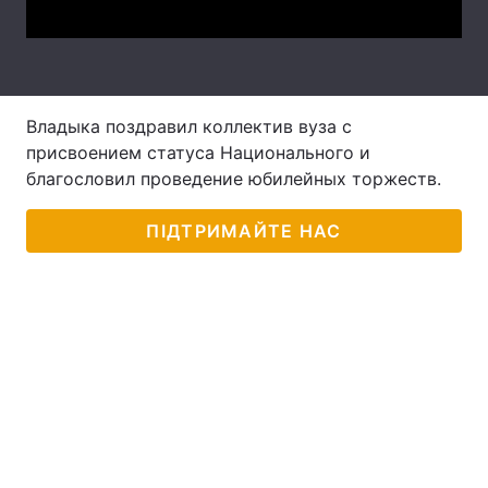
Лонгріди
Відео з Youtube
Статті
Владыка поздравил коллектив вуза с
Інтерв'ю
Думки
присвоением статуса Национального и
благословил проведение юбилейных торжеств.
Архів
Вакансії
ПІДТРИМАЙТЕ НАС
Контакти
Послуги