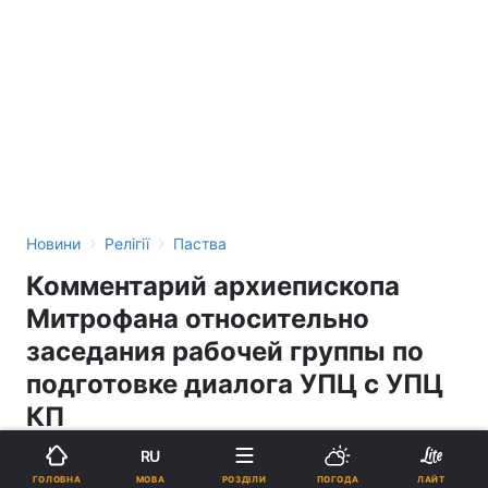
›
›
Новини
Релігії
Паства
Комментарий архиепископа
Митрофана относительно
заседания рабочей группы по
подготовке диалога УПЦ с УПЦ
КП
RU
23:48, 24.10.09
12 хв.
44
МОВА
ГОЛОВНА
РОЗДІЛИ
ПОГОДА
ЛАЙТ