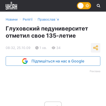
›
›
Новини
Релігії
Православ`я
Глуховский педуниверситет
отметил свое 135-летие
08:32, 25.10.09
1 хв.
34
Підпишіться на нас в Google
Реклама