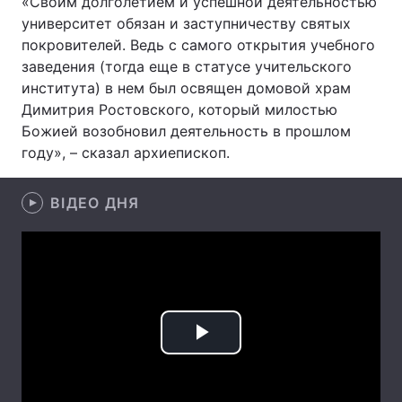
«Своим долголетием и успешной деятельностью
университет обязан и заступничеству святых
покровителей. Ведь с самого открытия учебного
заведения (тогда еще в статусе учительского
Головна
Війна
института) в нем был освящен домовой храм
Димитрия Ростовского, который милостью
Україна
Політика
Божией возобновил деятельность в прошлом
году», – сказал архиепископ.
Економіка
Світ
Спорт
Наука
ВІДЕО ДНЯ
Техно і зв'язок
Лайт
Зброя
Інциденти
Здоров'я
Туризм
Play
Цікавинки
Погода
Video
Екологія
Регіони