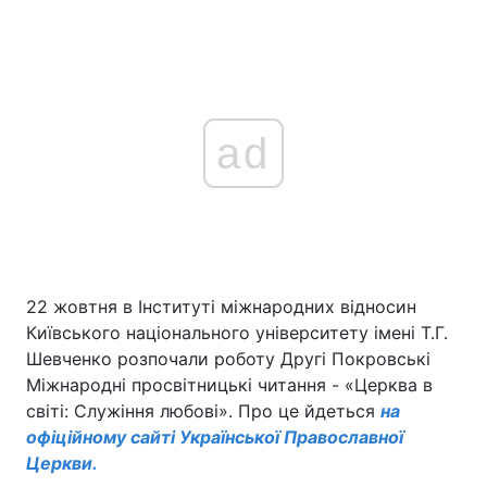
ad
22 жовтня в Інституті міжнародних відносин
Київського національного університету імені Т.Г.
Шевченко розпочали роботу Другі Покровські
Міжнародні просвітницькі читання - «Церква в
світі: Служіння любові». Про це йдеться
на
офіційному сайті Української Православної
Церкви.