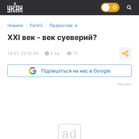
›
›
Новини
Релігії
Православ`я
XXI век - век суеверий?
14:57, 22.10.09
5 хв.
12
Підпишіться на нас в Google
Реклама
ad