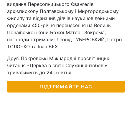
видання Пересопницького Євангелія
архієпископу Полтавському і Миргородському
Филипу та відзначив діячів науки ювілейними
орденами 450-річчя перенесення на Волинь
Почаївської ікони Божої Матері. Зокрема,
нагороди отримали: Леонід ГУБЕРСЬКИЙ, Петро
ТОЛОЧКО та Іван БЕХ.
Другі Покровські Міжнародні просвітницькі
читання «Церква в світі: Служіння любові»
триватимуть до 24 жовтня.
ПІДТРИМАЙТЕ НАС