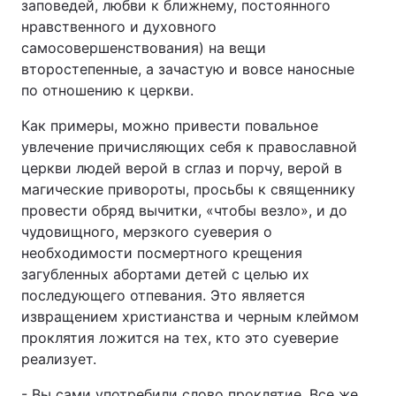
заповедей, любви к ближнему, постоянного
нравственного и духовного
самосовершенствования) на вещи
второстепенные, а зачастую и вовсе наносные
по отношению к церкви.
Как примеры, можно привести повальное
увлечение причисляющих себя к православной
церкви людей верой в сглаз и порчу, верой в
магические привороты, просьбы к священнику
провести обряд вычитки, «чтобы везло», и до
чудовищного, мерзкого суеверия о
необходимости посмертного крещения
загубленных абортами детей с целью их
последующего отпевания. Это является
извращением христианства и черным клеймом
проклятия ложится на тех, кто это суеверие
реализует.
- Вы сами употребили слово проклятие. Все же