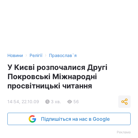
›
›
Новини
Релігії
Православ`я
У Києві розпочалися Другі
Покровські Міжнародні
просвітницькі читання
14:54, 22.10.09
3 хв.
56
Підпишіться на нас в Google
Реклама