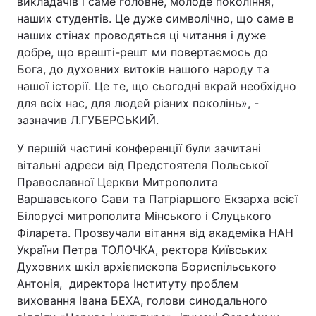
викладачів і саме головне, молоде покоління,
наших студентів. Це дуже символічно, що саме в
наших стінах проводяться ці читання і дуже
добре, що врешті-решт ми повертаємось до
Бога, до духовних витоків нашого народу та
нашої історії. Це те, що сьогодні вкрай необхідно
для всіх нас, для людей різних поколінь», -
зазначив Л.ГУБЕРСЬКИЙ.
У першій частині конференції були зачитані
вітальні адреси від Предстоятеля Польської
Православної Церкви Митрополита
Варшавського Сави та Патріаршого Екзарха всієї
Білорусі митрополита Мінського і Слуцького
Філарета. Прозвучали вітання від академіка НАН
України Петра ТОЛОЧКА, ректора Київських
Духовних шкіл архієпископа Бориспільського
Антонія, директора Інституту проблем
виховання Івана БЕХА, голови синодального