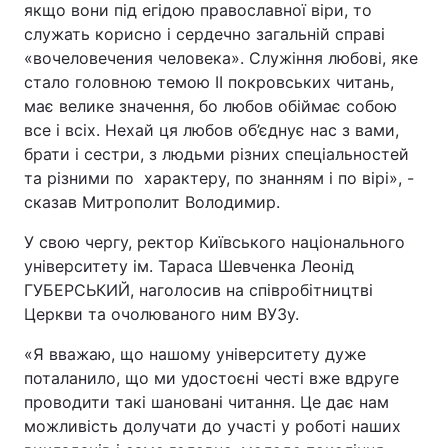
якщо вони під егідою православної віри, то
служать корисно і сердечно загальній справі
«вочеловечения человека». Служіння любові, яке
стало головною темою ІІ покровських читань,
має велике значення, бо любов обіймає собою
все і всіх. Нехай ця любов об’єднує нас з вами,
брати і сестри, з людьми різних спеціальностей
та різними по характеру, по знанням і по вірі», -
сказав Митрополит Володимир.
У свою чергу, ректор Київського національного
університету ім. Тараса Шевченка Леонід
ГУБЕРСЬКИЙ, наголосив на співробітництві
Церкви та очолюваного ним ВУЗу.
«Я вважаю, що нашому університету дуже
поталанило, що ми удостоєні честі вже вдруге
проводити такі шановані читання. Це дає нам
можливість долучати до участі у роботі наших