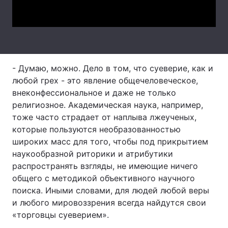
Video
Лонгріди
Відео з Youtube
Статті
- Думаю, можно. Дело в том, что суеверие, как и
Інтерв'ю
Думки
любой грех - это явление общечеловеческое,
внеконфессиональное и даже не только
Архів
Вакансії
религиозное. Академическая наука, например,
Контакти
тоже часто страдает от наплыва лжеученых,
которые пользуются необразованностью
Послуги
широких масс для того, чтобы под прикрытием
наукообразной риторики и атрибутики
распространять взгляды, не имеющие ничего
общего с методикой объективного научного
поиска. Иными словами, для людей любой веры
и любого мировоззрения всегда найдутся свои
«торговцы суеверием».