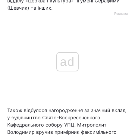
відділу «Церква і культура» ігумені Серафими
(Шевчик) та інших.
Реклама
ad
Також відбулося нагородження за значний вклад
у будівництво Свято-Воскресенського
Кафедрального собору УПЦ. Митрополит
Володимир вручив примірник факсимільного