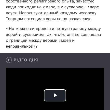
собственного религиозного опыта, зачастую
люди приходят не к вере, а к суеверию - «вере
всуе». Используют данный каждому человеку
Творцом потенциал веры не по назначению.
Головна
Війна
- Но можно ли провести четкую границу между
Україна
Політика
верой и суеверием так, чтобы она не совпадала
с границей между верами «моей и
Економіка
Світ
неправильной»?
Спорт
Наука
ВІДЕО ДНЯ
Техно і зв'язок
Лайт
Зброя
Інциденти
Здоров'я
Туризм
Цікавинки
Погода
Play
Екологія
Регіони