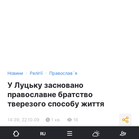
›
›
Новини
Релігії
Православ`я
У Луцьку засновано
православне братство
тверезого способу життя
14:39, 22.10.09
1 хв.
16
RU
Підпишіться на нас в Google