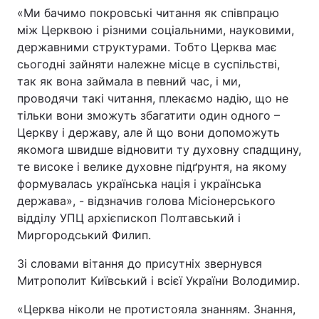
«Ми бачимо покровські читання як співпрацю
між Церквою і різними соціальними, науковими,
державними структурами. Тобто Церква має
сьогодні зайняти належне місце в суспільстві,
так як вона займала в певний час, і ми,
проводячи такі читання, плекаємо надію, що не
тільки вони зможуть збагатити один одного –
Церкву і державу, але й що вони допоможуть
якомога швидше відновити ту духовну спадщину,
те високе і велике духовне підґрунтя, на якому
формувалась українська нація і українська
держава», - відзначив голова Місіонерського
відділу УПЦ архієпископ Полтавський і
Миргородський Филип.
Зі словами вітання до присутніх звернувся
Митрополит Київський і всієї України Володимир.
«Церква ніколи не протистояла знанням. Знання,