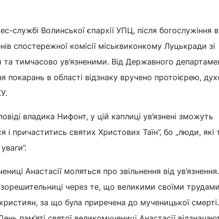
ес-службі Волинської єпархії УПЦ, після богослужіння в
енів спостережної комісії міськвиконкому Луцькради зі
и та тимчасово ув’язненими. Від Державного департаме
ня покарань в області відзнаку вручено протоієрею, ду
У.
повіді владика Нифонт, у цій каплиці ув’язнені зможуть
 і причаститись святих Христових Таїн”, бо „люди, які 
уваги”.
ениці Анастасії моляться про звільнення від ув’язнення
Узорешительниці через те, що великими своїми трудам
 християн, за що була приречена до мученицької смерті.
День пам’яті святої великомучениці Анастасії відзначаю