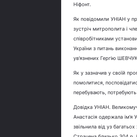
Ніфонт.
Як повідомили УНІАН у пр
зустріч митрополита і чл
співробітниками установ
України з питань виконан
ув’язнених Гергію ШЕВЧУК
Як у зазначив у своїй про
помолитися, посповідатися
перебувають, потребують 
Довідка УНІАН. Великомуч
Анастасія одержала ім’я 
звільнила від уз багатьох
Страчена близько 304 р. 