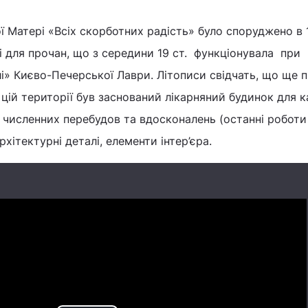
ї Матері «Всіх скорботних радість» було споруджено в 
ні для прочан, що з середини 19 ст. функціонувала при
» Києво-Печерської Лаври. Літописи свідчать, що ще 
цій території був заснований лікарняний будинок для ка
я численних перебудов та вдосконалень (останні роботи 
рхітектурні деталі, елементи інтер’єра.