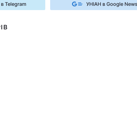
 в Telegram
УНІАН в Google New
ІВ