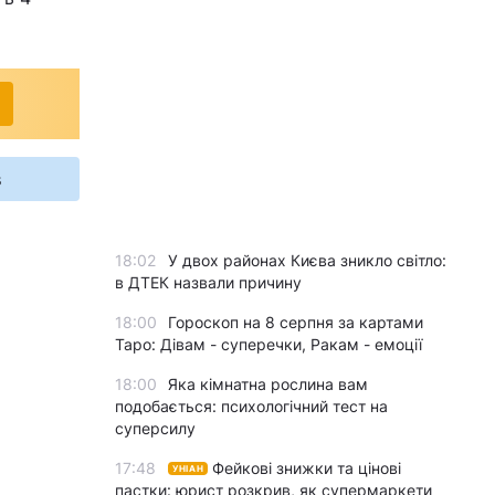
s
18:02
У двох районах Києва зникло світло:
в ДТЕК назвали причину
18:00
Гороскоп на 8 серпня за картами
Таро: Дівам - суперечки, Ракам - емоції
18:00
Яка кімнатна рослина вам
подобається: психологічний тест на
суперсилу
17:48
Фейкові знижки та цінові
УНІАН
пастки: юрист розкрив, як супермаркети