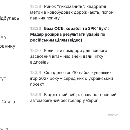
18:38
Ринок "лихоманить": квадратні
метри в новобудовах дорожчають, попри
ідбулась
падіння попиту
18:33
База ФСБ, кораблі та ЗРК "Бук":
Мадяр розкрив результати ударів по
нту
російським цілям (відео)
ховнику
18:20
Коли їсти помідори для повного
засвоєння вітамінів: вчені дали чітку
відповідь
18:09
Складено топ-10 найочікуваніших
тут
ігор 2027 року – серед них є український
проєкт
18:06
Бюджетний вибір: названо головний
автомобільний бестселер у Європі
. Свята
и
Реклама
ть 4