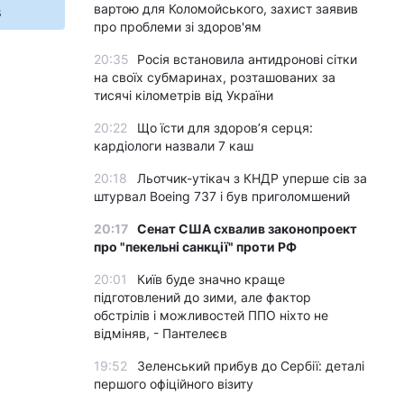
вартою для Коломойського, захист заявив
s
про проблеми зі здоров'ям
20:35
Росія встановила антидронові сітки
на своїх субмаринах, розташованих за
тисячі кілометрів від України
20:22
Що їсти для здоров’я серця:
кардіологи назвали 7 каш
20:18
Льотчик-утікач з КНДР уперше сів за
штурвал Boeing 737 і був приголомшений
20:17
Сенат США схвалив законопроект
про "пекельні санкції" проти РФ
20:01
Київ буде значно краще
підготовлений до зими, але фактор
обстрілів і можливостей ППО ніхто не
відміняв, - Пантелеєв
19:52
Зеленський прибув до Сербії: деталі
першого офіційного візиту