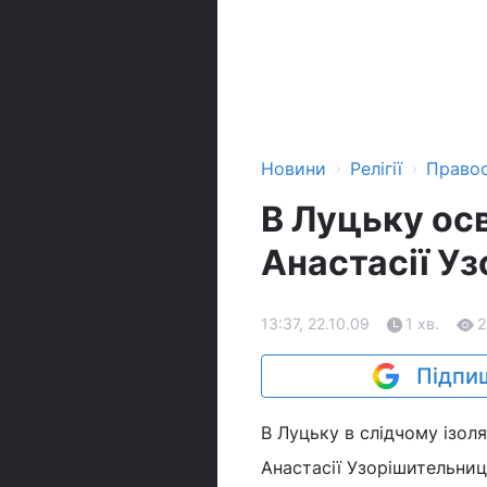
›
›
Новини
Релігії
Право
В Луцьку ос
Анастасії У
13:37, 22.10.09
1 хв.
2
Підпиш
В Луцьку в слідчому ізол
Анастасії Узорішительниц