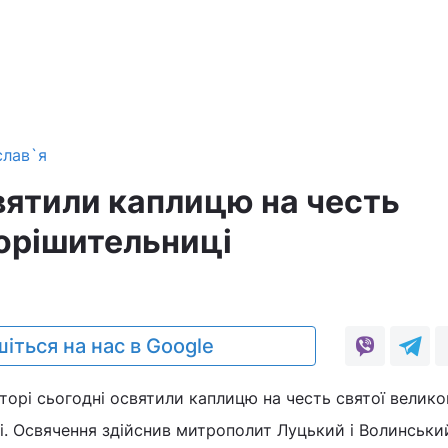
слав`я
вятили каплицю на честь
зорішительниці
іться на нас в Google
яторі сьогодні освятили каплицю на честь святої велик
і. Освячення здійснив митрополит Луцький і Волинськ