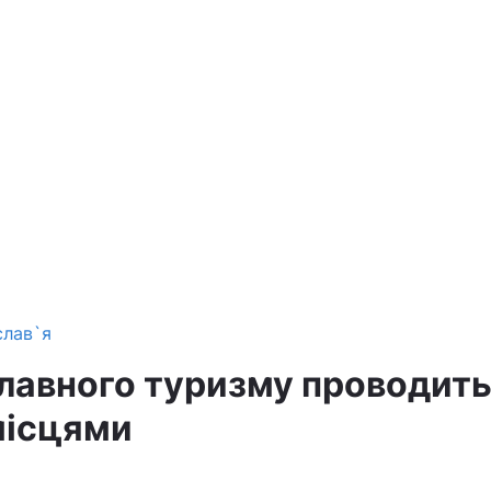
слав`я
лавного туризму проводить
місцями