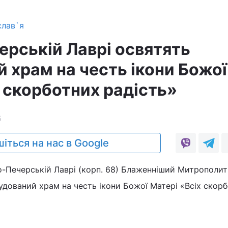
слав`я
ерській Лаврі освятять
 храм на честь ікони Божої
х скорботних радість»
5
іться на нас в Google
о-Печерській Лаврі (корп. 68) Блаженніший Митрополит
дований храм на честь ікони Божої Матері «Всіх скор