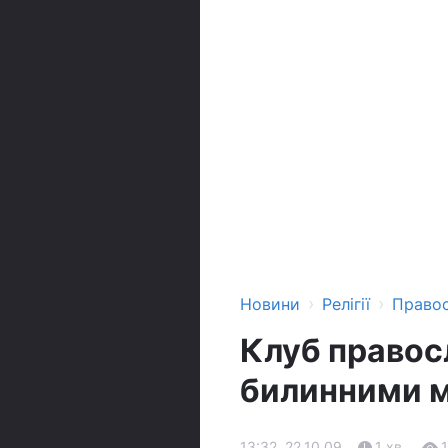
›
›
Новини
Релігії
Право
Клуб правос
билинними 
13:32, 22.10.09
1 хв.
1