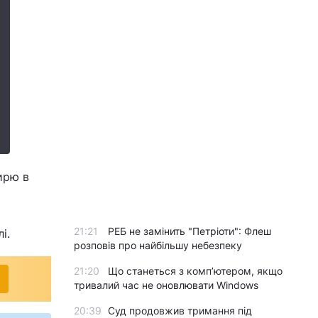
ирю в
21:21
РЕБ не замінить "Петріоти": Флеш
і.
розповів про найбільшу небезпеку
21:20
Що станеться з комп’ютером, якщо
тривалий час не оновлювати Windows
20:39
Суд продовжив тримання під