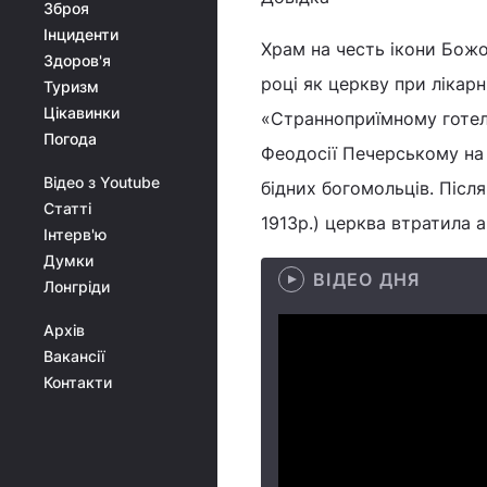
Зброя
Інциденти
Храм на честь ікони Божо
Здоров'я
році як церкву при лікар
Туризм
Цікавинки
«Странноприїмному готелі
Погода
Феодосії Печерському на 
Відео з Youtube
бідних богомольців. Післ
Статті
1913р.) церква втратила а
Інтерв'ю
Думки
ВІДЕО ДНЯ
Лонгріди
Архів
Вакансії
Контакти