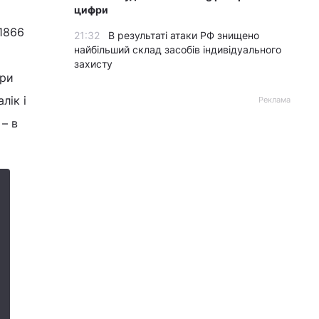
цифри
1866
21:32
В результаті атаки РФ знищено
найбільший склад засобів індивідуального
захисту
при
лік і
Реклама
– в