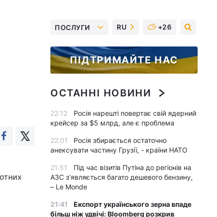
RU
+26
ПОСЛУГИ
ПІДТРИМАЙТЕ НАС
ОСТАННІ НОВИНИ
22:12
Росія нарешті повертає свій ядерний
крейсер за $5 млрд, але є проблема
22:01
Росія збирається остаточно
анексувати частину Грузії, - країни НАТО
21:51
Під час візитів Путіна до регіонів на
ботних
АЗС з’являється багато дешевого бензину,
– Le Monde
21:41
Експорт українського зерна впаде
більш ніж удвічі: Bloomberg розкрив