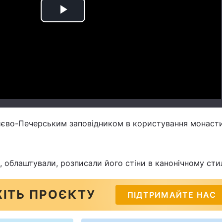
Play
Video
иєво-Печерським заповідником в користування монаст
, облаштували, розписали його стіни в канонічному стил
ІТЬ ПРОЄКТУ
ПІДТРИМАЙТЕ НАС