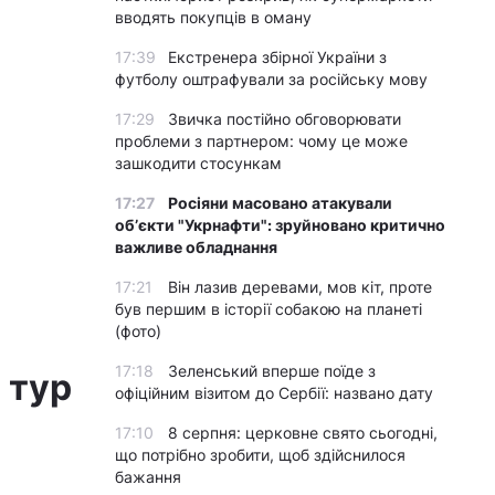
вводять покупців в оману
17:39
Екстренера збірної України з
футболу оштрафували за російську мову
17:29
Звичка постійно обговорювати
проблеми з партнером: чому це може
зашкодити стосункам
17:27
Росіяни масовано атакували
обʼєкти "Укрнафти": зруйновано критично
важливе обладнання
17:21
Він лазив деревами, мов кіт, проте
був першим в історії собакою на планеті
(фото)
17:18
Зеленський вперше поїде з
 тур
офіційним візитом до Сербії: названо дату
17:10
8 серпня: церковне свято сьогодні,
що потрібно зробити, щоб здійснилося
бажання