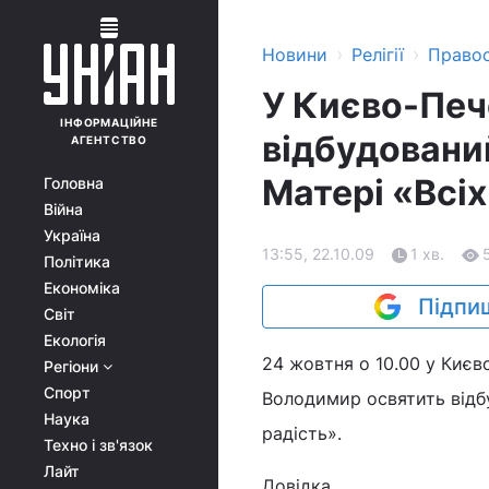
›
›
Новини
Релігії
Право
У Києво-Печ
ІНФОРМАЦІЙНЕ
відбудований
АГЕНТСТВО
Матері «Всі
Головна
Війна
Україна
13:55, 22.10.09
1 хв.
Політика
Економіка
Підпиш
Світ
Екологія
24 жовтня о 10.00 у Києв
Регіони
Спорт
Володимир освятить відбу
Наука
радість».
Техно і зв'язок
Лайт
Довідка