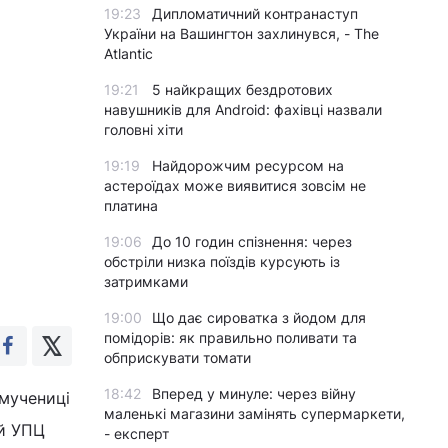
19:23
Дипломатичний контранаступ
України на Вашингтон захлинувся, - The
Atlantic
19:21
5 найкращих бездротових
навушників для Android: фахівці назвали
головні хіти
19:19
Найдорожчим ресурсом на
астероїдах може виявитися зовсім не
платина
19:06
До 10 годин спізнення: через
обстріли низка поїздів курсують із
затримками
19:00
Що дає сироватка з йодом для
помідорів: як правильно поливати та
обприскувати томати
18:42
Вперед у минуле: через війну
омучениці
маленькі магазини замінять супермаркети,
ий УПЦ
- експерт