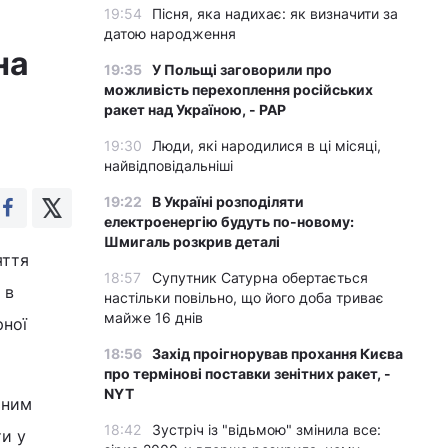
19:54
Пісня, яка надихає: як визначити за
датою народження
на
19:35
У Польщі заговорили про
можливість перехоплення російських
ракет над Україною, - PAP
19:30
Люди, які народилися в ці місяці,
найвідповідальніші
19:22
В Україні розподіляти
електроенергію будуть по-новому:
Шмигаль розкрив деталі
яття
18:57
Супутник Сатурна обертається
 в
настільки повільно, що його доба триває
майже 16 днів
рної
18:56
Захід проігнорував прохання Києва
про термінові поставки зенітних ракет, -
NYT
ьним
18:42
Зустріч із "відьмою" змінила все:
ти у