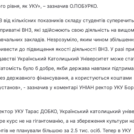
го рівня, як УКУ», – зазначив О.ПОБУРКО.
 від кількісних показників складу студентів суперечить
 приватні ВНЗ, які здійснюють свою діяльність на вищому
вчальних закладів. Незрозуміло, яким чином збільшенн
ривести до підвищення якості діяльності ВНЗ. У разі пр
давстві Український Католицький Університет може ста
атомість було б добре, якби держава навпаки підтрима
 без державного фінансування, а користуються коштами
станов», - зазначив у коментарі УНІАН ректор УКУ Бо
ектор УКУ Тарас ДОБКО, Український католицький унів
ре курс не на гігантоманію, а на збереження культури н
нтів не планували більшою за 2.5 тис. осіб. Тепер в УКУ