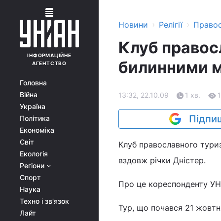
›
›
Новини
Релігії
Право
Клуб правос
ІНФОРМАЦІЙНЕ
билинними 
АГЕНТСТВО
Головна
Війна
13:32, 22.10.09
1 хв.
1
Україна
Підпиш
Політика
Економіка
Світ
Клуб православного тури
Екологія
вздовж річки Дністер.
Регіони
Спорт
Про це кореспонденту УН
Наука
Техно і зв'язок
Тур, що почався 21 жовтн
Лайт