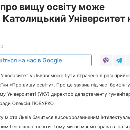
 про вищу освіту може
 Католицький Університет 
10
іться на нас в Google
Університет у Львові може бути втрачено в разі прийн
аїни «Про вищу освіту». Про це заявив під час брифінгу
у Університеті (УКУ) директор департаменту гуманіта
кради Олексій ПОБУРКО.
тку міста Львів бачиться високорозвиненим інтелектуал
им без якісної освіти. Тому ми не маємо права втрати