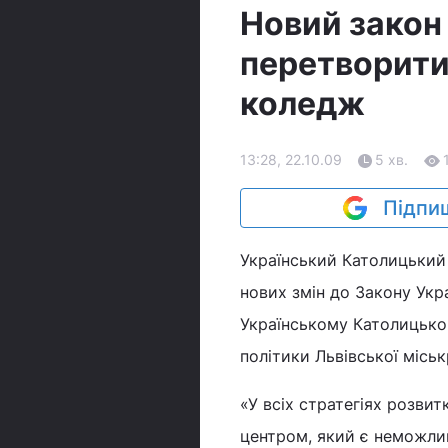
Новий закон
перетворити
коледж
13:28, 22.10.09
5 хв.
Підпиш
Український Католицький 
нових змін до Закону Укр
Українському Католицьком
політики Львівської місь
«У всіх стратегіях розви
центром, який є неможлив