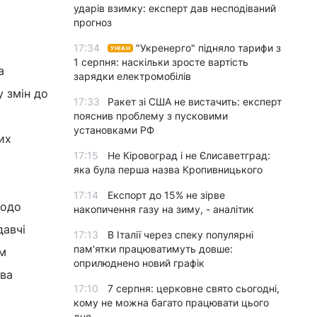
ударів взимку: експерт дав несподіваний
прогноз
17:34
"Укренерго" підняло тарифи з
УНІАН
1 серпня: наскільки зросте вартість
а
зарядки електромобілів
у змін до
17:33
Ракет зі США не вистачить: експерт
пояснив проблему з пусковими
установками РФ
их
17:15
Не Кіровоград і не Єлисаветград:
яка була перша назва Кропивницького
17:14
Експорт до 15% не зірве
щодо
накопичення газу на зиму, - аналітик
давчі
17:13
В Італії через спеку популярні
пам'ятки працюватимуть довше:
ам
оприлюднено новий графік
ова
17:10
7 серпня: церковне свято сьогодні,
кому не можна багато працювати цього
дня