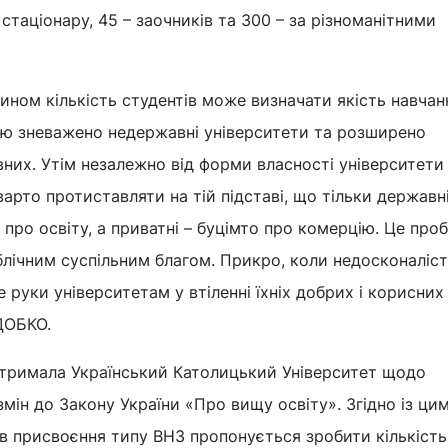
стаціонару, 45 – заочників та 300 – за різноманітними
ином кількість студентів може визначати якість навчан
кою зневажено недержавні університети та розширено
них. Утім незалежно від форми власності університети
варто протиставляти на тій підставі, що тільки державн
 про освіту, а приватні – буцімто про комерцію. Це про
ублічним суспільним благом. Прикро, коли недосконаліс
 руки університетам у втіленні їхніх добрих і корисних
.ДОБКО.
ідтримала Український Католицький Університет щодо
мін до Закону України «Про вищу освіту». Згідно із ци
їв присвоєння типу ВНЗ пропонується зробити кількість