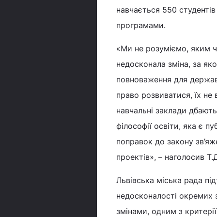
навчається 550 студентів 
програмами.
«Ми не розуміємо, яким ч
недосконала зміна, за я
повноваження для держав
право розвиватися, їх не 
навчальні заклади дбають
філософії освіти, яка є п
поправок до закону зв’яже
проектів», – наголосив Т
Львівська міська рада п
недосконалості окремих з
змінами, одним з критері