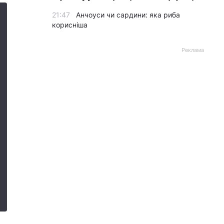
21:47
Анчоуси чи сардини: яка риба
корисніша
Реклама