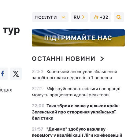
RU
+32
ПОСЛУГИ
 тур
ПІДТРИМАЙТЕ НАС
ОСТАННІ НОВИНИ
22:53
Корецький анонсував збільшення
заробітної плати педагогів з 1 вересня
22:12
Міф зруйновано: скільки насправді
ісцях
можуть працювати ядерні реактори
22:00
Така зброя є лише у кількох країн:
Зеленський про створення української
балістики
21:57
"Динамо" здобуло важливу
перемогу у кваліфікації Ліги конференцій