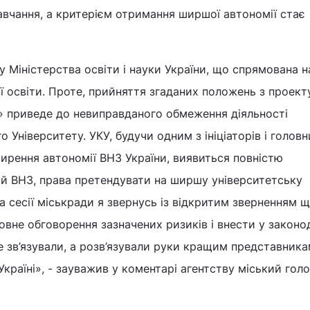
авчання, а критерієм отримання ширшої автономії стає
 Міністерства освіти і науки України, що спрямована н
ї освіти. Проте, прийняття згаданих положень з проект
» приведе до невиправданого обмеження діяльності
 Університету. УКУ, будучи одним з ініціаторів і головн
ирення автономії ВНЗ України, виявиться повністю
ий ВНЗ, права претендувати на ширшу університетську
а сесії міськради я звернусь із відкритим зверненням 
овне обговорення зазначених ризиків і внести у законо
не зв’язували, а розв’язували руки кращим представник
Україні», - зауважив у коментарі агентству міський гол