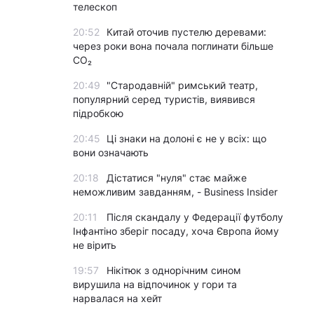
телескоп
20:52
Китай оточив пустелю деревами:
через роки вона почала поглинати більше
CO₂
20:49
"Стародавній" римський театр,
популярний серед туристів, виявився
підробкою
20:45
Ці знаки на долоні є не у всіх: що
вони означають
20:18
Дістатися "нуля" стає майже
неможливим завданням, - Business Insider
20:11
Після скандалу у Федерації футболу
Інфантіно зберіг посаду, хоча Європа йому
не вірить
19:57
Нікітюк з однорічним сином
вирушила на відпочинок у гори та
нарвалася на хейт