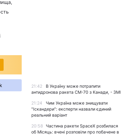
мища,
ость
і
k
21:42
В Україну може потрапити
антидронова ракета CM-70 з Канади, - ЗМІ
21:24
Чим Україна може знищувати
"Іскандери": експерти назвали єдиний
реальний варіант
20:58
Частина ракети SpaceX розбилася
об Місяць: вчені розповіли про побачене в