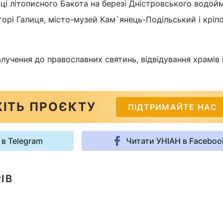
ці літописного Бакота на березі Дністровського водой
орі Галиця, місто-музей Кам`янець-Подільський і кріп
алучення до православних святинь, відвідування храмів 
ІТЬ ПРОЄКТУ
ПІДТРИМАЙТЕ НАС
 в Telegram
Читати УНІАН в Faceboo
ІВ