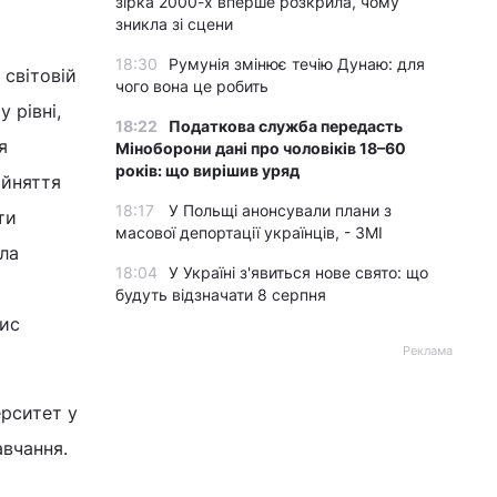
зірка 2000-х вперше розкрила, чому
зникла зі сцени
18:30
Румунія змінює течію Дунаю: для
 світовій
чого вона це робить
 рівні,
18:22
Податкова служба передасть
я
Міноборони дані про чоловіків 18–60
років: що вирішив уряд
ийняття
18:17
У Польщі анонсували плани з
ти
масової депортації українців, - ЗМІ
ла
18:04
У Україні з'явиться нове свято: що
будуть відзначати 8 серпня
рис
Реклама
ерситет у
авчання.