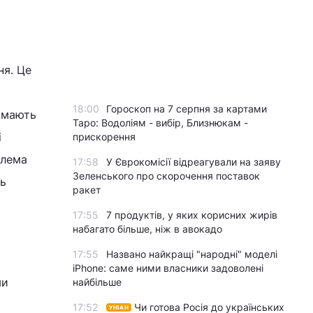
ня. Це
18:00
Гороскоп на 7 серпня за картами
 мають
Таро: Водоліям - вибір, Близнюкам -
і
прискорення
блема
17:58
У Єврокомісії відреагували на заяву
Зеленського про скорочення поставок
ть
ракет
17:55
7 продуктів, у яких корисних жирів
набагато більше, ніж в авокадо
17:55
Названо найкращі "народні" моделі
iPhone: саме ними власники задоволені
ми
найбільше
17:52
Чи готова Росія до українських
УНІАН