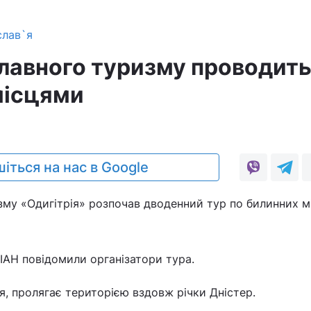
слав`я
лавного туризму проводить
місцями
іться на нас в Google
зму «Одигітрія» розпочав дводенний тур по билинних м
ІАН повідомили організатори тура.
я, пролягає територією вздовж річки Дністер.