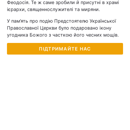
Феодосія. Те ж саме зробили й присутні в храмі
ієрархи, священнослужителі та миряни.
Тема оформлення
У пам’ять про подію Предстоятелю Української
Православної Церкви було подаровано ікону
угодника Божого з часткою його чесних мощів.
ПІДТРИМАЙТЕ НАС