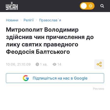
›
›
Новини
Релігії
Православ`я
Митрополит Володимир
здійснив чин причислення до
лику святих праведного
Феодосія Балтського
10:06, 21.10.09
1 хв.
14
Підпишіться на нас в Google
Реклама