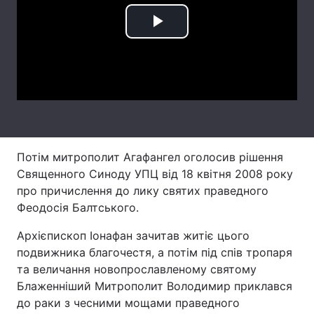
Лонгріди
Play
Video
Відео з Youtube
Статті
Інтерв'ю
Думки
Архів
Вакансії
Потім митрополит Агафангел оголосив рішення
Контакти
Священного Синоду УПЦ від 18 квітня 2008 року
Послуги
про причислення до лику святих праведного
Феодосія Балтського.
Архієпископ Іонафан зачитав житіє цього
подвижника благочестя, а потім під спів тропаря
та величання новопрославленому святому
Блаженніший Митрополит Володимир приклався
до раки з чесними мощами праведного