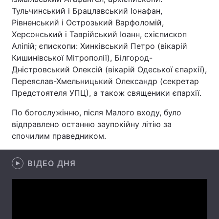
Тульчинський і Брацлавський Іонафан,
Рівненський і Острозький Варфоломій,
Херсонський і Таврійський Іоанн, схієпископ
Головна
Війна
Аліпій; єпископи: Хинківський Петро (вікарій
Кишинівської Мітрополії), Білгород-
Україна
Політика
Дністровський Олексій (вікарій Одеської єпархії),
Переяслав-Хмельницький Олександр (секретар
Економіка
Світ
Предстоятеля УПЦ), а також священики єпархії.
Спорт
Наука
По богослужінню, після Малого входу, було
відправлено останню заупокійну літію за
Техно і зв'язок
Лайт
спочилим праведником.
Зброя
Інциденти
ВІДЕО ДНЯ
Здоров'я
Туризм
Цікавинки
Погода
Екологія
Регіони