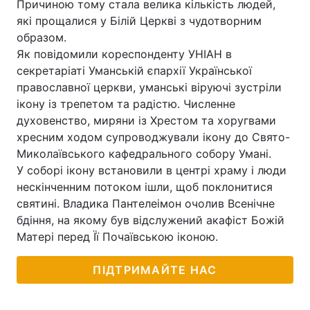
Причиною тому стала велика кількість людей,
які прощалися у Білій Церкві з чудотворним
образом.
Як повідомили кореспонденту УНІАН в
секретаріаті Уманській єпархії Української
православної церкви, уманські віруючі зустріли
ікону із трепетом та радістю. Численне
духовенство, миряни із Хрестом та хоругвами
хресним ходом супроводжували ікону до Свято-
Миколаївського кафедрального собору Умані.
У соборі ікону встановили в центрі храму і люди
нескінченним потоком ішли, щоб поклонитися
святині. Владика Пантелеімон очолив Всенічне
бдіння, на якому був відслужений акафіст Божій
Матері перед Її Почаївською іконою.
ПІДТРИМАЙТЕ НАС