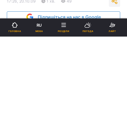
17:26, 20.10.09
1 хв.
49
Підпишіться на нас в Google
RU
Реклама
МОВА
ГОЛОВНА
РОЗДІЛИ
ПОГОДА
ЛАЙТ
ad
Патріарх Філарет під час архіпастирського візиту
в Черкаську область освятив новозбудований