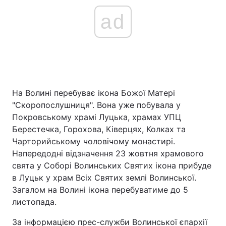
ad
На Волині перебуває ікона Божої Матері
"Cкоропослушниця". Вона уже побувала у
Покровському храмі Луцька, храмах УПЦ
Берестечка, Горохова, Ківерцях, Колках та
Чарторийському чоловічому монастирі.
Напередодні відзначення 23 жовтня храмового
свята у Соборі Волинських Святих ікона прибуде
в Луцьк у храм Всіх Святих землі Волинської.
Загалом на Волині ікона перебуватиме до 5
листопада.
За інформацією прес-служби Волинської єпархії