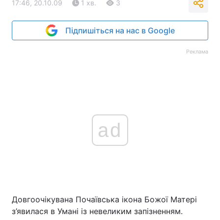
17:46, 20.10.09
1 хв.
3
Підпишіться на нас в Google
Реклама
ad
Довгоочікувана Почаївська ікона Божої Матері
з’явилася в Умані із невеликим запізненням.