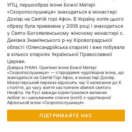
УПЦ, першообраз ікони Божої Матері
«Скоропослушниця» знаходиться в монастирі
Дохіар на Святій горі Афон. В Україну копія цього
Головна
Війна
образу була привезена у 2008 році і знаходиться
у Свято-Богоявленському жіночому монастирі с.
Україна
Політика
Диківка Знам’янського р-ну Кіровоградської
області (Олександрійська єпархія) і вже побувала
Економіка
Світ
в кількох єпархіях Української Православної
Церкви.
Спорт
Наука
Довідка УНІАН. Оригінал ікони Божої Матері
«Скоропослушниця» — стародавня чудотворна ікона, що
Техно і зв'язок
Лайт
знаходиться на Святій Горі Афон, в монастирі Дохіяр.
Монастирський переказ відносить час її написання до Х
століття, до часу життя настоятеля обителі святого
Зброя
Інциденти
Неофіта. На Русі завжди користувалися великою
любов`ю і шануванням списки (копії) з чудотворної
Афонськой ікони «Скоропослушниця».
Здоров'я
Туризм
ПІДТРИМАЙТЕ НАС
Цікавинки
Погода
Екологія
Регіони