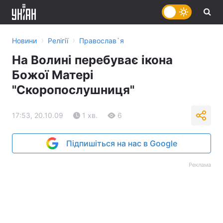
›
›
Новини
Релігії
Православ`я
На Волині перебуває ікона
Божої Матері
"Cкоропослушниця"
17:53, 20.10.09
1 хв.
6
Підпишіться на нас в Google
Реклама