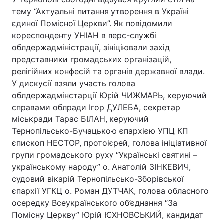
тему “Актуальні питання утворення в Україні
єдиної Помісної Церкви”. Як повідомили
кореспонденту УНІАН в перс-службі
облдержадміністрації, зініціювали захід
представники громадських організацій,
релігійних конфесій та органів державної влади.
У дискусії взяли участь голова
облдержадмінстарції Юрій ЧИЖМАРЬ, керуючий
справами облради Ігор ДУЛЕБА, секретар
міськради Тарас БІЛАН, керуючий
Тернопільсько-Бучацькою єпархією УПЦ КП
єпископ НЕСТОР, протоієрей, голова ініціативної
групи громадського руху “Українські святині –
українському народу” о. Анатолій ЗІНКЕВИЧ,
судовий вікарій Тернопільсько-Зборівської
єпархії УГКЦ о. Роман ДУТЧАК, голова обласного
осередку Всеукраїнського об’єднання “За
Помісну Церкву” Юрій ЮХНОВСЬКИЙ, кандидат