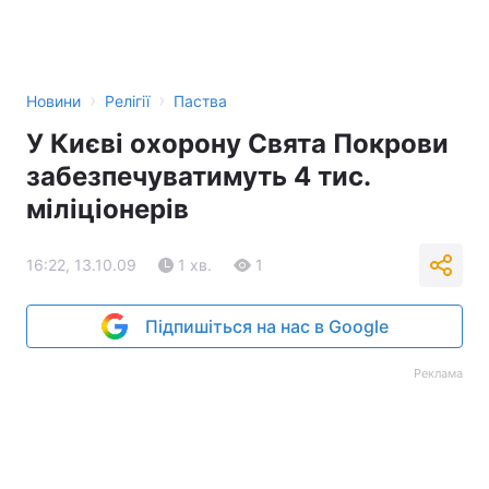
›
›
Новини
Релігії
Паства
У Києві охорону Свята Покрови
забезпечуватимуть 4 тис.
міліціонерів
16:22, 13.10.09
1 хв.
1
Підпишіться на нас в Google
Реклама