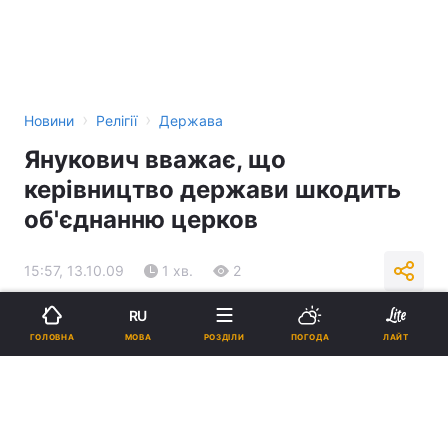
›
›
Новини
Релігії
Держава
Янукович вважає, що
керівництво держави шкодить
об'єднанню церков
15:57, 13.10.09
1 хв.
2
RU
Підпишіться на нас в Google
МОВА
ГОЛОВНА
РОЗДІЛИ
ПОГОДА
ЛАЙТ
Реклама