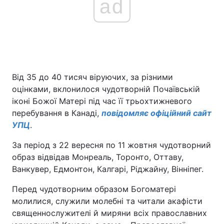
ad
Від 35 до 40 тисяч віруючих, за різними
оцінками, вклонилося чудотворній Почаївській
іконі Божої Матері під час її трьохтижневого
перебування в Канаді,
повідомляє офіційний сайт
УПЦ
.
За період з 22 вересня по 11 жовтня чудотворний
образ відвідав Монреаль, Торонто, Оттаву,
Ванкувер, Едмонтон, Калгарі, Ріджайну, Вінніпег.
Перед чудотворним образом Богоматері
молилися, служили молебні та читали акафісти
священнослужителі й миряни всіх православних