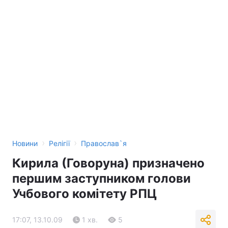
›
›
Новини
Релігії
Православ`я
Кирила (Говоруна) призначено
першим заступником голови
Учбового комітету РПЦ
17:07, 13.10.09
1 хв.
5