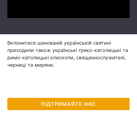
Video
Лонгріди
Відео з Youtube
Статті
Інтерв'ю
Думки
Вклонитися шанованій українській святині
приходили також українські греко-католицькі та
Архів
Вакансії
римо-католицькі єпископи, священнослужителі,
черниці та миряни.
Контакти
Послуги
ПІДТРИМАЙТЕ НАС