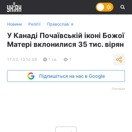
›
›
Новини
Релігії
Православ`я
У Канаді Почаївській іконі Божої
Матері вклонилися 35 тис. вірян
17:53, 13.10.09
1 хв.
1
Підпишіться на нас в Google
Реклама