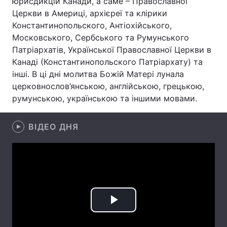
юрисдикцій Канади, а саме – Православної
Церкви в Америці, архієреї та клірики
Константинопольского, Антіохійського,
Московського, Сербського та Румунського
Головна
Війна
Патріархатів, Української Православної Церкви в
Канаді (Константинопольского Патріархату) та
Україна
Політика
інші. В ці дні молитва Божій Матері лунала
церковнослов’янською, англійською, грецькою,
Економіка
Світ
румунською, українською та іншими мовами.
Спорт
Наука
ВІДЕО ДНЯ
Техно і зв'язок
Лайт
Зброя
Інциденти
Здоров'я
Туризм
Цікавинки
Погода
Play
Екологія
Регіони