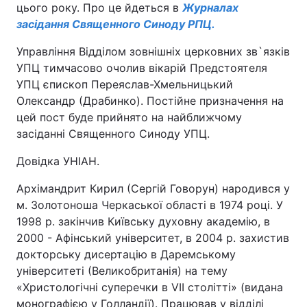
цього року. Про це йдеться в
Журналах
засідання Священного Синоду РПЦ.
Управління Відділом зовнішніх церковних зв`язків
УПЦ тимчасово очолив вікарій Предстоятеля
УПЦ єпископ Переяслав-Хмельницький
Олександр (Драбинко). Постійне призначення на
цей пост буде прийнято на найближчому
засіданні Священного Синоду УПЦ.
Довідка УНІАН.
Архімандрит Кирил (Сергій Говорун) народився у
м. Золотоноша Черкаської області в 1974 році. У
1998 р. закінчив Київську духовну академію, в
2000 - Афінський університет, в 2004 р. захистив
докторську дисертацію в Даремському
університеті (Великобританія) на тему
«Христологічні суперечки в VII столітті» (видана
монографією у Голландії). Працював у відділі