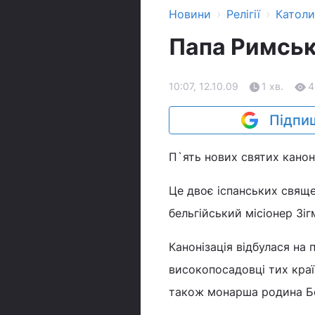
›
›
Новини
Релігії
Катол
Папа Римськи
10:07, 12.10.09
1 хв.
4
Підпиш
П`ять нових святих кано
Це двоє іспанських свяще
бельгійський місіонер Зіг
Канонізація відбулася на 
високопосадовці тих країн
також монарша родина Бе