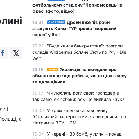
футбольному стадіону "Чорноморець" в
Одесі (фото, відео)
олині
16:31
Дрони вже пів доби
ОНОВЛЕНО
атакують Крим: ГУР провів "морський
парад" у Ялті
16:22
"Буде хвиля банкрутства": розгром
складів Wildberries боляче бʼють по РФ, - Die
Welt
16:18
Українців попередили про
УНІАН
обман на касі: що робити, якщо ціна в чеку
вища за цінник
16:17
Чи люблять коти своїх господарів
так само, як собаки: ось що виявила наука
ли і
16:06
У кримінальній справі ринку
"Столичний" матеріалами стали дописи про
Польщі, а
підтримку ЗСУ, - ЗМІ
16:04
У червні – 30 бомб, у липні – понад