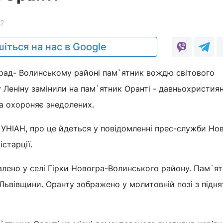
2
іться на нас в Google
ад- Волинському районі пам`ятник вождю світового
Леніну замінили на пам`ятник Оранті - давньохристиян
а охороняє знедолених.
 УНІАН, про це йдеться у повідомленні прес-служби Но
старції.
лено у селі Гірки Новогра-Волинського району. Пам`я
Львівщини. Оранту зображено у молитовній позі з підн