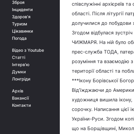
Зброя
співслужінні архієреїв т
Інциденти
області. Після літургії п
Здоров'я
долучилися до побудови 
Туризм
Цікавинки
Згодом відбулася зустріч
Погода
ЧИЖМАРЯ. На ній було об
Відео з Youtube
прес-служба ТОДА, патер
Статті
розуміння та взаємодію з
Інтерв'ю
території області та поб
Думки
Лонгріди
***Ікону Борівської Бог
Від’їжджаючи до Америки
Архів
Вакансії
художниця вишила ікону, 
Контакти
сорочку. Написання цієї 
України-Руси. Згодом копі
що на Борщівщині, Микол