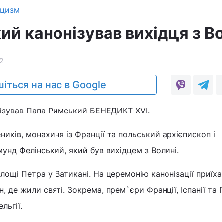
ицизм
й канонізував вихідця з В
2
іться на нас в Google
нізував Папа Римський БЕНЕДИКТ XVI.
ників, монахиня із Франції та польський архієпископ і
мунд Фелінський, який був вихідцем з Волині.
площі Петра у Ватикані. На церемонію канонізації приїха
, де жили святі. Зокрема, прем`єри Франції, Іспанії та 
льгії.