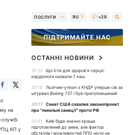
RU
+29
ПОСЛУГИ
ПІДТРИМАЙТЕ НАС
ОСТАННІ НОВИНИ
20:22
Що їсти для здоров’я серця:
кардіологи назвали 7 каш
20:18
Льотчик-утікач з КНДР уперше сів за
штурвал Boeing 737 і був приголомшений
го
20:17
Сенат США схвалив законопроект
аму на
про "пекельні санкції" проти РФ
-службі
20:01
Київ буде значно краще
підготовлений до зими, але фактор
 УПЦ КП у
обстрілів і можливостей ППО ніхто не