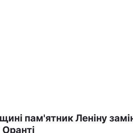
а
ині пам'ятник Леніну замі
 Оранті