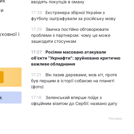
ник
вводять покупців в оману
ти
17:39
Екстренера збірної України з
футболу оштрафували за російську мову
17:29
Звичка постійно обговорювати
ховної і
проблеми з партнером: чому це може
зашкодити стосункам
17:27
Росіяни масовано атакували
обʼєкти "Укрнафти": зруйновано критично
важливе обладнання
17:21
Він лазив деревами, мов кіт, проте
був першим в історії собакою на планеті
(фото)
k
17:18
Зеленський вперше поїде з
офіційним візитом до Сербії: названо дату
Реклама