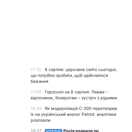
17:10
8 серпня: церковне свято сьогодні,
що потрібно зробити, щоб здійснилося
бажання
17:00
Гороскоп на 8 серпня: Левам –
відпочинок, Козерогам – зустріч з рідними
16:49
Як модернізація С-300 перетворює
їх на український аналог Patriot: аналітики
розповіли
16:37
Росія вдарила по
ОНОВЛЕНО