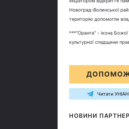
Ініціатором відкриття па
Новоград-Волинської рай
територію допомогли влад
***"Оранта" - ікона Божої
культурної спадщини пра
ДОПОМОЖ
Читати УНІАН
НОВИНИ ПАРТНЕР