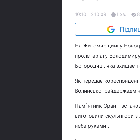
10:10, 12.10.09
1 хв.
8
Підпиш
На Житомирщині у Новогр
пролетаріату Володимиру 
Богородиці, яка зхищає т
Як передає кореспондент
Волинської райдержадміні
Пам`ятник Оранті встанов
виготовили скульптори з 
неба руками .