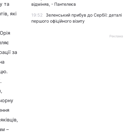
у та
відміняв, - Пантелеєв
ів, які
19:52
Зеленський прибув до Сербії: деталі
першого офіційного візиту
Юрія
Реклама
мляє
ації за
на
цю.
.
,
 чорну
ення
яківців,
ам –