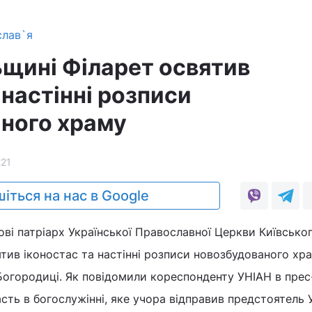
слав`я
ьщині Філарет освятив
 настінні розписи
ного храму
221
іться на нас в Google
ві патріарх Української Православної Церкви Київсько
тив іконостас та настінні розписи новозбудованого хр
Богородиці. Як повідомили кореспонденту УНІАН в прес
асть в богослужінні, яке учора відправив предстоятель