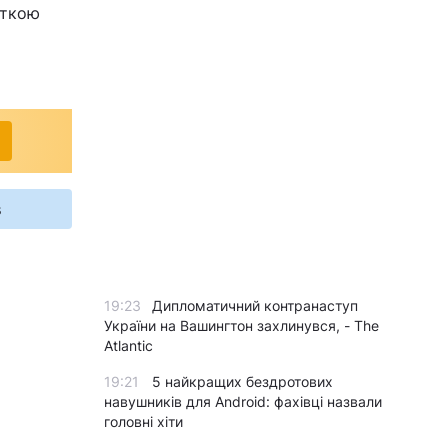
рткою
s
19:23
Дипломатичний контранаступ
України на Вашингтон захлинувся, - The
Atlantic
19:21
5 найкращих бездротових
навушників для Android: фахівці назвали
головні хіти