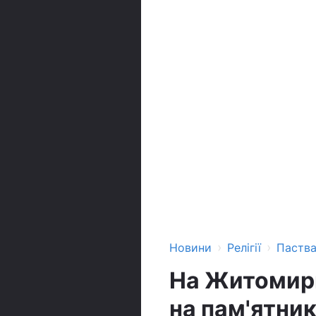
›
›
Новини
Релігії
Паств
На Житомирщ
на пам'ятник