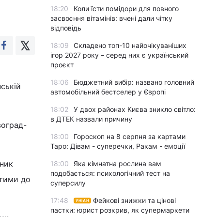
18:20
Коли їсти помідори для повного
засвоєння вітамінів: вчені дали чітку
відповідь
18:09
Складено топ-10 найочікуваніших
ігор 2027 року – серед них є український
проєкт
18:06
Бюджетний вибір: названо головний
ській
автомобільний бестселер у Європі
18:02
У двох районах Києва зникло світло:
в ДТЕК назвали причину
воград-
18:00
Гороскоп на 8 серпня за картами
Таро: Дівам - суперечки, Ракам - емоції
тник
18:00
Яка кімнатна рослина вам
подобається: психологічний тест на
ятими до
суперсилу
17:48
Фейкові знижки та цінові
УНІАН
пастки: юрист розкрив, як супермаркети