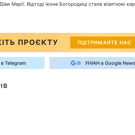
Діви Марії. Відтоді ікона Богородиці стала візитною ка
ІТЬ ПРОЄКТУ
ПІДТРИМАЙТЕ НАС
 в Telegram
УНІАН в Google New
ІВ