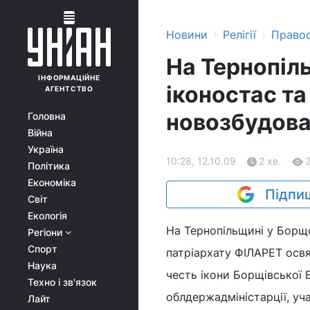
›
›
Новини
Релігії
Право
На Тернопіл
ІНФОРМАЦІЙНЕ
іконостас та
АГЕНТСТВО
новозбудова
Головна
Війна
Україна
10:28, 12.10.09
2 хв.
Політика
Економіка
Підпиш
Світ
Екологія
На Тернопільщині у Борщо
Регіони
Спорт
патріархату ФІЛАРЕТ освя
Наука
честь ікони Борщівської 
Техно і зв'язок
облдержадміністарції, уч
Лайт