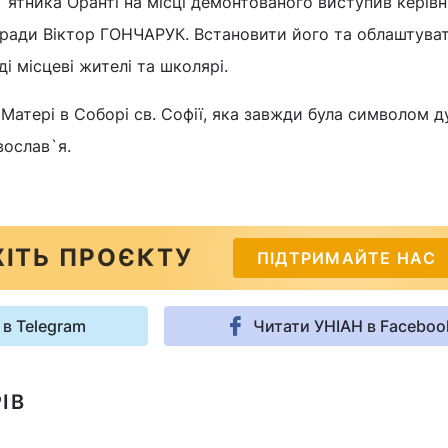
м`ятника Оранті на місці демонтованого виступив керів
ради Віктор ГОНЧАРУК. Встановити його та облаштува
і місцеві жителі та школярі.
 Матері в Соборі св. Софії, яка завжди була символом ду
вослав`я.
ІТЬ ПРОЄКТУ
ПІДТРИМАЙТЕ НАС
 в Telegram
Читати УНІАН в Faceboo
ІВ