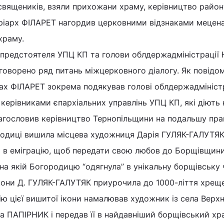
а священиків, взяли прихожани храму, керівництво район
атріарх ФІЛАРЕТ нагордив церковними відзнаками меценат
храму.
 предстоятеля УПЦ КП та голови облдержадміністрації 
говорено ряд питань міжцерковного діалогу. Як повідо
ах ФІЛАРЕТ зокрема подякував голові облдержадміністр
 керівниками єпархіальних управлінь УПЦ КП, які діють 
лагословив керівництво Тернопільщини на подальшу пра
ородиці вишила місцева художниця Дарія ГУЛЯК-ГАЛУТЯК
 в еміграцію, щоб передати свою любов до Борщівщини
на якій Богородицю “одягнула” в унікальну борщівську
ікони Д. ГУЛЯК-ГАЛУТЯК приурочила до 1000-ліття хрещ
ю цієї вишитої ікони намалював художник із села Верхн
а ПАПІРНИК і передав її в найдавніший борщівський хр