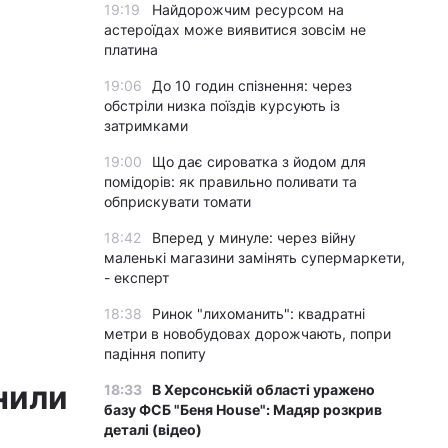
19:19
Найдорожчим ресурсом на
астероїдах може виявитися зовсім не
платина
19:06
До 10 годин спізнення: через
обстріли низка поїздів курсують із
затримками
19:00
Що дає сироватка з йодом для
помідорів: як правильно поливати та
обприскувати томати
18:42
Вперед у минуле: через війну
маленькі магазини замінять супермаркети,
- експерт
18:38
Ринок "лихоманить": квадратні
метри в новобудовах дорожчають, попри
падіння попиту
нили
18:33
В Херсонській області уражено
базу ФСБ "Беня House": Мадяр розкрив
деталі (відео)