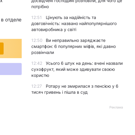
ах
досвідчені господині розповіли, для чого це
потрібно
12:51
Цінують за надійність та
 в отделе
довговічність: названо найпопулярнішого
автовиробника у світі
12:50
Ви неправильно заряджаєте
смартфон: 6 популярних міфів, які давно
розвінчали
12:42
Усього 6 штук на день: вчені назвали
сухофрукт, який може здивувати своєю
користю
12:27
Ротару не змирилася з пенсією у 6
тисяч гривень і пішла в суд
Реклама