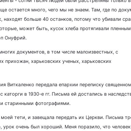
енты - сотни тысяч людей были расстреляны только в
ще остается много, чего мы не знаем. Там, где по док
, находят больше 40 останков, потому что убивали сра
оторые, может быть, кусок хлеба протягивали пленным"
оп Онуфрий.
многих документов, в том числе малоизвестных, с
х прихожан, харьковских ученых, харьковских
рия Виткаленко передала епархии переписку священно
с каторги в 1930-е гг. Письма ей достались в наследст
ми старинными фотографиями.
 моей тети, и завещала передать их Церкви. Письма тр
, урок очень был хороший. Меня поразило, что человек