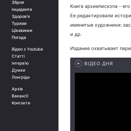
Зброя
Книга архиепископа - его
Інциденти
Ее редактировали истори
Здоров'я
Туризм
именитые художники: зас
Цікавинки
и др.
Погода
Издание охватывает перио
Відео з Youtube
Статті
Інтерв'ю
ВІДЕО ДНЯ
Думки
Лонгріди
Архів
Вакансії
Контакти