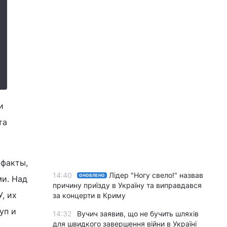
и
та
 факты,
14:40
Лідер "Ногу свело!" назвав
ОНОВЛЕНО
ми. Над
причину приїзду в Україну та виправдався
, их
за концерти в Криму
уп и
14:32
Вучич заявив, що не бучить шляхів
для швидкого завершення війни в Україні