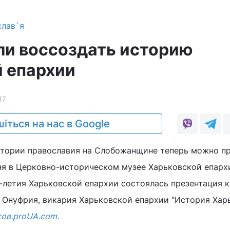
слав`я
ли воссоздать историю
 епархии
17
іться на нас в Google
стории православия на Слобожанщине теперь можно п
ня в Церковно-историческом музее Харьковской епарх
-летия Харьковской епархии состоялась презентация к
 Онуфрия, викария Харьковской епархии "История Хар
ов.proUA.com.