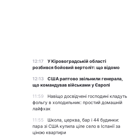
12:17
У Кіровоградській області
розбився бойовий вертоліт: що відомо
12:13
США раптово звільнили генерала,
що командував військами у Європі
11:59
Навіщо досвідчені господині кладуть
фольгу в холодильник: простий домашній
лайфхак
11:55
Школа, церква, бар і 44 будинки:
пара зі США купила ціле село в Іспанії за
ціною квартири