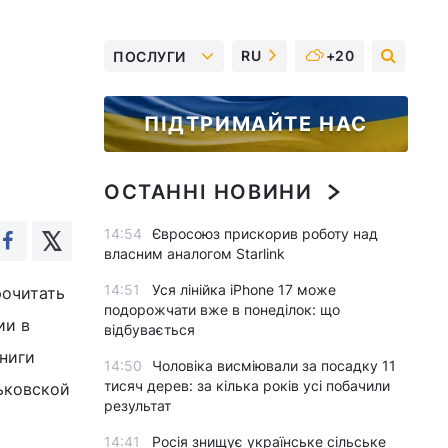
RU
+20
ПОСЛУГИ
ПІДТРИМАЙТЕ НАС
ОСТАННІ НОВИНИ
14:54
Євросоюз прискорив роботу над
власним аналогом Starlink
14:51
Уся лінійка iPhone 17 може
рочитать
подорожчати вже в понеділок: що
ии в
відбувається
ниги
14:50
Чоловіка висміювали за посадку 11
тисяч дерев: за кілька років усі побачили
ьковской
результат
14:41
Росія знищує українське сільське