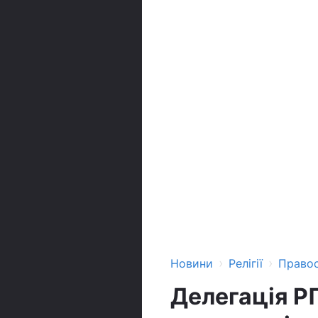
›
›
Новини
Релігії
Право
Делегація Р