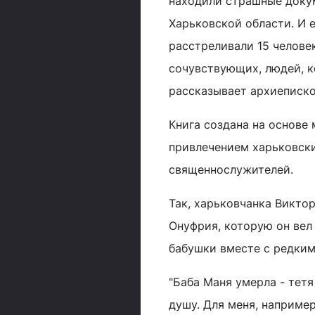
находили страшные докум
Харьковской области. И е
расстреливали 15 человек
сочувствующих, людей, к
рассказывает архиеписк
Книга создана на основе 
привлечением харьковски
священнослужителей.
Так, харьковчанка Викто
Онуфрия, которую он вел 
бабушки вместе с редки
"Баба Маня умерла - тетя
душу. Для меня, например