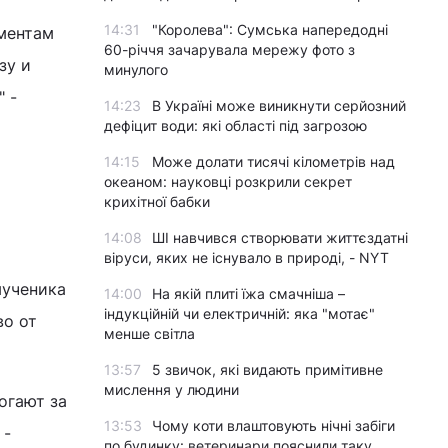
14:31
"Королева": Сумська напередодні
ументам
60-річчя зачарувала мережу фото з
зу и
минулого
 -
14:23
В Україні може виникнути серйозний
дефіцит води: які області під загрозою
14:15
Може долати тисячі кілометрів над
океаном: науковці розкрили секрет
крихітної бабки
14:08
ШІ навчився створювати життєздатні
віруси, яких не існувало в природі, - NYT
мученика
14:00
На якій плиті їжа смачніша –
індукційній чи електричній: яка "мотає"
во от
менше світла
13:57
5 звичок, які видають примітивне
мислення у людини
огают за
13:53
Чому коти влаштовують нічні забіги
 -
по будинку: ветеринари пояснили таку