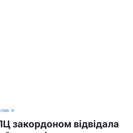
слав`я
ПЦ закордоном відвідала