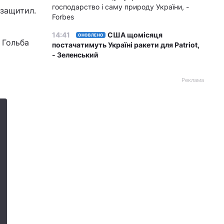
господарство і саму природу України, -
 защитил.
Forbes
14:41
США щомісяця
ОНОВЛЕНО
 Гольба
постачатимуть Україні ракети для Patriot,
- Зеленський
Реклама