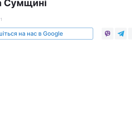
а Сумщині
11
іться на нас в Google