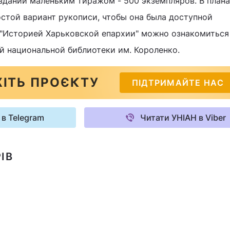
здании маленьким тиражом - 500 экземпляров. В план
остой вариант рукописи, чтобы она была доступной
 "Историей Харьковской епархии" можно ознакомиться
й национальной библиотеки им. Короленко.
ІТЬ ПРОЄКТУ
ПІДТРИМАЙТЕ НАС
 в Telegram
Читати УНІАН в Viber
ІВ