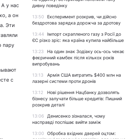
 А у нас
дивну поведінку
хо, а он
13:50
Експеримент розкрив, чи дійсно
бездротова зарядка дорожча за дротову
а. Эти
13:44
Імпорт скрапленого газу з Росії до
тавляли
ЄС різко зріс: яка країна купила найбільше
ю пару
13:23
На один знак Зодіаку ось-ось чекає
феєричний камбек після кількох років
випробувань
азывают
13:13
Армія США витратить $400 млн на
сте с
лазерні системи проти дронів
13:12
Нові рішення Нацбанку дозволять
бізнесу залучати більше кредитів: Пишний
розкрив деталі
13:06
Денисенко зізналася, чому
насправді поспішає вийти заміж
13:00
Обробка вхідних дверей оцтом: