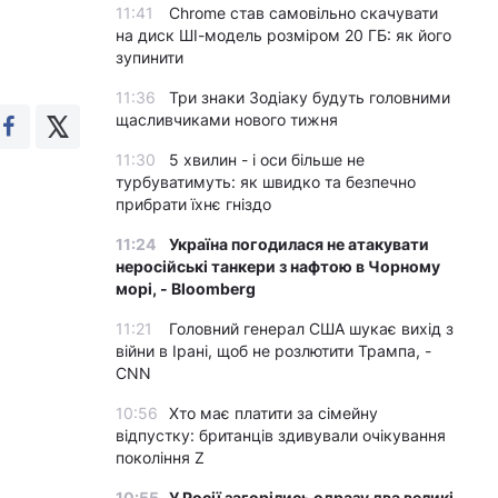
11:41
Chrome став самовільно скачувати
на диск ШІ-модель розміром 20 ГБ: як його
зупинити
11:36
Три знаки Зодіаку будуть головними
щасливчиками нового тижня
11:30
5 хвилин - і оси більше не
турбуватимуть: як швидко та безпечно
прибрати їхнє гніздо
11:24
Україна погодилася не атакувати
неросійські танкери з нафтою в Чорному
морі, - Bloomberg
11:21
Головний генерал США шукає вихід з
війни в Ірані, щоб не розлютити Трампа, -
CNN
10:56
Хто має платити за сімейну
відпустку: британців здивували очікування
покоління Z
10:55
У Росії загорілись одразу два великі