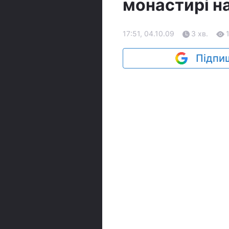
монастирі н
17:51, 04.10.09
3 хв.
Підпиш