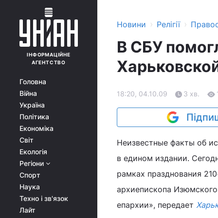
›
›
Новини
Релігії
Право
В СБУ помог
ІНФОРМАЦІЙНЕ
Харьковской
АГЕНТСТВО
Головна
Війна
18:20, 04.10.09
3 хв.
Україна
Підпиш
Політика
Економіка
Світ
Неизвестные факты об и
Екологія
в едином издании. Сегод
Регіони
рамках празднования 210
Спорт
Наука
архиепископа Изюмского
Техно і зв'язок
епархии», передает
Харьк
Лайт