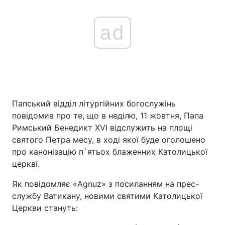
ad
Папський відділ літургійних богослужінь
повідомив про те, що в неділю, 11 жовтня, Папа
Римський Бенедикт XVI відслужить на площі
святого Петра месу, в ході якої буде оголошено
про канонізацію п`ятьох блаженних Католицької
церкві.
Як повідомляє «Agnuz» з посиланням на прес-
службу Ватикану, новими святими Католицької
Церкви стануть: