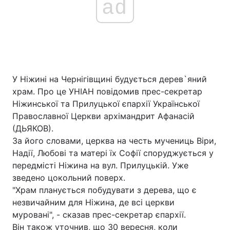
ad
У Ніжині на Чернігівщині будується дерев`яний
храм. Про це УНІАН повідомив прес-секретар
Ніжинської та Прилуцької єпархії Української
Православної Церкви архімандрит Афанасій
(ДЬЯКОВ).
За його словами, церква на честь мучениць Віри,
Надії, Любові та матері їх Софії споруджується у
передмісті Ніжина на вул. Прилуцькій. Уже
зведено цокольний поверх.
"Храм планується побудувати з дерева, що є
незвичайним для Ніжина, де всі церкви
муровані", - сказав прес-секретар єпархії.
Він також уточнив, що 30 вересня, коли