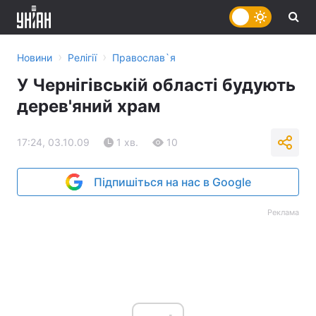
›
›
Новини
Релігії
Православ`я
У Чернігівській області будують
дерев'яний храм
17:24, 03.10.09
1 хв.
10
Підпишіться на нас в Google
Реклама