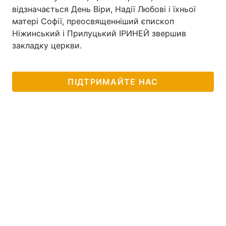
відзначається День Віри, Надії Любові і їхньої
матері Софії, преосвященніший єпископ
Ніжинський і Прилуцький ІРИНЕЙ звершив
Головна
Війна
закладку церкви.
Україна
Політика
ПІДТРИМАЙТЕ НАС
Економіка
Світ
Спорт
Наука
Техно і зв'язок
Лайт
Зброя
Інциденти
Здоров'я
Туризм
Цікавинки
Погода
Екологія
Регіони