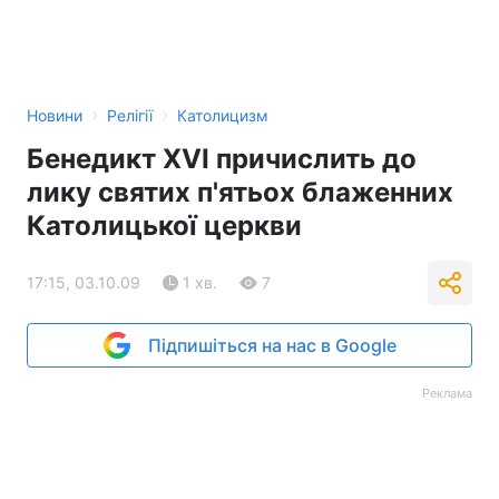
Тема оформлення
›
›
Новини
Релігії
Католицизм
Бенедикт XVI причислить до
лику святих п'ятьох блаженних
Католицької церкви
17:15, 03.10.09
1 хв.
7
Підпишіться на нас в Google
Реклама