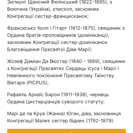
Зигмунт Щенсний Фелінський (1822-1895), з
Воютина (Україна), єпископ, засновник
Конгрегації сестер-францисканок;
Франсисько Колл і Гітарт (1812-1875), священик з
Ордена братів-проповідників (домініканці),
засновник Конгрегації сестер-домініканок
Благовіщення Пресвятої Діви Марії;
Жозеф Даміан Де Вюстер (1840 - 1889), священик
з Конгрегації Пресвятих Сердець Ісуса і Марії і
Невпинного поклоніння Пресвятому Таїнству
Вівтаря (PICPUS);
Рафаель Арнаїс Барон (1911-1938), чернець
Ордена Цистерціанців суворого статуту;
Марі де ла Круа (Жанна) Юган, діва, засновниця
Конгрегації Малих сестер бідних (1792-1879).